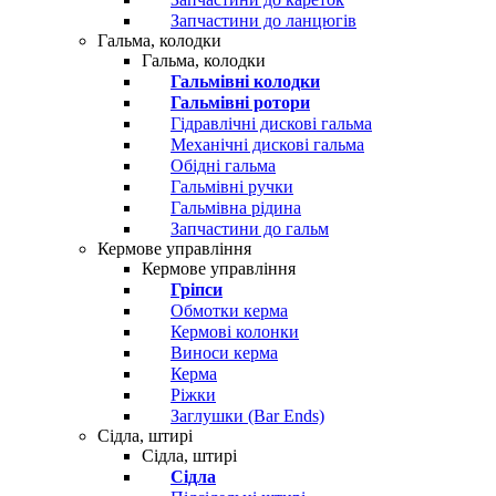
Запчастини до ланцюгів
Гальма, колодки
Гальма, колодки
Гальмівні колодки
Гальмівні ротори
Гідравлічні дискові гальма
Механічні дискові гальма
Обідні гальма
Гальмівні ручки
Гальмівна рідина
Запчастини до гальм
Кермове управління
Кермове управління
Гріпси
Обмотки керма
Кермові колонки
Виноси керма
Керма
Ріжки
Заглушки (Bar Ends)
Сідла, штирі
Сідла, штирі
Сідла