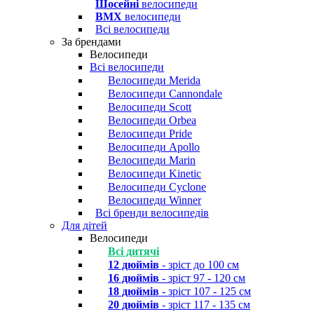
Шосейні
велосипеди
BMX
велосипеди
Всі велосипеди
За брендами
Велосипеди
Всі велосипеди
Велосипеди Merida
Велосипеди Cannondale
Велосипеди Scott
Велосипеди Orbea
Велосипеди Pride
Велосипеди Apollo
Велосипеди Marin
Велосипеди Kinetic
Велосипеди Cyclone
Велосипеди Winner
Всі бренди велосипедів
Для дітей
Велосипеди
Всі дитячі
12 дюймів
- зріст до 100 см
16 дюймів
- зріст 97 - 120 см
18 дюймів
- зріст 107 - 125 см
20 дюймів
- зріст 117 - 135 см