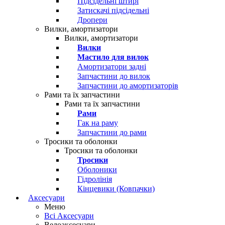
Підсідельні штирі
Затискачі підсідельні
Дропери
Вилки, амортизатори
Вилки, амортизатори
Вилки
Мастило для вилок
Амортизатори задні
Запчастини до вилок
Запчастини до амортизаторів
Рами та їх запчастини
Рами та їх запчастини
Рами
Гак на раму
Запчастини до рами
Тросики та оболонки
Тросики та оболонки
Тросики
Оболоники
Гідролінія
Кінцевики (Ковпачки)
Аксесуари
Меню
Всі Аксесуари
Велоаксесуари