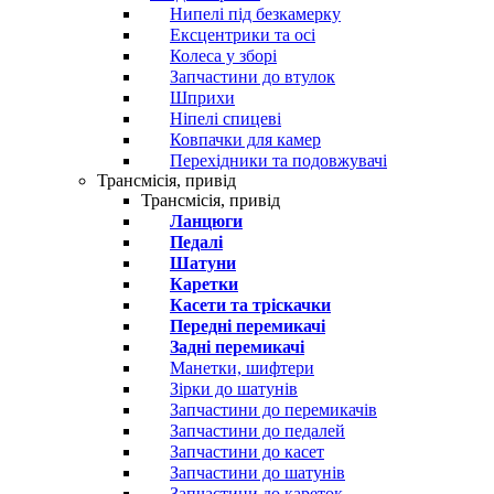
Нипелі під безкамерку
Ексцентрики та осі
Колеса у зборі
Запчастини до втулок
Шприхи
Ніпелі спицеві
Ковпачки для камер
Перехідники та подовжувачі
Трансмісія, привід
Трансмісія, привід
Ланцюги
Педалі
Шатуни
Каретки
Касети та тріскачки
Передні перемикачі
Задні перемикачі
Манетки, шифтери
Зірки до шатунів
Запчастини до перемикачів
Запчастини до педалей
Запчастини до касет
Запчастини до шатунів
Запчастини до кареток