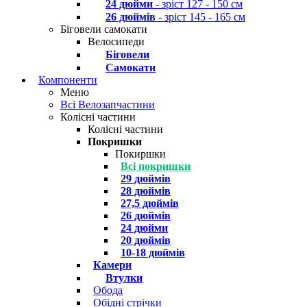
24 дюйми
- зріст 127 - 150 см
26 дюймів
- зріст 145 - 165 см
Біговели самокати
Велосипеди
Біговели
Самокати
Компоненти
Меню
Всі Велозапчастини
Колісні частини
Колісні частини
Покришки
Покиршки
Всі покришки
29 дюймів
28 дюймів
27,5 дюймів
26 дюймів
24 дюйми
20 дюймів
10-18 дюймів
Камери
Втулки
Обода
Обідні стрічки