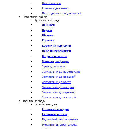
Ніпелі спицеві
Ковпачки для камер
Перехідники та подовжувачі
Трансмісія, привід
Трансмісія, привід
Ланцюги
Педалі
Шатуни
Каретки
Касети та тріскачки
Передні перемикачі
Задні перемикачі
Манетки, шифтери
Зірки до шатунів
Запчастини до перемикачів
Запчастини до педалей
Запчастини до касет
Запчастини до шатунів
Запчастини до кареток
Запчастини до ланцюгів
Гальма, колодки
Гальма, колодки
Гальмівні колодки
Гальмівні ротори
Гідравлічні дискові гальма
Механічні дискові гальма