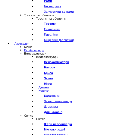
Рами
Гак на раму
Запчастини до рами
Тросики та оболонки
Тросики та оболонки
Тросики
Оболоники
Гідролінія
Кінцевики (Ковпачки)
Аксесуари
Меню
Всі Аксесуари
Велоаксесуари
Велоаксесуари
Велокомп'ютери
Насоси
Крила
Замки
Ніжки
Дзвінки
Кошики
Багажники
Захист велосипеда
Дзеркала
Для насосів
Світло
Світло
Фари велосипедні
Мигалки задні
Мигалки передні