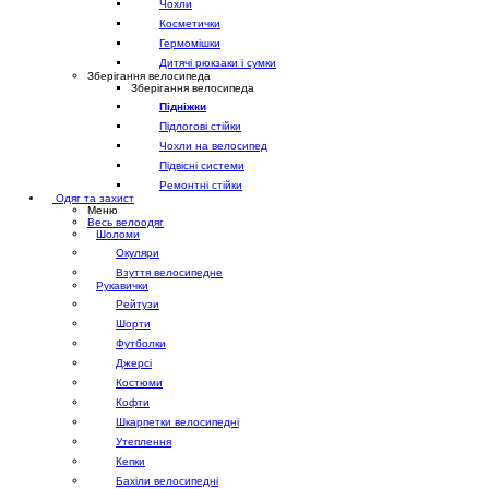
Чохли
Косметички
Гермомішки
Дитячі рюкзаки і сумки
Зберігання велосипеда
Зберігання велосипеда
Підніжки
Підлогові стійки
Чохли на велосипед
Підвісні системи
Ремонтні стійки
Одяг та захист
Меню
Весь велоодяг
Шоломи
Окуляри
Взуття велосипедне
Рукавички
Рейтузи
Шорти
Футболки
Джерсі
Костюми
Кофти
Шкарпетки велосипедні
Утеплення
Кепки
Бахіли велосипедні