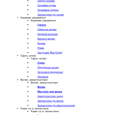
Обідні гальма
Гальмівні ручки
Гальмівна рідина
Запчастини до гальм
Кермове управління
Кермове управління
Гріпси
Обмотки керма
Кермові колонки
Виноси керма
Керма
Ріжки
Заглушки (Bar Ends)
Сідла, штирі
Сідла, штирі
Сідла
Підсідельні штирі
Затискачі підсідельні
Дропери
Вилки, амортизатори
Вилки, амортизатори
Вилки
Мастило для вилок
Амортизатори задні
Запчастини до вилок
Запчастини до амортизаторів
Рами та їх запчастини
Рами та їх запчастини