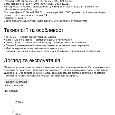
Розміри: S/M (52-57 см), M/L (57-60 см), L/XL (60-64 см).
Вага: приблизно 305 г (S/M), 330 г (M/L), 360 г (L/XL).
Конструкція: In-Mould із полікарбонату + EPS внутрішній шар, EPS повністю
обгорнуто полікарбонатом.
Система фіксації: Safe-T Mid Fit + ремінець-обвід, 360° ремінь, подільник ремінців.
Кількість вентиляційних отворів: 14.
Козирок: знімний.
Сертифікація: CE; AS/NZS (відповідність міжнародним стандартам).
Технології та особливості
• MIPS-C2 — захист від ротаційних ударів.
• Safe-T Mid Fit System — комфорт і щільне прилягання.
• Полікарбонатна оболонка із EPS, що підвищує жорсткість і міцність.
• Сітковий ремінець-подільник, що дозволяє уникнути перетягування.
• М’які внутрішні вставки, які можна прати вручну.
• Дизайн із різними кольорами, включно з темними та яскравими варіантами.
Догляд та експлуатація
Мийте шолом теплою водою з м’яким милом, без сильних хімікатів. Перевіряйте стан
ременів і регулювань. Після падіння замінюйте шолом навіть якщо зовні нема видно
ушкоджень. Зберігайте в сухому місці, захищеному від прямих сонячних променів.
Регулярно чистіть козирок і внутрішні вставки для комфорту.
Дізнатись більше
Фільтр товарів
Ви обрали:
Технологія Mips
Є Mips
Шоломи MET
Echo