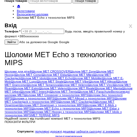
Пошук товарів:
Пошук товарів
🏠
Велотовари
Велосипедні шоломи
Шоломи MET Echo з технологією MIPS
x
Вхід
Телефон
*
Будь ласка, введіть правильний номер у
форматі +380ххххххххх
Увійти
Або за допомогою Google
Google
Шоломи MET Echo з технологією
MIPS
Шоломи для дітей
Шолом MET CROSSOVER
Шолом MET Zone
Шолом MET
Hooray
Шолом MET Corso
Шолом MET Eldar
Шолом MET Miles
Шолом MET
Crackerjack
Шолом MET Idolo
Шолом MET Echo
Шолом MET Mobilite
Шолом MET E-
Mob
Шолом MET Lupo
Шолом MET Strale
Шолом MET Vibe
Шолом MET Allroad
Шолом
MET Grancorso
Шолом MET Terranova
Шолом MET Veleno
Шолом MET Vinci
Шолом MET
Roam
Шолом MET Estro
Шолом MET Veleno
Шолом MET Rivale
Шолом MET Manta
Шолом
MET Urbex
Шолом MET Intercity
Шолом MET Trenta
Шолом MET Parachute
Велосипедні
шоломи MET
Шоломи MET Crossover з технологією MIPS
Шоломи без технології
MIPS
Шоломи з технологією MIPS
Шоломи MET Allroad з технологією MIPS
Шоломи
MET Crackerjack з технологією MIPS
Шоломи MET Crackerjack
Шоломи MET
Downtown
Шоломи MET Downtown з технологією MIPS
Шоломи MET E-Mob з
технологією MIPS
Шоломи MET Echo з технологією MIPS
Шоломи MET Eldar з
технологією MIPS
Шоломи MET Hooray з технологією MIPS
Шоломи MET Idolo з
технологією MIPS
MET TERRAE MIPS
Надійний захист від італійської компанії МЕТ з технологією MIPS
ПОКАЗАТИ ФІЛЬТРИ
Сортувати:
популярні
дорожчі
дешевші
забрати сьогодні
зі знижками
передзамовлення