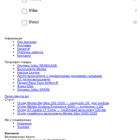
Vibe
7
Vinci
15
Інформація
Про магазин
Доставка
Гарантія
Публічна оферта
Контакти
Популярні товари
Окуляри Julbo RENEGADE
Велосипеди Merida
Насоси Lezyne
Дитячі велосипеди з гідравлічними дисковими гальмами
GT дитячі велосипеди
Педалі Race Face Aeffect-R
Фляги Elite
Окуляри Julbo SPARK
Переглянути всі
Статті
Огляд Merida Big.Nine 200 2026 — хардтейл 29" для трейлів
Огляд Merida Scultura Endurance 6000 — ендюранс з Di2
Огляд GT Zaskar LT Comp — трейловий велосипед 130 мм
Огляд гравійного велосипеда Merida Silex 5000 2026
Ми у соцмережах
Instagram
Youtube
Контакти
Веломагазин Крути