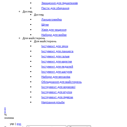
Змащення для підшипників
Пасти для збирання
Догляд
Догляд
Ланцюгомийка
Щітки
Хімія для чищення
Набори для мийки
Для майстерень
Для майстерень
Інстумент для зірок
Інстумент для ланцюга
Інстумент для гальм
Інстумент для каретки
Інстумент для педалей
Інстумент для шатунів
Набори для механіка
Обладнання для майстерень
Інструмент для кермової
Інструмент для втулок
Інструмент для підвіски
Нарізання різьби
0
0
%
знижка
укр |
рус