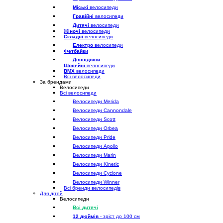
Міські
велосипеди
Гравійні
велосипеди
Дитячі
велосипеди
Жіночі
велосипеди
Складні
велосипеди
Електро
велосипеди
Фетбайки
Двопідвіси
Шосейні
велосипеди
BMX
велосипеди
Всі велосипеди
За брендами
Велосипеди
Всі велосипеди
Велосипеди Merida
Велосипеди Cannondale
Велосипеди Scott
Велосипеди Orbea
Велосипеди Pride
Велосипеди Apollo
Велосипеди Marin
Велосипеди Kinetic
Велосипеди Cyclone
Велосипеди Winner
Всі бренди велосипедів
Для дітей
Велосипеди
Всі дитячі
12 дюймів
- зріст до 100 см