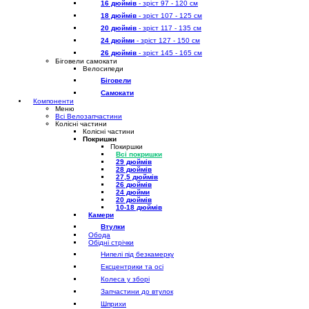
16 дюймів
- зріст 97 - 120 см
18 дюймів
- зріст 107 - 125 см
20 дюймів
- зріст 117 - 135 см
24 дюйми
- зріст 127 - 150 см
26 дюймів
- зріст 145 - 165 см
Біговели самокати
Велосипеди
Біговели
Самокати
Компоненти
Меню
Всі Велозапчастини
Колісні частини
Колісні частини
Покришки
Покиршки
Всі покришки
29 дюймів
28 дюймів
27,5 дюймів
26 дюймів
24 дюйми
20 дюймів
10-18 дюймів
Камери
Втулки
Обода
Обідні стрічки
Нипелі під безкамерку
Ексцентрики та осі
Колеса у зборі
Запчастини до втулок
Шприхи