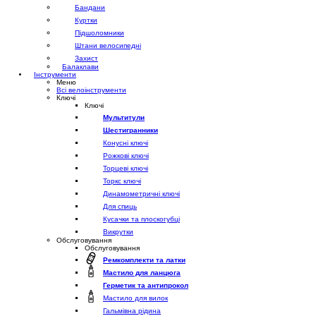
Бандани
Куртки
Підшоломники
Штани велосипедні
Захист
Балаклави
Інструменти
Меню
Всі велоінструменти
Ключі
Ключі
Мультитули
Шестигранники
Конусні ключі
Рожкові ключі
Торцеві ключі
Торкс ключі
Динамометричні ключі
Для спиць
Кусачки та плоскогубці
Викрутки
Обслуговування
Обслуговування
Ремкомплекти та латки
Мастило для ланцюга
Герметик та антипрокол
Мастило для вилок
Гальмівна рідина