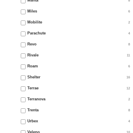
Manta
8
Miles
6
Mobilite
2
Parachute
4
Revo
8
Rivale
11
Roam
6
Shelter
16
Terrae
12
Terranova
2
Trenta
8
Urbex
4
Veleno
10