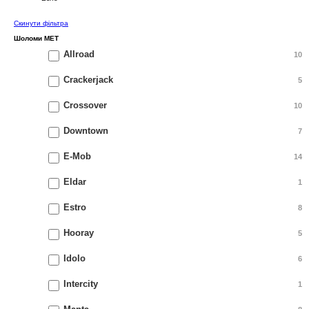
Cкинути фільтра
Шоломи MET
Allroad
10
Crackerjack
5
Crossover
10
Downtown
7
E-Mob
14
Eldar
1
Estro
8
Hooray
5
Idolo
6
Intercity
1