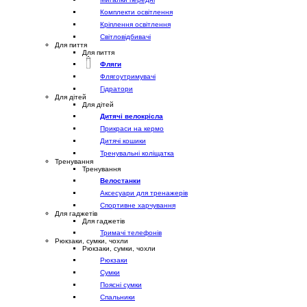
Комплекти освітлення
Кріплення освітлення
Світловідбивачі
Для пиття
Для пиття
Фляги
Флягоутримувачі
Гідратори
Для дітей
Для дітей
Дитячі велокрісла
Прикраси на кермо
Дитячі кошики
Тренувальні коліщатка
Тренування
Тренування
Велостанки
Аксесуари для тренажерів
Спортивне харчування
Для гаджетів
Для гаджетів
Тримачі телефонів
Рюкзаки, сумки, чохли
Рюкзаки, сумки, чохли
Рюкзаки
Сумки
Поясні сумки
Спальники