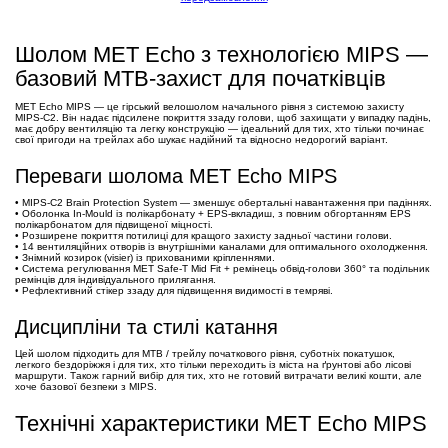
Шолом MET Echo з технологією MIPS —
базовий MTB-захист для початківців
MET Echo MIPS — це гірський велошолом начального рівня з системою захисту
MIPS-C2. Він надає підсилене покриття ззаду голови, щоб захищати у випадку падінь,
має добру вентиляцію та легку конструкцію — ідеальний для тих, хто тільки починає
свої пригоди на трейлах або шукає надійний та відносно недорогий варіант.
Переваги шолома MET Echo MIPS
• MIPS-C2 Brain Protection System — зменшує обертальні навантаження при падіннях.
• Оболонка In-Mould із полікарбонату + EPS-вкладиш, з повним обгортанням EPS
полікарбонатом для підвищеної міцності.
• Розширене покриття потилиці для кращого захисту задньої частини голови.
• 14 вентиляційних отворів із внутрішніми каналами для оптимального охолодження.
• Знімний козирок (visier) із прихованими кріпленнями.
• Система регулювання MET Safe-T Mid Fit + ремінець обвід-голови 360° та подільник
ремінців для індивідуального прилягання.
• Рефлективний стікер ззаду для підвищення видимості в темряві.
Дисципліни та стилі катання
Цей шолом підходить для MTB / трейлу початкового рівня, суботніх покатушок,
легкого бездоріжжя і для тих, хто тільки переходить із міста на ґрунтові або лісові
маршрути. Також гарний вибір для тих, хто не готовий витрачати великі кошти, але
хоче базової безпеки з MIPS.
Технічні характеристики MET Echo MIPS