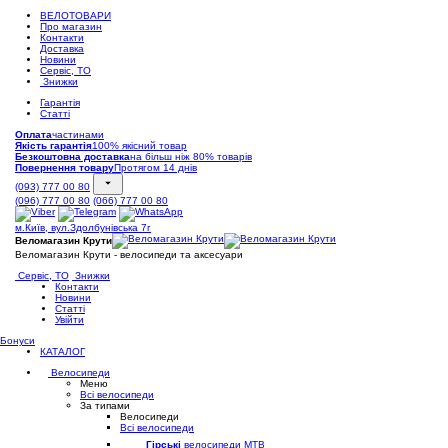
ВЕЛОТОВАРИ
Про магазин
Контакти
Доставка
Новини
Сервіс, ТО
Знижки
Гарантія
Статті
Оплата
частинами
Якість гарантія
100% якісний товар
Безкоштовна доставка
на більш ніж 80% товарів
Повернення товару
Протягом 14 днів
(093) 777 00 80
(096) 777 00 80
(066) 777 00 80
м.Київ, вул.Здолбунівська 7г
Веломагазин Крути
Веломагазин Крути - велосипеди та аксесуари
Сервіс, ТО
Знижки
Контакти
Новини
Статті
Увійти
Бонуси
КАТАЛОГ
Велосипеди
Меню
Всі велосипеди
За типами
Велосипеди
Всі велосипеди
Гірські
велосипеди MTB