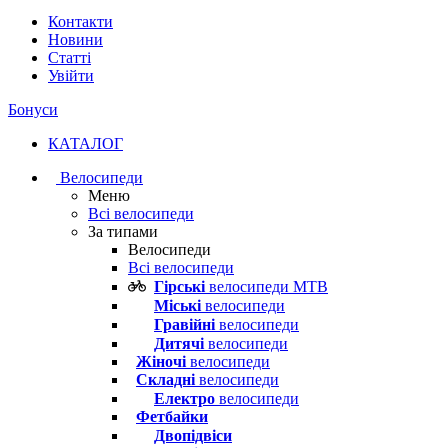
Контакти
Новини
Статті
Увійти
Бонуси
КАТАЛОГ
Велосипеди
Меню
Всі велосипеди
За типами
Велосипеди
Всі велосипеди
Гірські
велосипеди MTB
Міські
велосипеди
Гравійні
велосипеди
Дитячі
велосипеди
Жіночі
велосипеди
Складні
велосипеди
Електро
велосипеди
Фетбайки
Двопідвіси