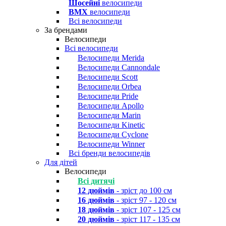
Шосейні
велосипеди
BMX
велосипеди
Всі велосипеди
За брендами
Велосипеди
Всі велосипеди
Велосипеди Merida
Велосипеди Cannondale
Велосипеди Scott
Велосипеди Orbea
Велосипеди Pride
Велосипеди Apollo
Велосипеди Marin
Велосипеди Kinetic
Велосипеди Cyclone
Велосипеди Winner
Всі бренди велосипедів
Для дітей
Велосипеди
Всі дитячі
12 дюймів
- зріст до 100 см
16 дюймів
- зріст 97 - 120 см
18 дюймів
- зріст 107 - 125 см
20 дюймів
- зріст 117 - 135 см