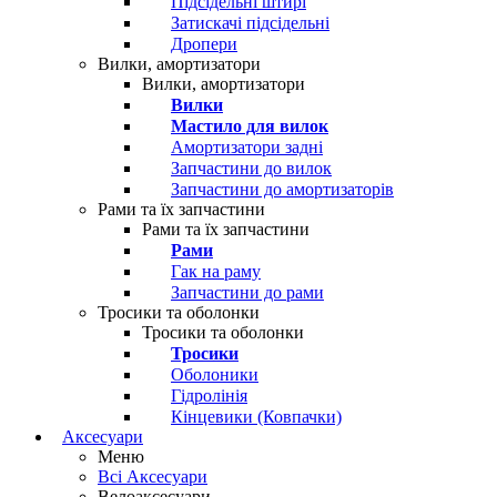
Підсідельні штирі
Затискачі підсідельні
Дропери
Вилки, амортизатори
Вилки, амортизатори
Вилки
Мастило для вилок
Амортизатори задні
Запчастини до вилок
Запчастини до амортизаторів
Рами та їх запчастини
Рами та їх запчастини
Рами
Гак на раму
Запчастини до рами
Тросики та оболонки
Тросики та оболонки
Тросики
Оболоники
Гідролінія
Кінцевики (Ковпачки)
Аксесуари
Меню
Всі Аксесуари
Велоаксесуари