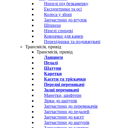
Нипелі під безкамерку
Ексцентрики та осі
Колеса у зборі
Запчастини до втулок
Шприхи
Ніпелі спицеві
Ковпачки для камер
Перехідники та подовжувачі
Трансмісія, привід
Трансмісія, привід
Ланцюги
Педалі
Шатуни
Каретки
Касети та тріскачки
Передні перемикачі
Задні перемикачі
Манетки, шифтери
Зірки до шатунів
Запчастини до перемикачів
Запчастини до педалей
Запчастини до касет
Запчастини до шатунів
Запчастини до кареток