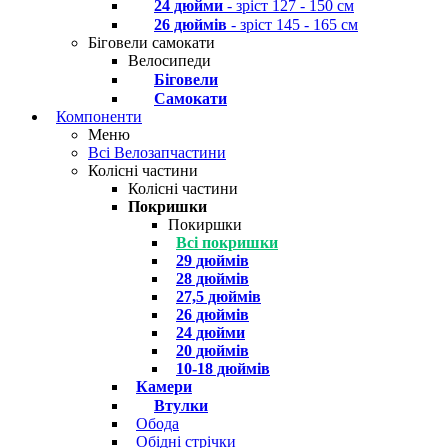
24 дюйми
- зріст 127 - 150 см
26 дюймів
- зріст 145 - 165 см
Біговели самокати
Велосипеди
Біговели
Самокати
Компоненти
Меню
Всі Велозапчастини
Колісні частини
Колісні частини
Покришки
Покиршки
Всі покришки
29 дюймів
28 дюймів
27,5 дюймів
26 дюймів
24 дюйми
20 дюймів
10-18 дюймів
Камери
Втулки
Обода
Обідні стрічки