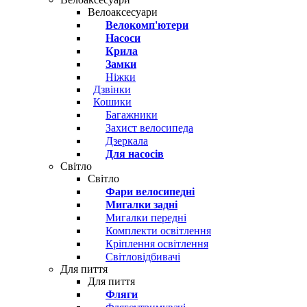
Велоаксесуари
Велокомп'ютери
Насоси
Крила
Замки
Ніжки
Дзвінки
Кошики
Багажники
Захист велосипеда
Дзеркала
Для насосів
Світло
Світло
Фари велосипедні
Мигалки задні
Мигалки передні
Комплекти освітлення
Кріплення освітлення
Світловідбивачі
Для пиття
Для пиття
Фляги