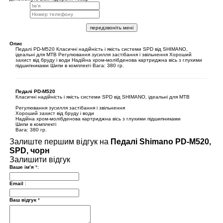
передзвоніть мені
Опис
Педалі PD-М520 Класичні надійність і якість системи SPD від SHIMANO,
ідеальні для МТВ Регулювання зусилля застібання і звільнення Хороший
захист від бруду і води Надійна хром-молібденова картриджна вісь з глухими
підшипниками Шипи в комплекті Вага: 380 гр.
Педалі PD-М520
Класичні надійність і якість системи SPD від SHIMANO, ідеальні для МТВ
Регулювання зусилля застібання і звільнення
Хороший захист від бруду і води
Надійна хром-молібденова картриджна вісь з глухими підшипниками
Шипи в комплекті
Вага: 380 гр.
Залиште першим відгук на
Педалі Shimano PD-M520,
SPD, чорн
Залишити відгук
Ваше ім’я
*
:
Email
:
Ваш відгук
*