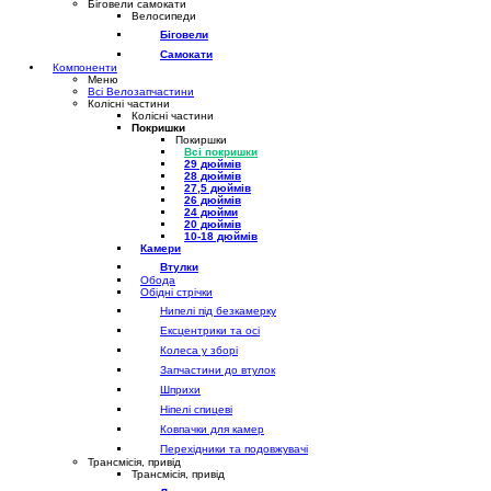
Біговели самокати
Велосипеди
Біговели
Самокати
Компоненти
Меню
Всі Велозапчастини
Колісні частини
Колісні частини
Покришки
Покиршки
Всі покришки
29 дюймів
28 дюймів
27,5 дюймів
26 дюймів
24 дюйми
20 дюймів
10-18 дюймів
Камери
Втулки
Обода
Обідні стрічки
Нипелі під безкамерку
Ексцентрики та осі
Колеса у зборі
Запчастини до втулок
Шприхи
Ніпелі спицеві
Ковпачки для камер
Перехідники та подовжувачі
Трансмісія, привід
Трансмісія, привід