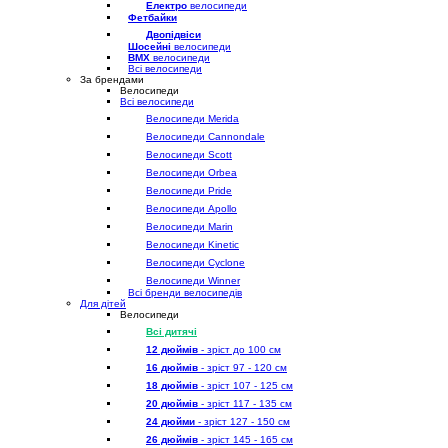
Електро
велосипеди
Фетбайки
Двопідвіси
Шосейні
велосипеди
BMX
велосипеди
Всі велосипеди
За брендами
Велосипеди
Всі велосипеди
Велосипеди Merida
Велосипеди Cannondale
Велосипеди Scott
Велосипеди Orbea
Велосипеди Pride
Велосипеди Apollo
Велосипеди Marin
Велосипеди Kinetic
Велосипеди Cyclone
Велосипеди Winner
Всі бренди велосипедів
Для дітей
Велосипеди
Всі дитячі
12 дюймів
- зріст до 100 см
16 дюймів
- зріст 97 - 120 см
18 дюймів
- зріст 107 - 125 см
20 дюймів
- зріст 117 - 135 см
24 дюйми
- зріст 127 - 150 см
26 дюймів
- зріст 145 - 165 см