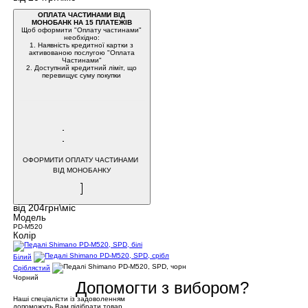
ОПЛАТА ЧАСТИНАМИ ВІД
МОНОБАНК НА 15 ПЛАТЕЖІВ
Щоб оформити "Оплату частинами"
необхідно:
1. Наявність кредитної картки з
активованою послугою "Оплата
Частинами"
2. Доступний кредитний ліміт, що
перевищує суму покупки
ОФОРМИТИ ОПЛАТУ ЧАСТИНАМИ
ВІД МОНОБАНКУ
від 204грн\міс
Модель
PD-M520
Колір
Білий
Сріблястий
Чорний
Допомогти з вибором?
Наші спеціалісти із задоволенням
допоможуть Вам підібрати товар