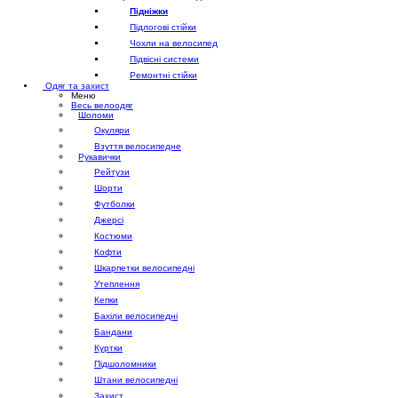
Підніжки
Підлогові стійки
Чохли на велосипед
Підвісні системи
Ремонтні стійки
Одяг та захист
Меню
Весь велоодяг
Шоломи
Окуляри
Взуття велосипедне
Рукавички
Рейтузи
Шорти
Футболки
Джерсі
Костюми
Кофти
Шкарпетки велосипедні
Утеплення
Кепки
Бахіли велосипедні
Бандани
Куртки
Підшоломники
Штани велосипедні
Захист