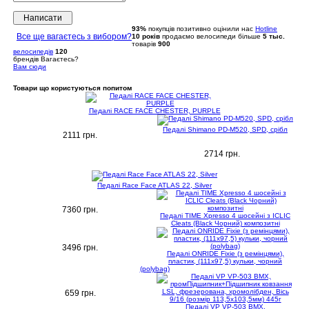
Написати
93%
покупців позитивно оцінили нас
Hotline
Все ще вагаєтесь з вибором?
10 років
продаємо
велосипеди
більше
5 тыс.
товарів
900
велосипедів
120
брендів
Вагаєтесь?
Вам сюди
Товари що користуються попитом
Педалі RACE FACE CHESTER, PURPLE
Педалі Shimano PD-M520, SPD, срібл
2111 грн.
2714 грн.
Педалі Race Face ATLAS 22, Silver
7360 грн.
Педалі TIME Xpresso 4 шосейні з ICLIC
Cleats (Black Чорний) композитні
3496 грн.
Педалі ONRIDE Fixie (з ремінцями),
пластик, (111x97,5) кульки, чорний
(polybag)
659 грн.
Педалі VP VP-503 BMX,