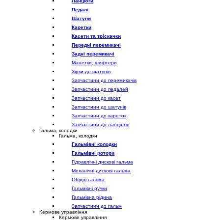
Ланцюги
Педалі
Шатуни
Каретки
Касети та тріскачки
Передні перемикачі
Задні перемикачі
Манетки, шифтери
Зірки до шатунів
Запчастини до перемикачів
Запчастини до педалей
Запчастини до касет
Запчастини до шатунів
Запчастини до кареток
Запчастини до ланцюгів
Гальма, колодки
Гальма, колодки
Гальмівні колодки
Гальмівні ротори
Гідравлічні дискові гальма
Механічні дискові гальма
Обідні гальма
Гальмівні ручки
Гальмівна рідина
Запчастини до гальм
Кермове управління
Кермове управління