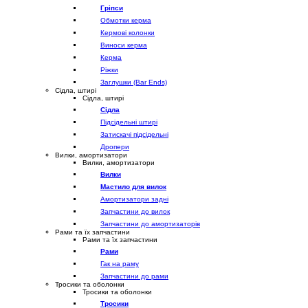
Гріпси
Обмотки керма
Кермові колонки
Виноси керма
Керма
Ріжки
Заглушки (Bar Ends)
Сідла, штирі
Сідла, штирі
Сідла
Підсідельні штирі
Затискачі підсідельні
Дропери
Вилки, амортизатори
Вилки, амортизатори
Вилки
Мастило для вилок
Амортизатори задні
Запчастини до вилок
Запчастини до амортизаторів
Рами та їх запчастини
Рами та їх запчастини
Рами
Гак на раму
Запчастини до рами
Тросики та оболонки
Тросики та оболонки
Тросики