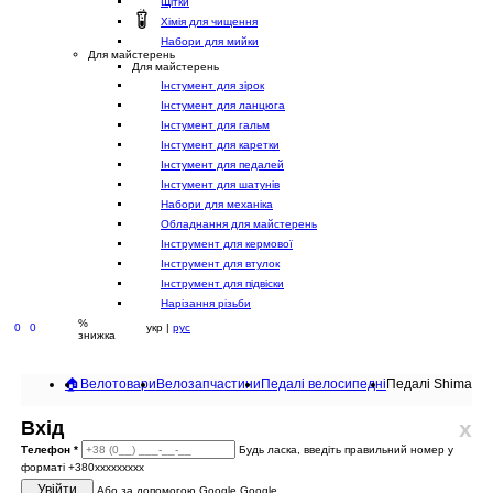
Щітки
Хімія для чищення
Набори для мийки
Для майстерень
Для майстерень
Інстумент для зірок
Інстумент для ланцюга
Інстумент для гальм
Інстумент для каретки
Інстумент для педалей
Інстумент для шатунів
Набори для механіка
Обладнання для майстерень
Інструмент для кермової
Інструмент для втулок
Інструмент для підвіски
Нарізання різьби
%
0
0
укр |
рус
знижка
🏠
Велотовари
Велозапчастини
Педалі велосипедні
Педалі Shimano 
x
Вхід
Телефон
*
Будь ласка, введіть правильний номер у
форматі +380ххххххххх
Увійти
Або за допомогою Google
Google