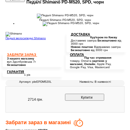
Педалі Shimano PD-M520, SPD, чорн
Педалі Shimano PD-M520, SPD, чорн
ДОСТАВКА
Кур'єром по Києву
Педалі велосипедні Shimano
Доставимо завтра
Безкоштовно
від
3000 грн
Новою поштою
Відправимо завтра
Безкоштовно
від 3000 грн
ЗАБРАТИ ЗАРАЗ
ОПЛАТА
Під час отримання
З нашого магазину
товару, Оплата
карткою у
вул.Здолбунівська 7г
магазині, Онлайн
, Apple Pay,
безкоштовно
Google Pay, Visa, Mastercard
ГАРАНТІЯ
1 рік
Артикул:
pleEPDM520L
Наявність:
В наявності
Купити
2714
грн.
Забрати зараз в магазині