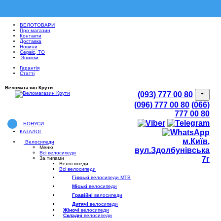
ВЕЛОТОВАРИ
Про магазин
Контакти
Доставка
Новини
Сервіс, ТО
Знижки
Гарантія
Статті
Веломагазин Крути
(093) 777 00 80
(096) 777 00 80
(066)
777 00 80
БОНУСИ
КАТАЛОГ
м.Київ,
Велосипеди
Меню
вул.Здолбунівська
Всі велосипеди
7г
За типами
Велосипеди
Всі велосипеди
Гірські
велосипеди MTB
Міські
велосипеди
Гравійні
велосипеди
Дитячі
велосипеди
Жіночі
велосипеди
Складні
велосипеди