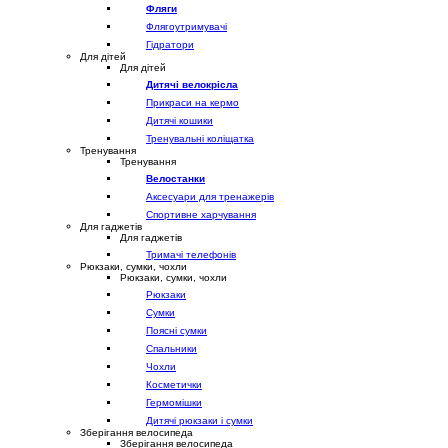
Фляги
Флягоутримувачі
Гідратори
Для дітей
Для дітей
Дитячі велокрісла
Прикраси на кермо
Дитячі кошики
Тренувальні коліщатка
Тренування
Тренування
Велостанки
Аксесуари для тренажерів
Спортивне харчування
Для гаджетів
Для гаджетів
Тримачі телефонів
Рюкзаки, сумки, чохли
Рюкзаки, сумки, чохли
Рюкзаки
Сумки
Поясні сумки
Спальники
Чохли
Косметички
Гермомішки
Дитячі рюкзаки і сумки
Зберігання велосипеда
Зберігання велосипеда