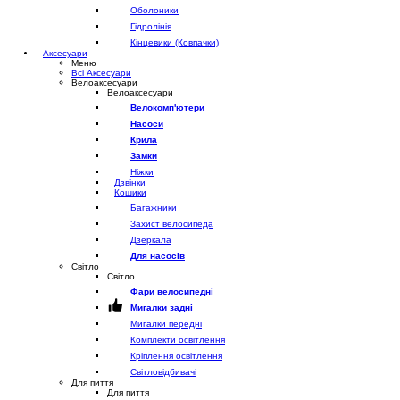
Оболоники
Гідролінія
Кінцевики (Ковпачки)
Аксесуари
Меню
Всі Аксесуари
Велоаксесуари
Велоаксесуари
Велокомп'ютери
Насоси
Крила
Замки
Ніжки
Дзвінки
Кошики
Багажники
Захист велосипеда
Дзеркала
Для насосів
Світло
Світло
Фари велосипедні
Мигалки задні
Мигалки передні
Комплекти освітлення
Кріплення освітлення
Світловідбивачі
Для пиття
Для пиття