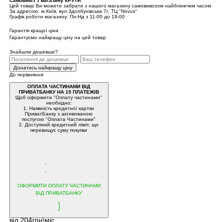
Самовивіз з магазину КРУТИ
Цей товар Ви можете забрати з нашого магазину самовивозом найближчим часом
За адресою: м.Київ, вул.Здолбунівська 7г, ТЦ "Novus"
Графік роботи магазину: Пн-Нд з 11-00 до 19-00
Гарантія кращої ціни
Гарантуємо найкращу ціну на цей товар
Знайшли дешевше?
Дізнатись найкращу ціну
До порівняння
ОПЛАТА ЧАСТИНАМИ ВІД
ПРИВАТБАНКУ НА 15 ПЛАТЕЖІВ
Щоб оформити "Оплату частинами"
необхідно:
1. Наявність кредитної картки
ПриватБанку з активованою
послугою "Оплата Частинами"
2. Доступний кредитний ліміт, що
перевищує суму покупки
ОФОРМИТИ ОПЛАТУ ЧАСТИНАМИ
ВІД ПРИВАТБАНКУ
від 204грн\міс