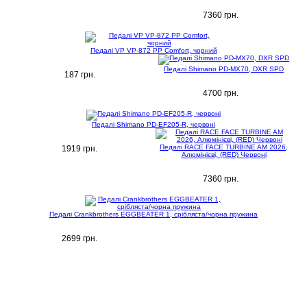
7360 грн.
Педалі VP VP-872 PP Comfort, чорний
Педалі Shimano PD-MX70, DXR SPD
187 грн.
4700 грн.
Педалі Shimano PD-EF205-R, червоні
Педалі RACE FACE TURBINE AM 2026,
1919 грн.
Алюмінієві, (RED) Червоні
7360 грн.
Педалі Crankbrothers EGGBEATER 1, срібляста/чорна пружина
2699 грн.
ІНФОРМАЦІЯ
ПОПУЛЯРНІ ТОВАРИ