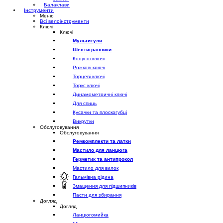
Балаклави
Інструменти
Меню
Всі велоінструменти
Ключі
Ключі
Мультитули
Шестигранники
Конусні ключі
Рожкові ключі
Торцеві ключі
Торкс ключі
Динамометричні ключі
Для спиць
Кусачки та плоскогубці
Викрутки
Обслуговування
Обслуговування
Ремкомплекти та латки
Мастило для ланцюга
Герметик та антипрокол
Мастило для вилок
Гальмівна рідина
Змащення для підшипників
Пасти для збирання
Догляд
Догляд
Ланцюгомийка