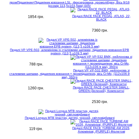
промПідшипник+Підшипник ковзання LSL, фрезерована, хромолібден, Вісь 9/16
(розмір 113,5х103,5мм) 445г
Педалі RACE FACE PEDAL, ATLAS, 22,
1854 грн.
BLACK
7360 грн.
Педалі VP VPE-502, алюмінієва із сталевими шипами, підшипник ковзання EPB
system, (113,5 x109.5 мм)
788 грн.
Педалі VP VP-532 BMX, нейлонова зі
сталевими шипами, підшипник ковзання + промпідшипник, вісь Cr-Mo, (112x106.9
мм), 360гр
Педалі RACE FACE CHESTER SMALL,
1260 грн.
GREEN (Зелений), Композитні
2530 грн.
Педалі Longus MTB пластик, дитячі, чорний, світловідбивачі
Педалі RACE FACE TURBINE AM 2026,
119 грн.
Алюмінієві, (PURPLE) Фіолетові