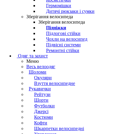
Гермомішки
Дитячі рюкзаки і сумки
Зберігання велосипеда
Зберігання велосипеда
Підніжки
Підлогові стійки
Чохли на велосипед
Підвісні системи
Ремонтні стійки
Одяг та захист
Меню
Весь велоодяг
Шоломи
Окуляри
Взуття велосипедне
Рукавички
Рейтузи
Шорти
Футболки
Джерсі
Костюми
Кофти
Шкарпетки велосипедні