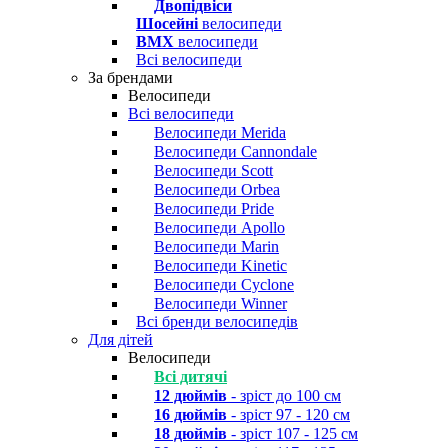
Двопідвіси
Шосейні
велосипеди
BMX
велосипеди
Всі велосипеди
За брендами
Велосипеди
Всі велосипеди
Велосипеди Merida
Велосипеди Cannondale
Велосипеди Scott
Велосипеди Orbea
Велосипеди Pride
Велосипеди Apollo
Велосипеди Marin
Велосипеди Kinetic
Велосипеди Cyclone
Велосипеди Winner
Всі бренди велосипедів
Для дітей
Велосипеди
Всі дитячі
12 дюймів
- зріст до 100 см
16 дюймів
- зріст 97 - 120 см
18 дюймів
- зріст 107 - 125 см