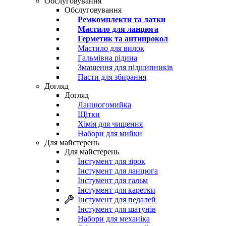
Обслуговування
Обслуговування
Ремкомплекти та латки
Мастило для ланцюга
Герметик та антипрокол
Мастило для вилок
Гальмівна рідина
Змащення для підшипників
Пасти для збирання
Догляд
Догляд
Ланцюгомийка
Щітки
Хімія для чищення
Набори для мийки
Для майстерень
Для майстерень
Інстумент для зірок
Інстумент для ланцюга
Інстумент для гальм
Інстумент для каретки
Інстумент для педалей
Інстумент для шатунів
Набори для механіка