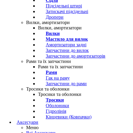
Сідла
Підсідельні штирі
Затискачі підсідельні
Дропери
Вилки, амортизатори
Вилки, амортизатори
Вилки
Мастило для вилок
Амортизатори задні
Запчастини до вилок
Запчастини до амортизаторів
Рами та їх запчастини
Рами та їх запчастини
Рами
Гак на раму
Запчастини до рами
Тросики та оболонки
Тросики та оболонки
Тросики
Оболоники
Гідролінія
Кінцевики (Ковпачки)
Аксесуари
Меню
Всі Аксесуари