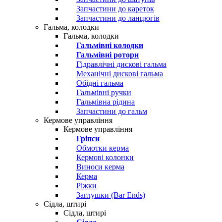
Запчастини до кареток
Запчастини до ланцюгів
Гальма, колодки
Гальма, колодки
Гальмівні колодки
Гальмівні ротори
Гідравлічні дискові гальма
Механічні дискові гальма
Обідні гальма
Гальмівні ручки
Гальмівна рідина
Запчастини до гальм
Кермове управління
Кермове управління
Гріпси
Обмотки керма
Кермові колонки
Виноси керма
Керма
Ріжки
Заглушки (Bar Ends)
Сідла, штирі
Сідла, штирі