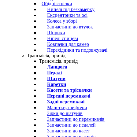
Обідні стрічки
Нипелі під безкамерку
Ексцентрики та осі
Колеса у зборі
Запчастини до втулок
Шприхи
Ніпелі спицеві
Ковпачки для камер
Перехідники та подовжувачі
Трансмісія, привід
Трансмісія, привід
Ланцюги
Педалі
Шатуни
Каретки
Касети та тріскачки
Передні перемикачі
Задні перемикачі
Манетки, шифтери
Зірки до шатунів
Запчастини до перемикачів
Запчастини до педалей
Запчастини до касет
Запчастини до шатунів