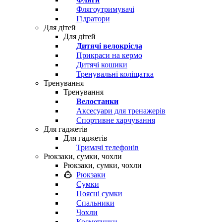
Флягоутримувачі
Гідратори
Для дітей
Для дітей
Дитячі велокрісла
Прикраси на кермо
Дитячі кошики
Тренувальні коліщатка
Тренування
Тренування
Велостанки
Аксесуари для тренажерів
Спортивне харчування
Для гаджетів
Для гаджетів
Тримачі телефонів
Рюкзаки, сумки, чохли
Рюкзаки, сумки, чохли
Рюкзаки
Сумки
Поясні сумки
Спальники
Чохли
Косметички