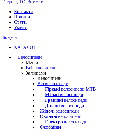
Сервіс, ТО
Знижки
Контакти
Новини
Статті
Увійти
Бонуси
КАТАЛОГ
Велосипеди
Меню
Всі велосипеди
За типами
Велосипеди
Всі велосипеди
Гірські
велосипеди MTB
Міські
велосипеди
Гравійні
велосипеди
Дитячі
велосипеди
Жіночі
велосипеди
Складні
велосипеди
Електро
велосипеди
Фетбайки