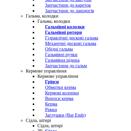
Запчастини до кареток
Запчастини до ланцюгів
Гальма, колодки
Гальма, колодки
Гальмівні колодки
Гальмівні ротори
Гідравлічні дискові гальма
Механічні дискові гальма
Обідні гальма
Гальмівні ручки
Гальмівна рідина
Запчастини до гальм
Кермове управління
Кермове управління
Гріпси
Обмотки керма
Кермові колонки
Виноси керма
Керма
Ріжки
Заглушки (Bar Ends)
Сідла, штирі
Сідла, штирі