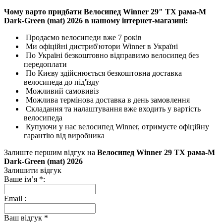
Чому варто придбати Велосипед Winner 29" TX рама-M
Dark-Green (mat) 2026 в нашому інтернет-магазині:
Продаємо велосипеди вже 7 років
Ми офіційні дистриб'ютори Winner в Україні
По Україні безкоштовно відправимо велосипед без
передоплати
По Києву здійснюється безкоштовна доставка
велосипеда до під'їзду
Можливий самовивіз
Можлива термінова доставка в день замовлення
Складання та налаштування вже входить у вартість
велосипеда
Купуючи у нас велосипед Winner, отримуєте офіційну
гарантію від виробника
Залиште першим відгук на
Велосипед Winner 29 TX рама-M
Dark-Green (mat) 2026
Залишити відгук
Ваше ім’я
*
:
Email
:
Ваш відгук
*