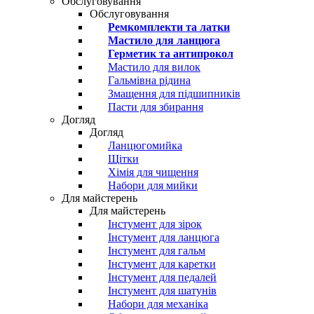
Обслуговування
Обслуговування
Ремкомплекти та латки
Мастило для ланцюга
Герметик та антипрокол
Мастило для вилок
Гальмівна рідина
Змащення для підшипників
Пасти для збирання
Догляд
Догляд
Ланцюгомийка
Щітки
Хімія для чищення
Набори для мийки
Для майстерень
Для майстерень
Інстумент для зірок
Інстумент для ланцюга
Інстумент для гальм
Інстумент для каретки
Інстумент для педалей
Інстумент для шатунів
Набори для механіка