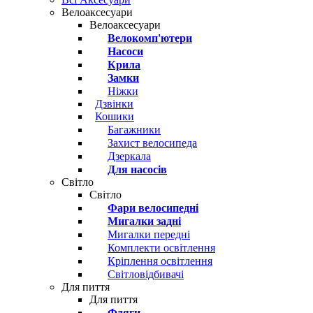
Велоаксесуари
Велоаксесуари
Велокомп'ютери
Насоси
Крила
Замки
Ніжки
Дзвінки
Кошики
Багажники
Захист велосипеда
Дзеркала
Для насосів
Світло
Світло
Фари велосипедні
Мигалки задні
Мигалки передні
Комплекти освітлення
Кріплення освітлення
Світловідбивачі
Для пиття
Для пиття
Фляги