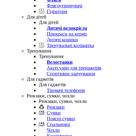
Флягоутримувачі
Гідратори
Для дітей
Для дітей
Дитячі велокрісла
Прикраси на кермо
Дитячі кошики
Тренувальні коліщатка
Тренування
Тренування
Велостанки
Аксесуари для тренажерів
Спортивне харчування
Для гаджетів
Для гаджетів
Тримачі телефонів
Рюкзаки, сумки, чохли
Рюкзаки, сумки, чохли
Рюкзаки
Сумки
Поясні сумки
Спальники
Чохли
Косметички