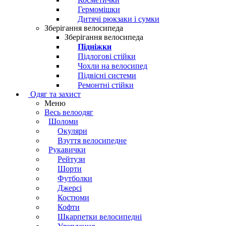
Гермомішки
Дитячі рюкзаки і сумки
Зберігання велосипеда
Зберігання велосипеда
Підніжки
Підлогові стійки
Чохли на велосипед
Підвісні системи
Ремонтні стійки
Одяг та захист
Меню
Весь велоодяг
Шоломи
Окуляри
Взуття велосипедне
Рукавички
Рейтузи
Шорти
Футболки
Джерсі
Костюми
Кофти
Шкарпетки велосипедні