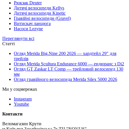
Рюкзак Deuter
Дитячі велосипеди Kellys
Дитячі велосипеди Kinetic
Гравійні велосипеди (Gravel)
Витискач ланцюга
Насоси Lezyne
Переглянути всі
Статті
Огляд Merida Big.Nine 200 2026 — хардтейл 29" для
трейлів
Огляд Merida Scultura Endurance 6000 — ендюранс з Di2
Огляд GT Zaskar LT Comp — трейловий велосипед 130
мм
Огляд гравійного велосипеда Merida Silex 5000 2026
Ми у соцмережах
Instagram
Youtube
Контакти
Веломагазин Крути
м.Київ вул.Здолбунівська 7г ТЦ "NOVUS"