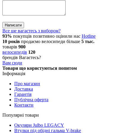
Написати
Все ще вагаєтесь з вибором?
93%
покупців позитивно оцінили нас
Hotline
10 років
продаємо
велосипеди
більше
5 тыс.
товарів
900
велосипедів
120
брендів
Вагаєтесь?
Вам сюди
Товари що користуються попитом
Інформація
Про магазин
Доставка
Гарантія
Публічна оферта
Контакти
Популярні товари
Окуляри Julbo LEGACY
Втулки під обідні гальма V-brake