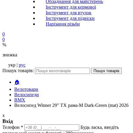
Обладнання для майстерень
Інструмент для кермової
Інструмент для втулок
Інструмент для підвіски
Нарізання різьби
0
0
%
знижка
укр |
рус
Пошук товарів:
Пошук товарів
🏠
Велотовари
Велосипеди
BMX
Велосипед Winner 29" TX рама-M Dark-Green (mat) 2026
x
Вхід
Телефон
*
Будь ласка, введіть