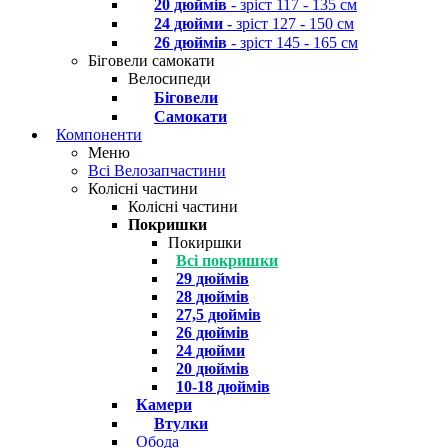
20 дюймів
- зріст 117 - 135 см
24 дюйми
- зріст 127 - 150 см
26 дюймів
- зріст 145 - 165 см
Біговели самокати
Велосипеди
Біговели
Самокати
Компоненти
Меню
Всі Велозапчастини
Колісні частини
Колісні частини
Покришки
Покиршки
Всі покришки
29 дюймів
28 дюймів
27,5 дюймів
26 дюймів
24 дюйми
20 дюймів
10-18 дюймів
Камери
Втулки
Обода