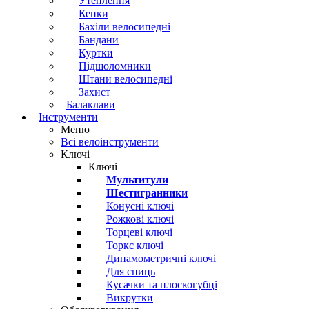
Утеплення
Кепки
Бахіли велосипедні
Бандани
Куртки
Підшоломники
Штани велосипедні
Захист
Балаклави
Інструменти
Меню
Всі велоінструменти
Ключі
Ключі
Мультитули
Шестигранники
Конусні ключі
Рожкові ключі
Торцеві ключі
Торкс ключі
Динамометричні ключі
Для спиць
Кусачки та плоскогубці
Викрутки