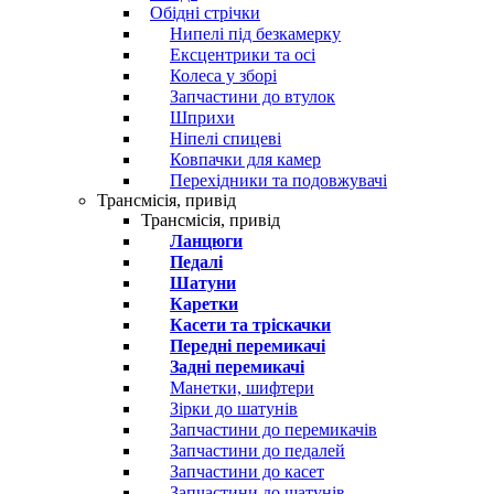
Обідні стрічки
Нипелі під безкамерку
Ексцентрики та осі
Колеса у зборі
Запчастини до втулок
Шприхи
Ніпелі спицеві
Ковпачки для камер
Перехідники та подовжувачі
Трансмісія, привід
Трансмісія, привід
Ланцюги
Педалі
Шатуни
Каретки
Касети та тріскачки
Передні перемикачі
Задні перемикачі
Манетки, шифтери
Зірки до шатунів
Запчастини до перемикачів
Запчастини до педалей
Запчастини до касет
Запчастини до шатунів