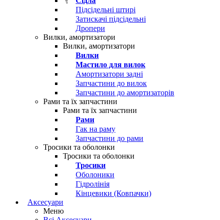
Сідла
Підсідельні штирі
Затискачі підсідельні
Дропери
Вилки, амортизатори
Вилки, амортизатори
Вилки
Мастило для вилок
Амортизатори задні
Запчастини до вилок
Запчастини до амортизаторів
Рами та їх запчастини
Рами та їх запчастини
Рами
Гак на раму
Запчастини до рами
Тросики та оболонки
Тросики та оболонки
Тросики
Оболоники
Гідролінія
Кінцевики (Ковпачки)
Аксесуари
Меню
Всі Аксесуари