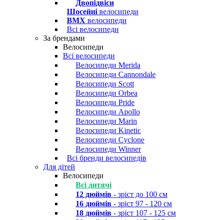
Двопідвіси
Шосейні
велосипеди
BMX
велосипеди
Всі велосипеди
За брендами
Велосипеди
Всі велосипеди
Велосипеди Merida
Велосипеди Cannondale
Велосипеди Scott
Велосипеди Orbea
Велосипеди Pride
Велосипеди Apollo
Велосипеди Marin
Велосипеди Kinetic
Велосипеди Cyclone
Велосипеди Winner
Всі бренди велосипедів
Для дітей
Велосипеди
Всі дитячі
12 дюймів
- зріст до 100 см
16 дюймів
- зріст 97 - 120 см
18 дюймів
- зріст 107 - 125 см