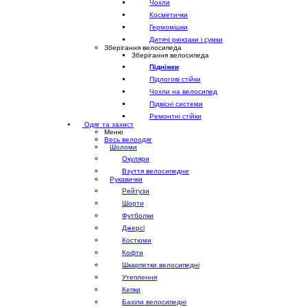
Чохли
Косметички
Гермомішки
Дитячі рюкзаки і сумки
Зберігання велосипеда
Зберігання велосипеда
Підніжки
Підлогові стійки
Чохли на велосипед
Підвісні системи
Ремонтні стійки
Одяг та захист
Меню
Весь велоодяг
Шоломи
Окуляри
Взуття велосипедне
Рукавички
Рейтузи
Шорти
Футболки
Джерсі
Костюми
Кофти
Шкарпетки велосипедні
Утеплення
Кепки
Бахіли велосипедні