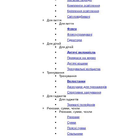
Комплекти освітлення
Кріплення освітлення
Світловідбивачі
Для пиття
Для пиття
Фляги
Флягоутримувачі
Гідратори
Для дітей
Для дітей
Дитячі велокрісла
Прикраси на кермо
Дитячі кошики
Тренувальні коліщатка
Тренування
Тренування
Велостанки
Аксесуари для тренажерів
Спортивне харчування
Для гаджетів
Для гаджетів
Тримачі телефонів
Рюкзаки, сумки, чохли
Рюкзаки, сумки, чохли
Рюкзаки
Сумки
Поясні сумки
Спальники