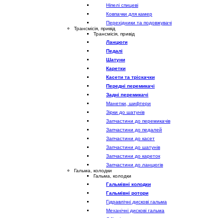
Ніпелі спицеві
Ковпачки для камер
Перехідники та подовжувачі
Трансмісія, привід
Трансмісія, привід
Ланцюги
Педалі
Шатуни
Каретки
Касети та тріскачки
Передні перемикачі
Задні перемикачі
Манетки, шифтери
Зірки до шатунів
Запчастини до перемикачів
Запчастини до педалей
Запчастини до касет
Запчастини до шатунів
Запчастини до кареток
Запчастини до ланцюгів
Гальма, колодки
Гальма, колодки
Гальмівні колодки
Гальмівні ротори
Гідравлічні дискові гальма
Механічні дискові гальма