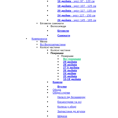
16 дюймів
- зріст 97 - 120 см
18 дюймів
- зріст 107 - 125 см
20 дюймів
- зріст 117 - 135 см
24 дюйми
- зріст 127 - 150 см
26 дюймів
- зріст 145 - 165 см
Біговели самокати
Велосипеди
Біговели
Самокати
Компоненти
Меню
Всі Велозапчастини
Колісні частини
Колісні частини
Покришки
Покиршки
Всі покришки
29 дюймів
28 дюймів
27,5 дюймів
26 дюймів
24 дюйми
20 дюймів
10-18 дюймів
Камери
Втулки
Обода
Обідні стрічки
Нипелі під безкамерку
Ексцентрики та осі
Колеса у зборі
Запчастини до втулок
Шприхи