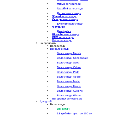
Міські
велосипеди
Гравійні
велосипеди
Дитячі
велосипеди
Жіночі
велосипеди
Складні
велосипеди
Електро
велосипеди
Фетбайки
Двопідвіси
Шосейні
велосипеди
BMX
велосипеди
Всі велосипеди
За брендами
Велосипеди
Всі велосипеди
Велосипеди Merida
Велосипеди Cannondale
Велосипеди Scott
Велосипеди Orbea
Велосипеди Pride
Велосипеди Apollo
Велосипеди Marin
Велосипеди Kinetic
Велосипеди Cyclone
Велосипеди Winner
Всі бренди велосипедів
Для дітей
Велосипеди
Всі дитячі
12 дюймів
- зріст до 100 см