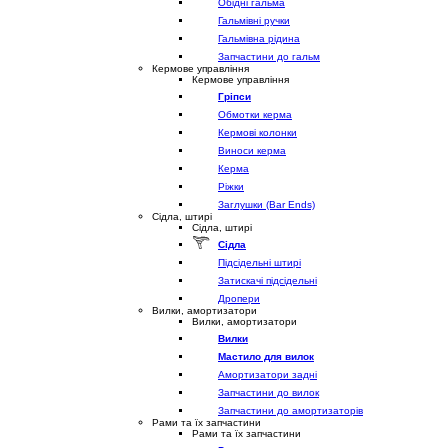
Обідні гальма
Гальмівні ручки
Гальмівна рідина
Запчастини до гальм
Кермове управління
Кермове управління
Гріпси
Обмотки керма
Кермові колонки
Виноси керма
Керма
Ріжки
Заглушки (Bar Ends)
Сідла, штирі
Сідла, штирі
Сідла
Підсідельні штирі
Затискачі підсідельні
Дропери
Вилки, амортизатори
Вилки, амортизатори
Вилки
Мастило для вилок
Амортизатори задні
Запчастини до вилок
Запчастини до амортизаторів
Рами та їх запчастини
Рами та їх запчастини