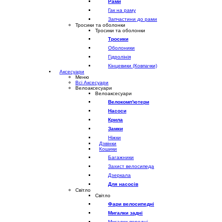
Рами
Гак на раму
Запчастини до рами
Тросики та оболонки
Тросики та оболонки
Тросики
Оболоники
Гідролінія
Кінцевики (Ковпачки)
Аксесуари
Меню
Всі Аксесуари
Велоаксесуари
Велоаксесуари
Велокомп'ютери
Насоси
Крила
Замки
Ніжки
Дзвінки
Кошики
Багажники
Захист велосипеда
Дзеркала
Для насосів
Світло
Світло
Фари велосипедні
Мигалки задні
Мигалки передні