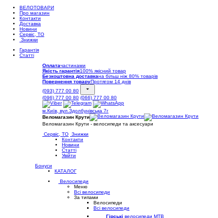
ВЕЛОТОВАРИ
Про магазин
Контакти
Доставка
Новини
Сервіс, ТО
Знижки
Гарантія
Статті
Оплата
частинами
Якість гарантія
100% якісний товар
Безкоштовна доставка
на більш ніж 80% товарів
Повернення товару
Протягом 14 днів
(093) 777 00 80
(096) 777 00 80
(066) 777 00 80
м.Київ, вул.Здолбунівська 7г
Веломагазин Крути
Веломагазин Крути - велосипеди та аксесуари
Сервіс, ТО
Знижки
Контакти
Новини
Статті
Увійти
Бонуси
КАТАЛОГ
Велосипеди
Меню
Всі велосипеди
За типами
Велосипеди
Всі велосипеди
Гірські
велосипеди MTB