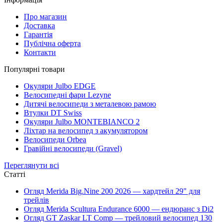
Про магазин
Доставка
Гарантія
Публічна оферта
Контакти
Популярні товари
Окуляри Julbo EDGE
Велосипедні фари Lezyne
Дитячі велосипеди з металевою рамою
Втулки DT Swiss
Окуляри Julbo MONTEBIANCO 2
Ліхтар на велосипед з акумулятором
Велосипеди Orbea
Гравійні велосипеди (Gravel)
Переглянути всі
Статті
Огляд Merida Big.Nine 200 2026 — хардтейл 29" для
трейлів
Огляд Merida Scultura Endurance 6000 — ендюранс з Di2
Огляд GT Zaskar LT Comp — трейловий велосипед 130