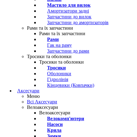
Мастило для вилок
Амортизатори задні
Запчастини до вилок
Запчастини до амортизаторів
Рами та їх запчастини
Рами та їх запчастини
Рами
Гак на раму
Запчастини до рами
Тросики та оболонки
Тросики та оболонки
Тросики
Оболоники
Гідролінія
Кінцевики (Ковпачки)
Аксесуари
Меню
Всі Аксесуари
Велоаксесуари
Велоаксесуари
Велокомп'ютери
Насоси
Крила
Замки