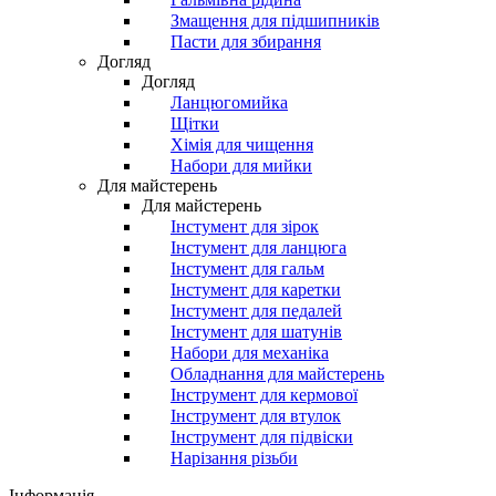
Змащення для підшипників
Пасти для збирання
Догляд
Догляд
Ланцюгомийка
Щітки
Хімія для чищення
Набори для мийки
Для майстерень
Для майстерень
Інстумент для зірок
Інстумент для ланцюга
Інстумент для гальм
Інстумент для каретки
Інстумент для педалей
Інстумент для шатунів
Набори для механіка
Обладнання для майстерень
Інструмент для кермової
Інструмент для втулок
Інструмент для підвіски
Нарізання різьби
Інформація