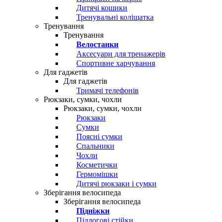
Дитячі кошики
Тренувальні коліщатка
Тренування
Тренування
Велостанки
Аксесуари для тренажерів
Спортивне харчування
Для гаджетів
Для гаджетів
Тримачі телефонів
Рюкзаки, сумки, чохли
Рюкзаки, сумки, чохли
Рюкзаки
Сумки
Поясні сумки
Спальники
Чохли
Косметички
Гермомішки
Дитячі рюкзаки і сумки
Зберігання велосипеда
Зберігання велосипеда
Підніжки
Підлогові стійки