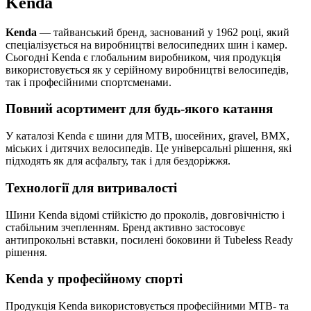
Kenda
Kenda
— тайванський бренд, заснований у 1962 році, який
спеціалізується на виробництві велосипедних шин і камер.
Сьогодні Kenda є глобальним виробником, чия продукція
використовується як у серійному виробництві велосипедів,
так і професійними спортсменами.
Повний асортимент для будь-якого катання
У каталозі Kenda є шини для MTB, шосейних, gravel, BMX,
міських і дитячих велосипедів. Це універсальні рішення, які
підходять як для асфальту, так і для бездоріжжя.
Технології для витривалості
Шини Kenda відомі стійкістю до проколів, довговічністю і
стабільним зчепленням. Бренд активно застосовує
антипрокольні вставки, посилені боковини й Tubeless Ready
рішення.
Kenda у професійному спорті
Продукція Kenda використовується професійними MTB- та