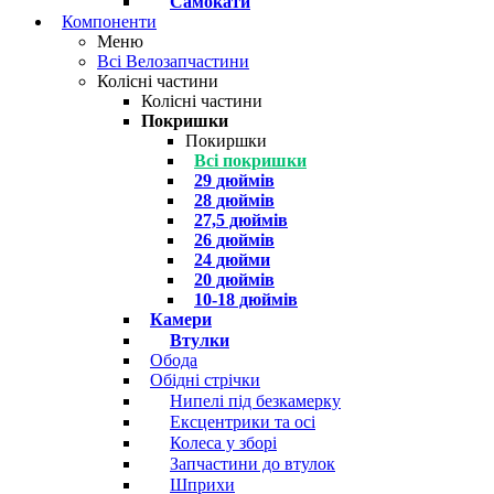
Самокати
Компоненти
Меню
Всі Велозапчастини
Колісні частини
Колісні частини
Покришки
Покиршки
Всі покришки
29 дюймів
28 дюймів
27,5 дюймів
26 дюймів
24 дюйми
20 дюймів
10-18 дюймів
Камери
Втулки
Обода
Обідні стрічки
Нипелі під безкамерку
Ексцентрики та осі
Колеса у зборі
Запчастини до втулок
Шприхи