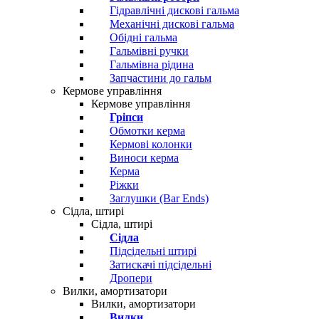
Гідравлічні дискові гальма
Механічні дискові гальма
Обідні гальма
Гальмівні ручки
Гальмівна рідина
Запчастини до гальм
Кермове управління
Кермове управління
Гріпси
Обмотки керма
Кермові колонки
Виноси керма
Керма
Ріжки
Заглушки (Bar Ends)
Сідла, штирі
Сідла, штирі
Сідла
Підсідельні штирі
Затискачі підсідельні
Дропери
Вилки, амортизатори
Вилки, амортизатори
Вилки