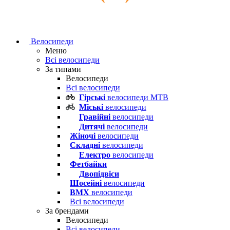
Велосипеди
Меню
Всі велосипеди
За типами
Велосипеди
Всі велосипеди
Гірські
велосипеди MTB
Міські
велосипеди
Гравійні
велосипеди
Дитячі
велосипеди
Жіночі
велосипеди
Складні
велосипеди
Електро
велосипеди
Фетбайки
Двопідвіси
Шосейні
велосипеди
BMX
велосипеди
Всі велосипеди
За брендами
Велосипеди
Всі велосипеди