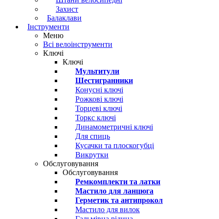
Захист
Балаклави
Інструменти
Меню
Всі велоінструменти
Ключі
Ключі
Мультитули
Шестигранники
Конусні ключі
Рожкові ключі
Торцеві ключі
Торкс ключі
Динамометричні ключі
Для спиць
Кусачки та плоскогубці
Викрутки
Обслуговування
Обслуговування
Ремкомплекти та латки
Мастило для ланцюга
Герметик та антипрокол
Мастило для вилок
Гальмівна рідина