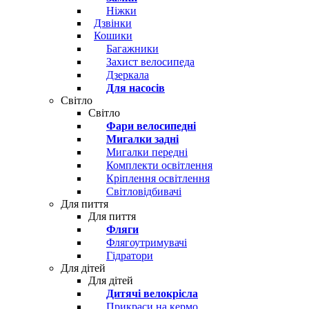
Ніжки
Дзвінки
Кошики
Багажники
Захист велосипеда
Дзеркала
Для насосів
Світло
Світло
Фари велосипедні
Мигалки задні
Мигалки передні
Комплекти освітлення
Кріплення освітлення
Світловідбивачі
Для пиття
Для пиття
Фляги
Флягоутримувачі
Гідратори
Для дітей
Для дітей
Дитячі велокрісла
Прикраси на кермо