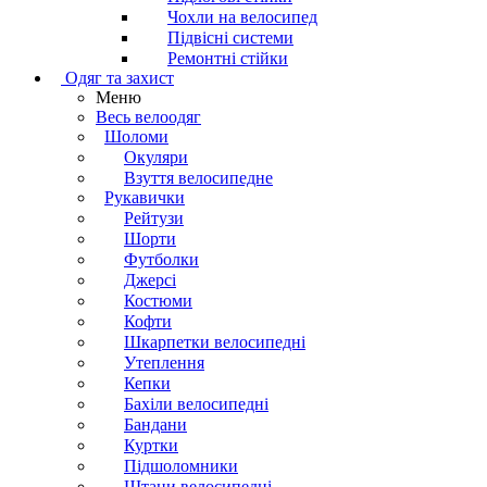
Чохли на велосипед
Підвісні системи
Ремонтні стійки
Одяг та захист
Меню
Весь велоодяг
Шоломи
Окуляри
Взуття велосипедне
Рукавички
Рейтузи
Шорти
Футболки
Джерсі
Костюми
Кофти
Шкарпетки велосипедні
Утеплення
Кепки
Бахіли велосипедні
Бандани
Куртки
Підшоломники
Штани велосипедні