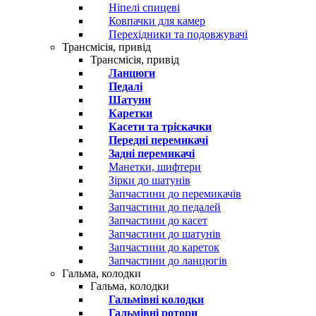
Ніпелі спицеві
Ковпачки для камер
Перехідники та подовжувачі
Трансмісія, привід
Трансмісія, привід
Ланцюги
Педалі
Шатуни
Каретки
Касети та тріскачки
Передні перемикачі
Задні перемикачі
Манетки, шифтери
Зірки до шатунів
Запчастини до перемикачів
Запчастини до педалей
Запчастини до касет
Запчастини до шатунів
Запчастини до кареток
Запчастини до ланцюгів
Гальма, колодки
Гальма, колодки
Гальмівні колодки
Гальмівні ротори