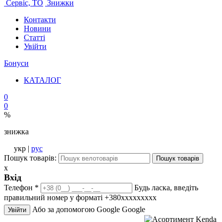
Сервіс, ТО
Знижки
Контакти
Новини
Статті
Увійти
Бонуси
КАТАЛОГ
0
0
%
знижка
укр |
рус
Пошук товарів:
Пошук товарів
x
Вхід
Телефон
*
Будь ласка, введіть
правильний номер у форматі +380ххххххххх
Або за допомогою Google
Google
Увійти