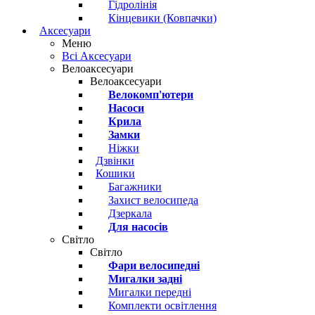
Гідролінія
Кінцевики (Ковпачки)
Аксесуари
Меню
Всі Аксесуари
Велоаксесуари
Велоаксесуари
Велокомп'ютери
Насоси
Крила
Замки
Ніжки
Дзвінки
Кошики
Багажники
Захист велосипеда
Дзеркала
Для насосів
Світло
Світло
Фари велосипедні
Мигалки задні
Мигалки передні
Комплекти освітлення