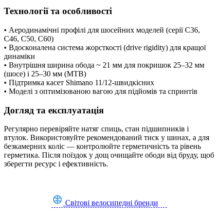
Технології та особливості
• Аеродинамічні профілі для шосейних моделей (серії C36,
C46, C50, C60)
• Вдосконалена система жорсткості (drive rigidity) для кращої
динаміки
• Внутрішня ширина обода ~ 21 мм для покришок 25–32 мм
(шосе) і 25–30 мм (MTB)
• Підтримка касет Shimano 11/12-швидкісних
• Моделі з оптимізованою вагою для підйомів та спринтів
Догляд та експлуатація
Регулярно перевіряйте натяг спиць, стан підшипників і
втулок. Використовуйте рекомендований тиск у шинах, а для
безкамерних коліс — контролюйте герметичність та рівень
герметика. Після поїздок у дощ очищайте ободи від бруду, щоб
зберегти ресурс і ефективність.
Світові велосипедні бренди