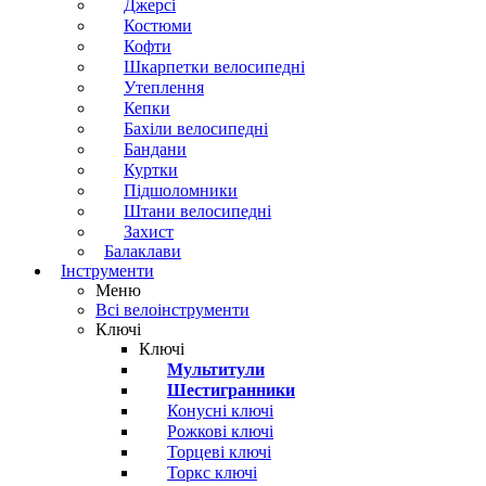
Джерсі
Костюми
Кофти
Шкарпетки велосипедні
Утеплення
Кепки
Бахіли велосипедні
Бандани
Куртки
Підшоломники
Штани велосипедні
Захист
Балаклави
Інструменти
Меню
Всі велоінструменти
Ключі
Ключі
Мультитули
Шестигранники
Конусні ключі
Рожкові ключі
Торцеві ключі
Торкс ключі