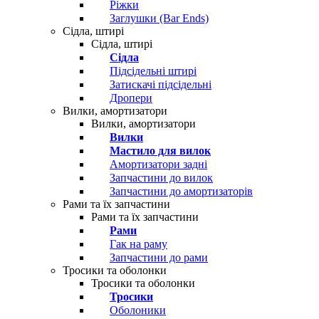
Ріжки
Заглушки (Bar Ends)
Сідла, штирі
Сідла, штирі
Сідла
Підсідельні штирі
Затискачі підсідельні
Дропери
Вилки, амортизатори
Вилки, амортизатори
Вилки
Мастило для вилок
Амортизатори задні
Запчастини до вилок
Запчастини до амортизаторів
Рами та їх запчастини
Рами та їх запчастини
Рами
Гак на раму
Запчастини до рами
Тросики та оболонки
Тросики та оболонки
Тросики
Оболоники