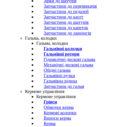
Зірки до шатунів
Запчастини до перемикачів
Запчастини до педалей
Запчастини до касет
Запчастини до шатунів
Запчастини до кареток
Запчастини до ланцюгів
Гальма, колодки
Гальма, колодки
Гальмівні колодки
Гальмівні ротори
Гідравлічні дискові гальма
Механічні дискові гальма
Обідні гальма
Гальмівні ручки
Гальмівна рідина
Запчастини до гальм
Кермове управління
Кермове управління
Гріпси
Обмотки керма
Кермові колонки
Виноси керма
Керма