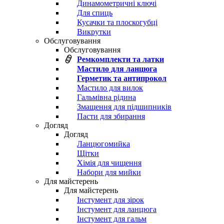
Динамометричні ключі
Для спиць
Кусачки та плоскогубці
Викрутки
Обслуговування
Обслуговування
Ремкомплекти та латки
Мастило для ланцюга
Герметик та антипрокол
Мастило для вилок
Гальмівна рідина
Змащення для підшипників
Пасти для збирання
Догляд
Догляд
Ланцюгомийка
Щітки
Хімія для чищення
Набори для мийки
Для майстерень
Для майстерень
Інстумент для зірок
Інстумент для ланцюга
Інстумент для гальм