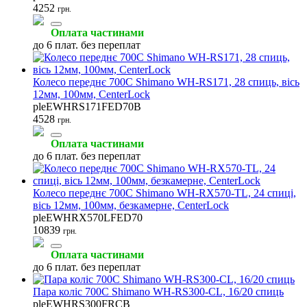
4252
грн.
Оплата частинами
до 6 плат. без переплат
Педалі велосипедні
Ланцюги велосипедні
Шорти велосипедні
(33)
(31)
(31)
Колесо переднє 700C Shimano WH-RS171, 28 спиць, вісь
12мм, 100мм, CenterLock
pleEWHRS171FED70B
4528
грн.
Велосипедні окуляри
Запчастини до касет
Гальмівні ручки
Оплата частинами
(26)
(25)
(21)
до 6 плат. без переплат
Колесо переднє 700C Shimano WH-RX570-TL, 24 спиці,
вісь 12мм, 100мм, безкамерне, CenterLock
pleEWHRX570LFED70
Обідні гальма
Запчастини до перемикачів
Велосипедні рукавички
10839
грн.
(18)
(15)
(14)
Оплата частинами
до 6 плат. без переплат
Пара коліс 700C Shimano WH-RS300-CL, 16/20 спиць
pleEWHRS300FRCB