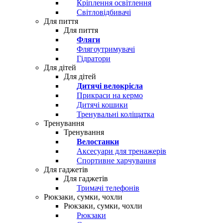
Кріплення освітлення
Світловідбивачі
Для пиття
Для пиття
Фляги
Флягоутримувачі
Гідратори
Для дітей
Для дітей
Дитячі велокрісла
Прикраси на кермо
Дитячі кошики
Тренувальні коліщатка
Тренування
Тренування
Велостанки
Аксесуари для тренажерів
Спортивне харчування
Для гаджетів
Для гаджетів
Тримачі телефонів
Рюкзаки, сумки, чохли
Рюкзаки, сумки, чохли
Рюкзаки