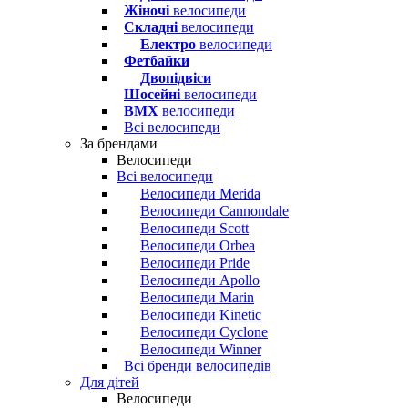
Жіночі
велосипеди
Складні
велосипеди
Електро
велосипеди
Фетбайки
Двопідвіси
Шосейні
велосипеди
BMX
велосипеди
Всі велосипеди
За брендами
Велосипеди
Всі велосипеди
Велосипеди Merida
Велосипеди Cannondale
Велосипеди Scott
Велосипеди Orbea
Велосипеди Pride
Велосипеди Apollo
Велосипеди Marin
Велосипеди Kinetic
Велосипеди Cyclone
Велосипеди Winner
Всі бренди велосипедів
Для дітей
Велосипеди