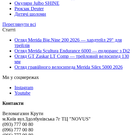
Окуляри Julbo SHINE
Рюкзак Deuter
Дитячі шоломи
Переглянути всі
Статті
Огляд Merida Big.Nine 200 2026 — хардтейл 29" для
трейлів
Огляд Merida Scultura Endurance 6000 — ендюранс з Di2
Огляд GT Zaskar LT Comp — трейловий велосипед 130
мм
Огляд гравійного велосипеда Merida Silex 5000 2026
Ми у соцмережах
Instagram
Youtube
Контакти
Веломагазин Крути
м.Київ вул.Здолбунівська 7г ТЦ "NOVUS"
(093) 777 00 80
(096) 777 00 80