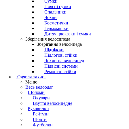
Сумки
Поясні сумки
Спальники
Чохли
Косметички
Гермомішки
Дитячі рюкзаки і сумки
Зберігання велосипеда
Зберігання велосипеда
Підніжки
Підлогові стійки
Чохли на велосипед
Підвісні системи
Ремонтні стійки
Одяг та захист
Меню
Весь велоодяг
Шоломи
Окуляри
Взуття велосипедне
Рукавички
Рейтузи
Шорти
Футболки