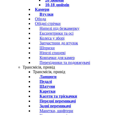
20 дюймів
10-18 дюймів
Камери
Втулки
Обода
Обідні стрічки
Нипелі під безкамерку
Ексцентрики та осі
Колеса у зборі
Запчастини до втулок
Шприхи
Ніпелі спицеві
Ковпачки для камер
Перехідники та подовжувачі
Трансмісія, привід
Трансмісія, привід
Ланцюги
Педалі
Шатуни
Каретки
Касети та тріскачки
Передні перемикачі
Задні перемикачі
Манетки, шифтери