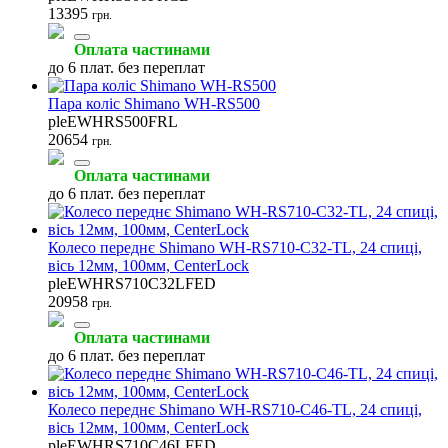
13395
грн.
Ексцентрики та вісі
Кінцевики
Колеса велосипедні
(9)
(9)
(12)
Оплата частинами
до 6 плат. без переплат
Пара коліс Shimano WH-RS500
pleEWHRS500FRL
20654
грн.
Запчастини до шатунів
Інструмент для гальм
Інструмент для каретки
(8)
(8)
(7)
Оплата частинами
до 6 плат. без переплат
Колесо переднє Shimano WH-RS710-C32-TL, 24 спиці,
вісь 12мм, 100мм, CenterLock
pleEWHRS710C32LFED
Інструмент для шатунів
Змащення для підшипників
Тросики
20958
грн.
(7)
(6)
(5)
Оплата частинами
до 6 плат. без переплат
Колесо переднє Shimano WH-RS710-C46-TL, 24 спиці,
Замки та піни ланцюгів
Запчастини до педалей
Конусні ключі
вісь 12мм, 100мм, CenterLock
(4)
(4)
(4)
pleEWHRS710C46LFED