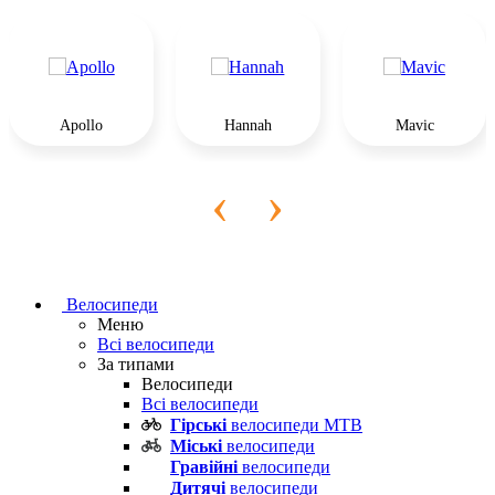
Apollo
Hannah
Mavic
‹
›
Велосипеди
Меню
Всі велосипеди
За типами
Велосипеди
Всі велосипеди
Гірські
велосипеди MTB
Міські
велосипеди
Гравійні
велосипеди
Дитячі
велосипеди