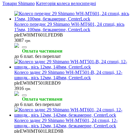
Товари Shimano
Категорія колеса велосипедні
Колесо переднє 29 Shimano WH-MT601, 24 спиці, вісь
15мм, 100мм, безкамерне, CenterLock
Втулки велосипедні
Запчастини до втулок
Гідравлічні дискові гальма
pleEWHMT601LFED9B
(56)
(54)
(47)
3087
грн.
Оплата частинами
до 6 плат. без переплат
Колесо заднє 29 Shimano WH-MT501-B, 24 спиці, 12-
Запчастини до гальм
Велосипедні куртки
Велосипедні рейтузи
швидк., вісь 12мм, 148мм, CenterLock
(47)
(36)
(34)
pleEWHMT501REBD9
3916
грн.
Оплата частинами
до 6 плат. без переплат
Гальмівні колодки
Ротори (гальмівні диски)
Каретки велосипедні
(34)
(34)
(33)
Колесо заднє 29 Shimano WH-MT601, 24 спиці, 12-
швидк., вісь 12мм, 142мм, безкамерне, CenterLock
pleEWHMT601LRED9B