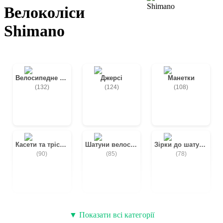
Велоколіси
Shimano
Велосипедне взуття
Джерсі
Манетки
(132)
(124)
(108)
Касети та тріскачки
Шатуни велосипедні
Зірки до шатунів
(90)
(85)
(78)
Велосипедні бахіли
Задні перемикачі
Передні перемикачі
▼ Показати всі категорії
(69)
(66)
(62)