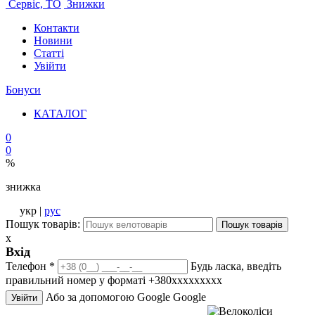
Сервіс, ТО
Знижки
Контакти
Новини
Статті
Увійти
Бонуси
КАТАЛОГ
0
0
%
знижка
укр |
рус
Пошук товарів:
Пошук товарів
x
Вхід
Телефон
*
Будь ласка, введіть
правильний номер у форматі +380ххххххххх
Або за допомогою Google
Google
Увійти