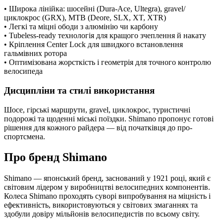
• Широка лінійка: шосейні (Dura-Ace, Ultegra), gravel/
циклокрос (GRX), MTB (Deore, SLX, XT, XTR)
• Легкі та міцні ободи з алюмінію чи карбону
• Tubeless-ready технологія для кращого зчеплення й накату
• Кріплення Center Lock для швидкого встановлення
гальмівних ротора
• Оптимізована жорсткість і геометрія для точного контролю
велосипеда
Дисципліни та стилі використання
Шосе, гірські маршрути, gravel, циклокрос, туристичні
подорожі та щоденні міські поїздки. Shimano пропонує готові
рішення для кожного райдера — від початківця до про-
спортсмена.
Про бренд Shimano
Shimano — японський бренд, заснований у 1921 році, який є
світовим лідером у виробництві велосипедних компонентів.
Колеса Shimano проходять суворі випробування на міцність і
ефективність, використовуються у світових змаганнях та
здобули довіру мільйонів велосипедистів по всьому світу.