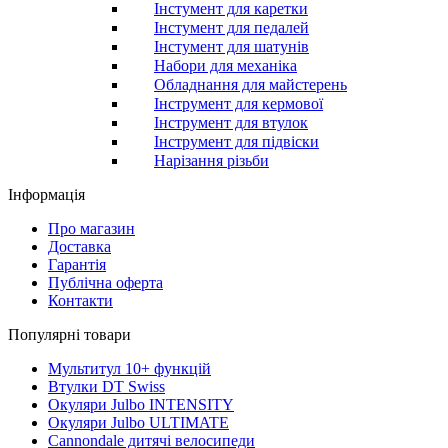
Інстумент для каретки
Інстумент для педалей
Інстумент для шатунів
Набори для механіка
Обладнання для майстерень
Інструмент для кермової
Інструмент для втулок
Інструмент для підвіски
Нарізання різьби
Інформація
Про магазин
Доставка
Гарантія
Публічна оферта
Контакти
Популярні товари
Мультитул 10+ функцій
Втулки DT Swiss
Окуляри Julbo INTENSITY
Окуляри Julbo ULTIMATE
Cannondale дитячі велосипеди