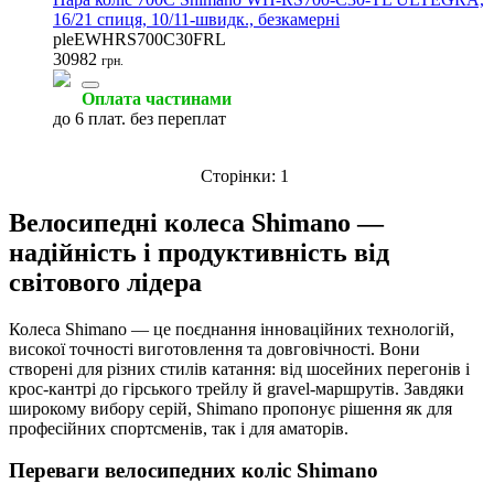
16/21 спиця, 10/11-швидк., безкамерні
pleEWHRS700C30FRL
30982
грн.
Оболонки
(1)
Оплата частинами
до 6 плат. без переплат
Сторінки:
1
Велосипедні колеса Shimano —
надійність і продуктивність від
світового лідера
Колеса Shimano — це поєднання інноваційних технологій,
високої точності виготовлення та довговічності. Вони
створені для різних стилів катання: від шосейних перегонів і
крос-кантрі до гірського трейлу й gravel-маршрутів. Завдяки
широкому вибору серій, Shimano пропонує рішення як для
професійних спортсменів, так і для аматорів.
Переваги велосипедних коліс Shimano