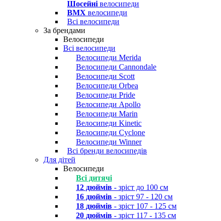
Шосейні
велосипеди
BMX
велосипеди
Всі велосипеди
За брендами
Велосипеди
Всі велосипеди
Велосипеди Merida
Велосипеди Cannondale
Велосипеди Scott
Велосипеди Orbea
Велосипеди Pride
Велосипеди Apollo
Велосипеди Marin
Велосипеди Kinetic
Велосипеди Cyclone
Велосипеди Winner
Всі бренди велосипедів
Для дітей
Велосипеди
Всі дитячі
12 дюймів
- зріст до 100 см
16 дюймів
- зріст 97 - 120 см
18 дюймів
- зріст 107 - 125 см
20 дюймів
- зріст 117 - 135 см