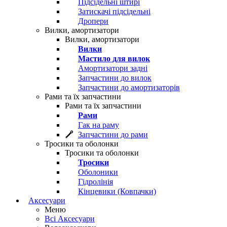
Підсідельні штирі
Затискачі підсідельні
Дропери
Вилки, амортизатори
Вилки, амортизатори
Вилки
Мастило для вилок
Амортизатори задні
Запчастини до вилок
Запчастини до амортизаторів
Рами та їх запчастини
Рами та їх запчастини
Рами
Гак на раму
Запчастини до рами
Тросики та оболонки
Тросики та оболонки
Тросики
Оболоники
Гідролінія
Кінцевики (Ковпачки)
Аксесуари
Меню
Всі Аксесуари