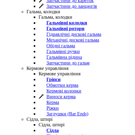
Запчастини до кареток
Запчастини до ланцюгів
Гальма, колодки
Гальма, колодки
Гальмівні колодки
Гальмівні ротори
Гідравлічні дискові гальма
Механічні дискові гальма
Обідні гальма
Гальмівні ручки
Гальмівна рідина
Запчастини до гальм
Кермове управління
Кермове управління
Гріпси
Обмотки керма
Кермові колонки
Виноси керма
Керма
Ріжки
Заглушки (Bar Ends)
Сідла, штирі
Сідла, штирі
Сідла