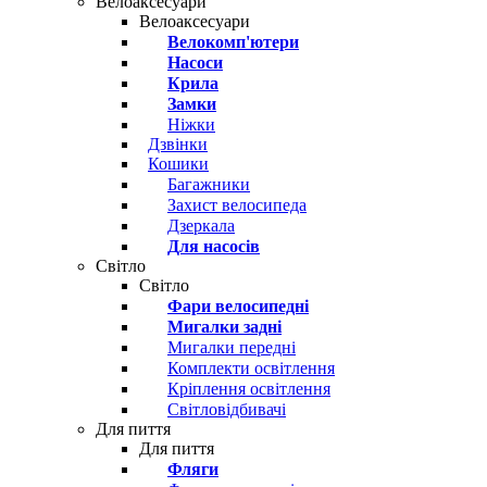
Велоаксесуари
Велоаксесуари
Велокомп'ютери
Насоси
Крила
Замки
Ніжки
Дзвінки
Кошики
Багажники
Захист велосипеда
Дзеркала
Для насосів
Світло
Світло
Фари велосипедні
Мигалки задні
Мигалки передні
Комплекти освітлення
Кріплення освітлення
Світловідбивачі
Для пиття
Для пиття
Фляги