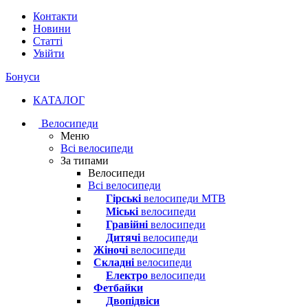
Контакти
Новини
Статті
Увійти
Бонуси
КАТАЛОГ
Велосипеди
Меню
Всі велосипеди
За типами
Велосипеди
Всі велосипеди
Гірські
велосипеди MTB
Міські
велосипеди
Гравійні
велосипеди
Дитячі
велосипеди
Жіночі
велосипеди
Складні
велосипеди
Електро
велосипеди
Фетбайки
Двопідвіси