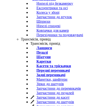
Нипелі під безкамерку
Ексцентрики та осі
Колеса у зборі
Запчастини до втулок
Шприхи
Ніпелі спицеві
Ковпачки для камер
Перехідники та подовжувачі
Трансмісія, привід
Трансмісія, привід
Ланцюги
Педалі
Шатуни
Каретки
Касети та тріскачки
Передні перемикачі
Задні перемикачі
Манетки, шифтери
Зірки до шатунів
Запчастини до перемикачів
Запчастини до педалей
Запчастини до касет
Запчастини до шатунів