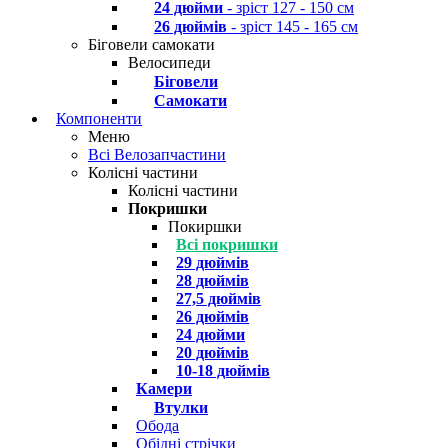
24 дюйми
- зріст 127 - 150 см
26 дюймів
- зріст 145 - 165 см
Біговели самокати
Велосипеди
Біговели
Самокати
Компоненти
Меню
Всі Велозапчастини
Колісні частини
Колісні частини
Покришки
Покиршки
Всі покришки
29 дюймів
28 дюймів
27,5 дюймів
26 дюймів
24 дюйми
20 дюймів
10-18 дюймів
Камери
Втулки
Обода
Обідні стрічки