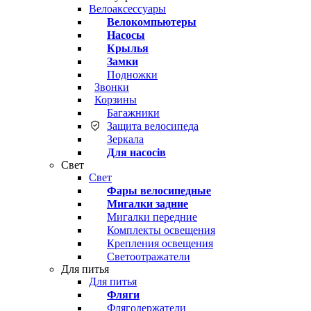
Велоаксессуары
Велокомпьютеры
Насосы
Крылья
Замки
Подножки
Звонки
Корзины
Багажники
Защита велосипеда
Зеркала
Для насосів
Свет
Свет
Фары велосипедные
Мигалки задние
Мигалки передние
Комплекты освещения
Крепления освещения
Светоотражатели
Для питья
Для питья
Фляги
Флягодержатели