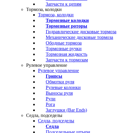
Запчасти к цепям
Тормоза, колодки
Тормоза, колодки
Тормозные колодки
Тормозные роторы
Гидравлические дисковые тормоза
Механические дисковые тормоза
Ободные тормоза
Тормозные ручки
Тормозная жидкость
Запчасти к тормозам
Рулевое управление
Рулевое управление
Грипсы
Обмотки руля
Рулевые колонки
Выносы руля
Рули
Рога
Заглушки (Bar Ends)
Седла, подседелы
Седла, подседелы
Седла
Подседельные штыри