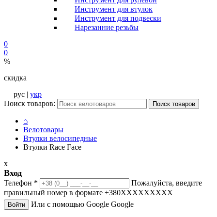
Инструмент для втулок
Инструмент для подвески
Нарезанние резьбы
0
0
%
скидка
рус |
укр
Поиск товаров:
Поиск товаров
⌂
Велотовары
Втулки велосипедные
Втулки Race Face
x
Вход
Телефон
*
Пожалуйста, введите
правильный номер в формате +380XXXXXXXXX
Или с помощью Google
Google
Войти