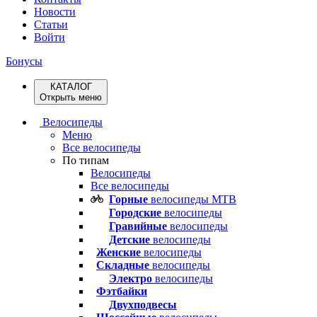
Новости
Статьи
Войти
Бонусы
КАТАЛОГ
Открыть меню
Велосипеды
Меню
Все велосипеды
По типам
Велосипеды
Все велосипеды
Горные
велосипеды MTB
Городские
велосипеды
Гравийные
велосипеды
Детские
велосипеды
Женские
велосипеды
Складные
велосипеды
Электро
велосипеды
Фэтбайки
Двухподвесы