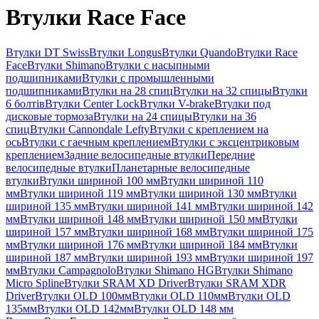
Втулки Race Face
Втулки DT Swiss
Втулки Longus
Втулки Quando
Втулки Race
Face
Втулки Shimano
Втулки с насыпными
подшипниками
Втулки с промышленными
подшипниками
Втулки на 28 спиц
Втулки на 32 спицы
Втулки
6 болтів
Втулки Center Lock
Втулки V-brake
Втулки под
дисковые тормоза
Втулки на 24 спицы
Втулки на 36
спиц
Втулки Cannondale Lefty
Втулки с креплением на
ось
Втулки с гаечным креплением
Втулки с эксцентриковым
креплением
Задние велосипедные втулки
Передние
велосипедные втулки
Планетарные велосипедные
втулки
Втулки шириной 100 мм
Втулки шириной 110
мм
Втулки шириной 119 мм
Втулки шириной 130 мм
Втулки
шириной 135 мм
Втулки шириной 141 мм
Втулки шириной 142
мм
Втулки шириной 148 мм
Втулки шириной 150 мм
Втулки
шириной 157 мм
Втулки шириной 168 мм
Втулки шириной 175
мм
Втулки шириной 176 мм
Втулки шириной 184 мм
Втулки
шириной 187 мм
Втулки шириной 193 мм
Втулки шириной 197
мм
Втулки Campagnolo
Втулки Shimano HG
Втулки Shimano
Micro Spline
Втулки SRAM XD Driver
Втулки SRAM XDR
Driver
Втулки OLD 100мм
Втулки OLD 110мм
Втулки OLD
135мм
Втулки OLD 142мм
Втулки OLD 148 мм