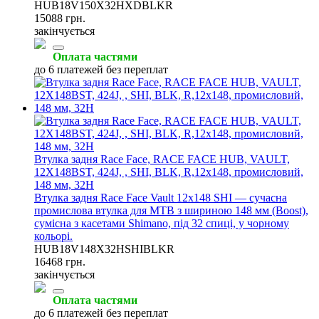
HUB18V150X32HXDBLKR
15088 грн.
закінчується
Оплата частями
до 6 платежей без переплат
Втулка задня Race Face, RACE FACE HUB, VAULT,
12X148BST, 424J, , SHI, BLK, R,12x148, промисловий,
148 мм, 32H
Втулка задня Race Face Vault 12x148 SHI — сучасна
промислова втулка для MTB з шириною 148 мм (Boost),
сумісна з касетами Shimano, під 32 спиці, у чорному
кольорі.
HUB18V148X32HSHIBLKR
16468 грн.
закінчується
Оплата частями
до 6 платежей без переплат