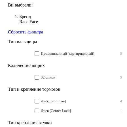
Ви выбрали:
Бренд
Race Face
Сбросить фильтра
Тип вальщицы
Промышленный [картириджный]
5
Количество шприх
32 спици
5
Тип и крепление тормозов
Диск [6 болтов]
4
Диск [Center Lock]
1
Тип крепления втулки