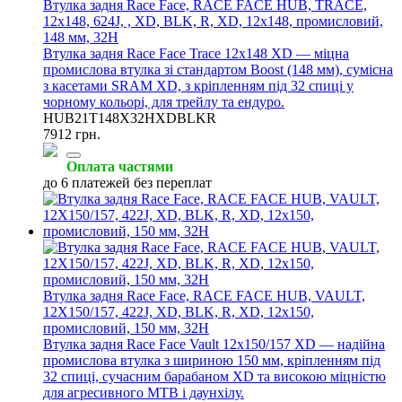
Втулка задня Race Face, RACE FACE HUB, TRACE,
12x148, 624J, , XD, BLK, R, XD, 12x148, промисловий,
148 мм, 32H
Втулка задня Race Face Trace 12x148 XD — міцна
промислова втулка зі стандартом Boost (148 мм), сумісна
з касетами SRAM XD, з кріпленням під 32 спиці у
чорному кольорі, для трейлу та ендуро.
HUB21T148X32HXDBLKR
7912 грн.
Оплата частями
до 6 платежей без переплат
Втулка задня Race Face, RACE FACE HUB, VAULT,
12X150/157, 422J, XD, BLK, R, XD, 12x150,
промисловий, 150 мм, 32H
Втулка задня Race Face Vault 12x150/157 XD — надійна
промислова втулка з шириною 150 мм, кріпленням під
32 спиці, сучасним барабаном XD та високою міцністю
для агресивного MTB і даунхілу.