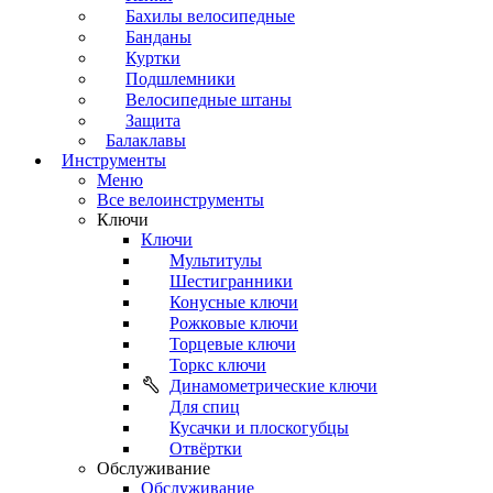
Бахилы велосипедные
Банданы
Куртки
Подшлемники
Велосипедные штаны
Защита
Балаклавы
Инструменты
Меню
Все велоинструменты
Ключи
Ключи
Мультитулы
Шестигранники
Конусные ключи
Рожковые ключи
Торцевые ключи
Торкс ключи
Динамометрические ключи
Для спиц
Кусачки и плоскогубцы
Отвёртки
Обслуживание
Обслуживание