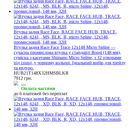
Втулка задня Race Face, RACE FACE HUB, TRACE,
12x148, 624J, , MS, BLK, R, micro Spline, 12x148,
промисловий, 148 мм, 32H
Втулка задня Race Face Trace 12x148 Micro Spline —
сучасна промислова втулка у стандарті Boost (148 мм),
сумісна з касетами Shimano Micro Spline, з 32 отворами
під спиці, у чорному кольорі. Ідеальний вибір для трейлу
та ендуро.
HUB21T148X32HMSBLKR
7912 грн.
Оплата частями
до 6 платежей без переплат