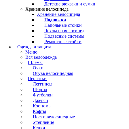
Детские рюкзаки и сумки
Хранение велосипеда
Хранение велосипеда
Подножки
Напольные стойки
Чехлы на велосипед
Подвесные системы
Ремонтные стойки
Одежда и защита
Меню
Вся велоодежда
Шлемы
Очки
Обувь велосипедная
Перчатки
Леггинсы
Шорты
Футболки
Джерси
Костюмы
Кофты
Носки велосипедные
Утепление
Кепки