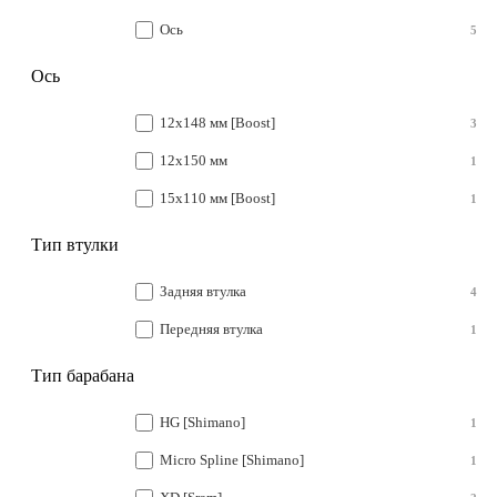
Ось
5
Ось
12x148 мм [Boost]
3
12x150 мм
1
15x110 мм [Boost]
1
Тип втулки
Задняя втулка
4
Передняя втулка
1
Тип барабана
HG [Shimano]
1
Micro Spline [Shimano]
1