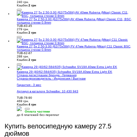
240 грн.
Кэшбек
2 грн
Камера 27,5x 2.50-3.00 (62/75х584) AV 40мм Rubena (Mitas) Classic C11, BSC,
толщина стенки 0.9mm
TUB-83-45
279 грн.
Кэшбек
2 грн
Камера 27,5x 2.50-3.00 (62/75x584) FV 47мм Rubena (Mitas) C11 Classic BSC,
толщина стенки 0.9mm
TUB-62-87
288 грн.
Кэшбек
2 грн
Камера 29 (40/62-584/635) Schwalbe SV19A 40мм Extra Light EK
Страна регистрации бренда - Германия
Страна-производитель - Индонезия / Вьетнам
Гарантия - 3 мес
Артикул в каталоге Schwalbe: 10 430 943
TUB-78-90
469 грн.
Кэшбек
4 грн
Оплата частями
до 6 платежей без переплат
Купить велосипедную камеру 27.5
дюймов