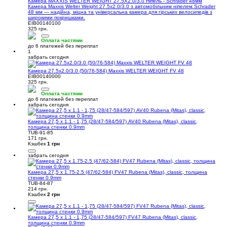
Камера MAXXIS WELTER WEIGHT 27.5X2.0/3.0 Ніпель - Schrader 48мм
Камера Maxxis Welter Weight 27.5x2.0/3.0 з автомобільним ніпелем Schrader
48 мм — надійна, міцна та універсальна камера для гірських велосипедів з
широкими покришками.
EIB00140100
325 грн.
Оплата частями
до 6 платежей без переплат
1
забрать сегодня
Камера 27.5x2.0/3.0 (50/76-584) Maxxis WELTER WEIGHT FV 48
EIB00140000
325 грн.
Оплата частями
до 6 платежей без переплат
забрать сегодня
Камера 27,5 х 1.1 - 1,75 (28/47-584/597) AV40 Rubena (Mitas), classic,
толщина стенки 0.9mm
TUB-91-85
171 грн.
Кэшбек
1 грн
забрать сегодня
Камера 27,5 x 1.75-2.5 (47/62-584) FV47 Rubena (Mitas), classic, толщина
стенки 0.9mm
TUB-84-87
214 грн.
Кэшбек
2 грн
Камера 27,5 х 1.1 - 1,75 (28/47-584/597) FV47 Rubena (Mitas), classic,
толщина стенки 0.9mm