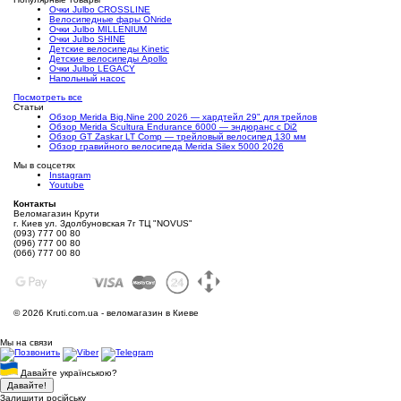
Очки Julbo CROSSLINE
Велосипедные фары ONride
Очки Julbo MILLENIUM
Очки Julbo SHINE
Детские велосипеды Kinetic
Детские велосипеды Apollo
Очки Julbo LEGACY
Напольный насос
Посмотреть все
Статьи
Обзор Merida Big.Nine 200 2026 — хардтейл 29" для трейлов
Обзор Merida Scultura Endurance 6000 — эндюранс с Di2
Обзор GT Zaskar LT Comp — трейловый велосипед 130 мм
Обзор гравийного велосипеда Merida Silex 5000 2026
Мы в соцсетях
Instagram
Youtube
Контакты
Веломагазин Крути
г. Киев ул. Здолбуновская 7г ТЦ "NOVUS"
(093) 777 00 80
(096) 777 00 80
(066) 777 00 80
©
2026 Kruti.com.ua - веломагазин в Киеве
Мы на связи
Давайте українською?
Давайте!
Залишити російську