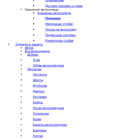
Гермомешки
Детские рюкзаки и сумки
Хранение велосипеда
Хранение велосипеда
Подножки
Напольные стойки
Чехлы на велосипед
Подвесные системы
Ремонтные стойки
Одежда и защита
Меню
Вся велоодежда
Шлемы
Очки
Обувь велосипедная
Перчатки
Леггинсы
Шорты
Футболки
Джерси
Костюмы
Кофты
Носки велосипедные
Утепление
Кепки
Бахилы велосипедные
Банданы
Куртки