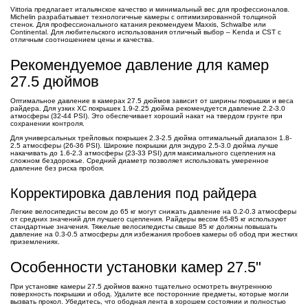
Vittoria предлагает итальянское качество и минимальный вес для профессионалов.
Michelin разрабатывает технологичные камеры с оптимизированной толщиной
стенок. Для профессионального катания рекомендуем Maxxis, Schwalbe или
Continental. Для любительского использования отличный выбор – Kenda и CST с
отличным соотношением цены и качества.
Рекомендуемое давление для камер
27.5 дюймов
Оптимальное давление в камерах 27.5 дюймов зависит от ширины покрышки и веса
райдера. Для узких XC покрышек 1.9-2.25 дюйма рекомендуется давление 2.2-3.0
атмосферы (32-44 PSI). Это обеспечивает хороший накат на твердом грунте при
сохранении контроля.
Для универсальных трейловых покрышек 2.3-2.5 дюйма оптимальный диапазон 1.8-
2.5 атмосферы (26-36 PSI). Широкие покрышки для эндуро 2.5-3.0 дюйма лучше
накачивать до 1.6-2.3 атмосферы (23-33 PSI) для максимального сцепления на
сложном бездорожье. Средний диаметр позволяет использовать умеренное
давление без риска пробоя.
Корректировка давления под райдера
Легкие велосипедисты весом до 65 кг могут снижать давление на 0.2-0.3 атмосферы
от средних значений для лучшего сцепления. Райдеры весом 65-85 кг используют
стандартные значения. Тяжелые велосипедисты свыше 85 кг должны повышать
давление на 0.3-0.5 атмосферы для избежания пробоев камеры об обод при жестких
приземлениях.
Особенности установки камер 27.5"
При установке камеры 27.5 дюймов важно тщательно осмотреть внутреннюю
поверхность покрышки и обод. Удалите все посторонние предметы, которые могли
вызвать прокол. Убедитесь, что ободная лента в хорошем состоянии и полностью