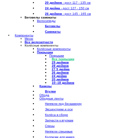
20 дюймов
- рост 117 - 135 см
24 дюйма
- рост 127 - 150 см
26 дюймов
- рост 145 - 165 см
Беговелы самокаты
Велосипеды
Беговелы
Самокаты
Компоненты
Меню
Все велозапчасти
Колёсные компоненты
Колёсные компоненты
Покрышки
Покрышки
Все покрышки
29 дюймов
28 дюймов
27,5 дюйма
26 дюймов
24 дюйма
20 дюймов
10–18 дюймов
Камеры
Втулки
Обода
Ободные ленты
Ниппели под бескамерку
Эксцентрики и оси
Колёса в сборе
Запчасти к втулкам
Спицы
Ниппели спицевые
Колпачки для камер