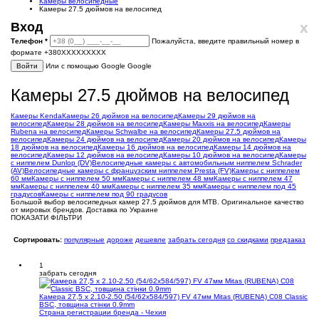
Камеры велосипедные
Камеры 27.5 дюймов на велосипед
x
Вход
Телефон
*
Пожалуйста, введите правильный номер в
формате +380XXXXXXXXX
Войти
Или с помощью Google
Google
Камеры 27.5 дюймов на велосипед
Камеры Kenda
Камеры 26 дюймов на велосипед
Камеры 29 дюймов на
велосипед
Камеры 28 дюймов на велосипед
Камеры Maxxis на велосипед
Камеры
Rubena на велосипед
Камеры Schwalbe на велосипед
Камеры 27.5 дюймов на
велосипед
Камеры 24 дюймов на велосипед
Камеры 20 дюймов на велосипед
Камеры
18 дюймов на велосипед
Камеры 16 дюймов на велосипед
Камеры 14 дюймов на
велосипед
Камеры 12 дюймов на велосипед
Камеры 10 дюймов на велосипед
Камеры
с ниппелем Dunlop (DV)
Велосипедные камеры с автомобильным ниппелем Schrader
(AV)
Велосипедные камеры с французским ниппелем Presta (FV)
Камеры с ниппелем
60 мм
Камеры с ниппелем 50 мм
Камеры с ниппелем 48 мм
Камеры с ниппелем 47
мм
Камеры с ниппелем 40 мм
Камеры с ниппелем 35 мм
Камеры с ниппелем под 45
градусов
Камеры с ниппелем под 90 градусов
Большой выбор велосипедных камер 27.5 дюймов для MTB. Оригинальное качество
от мировых брендов. Доставка по Украине
ПОКАЗАТИ ФІЛЬТРИ
Сортировать:
популярные
дороже
дешевле
забрать сегодня
со скидками
предзаказ
1
забрать сегодня
Камера 27,5 x 2.10-2.50 (54/62x584/597) FV 47мм Mitas (RUBENA) C08 Classic
BSC, товщина стінки 0.9mm
Страна регистрации бренда - Чехия