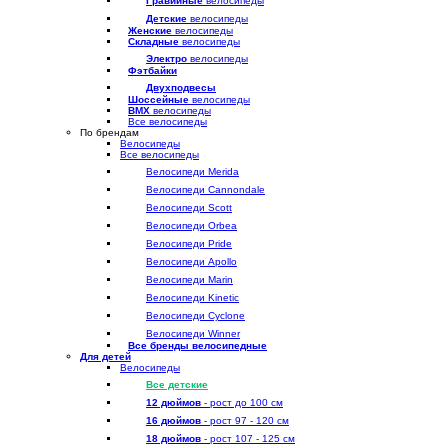
Гравийные
велосипеды
Детские
велосипеды
Женские
велосипеды
Складные
велосипеды
Электро
велосипеды
Фэтбайки
Двухподвесы
Шоссейные
велосипеды
BMX
велосипеды
Все велосипеды
По брендам
Велосипеды
Все велосипеды
Велосипеди Merida
Велосипеди Cannondale
Велосипеди Scott
Велосипеди Orbea
Велосипеди Pride
Велосипеди Apollo
Велосипеди Marin
Велосипеди Kinetic
Велосипеди Cyclone
Велосипеди Winner
Все бренды велосипедные
Для детей
Велосипеды
Все детские
12 дюймов
- рост до 100 см
16 дюймов
- рост 97 - 120 см
18 дюймов
- рост 107 - 125 см