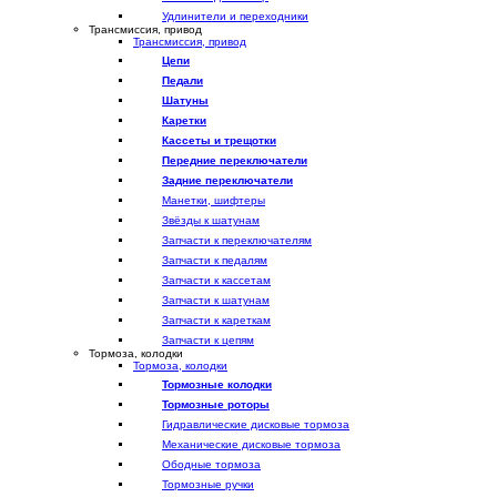
Удлинители и переходники
Трансмиссия, привод
Трансмиссия, привод
Цепи
Педали
Шатуны
Каретки
Кассеты и трещотки
Передние переключатели
Задние переключатели
Манетки, шифтеры
Звёзды к шатунам
Запчасти к переключателям
Запчасти к педалям
Запчасти к кассетам
Запчасти к шатунам
Запчасти к кареткам
Запчасти к цепям
Тормоза, колодки
Тормоза, колодки
Тормозные колодки
Тормозные роторы
Гидравлические дисковые тормоза
Механические дисковые тормоза
Ободные тормоза
Тормозные ручки