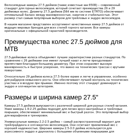
Велосипедные камеры 27.5 дюймов (также известные как 650B) – современный
стандарт для горных велосипедов, который сочетает преимущества 26 и 29
дюймовых колес. Диаметр 27.5 дюймов (584 мм по системе ETRTO) обеспечивает
оптимальный баланс между маневренностью, накатом и стабильностью. Этот
размер стал самым популярным выбором для трейловых и эндуро велосипедов.
В нашем магазине представлен ассортимент качественных камер 27.5 дюймов от
ведущих мировых брендов для всех стилей горного катания. Все камеры
оригинальные с официальной гарантией производителя.
Преимущества колес 27.5 дюймов для
MTB
27.5-дюймовые колеса объединяют лучшие характеристики разных стандартов. По
сравнению с 26 дюймами они имеют лучший накат и легче преодолевают
препятствия благодаря большему диаметру. При этом сохраняют высокую
маневренность и быстрое ускорение, что важно на технических трассах с крутыми
поворотами.
Относительно 29 дюймов колеса 27.5 более юркие и легче в управлении, особенно
для райдеров невысокого роста. Они обеспечивают лучший контроль на технических
участках и в воздухе при прыжках. Именно поэтому этот стандарт доминирует в
эндуро и олл-маунтин категориях.
Размеры и ширина камер 27.5"
Камеры 27.5 дюймов выпускаются с различной шириной для разных стилей катания.
Узкие камеры 1.9-2.25 дюйма подходят для легких кросс-кантрийных и трейловых
покрышек, обеспечивают минимальный вес и быстрый разгон. Это популярный выбор
для марафонов и тренировок.
Универсальные камеры 2.2-2.5 дюйма – самый распространенный вариант для
трейлрайдинга и олл-маунтин велосипедов. Они сочетают приемлемый вес с
хорошей надежностью. Широкие камеры 2.5-3.0 дюйма используются для
агрессивного эндуро и даунхилла с большими объемными покрышками для