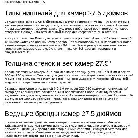
максимального сцепления.
Типы ниппелей для камер 27.5 дюймов
Большинство камер 27.5 дюймов выпускаются с ниппелем Presta (FV) диаметром 6
мм, который является стандартом для современных горных велосипедов. Ниппель
Presta выдерживает высокое давление, имеет небольшой вес и требует меньшее
отверстие в ободе. Это оптимальный выбор для спортивного MTB катания.
Камеры с ниппелем Presta доступны со штоками различной длины. Стандартные 40-
48 мм подходят для большинства ободов. Для высокопрофильных карбоновых колес
нужны камеры с удлиненным штоком 60-80 мм. Некоторые производители также
предлагают камеры с автомобильным ниппелем Schrader для городских и
бюджетных MTB.
Толщина стенок и вес камер 27.5"
Легкие спортивные камеры 27.5 дюймов имеют толщину стенок 0.7-0.9 мм и вес от
160 до 220 граммов. Они подходят для кросс-кантри и марафонов, где важен каждый
грамм. Такие камеры требуют качественных покрышек с антипрокольной защитой и
аккуратного обращения на сложных трассах.
Стандартные камеры толщиной 0.9-1.0 мм весят 220-280 граммов – оптимальный
выбор для большинства райдеров. Они обеспечивают баланс между весом и
надежностью для повседневного катания. Усиленные камеры с толщиной стенок 1.0-
1.2 мм весят 280-350 граммов и предназначены для агрессивного эндуро и
даунхилла с высоким риском проколов.
Ведущие бренды камер 27.5 дюймов
В нашем магазине представлены камеры топовых производителей. Maxxis –
тайваньский лидер, чьи камеры используют чемпионы мира по эндуро и даунхиллу.
Schwalbe – немецкий бренд с инновационными сериями Extralight и Aerothan для
минимального веса. Continental – легендарный немецкий производитель с
надежными камерами Race King и Mountain King.