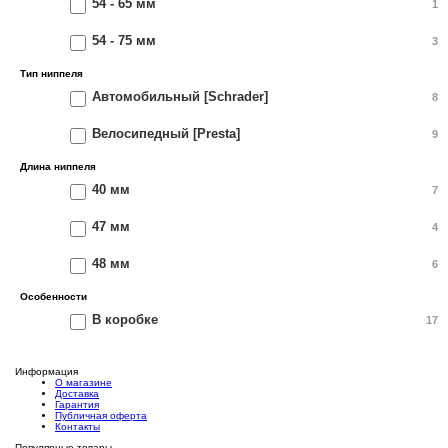
54 - 65 мм
1
54 - 75 мм
3
Тип ниппеля
Автомобильный [Schrader]
8
Велосипедный [Presta]
9
Длина ниппеля
40 мм
7
47 мм
4
48 мм
6
Особенности
В коробке
17
Информация
О магазине
Доставка
Гарантия
Публичная оферта
Контакты
Популярные товары