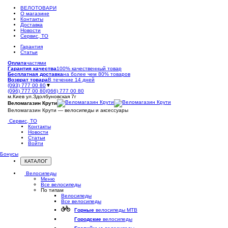
ВЕЛОТОВАРИ
О магазине
Контакты
Доставка
Новости
Сервис, ТО
Гарантия
Статьи
Оплата
частями
Гарантия качества
100% качественный товар
Бесплатная доставка
на более чем 80% товаров
Возврат товара
В течение 14 дней
(093) 777 00 80
▼
(096) 777 00 80
(066) 777 00 80
м.Киев ул.Здолбуновская 7г
Веломагазин Крути
Веломагазин Крути — велосипеды и аксессуары
Сервис, ТО
Контакты
Новости
Статьи
Войти
Бонусы
КАТАЛОГ
Открыть
меню
Велосипеды
Меню
Все велосипеды
По типам
Велосипеды
Все велосипеды
Горные
велосипеды MTB
Городские
велосипеды