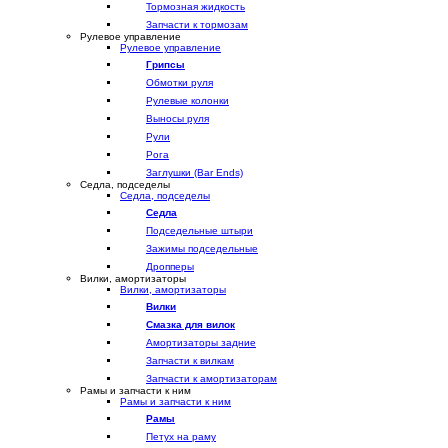
Тормозная жидкость
Запчасти к тормозам
Рулевое управление
Рулевое управление
Грипсы
Обмотки руля
Рулевые колонки
Выносы руля
Рули
Рога
Заглушки (Bar Ends)
Седла, подседелы
Седла, подседелы
Седла
Подседельные штыри
Зажимы подседельные
Дропперы
Вилки, амортизаторы
Вилки, амортизаторы
Вилки
Смазка для вилок
Амортизаторы задние
Запчасти к вилкам
Запчасти к амортизаторам
Рамы и запчасти к ним
Рамы и запчасти к ним
Рамы
Петух на раму