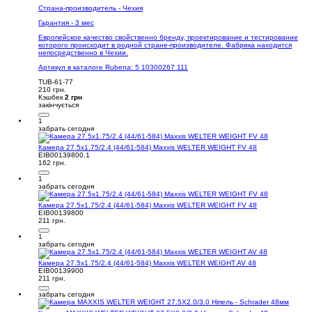
Страна-производитель - Чехия
Гарантия - 3 мес
Европейское качество свойственно бренду, проектирование и тестирование
которого происходит в родной стране-производителе. Фабрика находится
непосредственно в Чехии.
Артикул в каталоге Rubena: 5 10300267 111
TUB-61-77
210 грн.
Кэшбек
2 грн
закінчується
1
забрать сегодня
Камера 27.5x1.75/2.4 (44/61-584) Maxxis WELTER WEIGHT FV 48
EIB00139800.1
162 грн.
1
забрать сегодня
Камера 27.5x1.75/2.4 (44/61-584) Maxxis WELTER WEIGHT FV 48
EIB00139800
211 грн.
1
забрать сегодня
Камера 27.5x1.75/2.4 (44/61-584) Maxxis WELTER WEIGHT AV 48
EIB00139900
211 грн.
забрать сегодня