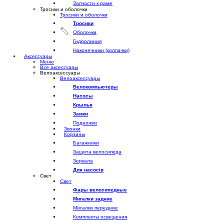
Запчасти к раме
Тросики и оболочки
Тросики и оболочки
Тросики
Оболочки
Гидролиния
Наконечники (колпачки)
Аксессуары
Меню
Все аксессуары
Велоаксессуары
Велоаксессуары
Велокомпьютеры
Насосы
Крылья
Замки
Подножки
Звонки
Корзины
Багажники
Защита велосипеда
Зеркала
Для насосів
Свет
Свет
Фары велосипедные
Мигалки задние
Мигалки передние
Комплекты освещения