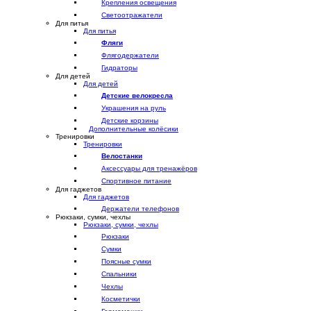
Крепления освещения
Светоотражатели
Для питья
Для питья
Фляги
Флягодержатели
Гидраторы
Для детей
Для детей
Детские велокресла
Украшения на руль
Детские корзины
Дополнительные колёсики
Тренировки
Тренировки
Велостанки
Аксессуары для тренажёров
Спортивное питание
Для гаджетов
Для гаджетов
Держатели телефонов
Рюкзаки, сумки, чехлы
Рюкзаки, сумки, чехлы
Рюкзаки
Сумки
Поясные сумки
Спальники
Чехлы
Косметички