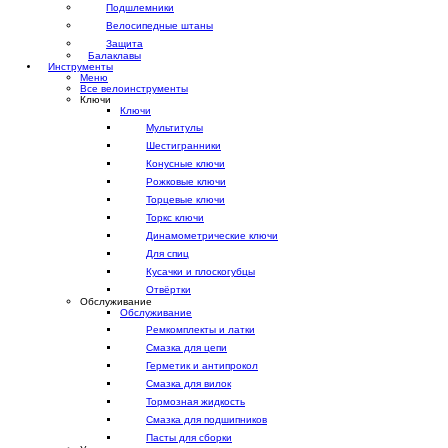
Подшлемники
Велосипедные штаны
Защита
Балаклавы
Инструменты
Меню
Все велоинструменты
Ключи
Ключи
Мультитулы
Шестигранники
Конусные ключи
Рожковые ключи
Торцевые ключи
Торкс ключи
Динамометрические ключи
Для спиц
Кусачки и плоскогубцы
Отвёртки
Обслуживание
Обслуживание
Ремкомплекты и латки
Смазка для цепи
Герметик и антипрокол
Смазка для вилок
Тормозная жидкость
Смазка для подшипников
Пасты для сборки