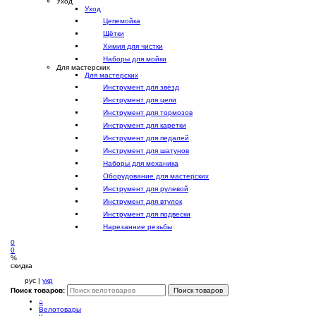
Уход
Уход
Цепемойка
Щётки
Химия для чистки
Наборы для мойки
Для мастерских
Для мастерских
Инструмент для звёзд
Инструмент для цепи
Инструмент для тормозов
Инструмент для каретки
Инструмент для педалей
Инструмент для шатунов
Наборы для механика
Оборудование для мастерских
Инструмент для рулевой
Инструмент для втулок
Инструмент для подвески
Нарезанние резьбы
0
0
%
скидка
рус |
укр
Поиск товаров:
Поиск товаров
⌂
Велотовары