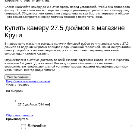
закрывает отверстия для спиц.
Слегка накачайте камеру до 0.5 атмосферы перед установкой, чтобы она приобрела
форму. Вставьте ниппель в отверстие обода и равномерно расположите камеру под
покрышкой. Убедитесь, что камера не защемлена между бортом покрышки и ободом
– это самая распространенная причина проколов после установки.
Купить камеру 27.5 дюймов в магазине
Крути
В нашем вело магазине всегда в наличии большой выбор оригинальных камер 27.5
дюймов от ведущих мировых брендов с официальной гарантией. Наши консультанты
помогут подобрать оптимальную камеру в соответствии с параметрами вашего
велосипеда и стилем катания.
Осуществляем быструю доставку по всей Украине службами Новая Почта и Укрпочта
в течение 1-2 дней. Для жителей Киева доступен самовывоз из магазина с
возможностью профессиональной установки камеры нашими квалифицированными
механиками. Всегда рады помочь!
Узнать больше
Подобрать покрышку к камере
Фильтр товаров
Ви выбрали:
Диаметр
27,5 дюймов [584 мм]
Сбросить фильтра
Производитель
Schwalbe
1