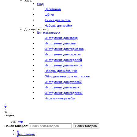
Уход
Уход
Цепемойка
Щётки
Химия для чистки
Наборы для мойки
Для мастерских
Для мастерских
Инструмент для звёзд
Инструмент для цепи
Инструмент для тормозов
Инструмент для каретки
Инструмент для педалей
Инструмент для шатунов
Наборы для механика
Оборудование для мастерских
Инструмент для рулевой
Инструмент для втулок
Инструмент для подвески
Нарезанние резьбы
0
0
%
скидка
рус |
укр
Поиск товаров:
Поиск товаров
⌂
Велотовары