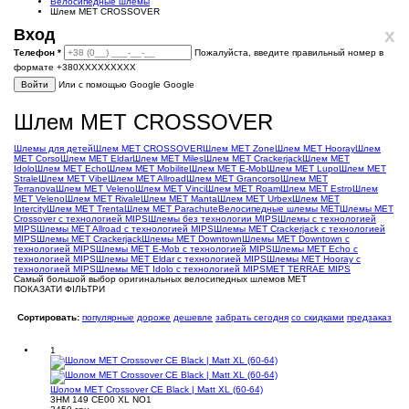
Велосипедные шлемы
Шлем MET CROSSOVER
x
Вход
Телефон
*
Пожалуйста, введите правильный номер в
формате +380XXXXXXXXX
Войти
Или с помощью Google
Google
Шлем MET CROSSOVER
Шлемы для детей
Шлем MET CROSSOVER
Шлем MET Zone
Шлем MET Hooray
Шлем
MET Corso
Шлем MET Eldar
Шлем MET Miles
Шлем MET Crackerjack
Шлем MET
Idolo
Шлем MET Echo
Шлем MET Mobilite
Шлем MET E-Mob
Шлем MET Lupo
Шлем MET
Strale
Шлем MET Vibe
Шлем MET Allroad
Шлем MET Grancorso
Шлем MET
Terranova
Шлем MET Veleno
Шлем MET Vinci
Шлем MET Roam
Шлем MET Estro
Шлем
MET Veleno
Шлем MET Rivale
Шлем MET Manta
Шлем MET Urbex
Шлем MET
Intercity
Шлем MET Trenta
Шлем MET Parachute
Велосипедные шлемы MET
Шлемы MET
Crossover с технологией MIPS
Шлемы без технологии MIPS
Шлемы с технологией
MIPS
Шлемы MET Allroad с технологией MIPS
Шлемы MET Crackerjack с технологией
MIPS
Шлемы MET Crackerjack
Шлемы MET Downtown
Шлемы MET Downtown с
технологией MIPS
Шлемы MET E-Mob с технологией MIPS
Шлемы MET Echo с
технологией MIPS
Шлемы MET Eldar с технологией MIPS
Шлемы MET Hooray с
технологией MIPS
Шлемы MET Idolo с технологией MIPS
MET TERRAE MIPS
Самый большой выбор оригинальных велосипедных шлемов MET
ПОКАЗАТИ ФІЛЬТРИ
Сортировать:
популярные
дороже
дешевле
забрать сегодня
со скидками
предзаказ
1
Шолом MET Crossover CE Black | Matt XL (60-64)
3HM 149 CE00 XL NO1