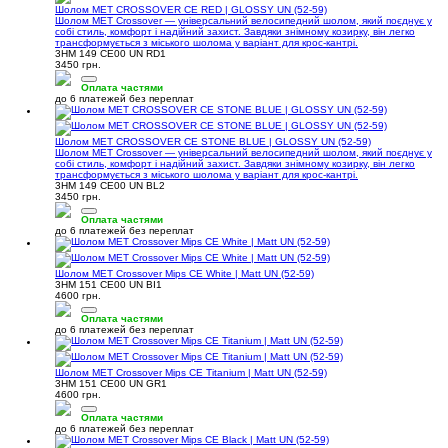
Шолом MET CROSSOVER CE RED | GLOSSY UN (52-59)
Шолом MET Crossover — універсальний велосипедний шолом, який поєднує у
собі стиль, комфорт і надійний захист. Завдяки знімному козирку, він легко
трансформується з міського шолома у варіант для крос-кантрі.
3HM 149 CE00 UN RD1
3450 грн.
Оплата частями
до 6 платежей без переплат
Шолом MET CROSSOVER CE STONE BLUE | GLOSSY UN (52-59)
Шолом MET Crossover — універсальний велосипедний шолом, який поєднує у
собі стиль, комфорт і надійний захист. Завдяки знімному козирку, він легко
трансформується з міського шолома у варіант для крос-кантрі.
3HM 149 CE00 UN BL2
3450 грн.
Оплата частями
до 6 платежей без переплат
Шолом MET Crossover Mips CE White | Matt UN (52-59)
3HM 151 CE00 UN BI1
4600 грн.
Оплата частями
до 6 платежей без переплат
Шолом MET Crossover Mips CE Titanium | Matt UN (52-59)
3HM 151 CE00 UN GR1
4600 грн.
Оплата частями
до 6 платежей без переплат