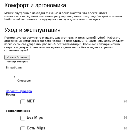
Комфорт и эргономика
Мягкие внутренние накладки съёмные и легко моются, что обеспечивает
гигиеничность. Удобный механизм регулировки делает подгонку быстрой и точной.
Небольшой вес снижает нагрузку на шею при длительных поездках.
Уход и эксплуатация
Рекомендуется регулярно очищать шлем от пыли и грязи мягкой губкой. Избегать
агрессивных химических средств, чтобы не повредить EPS. Заменять шлем следует
после сильного удара или раз в 3–5 лет эксплуатации. Съёмные накладки можно
стирать вручную. Хранить шлем нужно в сухом месте без попадания прямых
солнечных лучей.
Узнать больше
Фильтр товаров
Ви выбрали:
Шлемы MET
Crossover
Сбросить фильтра
Бренд
MET
26
Технология Mips
Без Mips
16
Есть Mips
10