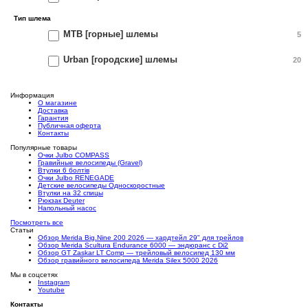
Тип шлема
MTB [горные] шлемы
5
Urban [городские] шлемы
20
Информация
О магазине
Доставка
Гарантия
Публичная оферта
Контакты
Популярные товары
Очки Julbo COMPASS
Гравийные велосипеды (Gravel)
Втулки 6 болтів
Очки Julbo RENEGADE
Детские велосипеды Односкоростные
Втулки на 32 спицы
Рюкзак Deuter
Напольный насос
Посмотреть все
Статьи
Обзор Merida Big.Nine 200 2026 — хардтейл 29" для трейлов
Обзор Merida Scultura Endurance 6000 — эндюранс с Di2
Обзор GT Zaskar LT Comp — трейловый велосипед 130 мм
Обзор гравийного велосипеда Merida Silex 5000 2026
Мы в соцсетях
Instagram
Youtube
Контакты