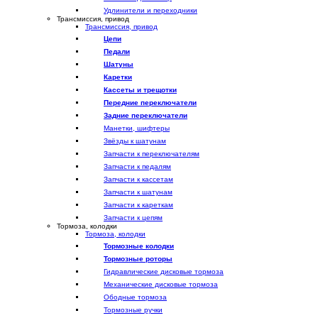
Удлинители и переходники
Трансмиссия, привод
Трансмиссия, привод
Цепи
Педали
Шатуны
Каретки
Кассеты и трещотки
Передние переключатели
Задние переключатели
Манетки, шифтеры
Звёзды к шатунам
Запчасти к переключателям
Запчасти к педалям
Запчасти к кассетам
Запчасти к шатунам
Запчасти к кареткам
Запчасти к цепям
Тормоза, колодки
Тормоза, колодки
Тормозные колодки
Тормозные роторы
Гидравлические дисковые тормоза
Механические дисковые тормоза
Ободные тормоза
Тормозные ручки