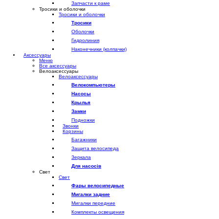
Запчасти к раме
Тросики и оболочки
Тросики и оболочки
Тросики
Оболочки
Гидролиния
Наконечники (колпачки)
Аксессуары
Меню
Все аксессуары
Велоаксессуары
Велоаксессуары
Велокомпьютеры
Насосы
Крылья
Замки
Подножки
Звонки
Корзины
Багажники
Защита велосипеда
Зеркала
Для насосів
Свет
Свет
Фары велосипедные
Мигалки задние
Мигалки передние
Комплекты освещения