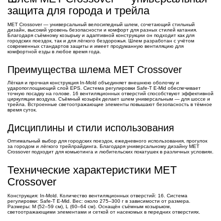
защита для города и трейла
MET Crossover — универсальный велосипедный шлем, сочетающий стильный
дизайн, высокий уровень безопасности и комфорт для разных стилей катания.
Благодаря съёмному козырьку и адаптивной конструкции он подходит как для
городских поездок, так и для лёгкого бездорожья. Шлем разработан с учётом
современных стандартов защиты и имеет продуманную вентиляцию для
комфортной езды в любое время года.
Преимущества шлема MET Crossover
Лёгкая и прочная конструкция In-Mold объединяет внешнюю оболочку и
ударопоглощающий слой EPS. Система регулировки Safe-T E-Mid обеспечивает
точную посадку на голове. 16 вентиляционных отверстий способствуют эффективной
циркуляции воздуха. Съёмный козырёк делает шлем универсальным — для шоссе и
трейла. Встроенные светоотражающие элементы повышают безопасность в тёмное
время суток.
Дисциплины и стили использования
Оптимальный выбор для городских поездок, ежедневного использования, прогулок
за городом и лёгкого трейлрайдинга. Благодаря универсальному дизайну MET
Crossover подходит для комьютинга и любительских покатушек в различных условиях.
Технические характеристики MET
Crossover
Конструкция: In-Mold. Количество вентиляционных отверстий: 16. Система
регулировки: Safe-T E-Mid. Вес: около 275–300 г в зависимости от размера.
Размеры: M (52–59 см), L (60–64 см). Оснащён съёмным козырьком,
светоотражающими элементами и сеткой от насекомых в передних отверстиях.