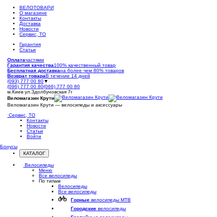
ВЕЛОТОВАРИ
О магазине
Контакты
Доставка
Новости
Сервис, ТО
Гарантия
Статьи
Оплата
частями
Гарантия качества
100% качественный товар
Бесплатная доставка
на более чем 80% товаров
Возврат товара
В течение 14 дней
(093) 777 00 80
▼
(096) 777 00 80
(066) 777 00 80
м.Киев ул.Здолбуновская 7г
Веломагазин Крути
Веломагазин Крути — велосипеды и аксессуары
Сервис, ТО
Контакты
Новости
Статьи
Войти
Бонусы
КАТАЛОГ
Открыть
меню
Велосипеды
Меню
Все велосипеды
По типам
Велосипеды
Все велосипеды
Горные
велосипеды MTB
Городские
велосипеды