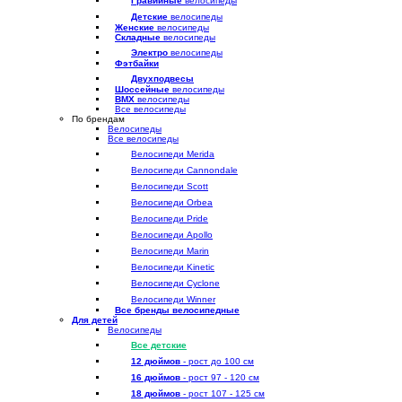
Гравийные
велосипеды
Детские
велосипеды
Женские
велосипеды
Складные
велосипеды
Электро
велосипеды
Фэтбайки
Двухподвесы
Шоссейные
велосипеды
BMX
велосипеды
Все велосипеды
По брендам
Велосипеды
Все велосипеды
Велосипеди Merida
Велосипеди Cannondale
Велосипеди Scott
Велосипеди Orbea
Велосипеди Pride
Велосипеди Apollo
Велосипеди Marin
Велосипеди Kinetic
Велосипеди Cyclone
Велосипеди Winner
Все бренды велосипедные
Для детей
Велосипеды
Все детские
12 дюймов
- рост до 100 см
16 дюймов
- рост 97 - 120 см
18 дюймов
- рост 107 - 125 см