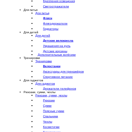
Крепления освещения
Светоотражатели
Для питья
Для питья
Фляги
Флягодержатели
Гидраторы
Для детей
Для детей
Детские велокресла
Украшения на руль
Детские корзины
Дополнительные колёсики
Тренировки
Тренировки
Велостанки
Аксессуары для тренажёров
Спортивное питание
Для гаджетов
Для гаджетов
Держатели телефонов
Рюкзаки, сумки, чехлы
Рюкзаки, сумки, чехлы
Рюкзаки
Сумки
Поясные сумки
Спальники
Чехлы
Косметички