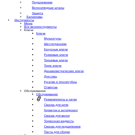
Подшлемники
Велосипедные штаны
Защита
Балаклавы
Инструменты
Меню
Все велоинструменты
Ключи
Ключи
Мультитулы
Шестигранники
Конусные ключи
Рожковые ключи
Торцевые ключи
Торкс ключи
Динамометрические ключи
Для спиц
Кусачки и плоскогубцы
Отвёртки
Обслуживание
Обслуживание
Ремкомплекты и латки
Смазка для цепи
Герметик и антипрокол
Смазка для вилок
Тормозная жидкость
Смазка для подшипников
Пасты для сборки