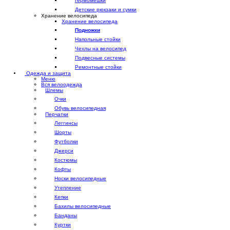
Гермомешки
Детские рюкзаки и сумки
Хранение велосипеда
Хранение велосипеда
Подножки
Напольные стойки
Чехлы на велосипед
Подвесные системы
Ремонтные стойки
Одежда и защита
Меню
Вся велоодежда
Шлемы
Очки
Обувь велосипедная
Перчатки
Леггинсы
Шорты
Футболки
Джерси
Костюмы
Кофты
Носки велосипедные
Утепление
Кепки
Бахилы велосипедные
Банданы
Куртки