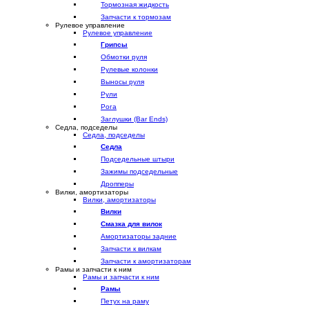
Тормозная жидкость
Запчасти к тормозам
Рулевое управление
Рулевое управление
Грипсы
Обмотки руля
Рулевые колонки
Выносы руля
Рули
Рога
Заглушки (Bar Ends)
Седла, подседелы
Седла, подседелы
Седла
Подседельные штыри
Зажимы подседельные
Дропперы
Вилки, амортизаторы
Вилки, амортизаторы
Вилки
Смазка для вилок
Амортизаторы задние
Запчасти к вилкам
Запчасти к амортизаторам
Рамы и запчасти к ним
Рамы и запчасти к ним
Рамы
Петух на раму