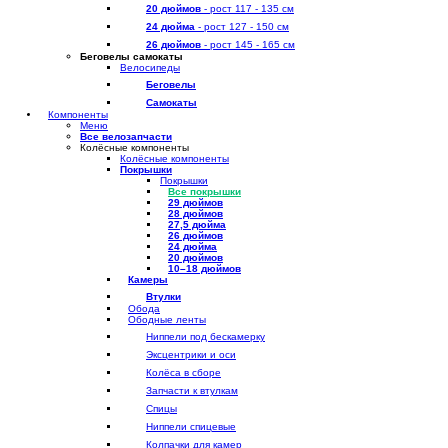
20 дюймов
- рост 117 - 135 см
24 дюйма
- рост 127 - 150 см
26 дюймов
- рост 145 - 165 см
Беговелы самокаты
Велосипеды
Беговелы
Самокаты
Компоненты
Меню
Все велозапчасти
Колёсные компоненты
Колёсные компоненты
Покрышки
Покрышки
Все покрышки
29 дюймов
28 дюймов
27,5 дюйма
26 дюймов
24 дюйма
20 дюймов
10–18 дюймов
Камеры
Втулки
Обода
Ободные ленты
Ниппели под бескамерку
Эксцентрики и оси
Колёса в сборе
Запчасти к втулкам
Спицы
Ниппели спицевые
Колпачки для камер