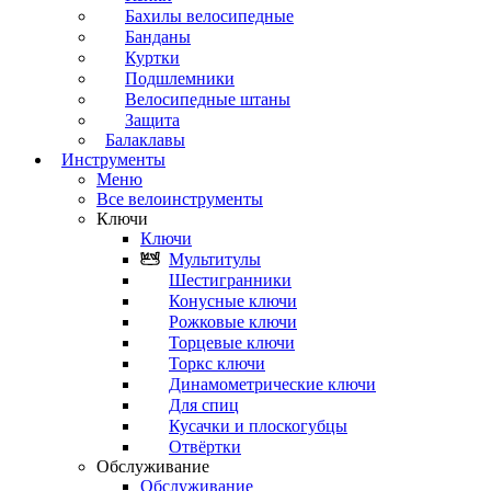
Бахилы велосипедные
Банданы
Куртки
Подшлемники
Велосипедные штаны
Защита
Балаклавы
Инструменты
Меню
Все велоинструменты
Ключи
Ключи
Мультитулы
Шестигранники
Конусные ключи
Рожковые ключи
Торцевые ключи
Торкс ключи
Динамометрические ключи
Для спиц
Кусачки и плоскогубцы
Отвёртки
Обслуживание
Обслуживание