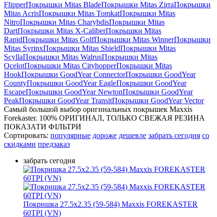
Flipper
Покрышки Mitas Blade
Покрышки Mitas Zirra
Покрышки
Mitas Acris
Покрышки Mitas Tomkat
Покрышки Mitas
Nitro
Покрышки Mitas Charybdis
Покрышки Mitas
Dart
Покрышки Mitas X-Caliber
Покрышки Mitas
Rapid
Покрышки Mitas Golf
Покрышки Mitas Winner
Покрышки
Mitas Syrinx
Покрышки Mitas Shield
Покрышки Mitas
Scylla
Покрышки Mitas Walrus
Покрышки Mitas
Ocelot
Покрышки Mitas Cityhopper
Покрышки Mitas
Hook
Покрышки GoodYear Connector
Покрышки GoodYear
County
Покрышки GoodYear Eagle
Покрышки GoodYear
Escape
Покрышки GoodYear Newton
Покрышки GoodYear
Peak
Покрышки GoodYear Transit
Покрышки GoodYear Vector
Самый большой выбор оригинальных покрышек Maxxis
Forekaster. 100% ОРИГИНАЛ, ТОЛЬКО СВЕЖАЯ РЕЗИНА
ПОКАЗАТИ ФІЛЬТРИ
Сортировать:
популярные
дороже
дешевле
забрать сегодня
со
скидками
предзаказ
забрать сегодня
Покришка 27.5х2.35 (59-584) Maxxis FOREKASTER
60TPI (VN)