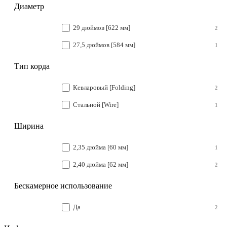
Диаметр
29 дюймов [622 мм]
2
27,5 дюймов [584 мм]
1
Тип корда
Кевларовый [Folding]
2
Стальной [Wire]
1
Ширина
2,35 дюйма [60 мм]
1
2,40 дюйма [62 мм]
2
Бескамерное использование
Да
2