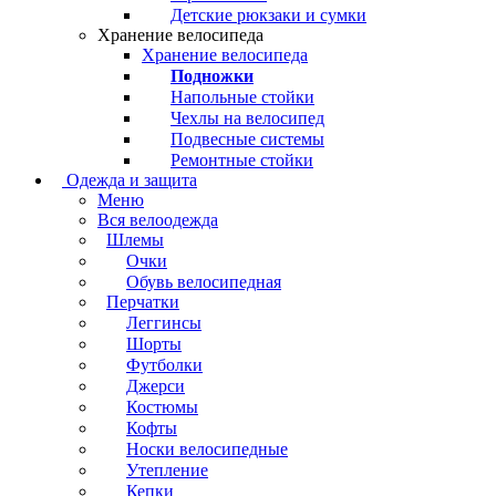
Детские рюкзаки и сумки
Хранение велосипеда
Хранение велосипеда
Подножки
Напольные стойки
Чехлы на велосипед
Подвесные системы
Ремонтные стойки
Одежда и защита
Меню
Вся велоодежда
Шлемы
Очки
Обувь велосипедная
Перчатки
Леггинсы
Шорты
Футболки
Джерси
Костюмы
Кофты
Носки велосипедные
Утепление
Кепки