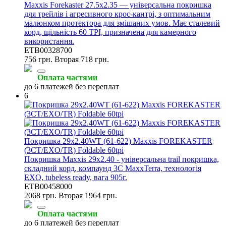
Maxxis Forekaster 27.5x2.35 — універсальна покришка
для трейлів і агресивного крос-кантрі, з оптимальним
малюнком протектора для змішаних умов. Має сталевий
корд, щільність 60 TPI, призначена для камерного
використання.
ETB00328700
756 грн.
Вторая 718 грн.
Оплата частями
до 6 платежей без переплат
6
Покришка 29x2.40WT (61-622) Maxxis FOREKASTER
(3CT/EXO/TR) Foldable 60tpi
Покришка Maxxis 29x2.40 - універсальна trail покришка,
складний корд, компаунд 3C MaxxTerra, технологія
EXO, tubeless ready, вага 905г.
ETB00458000
2068 грн.
Вторая 1964 грн.
Оплата частями
до 6 платежей без переплат