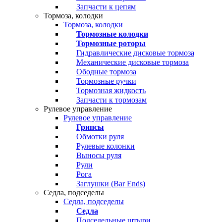
Запчасти к цепям
Тормоза, колодки
Тормоза, колодки
Тормозные колодки
Тормозные роторы
Гидравлические дисковые тормоза
Механические дисковые тормоза
Ободные тормоза
Тормозные ручки
Тормозная жидкость
Запчасти к тормозам
Рулевое управление
Рулевое управление
Грипсы
Обмотки руля
Рулевые колонки
Выносы руля
Рули
Рога
Заглушки (Bar Ends)
Седла, подседелы
Седла, подседелы
Седла
Подседельные штыри