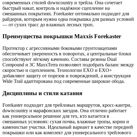
современных стилей downcountry и трейла. Она сочетает
быстрый накат, контроль и надёжное сцепление на
смешанных покрытиях. Forekaster оптимально подходит для
райдеров, которым нужна одна покрышка для разных условий
— от сухих трасс до влажных лесных троп.
Преимущества покрышки Maxxis Forekaster
Протектор с агрессивными боковыми грунтозацепами
обеспечивает уверенность в поворотах, а центральные блоки
способствуют лёгкому качению. Составы резины Dual
Compound и 3C MaxxTerra позволяют подобрать баланс между
скоростью и сцеплением. Технологии EXO и EXO+
добавляют защиту от порезов и повреждений, а конструкция
Wide Trail адаптирована под современные широкие обода.
Дисциплины и стили катания
Forekaster подходит для трейловых маршрутов, кросс-кантри,
downcountry и марафонских заездов. Она отлично работает
как универсальное решение для тех, кто катается в
смешанных условиях: сухая почва, влажные тропы, корни и
каменистые участки. Идеальный вариант в качестве передней
покрышки или как комплект для универсального трейлового