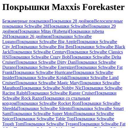
Покрышки Maxxis Forekaster
Безкамерные покрышки
Покрышки 28 дюймов
Велосипедные
покрышки Schwalbe 28
Покрышки Schwalbe
Покрышки 29
дюймов
Покрышки Mitas (Rubena)
Покрышки rubena
26
Покрышки 26 дюймов
Покрышки Schwalbe
Lugano
Покрышки Schwalbe Big Apple
Покрышки Schwalbe
City Jet
Покрышки Schwalbe Big Ben
Покрышки Schwalbe Black
Jack
Покрышки Schwalbe Century
Покрышки Schwalbe Classics
HS
Покрышки Schwalbe Crazy Bob
Покрышки Schwalbe Delta
Cruiser
Покрышки Schwalbe Dirty Dan
Покрышки Schwalbe
Durano
Покрышки Schwalbe Energizer
Покрышки Schwalbe Fat
Frank
Покрышки Schwalbe Hurricane
Покрышки Schwalbe
Insider
Покрышки Schwalbe Kojak
Покрышки Schwalbe Land
Cruiser
Покрышки Schwalbe Magic Mary
Покрышки Schwalbe
Marathon
Покрышки Schwalbe Nobby Nic
Покрышки Schwalbe
Racing Ralph
Покрышки Schwalbe Range Cruiser
Покрышки
Schwalbe Rock Razor
Покрышки со стальным
кордом
Покрышки Schwalbe Rocket Ron
Покрышки Schwalbe
Shredda
Покрышки Schwalbe Silento
Покрышки Schwalbe Smart
Sam
Покрышки Schwalbe Super Moto
Покрышки Schwalbe
Spicer
Покрышки Schwalbe Table Top
Покрышки Schwalbe
Tough Tom
Покрышки Schwalbe Tyrago
Покрышки Schwalbe Fat