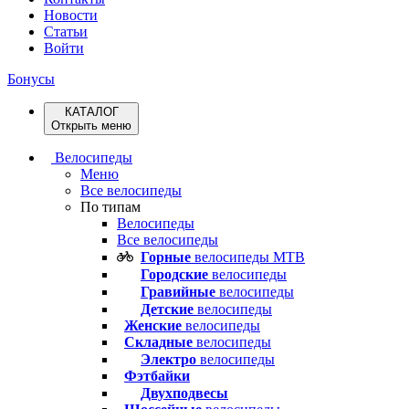
Новости
Статьи
Войти
Бонусы
КАТАЛОГ
Открыть меню
Велосипеды
Меню
Все велосипеды
По типам
Велосипеды
Все велосипеды
Горные
велосипеды MTB
Городские
велосипеды
Гравийные
велосипеды
Детские
велосипеды
Женские
велосипеды
Складные
велосипеды
Электро
велосипеды
Фэтбайки
Двухподвесы