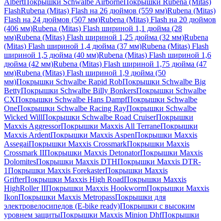
Albert
Покрышки Schwalbe Airborne
Покрышки Rubena (Mitas)
Flash
Rubena (Mitas) Flash на 26 дюймов (559 мм)
Rubena (Mitas)
Flash на 24 дюймов (507 мм)
Rubena (Mitas) Flash на 20 дюймов
(406 мм)
Rubena (Mitas) Flash шириной 1,1 дюйма (28
мм)
Rubena (Mitas) Flash шириной 1,25 дюйма (32 мм)
Rubena
(Mitas) Flash шириной 1,4 дюйма (37 мм)
Rubena (Mitas) Flash
шириной 1,5 дюйма (40 мм)
Rubena (Mitas) Flash шириной 1,6
дюйма (42 мм)
Rubena (Mitas) Flash шириной 1,75 дюйма (47
мм)
Rubena (Mitas) Flash шириной 1,9 дюйма (50
мм)
Покрышки Schwalbe Rapid Rob
Покрышки Schwalbe Big
Betty
Покрышки Schwalbe Billy Bonkers
Покрышки Schwalbe
CX
Покрышки Schwalbe Hans Dampf
Покрышки Schwalbe
One
Покрышки Schwalbe Racing Ray
Покрышки Schwalbe
Wicked Will
Покрышки Schwalbe Road Cruiser
Покрышки
Maxxis Aggressor
Покрышки Maxxis All Terrane
Покрышки
Maxxis Ardent
Покрышки Maxxis Aspen
Покрышки Maxxis
Assegai
Покрышки Maxxis Crossmark
Покрышки Maxxis
Crossmark II
Покрышки Maxxis Detonator
Покрышки Maxxis
Dolomites
Покрышки Maxxis DTH
Покрышки Maxxis DTR-
1
Покрышки Maxxis Forekaster
Покрышки Maxxis
Grifter
Покрышки Maxxis High Road
Покрышки Maxxis
HighRoller II
Покрышки Maxxis Hookworm
Покрышки Maxxis
Ikon
Покрышки Maxxis Metropass
Покрышки для
электровелосипедов (E-bike ready)
Покрышки с высоким
уровнем защиты
Покрышки Maxxis Minion Dhf
Покрышки