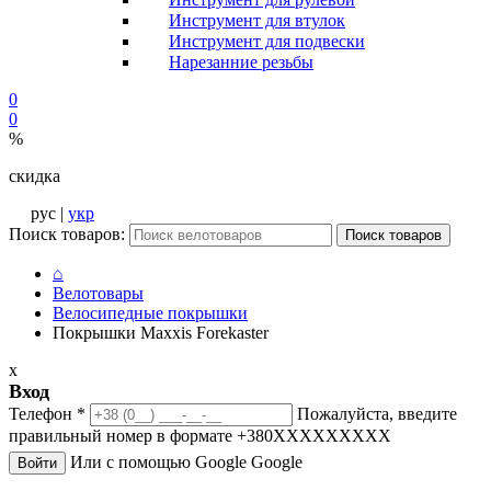
Инструмент для втулок
Инструмент для подвески
Нарезанние резьбы
0
0
%
скидка
рус |
укр
Поиск товаров:
Поиск товаров
⌂
Велотовары
Велосипедные покрышки
Покрышки Maxxis Forekaster
x
Вход
Телефон
*
Пожалуйста, введите
правильный номер в формате +380XXXXXXXXX
Или с помощью Google
Google
Войти