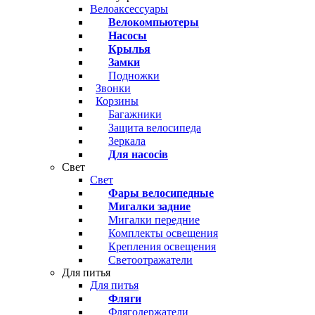
Велоаксессуары
Велокомпьютеры
Насосы
Крылья
Замки
Подножки
Звонки
Корзины
Багажники
Защита велосипеда
Зеркала
Для насосів
Свет
Свет
Фары велосипедные
Мигалки задние
Мигалки передние
Комплекты освещения
Крепления освещения
Светоотражатели
Для питья
Для питья
Фляги
Флягодержатели