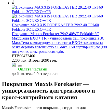
4
Покришка MAXXIS FOREKASTER 29x2.40 TPI-60
Foldable 3CT/EXO+/TR
Покришка Maxxis Forekaster 29x2.40WT Foldable 3C
MaxxTerra EXO+ TR - універсальна trail покришка з 3C
MaxxTerra компаундом, посиленим EXO+ захистом та
безкамерною готовністю з E-bike E50 сертифікацією для
потужних електровелосипедів.
ETB00472400
2200 грн.
Вторая 2090 грн.
Оплата частями
до 6 платежей без переплат
Покрышки Maxxis Forekaster —
универсальность для трейлового и
кросс-кантрийного катания
Maxxis Forekaster — это покрышка, созданная для