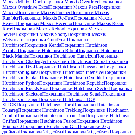
Maxxis Minion Dhr
Покрышки Maxxis Overdrive
Покрышки
Maxxis Overdrive Excel
Покрышки Maxxis Pace
Покрышки
Maxxis
Покрышки Maxxis Pursuer
Покрышки Maxxis
Rambler
Покрышки Maxxis Re-Fuse
Покрышки Maxxis
Reaver
Покрышки Maxxis Receptor
Покрышки Maxxis Recon
Race
Покрышки Maxxis Rekon
Покрышки Maxxis
Severe
Покрышки Maxxis Shorty
Покрышки Maxxis
Wetscream
Покрышки GoodYear
Покрышки
Hutchinson
Покрышки Kenda
Покрышки Hutchinson
Acrobat
Покрышки Hutchinson Bitum
Покрышки Hutchinson
Black Mamba
Покрышки Hutchinson Cameleon
Покрышки
Hutchinson Challenger
Покрышки Hutchinson Cobra
Покрышки
Hutchinson Dzo
Покрышки Hutchinson Haussmann
Покрышки
Hutchinson Iguana
Покрышки Hutchinson Intensive
Покрышки
Hutchinson Kraken
Покрышки Hutchinson Overide
Покрышки
Hutchinson Python
Покрышки Hutchinson Republic
Покрышки
Hutchinson Rock&Road
Покрышки Hutchinson Sector
Покрышки
Hutchinson Skeleton
Покрышки Hutchinson Squale
Покрышки
Hutchinson Taipan
Покрышки Hutchinson TOP
SLICK
Покрышки Hutchinson Toro
Покрышки Hutchinson
Touareg
Покрышки Hutchinson Trekking
Покрышки Hutchinson
Tundra
Покрышки Hutchinson Urban Tour
Покрышки Hutchinson
Griffus
Покрышки Hutchinson Fusion
Покрышки Hutchinson
Equinox 2
Покрышки Hutchinson Gila
Покрышки 27,5
дюймов
Покрышки 24 дюйма
Покрышки 20 дюймов
Покрышки