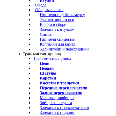
Втулки
Обода
Ободные ленты
Ниппели под бескамерку
Эксцентрики и оси
Колёса в сборе
Запчасти к втулкам
Спицы
Ниппели спицевые
Колпачки для камер
Удлинители и переходники
Трансмиссия, привод
Трансмиссия, привод
Цепи
Педали
Шатуны
Каретки
Кассеты и трещотки
Передние переключатели
Задние переключатели
Манетки, шифтеры
Звёзды к шатунам
Запчасти к переключателям
Запчасти к педалям