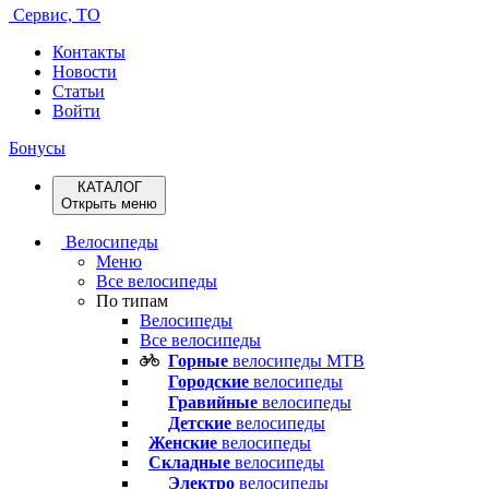
Сервис, ТО
Контакты
Новости
Статьи
Войти
Бонусы
КАТАЛОГ
Открыть меню
Велосипеды
Меню
Все велосипеды
По типам
Велосипеды
Все велосипеды
Горные
велосипеды MTB
Городские
велосипеды
Гравийные
велосипеды
Детские
велосипеды
Женские
велосипеды
Складные
велосипеды
Электро
велосипеды