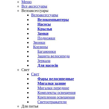
Меню
Все аксессуары
Велоаксессуары
Велоаксессуары
Велокомпьютеры
Насосы
Крылья
Замки
Подножки
Звонки
Корзины
Багажники
Защита велосипеда
Зеркала
Для насосів
Свет
Свет
Фары велосипедные
Мигалки задние
Мигалки передние
Комплекты освещения
Крепления освещения
Светоотражатели
Для питья