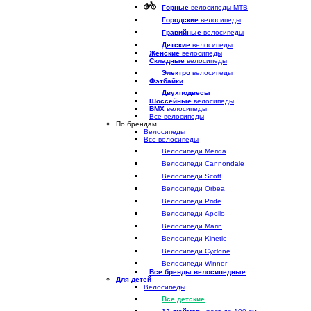
Горные
велосипеды MTB
Городские
велосипеды
Гравийные
велосипеды
Детские
велосипеды
Женские
велосипеды
Складные
велосипеды
Электро
велосипеды
Фэтбайки
Двухподвесы
Шоссейные
велосипеды
BMX
велосипеды
Все велосипеды
По брендам
Велосипеды
Все велосипеды
Велосипеди Merida
Велосипеди Cannondale
Велосипеди Scott
Велосипеди Orbea
Велосипеди Pride
Велосипеди Apollo
Велосипеди Marin
Велосипеди Kinetic
Велосипеди Cyclone
Велосипеди Winner
Все бренды велосипедные
Для детей
Велосипеды
Все детские