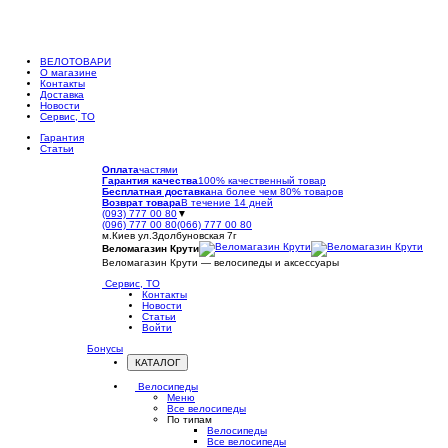
ВЕЛОТОВАРИ
О магазине
Контакты
Доставка
Новости
Сервис, ТО
Гарантия
Статьи
Оплата
частями
Гарантия качества
100% качественный товар
Бесплатная доставка
на более чем 80% товаров
Возврат товара
В течение 14 дней
(093) 777 00 80
▼
(096) 777 00 80
(066) 777 00 80
м.Киев ул.Здолбуновская 7г
Веломагазин Крути
Веломагазин Крути — велосипеды и аксессуары
Сервис, ТО
Контакты
Новости
Статьи
Войти
Бонусы
КАТАЛОГ
Открыть
меню
Велосипеды
Меню
Все велосипеды
По типам
Велосипеды
Все велосипеды