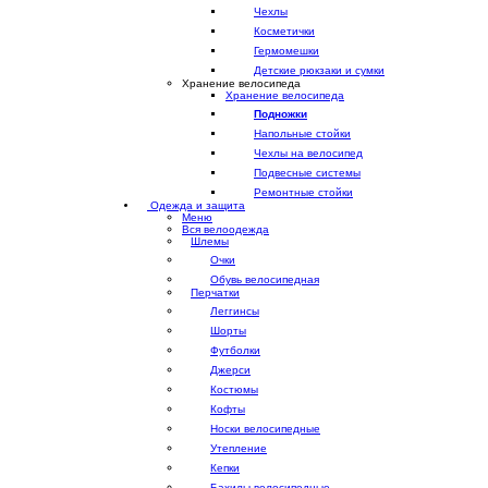
Чехлы
Косметички
Гермомешки
Детские рюкзаки и сумки
Хранение велосипеда
Хранение велосипеда
Подножки
Напольные стойки
Чехлы на велосипед
Подвесные системы
Ремонтные стойки
Одежда и защита
Меню
Вся велоодежда
Шлемы
Очки
Обувь велосипедная
Перчатки
Леггинсы
Шорты
Футболки
Джерси
Костюмы
Кофты
Носки велосипедные
Утепление
Кепки
Бахилы велосипедные