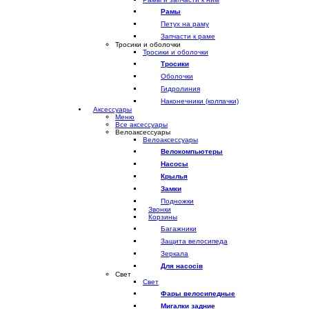
Рамы
Петух на раму
Запчасти к раме
Тросики и оболочки
Тросики и оболочки
Тросики
Оболочки
Гидролиния
Наконечники (колпачки)
Аксессуары
Меню
Все аксессуары
Велоаксессуары
Велоаксессуары
Велокомпьютеры
Насосы
Крылья
Замки
Подножки
Звонки
Корзины
Багажники
Защита велосипеда
Зеркала
Для насосів
Свет
Свет
Фары велосипедные
Мигалки задние