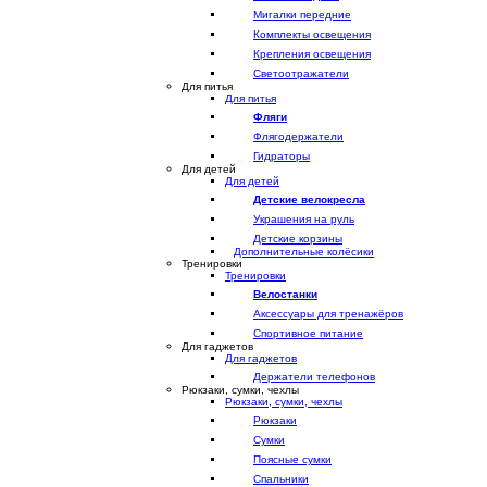
Мигалки передние
Комплекты освещения
Крепления освещения
Светоотражатели
Для питья
Для питья
Фляги
Флягодержатели
Гидраторы
Для детей
Для детей
Детские велокресла
Украшения на руль
Детские корзины
Дополнительные колёсики
Тренировки
Тренировки
Велостанки
Аксессуары для тренажёров
Спортивное питание
Для гаджетов
Для гаджетов
Держатели телефонов
Рюкзаки, сумки, чехлы
Рюкзаки, сумки, чехлы
Рюкзаки
Сумки
Поясные сумки
Спальники