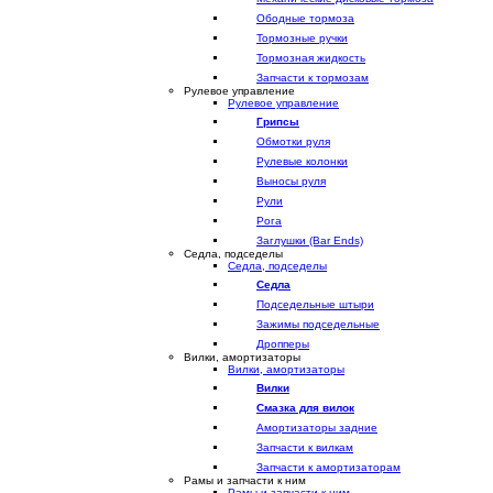
Ободные тормоза
Тормозные ручки
Тормозная жидкость
Запчасти к тормозам
Рулевое управление
Рулевое управление
Грипсы
Обмотки руля
Рулевые колонки
Выносы руля
Рули
Рога
Заглушки (Bar Ends)
Седла, подседелы
Седла, подседелы
Седла
Подседельные штыри
Зажимы подседельные
Дропперы
Вилки, амортизаторы
Вилки, амортизаторы
Вилки
Смазка для вилок
Амортизаторы задние
Запчасти к вилкам
Запчасти к амортизаторам
Рамы и запчасти к ним
Рамы и запчасти к ним