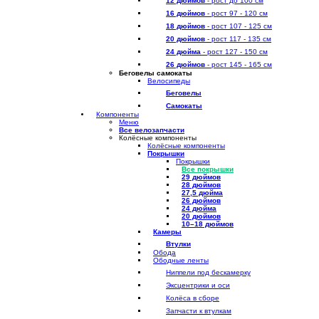
12 дюймов
- рост до 100 см
16 дюймов
- рост 97 - 120 см
18 дюймов
- рост 107 - 125 см
20 дюймов
- рост 117 - 135 см
24 дюйма
- рост 127 - 150 см
26 дюймов
- рост 145 - 165 см
Беговелы самокаты
Велосипеды
Беговелы
Самокаты
Компоненты
Меню
Все велозапчасти
Колёсные компоненты
Колёсные компоненты
Покрышки
Покрышки
Все покрышки
29 дюймов
28 дюймов
27,5 дюйма
26 дюймов
24 дюйма
20 дюймов
10–18 дюймов
Камеры
Втулки
Обода
Ободные ленты
Ниппели под бескамерку
Эксцентрики и оси
Колёса в сборе
Запчасти к втулкам