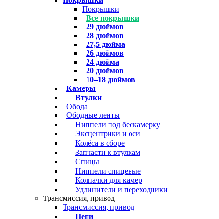
Покрышки
Покрышки
Все покрышки
29 дюймов
28 дюймов
27,5 дюйма
26 дюймов
24 дюйма
20 дюймов
10–18 дюймов
Камеры
Втулки
Обода
Ободные ленты
Ниппели под бескамерку
Эксцентрики и оси
Колёса в сборе
Запчасти к втулкам
Спицы
Ниппели спицевые
Колпачки для камер
Удлинители и переходники
Трансмиссия, привод
Трансмиссия, привод
Цепи