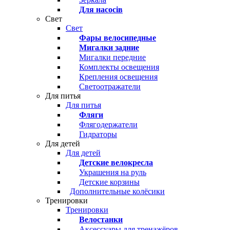
Для насосів
Свет
Свет
Фары велосипедные
Мигалки задние
Мигалки передние
Комплекты освещения
Крепления освещения
Светоотражатели
Для питья
Для питья
Фляги
Флягодержатели
Гидраторы
Для детей
Для детей
Детские велокресла
Украшения на руль
Детские корзины
Дополнительные колёсики
Тренировки
Тренировки
Велостанки
Аксессуары для тренажёров