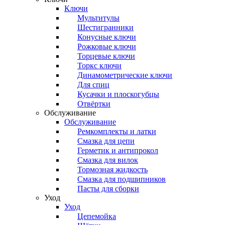
Ключи
Мультитулы
Шестигранники
Конусные ключи
Рожковые ключи
Торцевые ключи
Торкс ключи
Динамометрические ключи
Для спиц
Кусачки и плоскогубцы
Отвёртки
Обслуживание
Обслуживание
Ремкомплекты и латки
Смазка для цепи
Герметик и антипрокол
Смазка для вилок
Тормозная жидкость
Смазка для подшипников
Пасты для сборки
Уход
Уход
Цепемойка