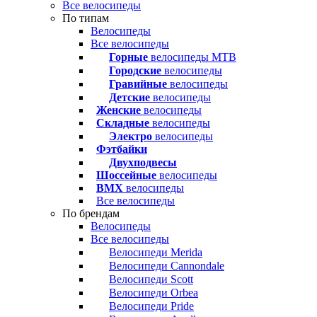
Все велосипеды
По типам
Велосипеды
Все велосипеды
Горные
велосипеды MTB
Городские
велосипеды
Гравийные
велосипеды
Детские
велосипеды
Женские
велосипеды
Складные
велосипеды
Электро
велосипеды
Фэтбайки
Двухподвесы
Шоссейные
велосипеды
BMX
велосипеды
Все велосипеды
По брендам
Велосипеды
Все велосипеды
Велосипеди Merida
Велосипеди Cannondale
Велосипеди Scott
Велосипеди Orbea
Велосипеди Pride