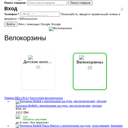
Поиск товаров:
Поиск товаров
x
Вход
Телефон
*
Пожалуйста, введите правильный номер в
формате +380ххххххххх
Войти
Или с помощью Google
Google
Велокорзины
Детские велокресла
Велокорзины
(3)
(2)
Товары BELLELLI
Категория велокорзины
Корзина Bellelli с креплением на руль, металлическая, черная
BSK-16
грн.
1012
Оплата частями
до 6 плат. без переплат