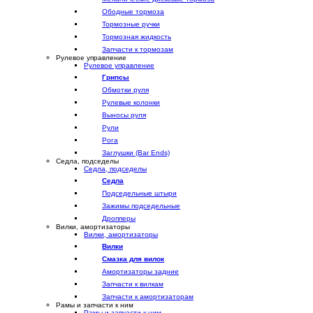
Ободные тормоза
Тормозные ручки
Тормозная жидкость
Запчасти к тормозам
Рулевое управление
Рулевое управление
Грипсы
Обмотки руля
Рулевые колонки
Выносы руля
Рули
Рога
Заглушки (Bar Ends)
Седла, подседелы
Седла, подседелы
Седла
Подседельные штыри
Зажимы подседельные
Дропперы
Вилки, амортизаторы
Вилки, амортизаторы
Вилки
Смазка для вилок
Амортизаторы задние
Запчасти к вилкам
Запчасти к амортизаторам
Рамы и запчасти к ним
Рамы и запчасти к ним