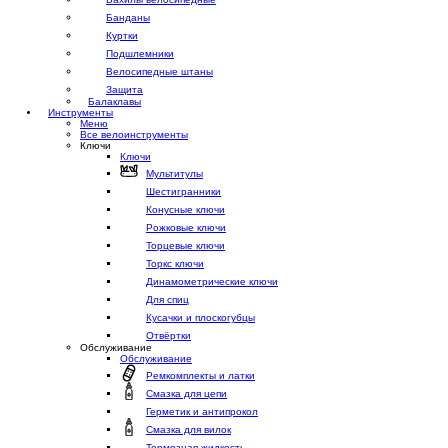
Банданы
Куртки
Подшлемники
Велосипедные штаны
Защита
Балаклавы
Инструменты
Меню
Все велоинструменты
Ключи
Ключи
Мультитулы
Шестигранники
Конусные ключи
Рожковые ключи
Торцевые ключи
Торкс ключи
Динамометрические ключи
Для спиц
Кусачки и плоскогубцы
Отвёртки
Обслуживание
Обслуживание
Ремкомплекты и латки
Смазка для цепи
Герметик и антипрокол
Смазка для вилок
Тормозная жидкость