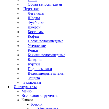
Обувь велосипедная
Перчатки
Леггинсы
Шорты
Футболки
Джерси
Костюмы
Кофты
Носки велосипедные
Утепление
Кепки
Бахилы велосипедные
Банданы
Куртки
Подшлемники
Велосипедные штаны
Защита
Балаклавы
Инструменты
Меню
Все велоинструменты
Ключи
Ключи
Мультитулы