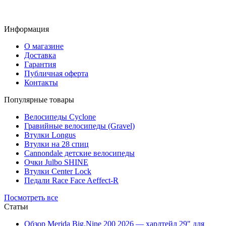
Информация
Тормозная жидкость
Кусачки и плоскогубцы
Инструмент для тормозов
О магазине
(2)
(2)
(2)
Доставка
Гарантия
Публичная оферта
Контакты
Популярные товары
Ободные ленты
Оборудование для веломастерских
Оболочки тросиков (housing)
Велосипеды Cyclone
(2)
(2)
(2)
Гравийные велосипеды (Gravel)
Втулки Longus
Втулки на 28 спиц
Cannondale детские велосипеды
Очки Julbo SHINE
Втулки Center Lock
Флягодержатели
Заглушки руля, баренды
Запчасти к раме
Педали Race Face Aeffect-R
(2)
(1)
(1)
Посмотреть все
Статьи
Обзор Merida Big.Nine 200 2026 — хардтейл 29" для