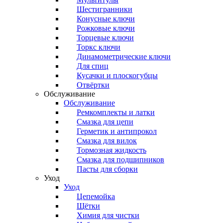
Шестигранники
Конусные ключи
Рожковые ключи
Торцевые ключи
Торкс ключи
Динамометрические ключи
Для спиц
Кусачки и плоскогубцы
Отвёртки
Обслуживание
Обслуживание
Ремкомплекты и латки
Смазка для цепи
Герметик и антипрокол
Смазка для вилок
Тормозная жидкость
Смазка для подшипников
Пасты для сборки
Уход
Уход
Цепемойка
Щётки
Химия для чистки