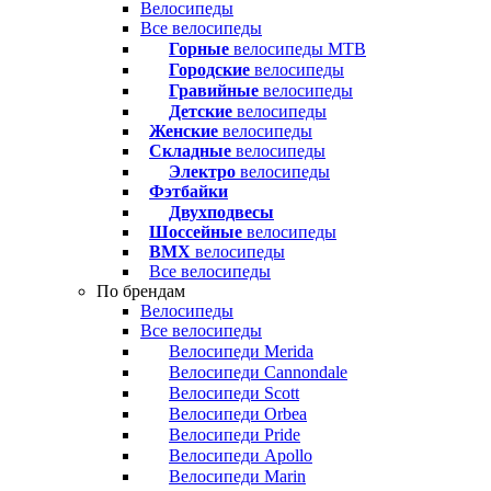
Велосипеды
Все велосипеды
Горные
велосипеды MTB
Городские
велосипеды
Гравийные
велосипеды
Детские
велосипеды
Женские
велосипеды
Складные
велосипеды
Электро
велосипеды
Фэтбайки
Двухподвесы
Шоссейные
велосипеды
BMX
велосипеды
Все велосипеды
По брендам
Велосипеды
Все велосипеды
Велосипеди Merida
Велосипеди Cannondale
Велосипеди Scott
Велосипеди Orbea
Велосипеди Pride
Велосипеди Apollo
Велосипеди Marin