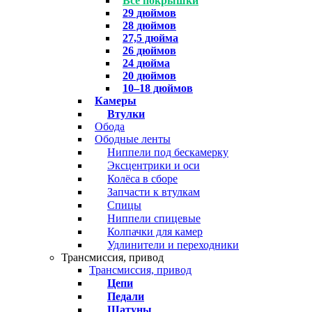
Все покрышки
29 дюймов
28 дюймов
27,5 дюйма
26 дюймов
24 дюйма
20 дюймов
10–18 дюймов
Камеры
Втулки
Обода
Ободные ленты
Ниппели под бескамерку
Эксцентрики и оси
Колёса в сборе
Запчасти к втулкам
Спицы
Ниппели спицевые
Колпачки для камер
Удлинители и переходники
Трансмиссия, привод
Трансмиссия, привод
Цепи
Педали
Шатуны