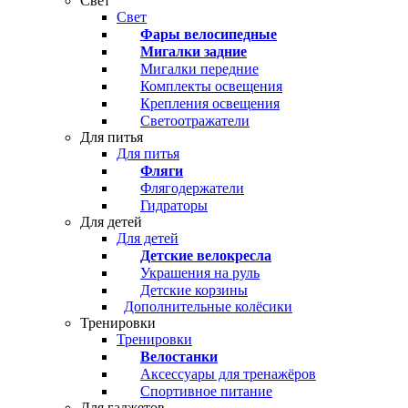
Свет
Свет
Фары велосипедные
Мигалки задние
Мигалки передние
Комплекты освещения
Крепления освещения
Светоотражатели
Для питья
Для питья
Фляги
Флягодержатели
Гидраторы
Для детей
Для детей
Детские велокресла
Украшения на руль
Детские корзины
Дополнительные колёсики
Тренировки
Тренировки
Велостанки
Аксессуары для тренажёров
Спортивное питание
Для гаджетов