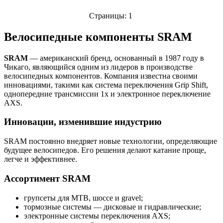
Страницы:
1
Цепи велосипедные
Грипсы велосипедные
Защита велосипеда
(31)
(30)
(26)
Велосипедные компоненты SRAM
SRAM
— американский бренд, основанный в 1987 году в
Чикаго, являющийся одним из лидеров в производстве
велосипедных компонентов. Компания известна своими
инновациями, такими как система переключения Grip Shift,
Роторы (тормозные диски)
Втулки велосипедные
Выносы руля
однопередние трансмиссии 1x и электронное переключение
(26)
(22)
(21)
AXS.
Инновации, изменившие индустрию
SRAM постоянно внедряет новые технологии, определяющие
будущее велосипедов. Его решения делают катание проще,
Запчасти к шатунам
Эксцентрики и оси
Руль велосипеда
легче и эффективнее.
(19)
(16)
(14)
Ассортимент SRAM
групсеты для MTB, шоссе и gravel;
тормозные системы — дисковые и гидравлические;
электронные системы переключения AXS;
Ободные тормоза
Обмотка руля
Замки и пины цепей