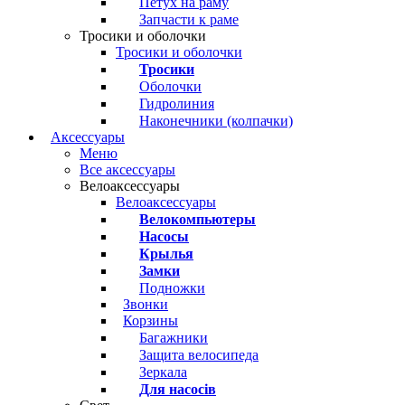
Петух на раму
Запчасти к раме
Тросики и оболочки
Тросики и оболочки
Тросики
Оболочки
Гидролиния
Наконечники (колпачки)
Аксессуары
Меню
Все аксессуары
Велоаксессуары
Велоаксессуары
Велокомпьютеры
Насосы
Крылья
Замки
Подножки
Звонки
Корзины
Багажники
Защита велосипеда
Зеркала
Для насосів