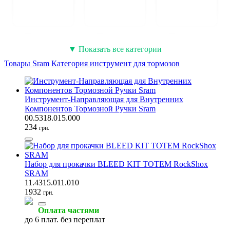
Манетки
Тормозные колодки
Запчасти для втулок
▼ Показать все категории
(91)
(73)
(68)
Товары Sram
Категория инструмент для тормозов
Инструмент-Направляющая для Внутренних
Компонентов Тормозной Ручки Sram
Кассеты и трещотки
Тормозные ручки
Каретки велосипедные
00.5318.015.000
(56)
(50)
(50)
234
грн.
Набор для прокачки BLEED KIT TOTEM RockShox
SRAM
11.4315.011.010
Запчасти для амортизаторов
Задние переключатели
Тросики
1932
(42)
грн.
(39)
(34)
Оплата частями
до 6 плат. без переплат