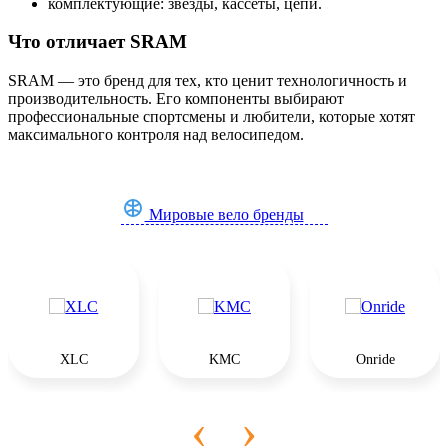
комплектующие: звёзды, кассеты, цепи.
(13)
(13)
(12)
Что отличает SRAM
SRAM — это бренд для тех, кто ценит технологичность и
производительность. Его компоненты выбирают
профессиональные спортсмены и любители, которые хотят
Групсеты
Передние переключатели
Инструмент для каретки
максимального контроля над велосипедом.
(11)
(9)
(5)
Мировые вело бренды
Смазки для цепи
Механические дисковые тормоза
Бескамерные наборы
(5)
(5)
(4)
XLC
KMC
Onride
Спицы велосипедные
Запчасти к кареткам
Запчасти для кассет
‹
›
(4)
(3)
(3)