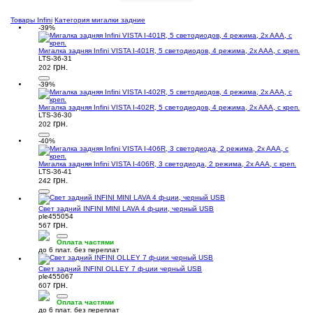
Товары Infini
Категория мигалки задние
-39%
Мигалка задняя Infini VISTA I-401R, 5 светодиодов, 4 режима, 2x AAA, с креп.
LTS-36-31
грн.
202
-39%
Мигалка задняя Infini VISTA I-402R, 5 светодиодов, 4 режима, 2x AAA, с креп.
LTS-36-30
грн.
202
-40%
Мигалка задняя Infini VISTA I-406R, 3 светодиода, 2 режима, 2x AAA, с креп.
LTS-36-41
грн.
242
Свет задний INFINI MINI LAVA 4 ф-ции, черный USB
ple455054
грн.
567
Оплата частями
до 6 плат. без переплат
Свет задний INFINI OLLEY 7 ф-ции черный USB
ple455067
грн.
607
Оплата частями
до 6 плат. без переплат