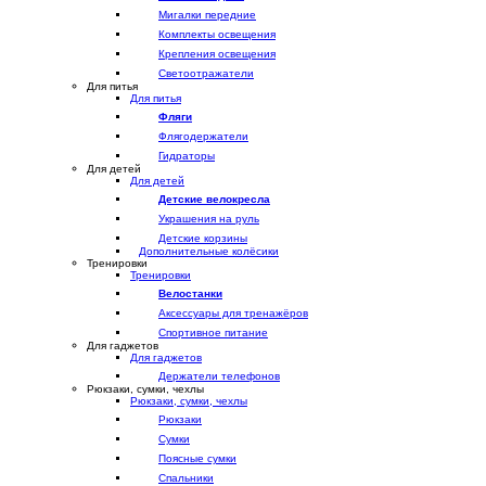
Мигалки передние
Комплекты освещения
Крепления освещения
Светоотражатели
Для питья
Для питья
Фляги
Флягодержатели
Гидраторы
Для детей
Для детей
Детские велокресла
Украшения на руль
Детские корзины
Дополнительные колёсики
Тренировки
Тренировки
Велостанки
Аксессуары для тренажёров
Спортивное питание
Для гаджетов
Для гаджетов
Держатели телефонов
Рюкзаки, сумки, чехлы
Рюкзаки, сумки, чехлы
Рюкзаки
Сумки
Поясные сумки
Спальники