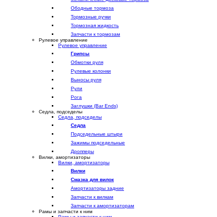
Ободные тормоза
Тормозные ручки
Тормозная жидкость
Запчасти к тормозам
Рулевое управление
Рулевое управление
Грипсы
Обмотки руля
Рулевые колонки
Выносы руля
Рули
Рога
Заглушки (Bar Ends)
Седла, подседелы
Седла, подседелы
Седла
Подседельные штыри
Зажимы подседельные
Дропперы
Вилки, амортизаторы
Вилки, амортизаторы
Вилки
Смазка для вилок
Амортизаторы задние
Запчасти к вилкам
Запчасти к амортизаторам
Рамы и запчасти к ним
Рамы и запчасти к ним