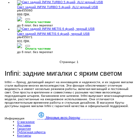
Свет задний INFINI TURBO 5 ф-ций, ALU черный USB
ple455060
грн.
886
Оплата частями
до 6 плат. без переплат
Свет задний INFINI METIS 6 ф-ций, черный USB
ple455071
грн.
931
Оплата частями
до 6 плат. без переплат
Страницы:
1
Infini: задние мигалки с ярким светом
Infini — бренд, делающий акцент на инновациях и надежности, и их задние мигалки
стали выбором многих велосипедистов. Эти фонари обеспечивают отличную
видимость и имеют несколько режимов работы, включая мигающий и постоянный
свет. Они просты в креплении и совместимы с разными частями велосипеда:
подседающим штырем, багажником или шлемом. Infini выпускает влагозащищенные
модели, рассчитанные на ежедневное использование. Они отличаются
продолжительным временем работы и стильным дизайном. В магазине Круты
доступны задние мигалки Infini с гарантией качества и официальной поддержкой.
Мировые вело бренды
Информация
О магазине
Доставка
Гарантия
Публичная оферта
Контакты