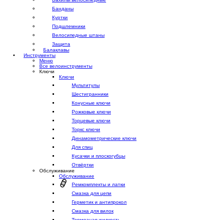
Банданы
Куртки
Подшлемники
Велосипедные штаны
Защита
Балаклавы
Инструменты
Меню
Все велоинструменты
Ключи
Ключи
Мультитулы
Шестигранники
Конусные ключи
Рожковые ключи
Торцевые ключи
Торкс ключи
Динамометрические ключи
Для спиц
Кусачки и плоскогубцы
Отвёртки
Обслуживание
Обслуживание
Ремкомплекты и латки
Смазка для цепи
Герметик и антипрокол
Смазка для вилок
Тормозная жидкость