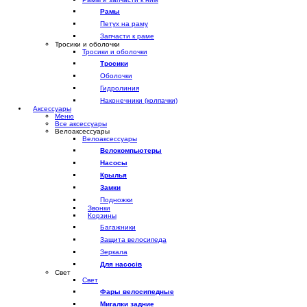
Рамы
Петух на раму
Запчасти к раме
Тросики и оболочки
Тросики и оболочки
Тросики
Оболочки
Гидролиния
Наконечники (колпачки)
Аксессуары
Меню
Все аксессуары
Велоаксессуары
Велоаксессуары
Велокомпьютеры
Насосы
Крылья
Замки
Подножки
Звонки
Корзины
Багажники
Защита велосипеда
Зеркала
Для насосів
Свет
Свет
Фары велосипедные
Мигалки задние