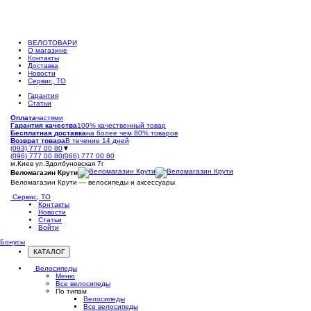
ВЕЛОТОВАРИ
О магазине
Контакты
Доставка
Новости
Сервис, ТО
Гарантия
Статьи
Оплата
частями
Гарантия качества
100% качественный товар
Бесплатная доставка
на более чем 80% товаров
Возврат товара
В течение 14 дней
(093) 777 00 80
▼
(096) 777 00 80
(066) 777 00 80
м.Киев ул.Здолбуновская 7г
Веломагазин Крути
Веломагазин Крути — велосипеды и аксессуары
Сервис, ТО
Контакты
Новости
Статьи
Войти
Бонусы
КАТАЛОГ
Открыть
меню
Велосипеды
Меню
Все велосипеды
По типам
Велосипеды
Все велосипеды