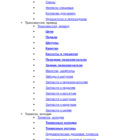
Спицы
Ниппели спицевые
Колпачки для камер
Удлинители и переходники
Трансмиссия, привод
Трансмиссия, привод
Цепи
Педали
Шатуны
Каретки
Кассеты и трещотки
Передние переключатели
Задние переключатели
Манетки, шифтеры
Звёзды к шатунам
Запчасти к переключателям
Запчасти к педалям
Запчасти к кассетам
Запчасти к шатунам
Запчасти к кареткам
Запчасти к цепям
Тормоза, колодки
Тормоза, колодки
Тормозные колодки
Тормозные роторы
Гидравлические дисковые тормоза
Механические дисковые тормоза