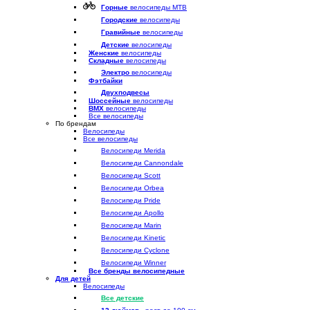
Горные
велосипеды MTB
Городские
велосипеды
Гравийные
велосипеды
Детские
велосипеды
Женские
велосипеды
Складные
велосипеды
Электро
велосипеды
Фэтбайки
Двухподвесы
Шоссейные
велосипеды
BMX
велосипеды
Все велосипеды
По брендам
Велосипеды
Все велосипеды
Велосипеди Merida
Велосипеди Cannondale
Велосипеди Scott
Велосипеди Orbea
Велосипеди Pride
Велосипеди Apollo
Велосипеди Marin
Велосипеди Kinetic
Велосипеди Cyclone
Велосипеди Winner
Все бренды велосипедные
Для детей
Велосипеды
Все детские