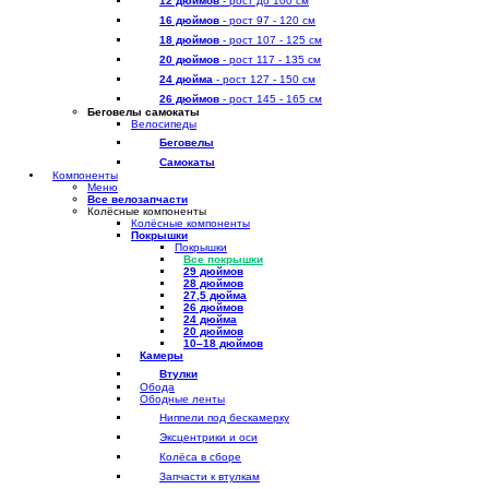
12 дюймов
- рост до 100 см
16 дюймов
- рост 97 - 120 см
18 дюймов
- рост 107 - 125 см
20 дюймов
- рост 117 - 135 см
24 дюйма
- рост 127 - 150 см
26 дюймов
- рост 145 - 165 см
Беговелы самокаты
Велосипеды
Беговелы
Самокаты
Компоненты
Меню
Все велозапчасти
Колёсные компоненты
Колёсные компоненты
Покрышки
Покрышки
Все покрышки
29 дюймов
28 дюймов
27,5 дюйма
26 дюймов
24 дюйма
20 дюймов
10–18 дюймов
Камеры
Втулки
Обода
Ободные ленты
Ниппели под бескамерку
Эксцентрики и оси
Колёса в сборе
Запчасти к втулкам