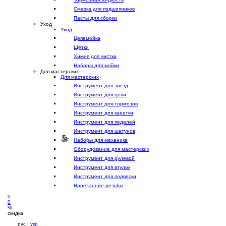
Смазка для подшипников
Пасты для сборки
Уход
Уход
Цепемойка
Щётки
Химия для чистки
Наборы для мойки
Для мастерских
Для мастерских
Инструмент для звёзд
Инструмент для цепи
Инструмент для тормозов
Инструмент для каретки
Инструмент для педалей
Инструмент для шатунов
Наборы для механика
Оборудование для мастерских
Инструмент для рулевой
Инструмент для втулок
Инструмент для подвески
Нарезанние резьбы
0
0
%
скидка
рус |
укр