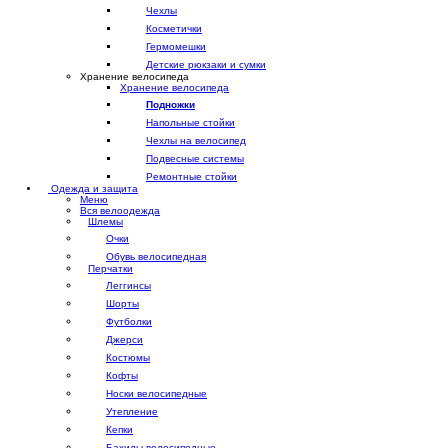
Чехлы
Косметички
Гермомешки
Детские рюкзаки и сумки
Хранение велосипеда
Хранение велосипеда
Подножки
Напольные стойки
Чехлы на велосипед
Подвесные системы
Ремонтные стойки
Одежда и защита
Меню
Вся велоодежда
Шлемы
Очки
Обувь велосипедная
Перчатки
Леггинсы
Шорты
Футболки
Джерси
Костюмы
Кофты
Носки велосипедные
Утепление
Кепки
Бахилы велосипедные