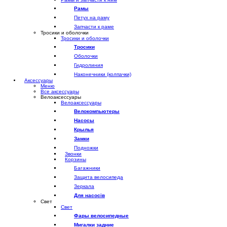
Рамы
Петух на раму
Запчасти к раме
Тросики и оболочки
Тросики и оболочки
Тросики
Оболочки
Гидролиния
Наконечники (колпачки)
Аксессуары
Меню
Все аксессуары
Велоаксессуары
Велоаксессуары
Велокомпьютеры
Насосы
Крылья
Замки
Подножки
Звонки
Корзины
Багажники
Защита велосипеда
Зеркала
Для насосів
Свет
Свет
Фары велосипедные
Мигалки задние