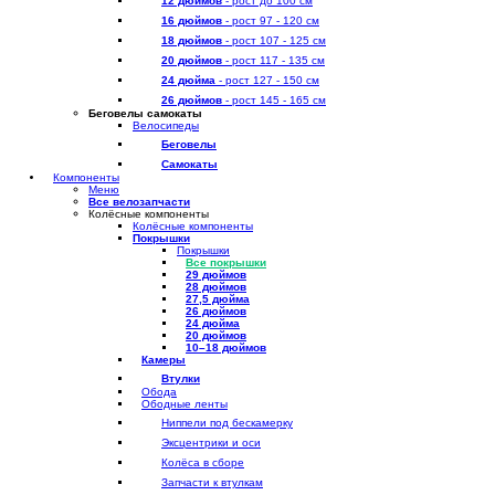
12 дюймов
- рост до 100 см
16 дюймов
- рост 97 - 120 см
18 дюймов
- рост 107 - 125 см
20 дюймов
- рост 117 - 135 см
24 дюйма
- рост 127 - 150 см
26 дюймов
- рост 145 - 165 см
Беговелы самокаты
Велосипеды
Беговелы
Самокаты
Компоненты
Меню
Все велозапчасти
Колёсные компоненты
Колёсные компоненты
Покрышки
Покрышки
Все покрышки
29 дюймов
28 дюймов
27,5 дюйма
26 дюймов
24 дюйма
20 дюймов
10–18 дюймов
Камеры
Втулки
Обода
Ободные ленты
Ниппели под бескамерку
Эксцентрики и оси
Колёса в сборе
Запчасти к втулкам