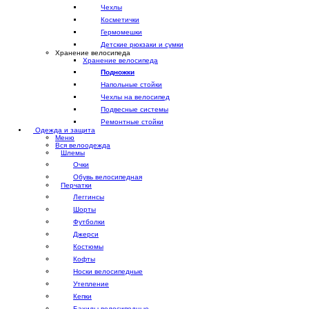
Чехлы
Косметички
Гермомешки
Детские рюкзаки и сумки
Хранение велосипеда
Хранение велосипеда
Подножки
Напольные стойки
Чехлы на велосипед
Подвесные системы
Ремонтные стойки
Одежда и защита
Меню
Вся велоодежда
Шлемы
Очки
Обувь велосипедная
Перчатки
Леггинсы
Шорты
Футболки
Джерси
Костюмы
Кофты
Носки велосипедные
Утепление
Кепки
Бахилы велосипедные