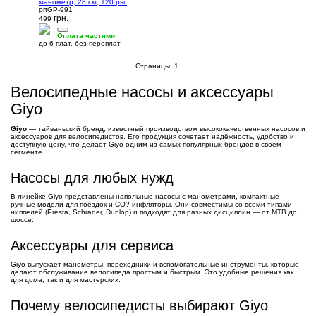
манометр, 28 см, 120 psi.
prtGP-991
грн.
499
Оплата частями
до 6 плат. без переплат
Страницы:
1
Велосипедные насосы и аксессуары
Giyo
Giyo
— тайваньский бренд, известный производством высококачественных насосов и
аксессуаров для велосипедистов. Его продукция сочетает надёжность, удобство и
доступную цену, что делает Giyo одним из самых популярных брендов в своём
сегменте.
Насосы для любых нужд
В линейке Giyo представлены напольные насосы с манометрами, компактные
ручные модели для поездок и CO?-инфляторы. Они совместимы со всеми типами
ниппелей (Presta, Schrader, Dunlop) и подходят для разных дисциплин — от MTB до
шоссе.
Аксессуары для сервиса
Giyo выпускает манометры, переходники и вспомогательные инструменты, которые
делают обслуживание велосипеда простым и быстрым. Это удобные решения как
для дома, так и для мастерских.
Почему велосипедисты выбирают Giyo