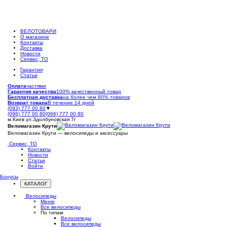
ВЕЛОТОВАРИ
О магазине
Контакты
Доставка
Новости
Сервис, ТО
Гарантия
Статьи
Оплата
частями
Гарантия качества
100% качественный товар
Бесплатная доставка
на более чем 80% товаров
Возврат товара
В течение 14 дней
(093) 777 00 80
▼
(096) 777 00 80
(066) 777 00 80
м.Киев ул.Здолбуновская 7г
Веломагазин Крути
Веломагазин Крути — велосипеды и аксессуары
Сервис, ТО
Контакты
Новости
Статьи
Войти
Бонусы
КАТАЛОГ
Открыть
меню
Велосипеды
Меню
Все велосипеды
По типам
Велосипеды
Все велосипеды