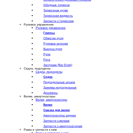
Ободные тормоза
Тормозные ручки
Тормозная жидкость
Запчасти к тормозам
Рулевое управление
Рулевое управление
Грипсы
Обмотки руля
Рулевые колонки
Выносы руля
Рули
Рога
Заглушки (Bar Ends)
Седла, подседелы
Седла, подседелы
Седла
Подседельные штыри
Зажимы подседельные
Дропперы
Вилки, амортизаторы
Вилки, амортизаторы
Вилки
Смазка для вилок
Амортизаторы задние
Запчасти к вилкам
Запчасти к амортизаторам
Рамы и запчасти к ним
Рамы и запчасти к ним