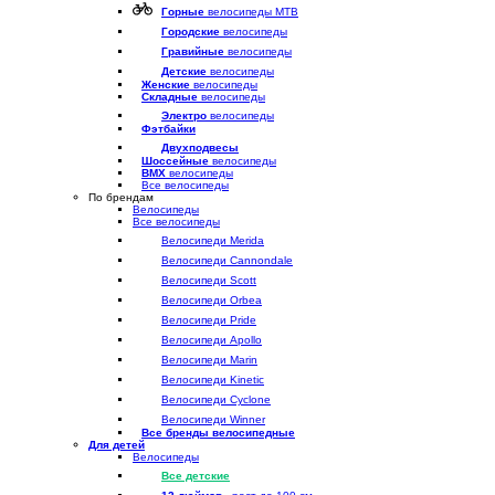
Горные
велосипеды MTB
Городские
велосипеды
Гравийные
велосипеды
Детские
велосипеды
Женские
велосипеды
Складные
велосипеды
Электро
велосипеды
Фэтбайки
Двухподвесы
Шоссейные
велосипеды
BMX
велосипеды
Все велосипеды
По брендам
Велосипеды
Все велосипеды
Велосипеди Merida
Велосипеди Cannondale
Велосипеди Scott
Велосипеди Orbea
Велосипеди Pride
Велосипеди Apollo
Велосипеди Marin
Велосипеди Kinetic
Велосипеди Cyclone
Велосипеди Winner
Все бренды велосипедные
Для детей
Велосипеды
Все детские