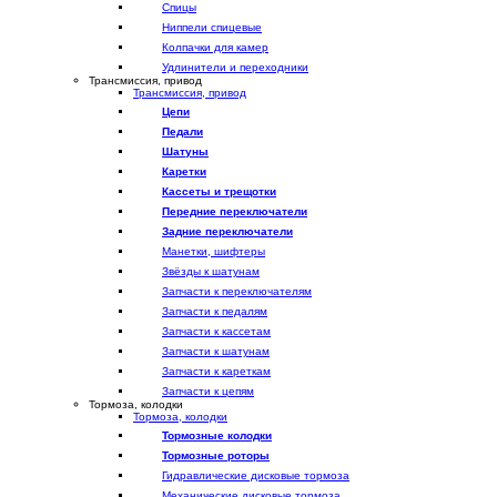
Спицы
Ниппели спицевые
Колпачки для камер
Удлинители и переходники
Трансмиссия, привод
Трансмиссия, привод
Цепи
Педали
Шатуны
Каретки
Кассеты и трещотки
Передние переключатели
Задние переключатели
Манетки, шифтеры
Звёзды к шатунам
Запчасти к переключателям
Запчасти к педалям
Запчасти к кассетам
Запчасти к шатунам
Запчасти к кареткам
Запчасти к цепям
Тормоза, колодки
Тормоза, колодки
Тормозные колодки
Тормозные роторы
Гидравлические дисковые тормоза
Механические дисковые тормоза