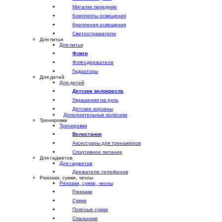
Мигалки передние
Комплекты освещения
Крепления освещения
Светоотражатели
Для питья
Для питья
Фляги
Флягодержатели
Гидраторы
Для детей
Для детей
Детские велокресла
Украшения на руль
Детские корзины
Дополнительные колёсики
Тренировки
Тренировки
Велостанки
Аксессуары для тренажёров
Спортивное питание
Для гаджетов
Для гаджетов
Держатели телефонов
Рюкзаки, сумки, чехлы
Рюкзаки, сумки, чехлы
Рюкзаки
Сумки
Поясные сумки
Спальники