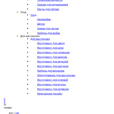
Смазка для подшипников
Пасты для сборки
Уход
Уход
Цепемойка
Щётки
Химия для чистки
Наборы для мойки
Для мастерских
Для мастерских
Инструмент для звёзд
Инструмент для цепи
Инструмент для тормозов
Инструмент для каретки
Инструмент для педалей
Инструмент для шатунов
Наборы для механика
Оборудование для мастерских
Инструмент для рулевой
Инструмент для втулок
Инструмент для подвески
Нарезанние резьбы
0
0
%
скидка
рус |
укр