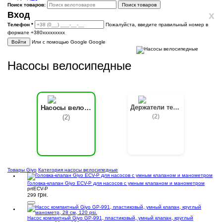
Поиск товаров:
Поиск товаров
x
Вход
Телефон
*
Пожалуйста, введите правильный номер в
формате +380ххххххххх
Войти
Или с помощью Google
Google
Насосы велосипедные
Держатели телефонов
Насосы велосипедные
(2)
(2)
Товары Giyo
Категория насосы велосипедные
Головка-клапан Giyo ECV-P для насосов с умным клапаном и манометром
prtECV-P
грн.
299
Насос компактный Giyo GP-991, пластиковый, умный клапан, круглый