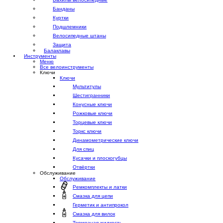
Банданы
Куртки
Подшлемники
Велосипедные штаны
Защита
Балаклавы
Инструменты
Меню
Все велоинструменты
Ключи
Ключи
Мультитулы
Шестигранники
Конусные ключи
Рожковые ключи
Торцевые ключи
Торкс ключи
Динамометрические ключи
Для спиц
Кусачки и плоскогубцы
Отвёртки
Обслуживание
Обслуживание
Ремкомплекты и латки
Смазка для цепи
Герметик и антипрокол
Смазка для вилок
Тормозная жидкость