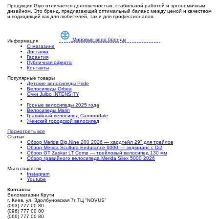
Продукция Giyo отличается долговечностью, стабильной работой и эргономичным
дизайном. Это бренд, предлагающий оптимальный баланс между ценой и качеством
и подходящий как для любителей, так и для профессионалов.
Мировые вело бренды
Информация
О магазине
Доставка
Гарантия
Публичная оферта
Контакты
Популярные товары
Детские велосипеды Pride
Велосипеды Orbea
Очки Julbo INTENSITY
Горные велосипеды 2025 года
Велосипеды Marin
Гравийный велосипед Cannondale
Женский городской велосипед
Посмотреть все
Статьи
Обзор Merida Big.Nine 200 2026 — хардтейл 29" для трейлов
Обзор Merida Scultura Endurance 6000 — эндюранс с Di2
Обзор GT Zaskar LT Comp — трейловый велосипед 130 мм
Обзор гравийного велосипеда Merida Silex 5000 2026
Мы в соцсетях
Instagram
Youtube
Контакты
Веломагазин Крути
г. Киев, ул. Здолбуновская 7г ТЦ "NOVUS"
(093) 777 00 80
(096) 777 00 80
(066) 777 00 80