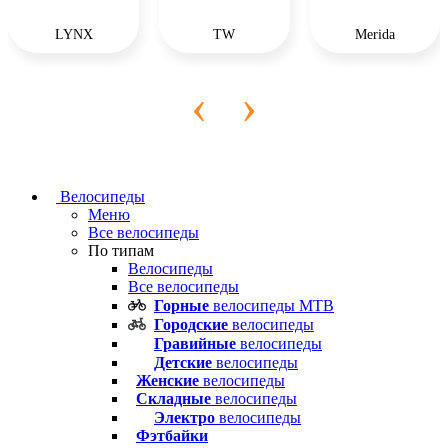
LYNX
TW
Merida
‹
›
Велосипеды
Меню
Все велосипеды
По типам
Велосипеды
Все велосипеды
Горные
велосипеды MTB
Городские
велосипеды
Гравийные
велосипеды
Детские
велосипеды
Женские
велосипеды
Складные
велосипеды
Электро
велосипеды
Фэтбайки