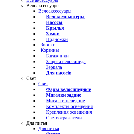
Все аксессуары
Велоаксессуары
Велоаксессуары
Велокомпьютеры
Насосы
Крылья
Замки
Подножки
Звонки
Корзины
Багажники
Защита велосипеда
Зеркала
Для насосів
Свет
Свет
Фары велосипедные
Мигалки задние
Мигалки передние
Комплекты освещения
Крепления освещения
Светоотражатели
Для питья
Для питья