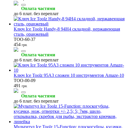
(4)
(3)
(2)
Оплата частями
до 6 плат. без переплат
Ключ Ice Toolz Handy-8 94H4 складной, нержавеющая
сталь, оранжевый
Смазки для цепи
Торцевые ключи
Фляги велосипедные
TOO-60-37
(2)
(2)
(2)
454
грн.
Оплата частями
до 6 плат. без переплат
Герметики и антипрокол
Смазки для подшипников
Мойки цепи
Ключ Ice Toolz 95A3 сложен 10 инструментов Amaze-10
(1)
(1)
(1)
TOO-00-09
491
грн.
Оплата частями
до 6 плат. без переплат
Очистители
Напольные стойки
Торкс (Torx) ключи
(1)
(1)
(1)
Мультитул Ice Toolz 15-Function: плоскогубцы, кусачки,