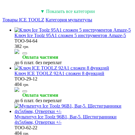
Ремкомплекты и латки
Инструмент для звёзд
Насосы велосипедные
▼ Показать все категории
(12)
(11)
(7)
Товары ICE TOOLZ
Категория мультитулы
Ключ Ice Toolz 95A1 сложен 5 инструментов Amaze-5
TOO-94-64
382
грн.
Инструмент для рулевой
Инструмент для педалей
Инструмент для шатунов
(6)
(6)
(6)
Оплата частями
до 6 плат. без переплат
Ключ ICE TOOLZ 92A1 сложен 8 функций
TOO-29-12
404
грн.
Нарезка резьбы
Оборудование для веломастерских
Кусачки и плоскогубцы
Оплата частями
(6)
(6)
(4)
до 6 плат. без переплат
Мультитул Ice Toolz 96B1, Bar-5. Шестигранники
4х5х6мм, Отвертки +/-
TOO-62-22
Подвесные системы
Динамометрические ключи
Инструмент для тормозов
404
грн.