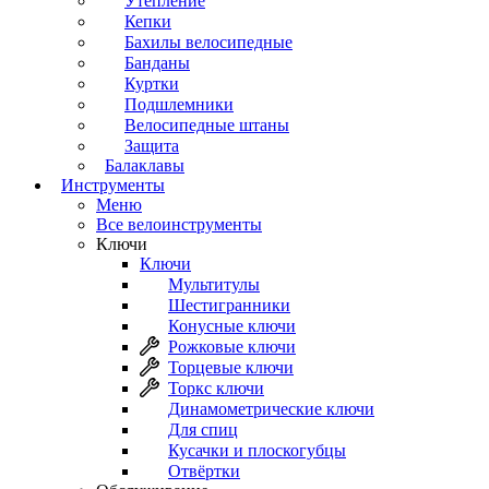
Утепление
Кепки
Бахилы велосипедные
Банданы
Куртки
Подшлемники
Велосипедные штаны
Защита
Балаклавы
Инструменты
Меню
Все велоинструменты
Ключи
Ключи
Мультитулы
Шестигранники
Конусные ключи
Рожковые ключи
Торцевые ключи
Торкс ключи
Динамометрические ключи
Для спиц
Кусачки и плоскогубцы
Отвёртки