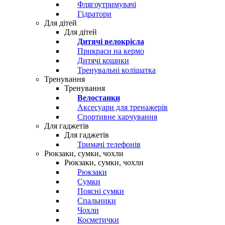
Флягоутримувачі
Гідратори
Для дітей
Для дітей
Дитячі велокрісла
Прикраси на кермо
Дитячі кошики
Тренувальні коліщатка
Тренування
Тренування
Велостанки
Аксесуари для тренажерів
Спортивне харчування
Для гаджетів
Для гаджетів
Тримачі телефонів
Рюкзаки, сумки, чохли
Рюкзаки, сумки, чохли
Рюкзаки
Сумки
Поясні сумки
Спальники
Чохли
Косметички