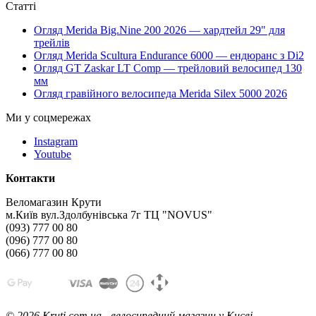
Статті
Огляд Merida Big.Nine 200 2026 — хардтейл 29" для
трейлів
Огляд Merida Scultura Endurance 6000 — ендюранс з Di2
Огляд GT Zaskar LT Comp — трейловий велосипед 130
мм
Огляд гравійного велосипеда Merida Silex 5000 2026
Ми у соцмережах
Instagram
Youtube
Контакти
Веломагазин Крути
м.Київ вул.Здолбунівська 7г ТЦ "NOVUS"
(093) 777 00 80
(096) 777 00 80
(066) 777 00 80
©
2026 Kruti.com.ua - велосипедний магазин у Києві