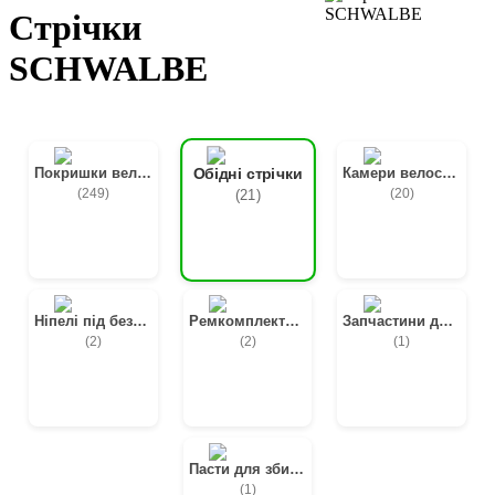
Стрічки
SCHWALBE
Покришки велосипедні
Камери велосипедні
Обідні стрічки
(249)
(20)
(21)
Ніпелі під безкамерку
Ремкомплекти та латки
Запчастини до педалей
(2)
(2)
(1)
Пасти для збирання
(1)