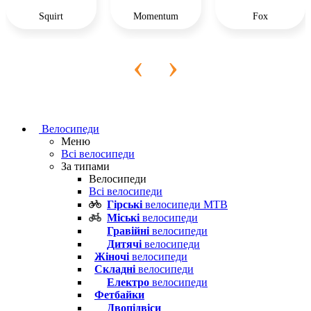
Squirt
Momentum
Fox
‹
›
Велосипеди
Меню
Всі велосипеди
За типами
Велосипеди
Всі велосипеди
Гірські
велосипеди MTB
Міські
велосипеди
Гравійні
велосипеди
Дитячі
велосипеди
Жіночі
велосипеди
Складні
велосипеди
Електро
велосипеди
Фетбайки
Двопідвіси