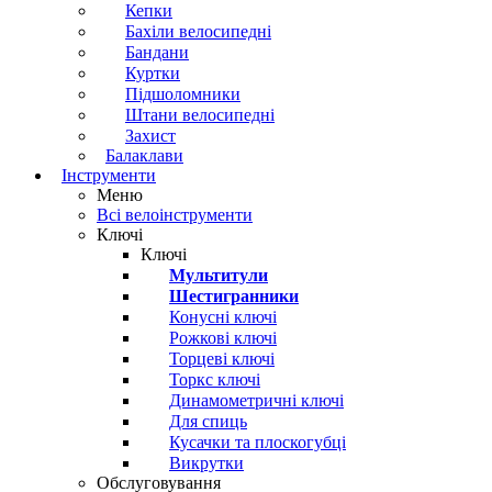
Кепки
Бахіли велосипедні
Бандани
Куртки
Підшоломники
Штани велосипедні
Захист
Балаклави
Інструменти
Меню
Всі велоінструменти
Ключі
Ключі
Мультитули
Шестигранники
Конусні ключі
Рожкові ключі
Торцеві ключі
Торкс ключі
Динамометричні ключі
Для спиць
Кусачки та плоскогубці
Викрутки
Обслуговування