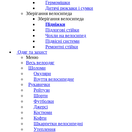
Гермомішки
Дитячі рюкзаки і сумки
Зберігання велосипеда
Зберігання велосипеда
Підніжки
Підлогові стійки
Чохли на велосипед
Підвісні системи
Ремонтні стійки
Одяг та захист
Меню
Весь велоодяг
Шоломи
Окуляри
Взуття велосипедне
Рукавички
Рейтузи
Шорти
Футболки
Джерсі
Костюми
Кофти
Шкарпетки велосипедні
Утеплення