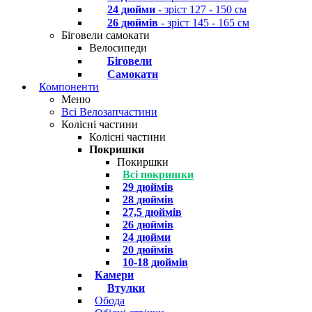
24 дюйми
- зріст 127 - 150 см
26 дюймів
- зріст 145 - 165 см
Біговели самокати
Велосипеди
Біговели
Самокати
Компоненти
Меню
Всі Велозапчастини
Колісні частини
Колісні частини
Покришки
Покиршки
Всі покришки
29 дюймів
28 дюймів
27,5 дюймів
26 дюймів
24 дюйми
20 дюймів
10-18 дюймів
Камери
Втулки
Обода