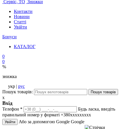
Сервіс, ТО
Знижки
Контакти
Новини
Статті
Увійти
Бонуси
КАТАЛОГ
0
0
%
знижка
укр |
рус
Пошук товарів:
Пошук товарів
x
Вхід
Телефон
*
Будь ласка, введіть
правильний номер у форматі +380ххххххххх
Або за допомогою Google
Google
Увійти