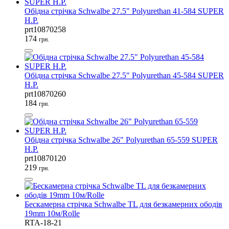
Обідна стрічка Schwalbe 27.5" Polyurethan 41-584 SUPER
H.P.
prt10870258
174
грн.
Обідна стрічка Schwalbe 27.5" Polyurethan 45-584 SUPER
H.P.
prt10870260
184
грн.
Обідна стрічка Schwalbe 26" Polyurethan 65-559 SUPER
H.P.
prt10870120
219
грн.
Бескамерна стрічка Schwalbe TL для безкамерних ободів
19mm 10м/Rolle
RTA-18-21