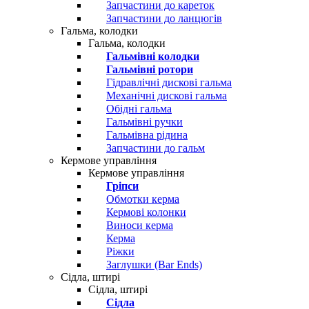
Запчастини до кареток
Запчастини до ланцюгів
Гальма, колодки
Гальма, колодки
Гальмівні колодки
Гальмівні ротори
Гідравлічні дискові гальма
Механічні дискові гальма
Обідні гальма
Гальмівні ручки
Гальмівна рідина
Запчастини до гальм
Кермове управління
Кермове управління
Гріпси
Обмотки керма
Кермові колонки
Виноси керма
Керма
Ріжки
Заглушки (Bar Ends)
Сідла, штирі
Сідла, штирі
Сідла