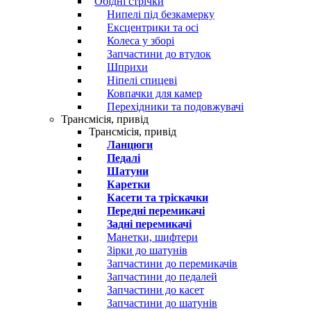
Обідні стрічки
Нипелі під безкамерку
Ексцентрики та осі
Колеса у зборі
Запчастини до втулок
Шприхи
Ніпелі спицеві
Ковпачки для камер
Перехідники та подовжувачі
Трансмісія, привід
Трансмісія, привід
Ланцюги
Педалі
Шатуни
Каретки
Касети та тріскачки
Передні перемикачі
Задні перемикачі
Манетки, шифтери
Зірки до шатунів
Запчастини до перемикачів
Запчастини до педалей
Запчастини до касет
Запчастини до шатунів