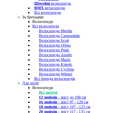
Шосейні
велосипеди
BMX
велосипеди
Всі велосипеди
За брендами
Велосипеди
Всі велосипеди
Велосипеди Merida
Велосипеди Cannondale
Велосипеди Scott
Велосипеди Orbea
Велосипеди Pride
Велосипеди Apollo
Велосипеди Marin
Велосипеди Kinetic
Велосипеди Cyclone
Велосипеди Winner
Всі бренди велосипедів
Для дітей
Велосипеди
Всі дитячі
12 дюймів
- зріст до 100 см
16 дюймів
- зріст 97 - 120 см
18 дюймів
- зріст 107 - 125 см
20 дюймів
- зріст 117 - 135 см