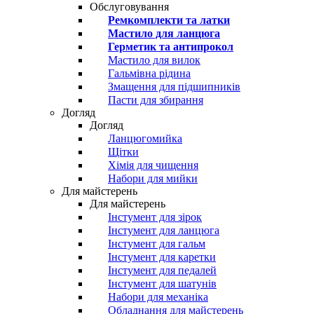
Обслуговування
Ремкомплекти та латки
Мастило для ланцюга
Герметик та антипрокол
Мастило для вилок
Гальмівна рідина
Змащення для підшипників
Пасти для збирання
Догляд
Догляд
Ланцюгомийка
Щітки
Хімія для чищення
Набори для мийки
Для майстерень
Для майстерень
Інстумент для зірок
Інстумент для ланцюга
Інстумент для гальм
Інстумент для каретки
Інстумент для педалей
Інстумент для шатунів
Набори для механіка
Обладнання для майстерень