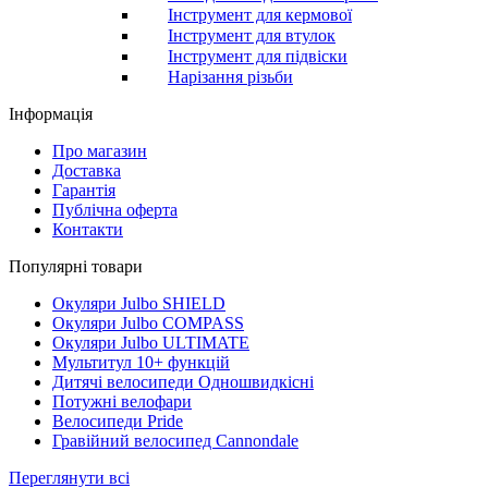
Інструмент для кермової
Інструмент для втулок
Інструмент для підвіски
Нарізання різьби
Інформація
Про магазин
Доставка
Гарантія
Публічна оферта
Контакти
Популярні товари
Окуляри Julbo SHIELD
Окуляри Julbo COMPASS
Окуляри Julbo ULTIMATE
Мультитул 10+ функцій
Дитячі велосипеди Одношвидкісні
Потужні велофари
Велосипеди Pride
Гравійний велосипед Cannondale
Переглянути всі