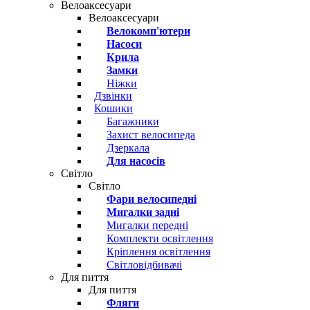
Велоаксесуари
Велоаксесуари
Велокомп'ютери
Насоси
Крила
Замки
Ніжки
Дзвінки
Кошики
Багажники
Захист велосипеда
Дзеркала
Для насосів
Світло
Світло
Фари велосипедні
Мигалки задні
Мигалки передні
Комплекти освітлення
Кріплення освітлення
Світловідбивачі
Для пиття
Для пиття
Фляги