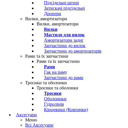
Підсідельні штирі
Затискачі підсідельні
Дропери
Вилки, амортизатори
Вилки, амортизатори
Вилки
Мастило для вилок
Амортизатори задні
Запчастини до вилок
Запчастини до амортизаторів
Рами та їх запчастини
Рами та їх запчастини
Рами
Гак на раму
Запчастини до рами
Тросики та оболонки
Тросики та оболонки
Тросики
Оболоники
Гідролінія
Кінцевики (Ковпачки)
Аксесуари
Меню
Всі Аксесуари