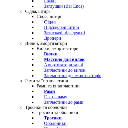
Ріжки
Заглушки (Bar Ends)
Сідла, штирі
Сідла, штирі
Сідла
Підсідельні штирі
Затискачі підсідельні
Дропери
Вилки, амортизатори
Вилки, амортизатори
Вилки
Мастило для вилок
Амортизатори задні
Запчастини до вилок
Запчастини до амортизаторів
Рами та їх запчастини
Рами та їх запчастини
Рами
Гак на раму
Запчастини до рами
Тросики та оболонки
Тросики та оболонки
Тросики
Оболоники