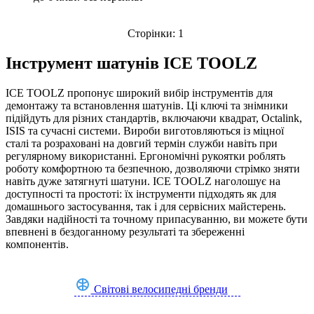
Щітки
(1)
Сторінки:
1
Інструмент шатунів ICE TOOLZ
ICE TOOLZ пропонує широкий вибір інструментів для
демонтажу та встановлення шатунів. Ці ключі та знімники
підійдуть для різних стандартів, включаючи квадрат, Octalink,
ISIS та сучасні системи. Вироби виготовляються із міцної
сталі та розраховані на довгий термін служби навіть при
регулярному використанні. Ергономічні рукоятки роблять
роботу комфортною та безпечною, дозволяючи стрімко зняти
навіть дуже затягнуті шатуни. ICE TOOLZ наголошує на
доступності та простоті: їх інструменти підходять як для
домашнього застосування, так і для сервісних майстерень.
Завдяки надійності та точному припасуванню, ви можете бути
впевнені в бездоганному результаті та збереженні
компонентів.
Світові велосипедні бренди