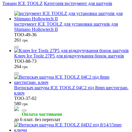
Товари ICE TOOLZ
Категорія інструмент для шатунів
інструмент ICE TOOLZ для установки шатунів для
Shimano Hollowtech II
Інструмент для кермової
Інструмент для педалей
Інструмент для шатунів
TOO-49-36
(6)
(6)
(6)
261
грн.
Ключ Ice Toolz 27P5 для відкручування бонок шатунів
TOO-88-73
264
грн.
Нарізання різьби
Обладнання для майстерень
Кусачки та плоскогубці
(6)
(6)
(4)
Витискач шатуна ICE TOOLZ 04C2 під 8mm шестигран.
ключ
TOO-37-02
580
грн.
Підвісні системи
Динамометричні ключі
Інструмент для гальм
Оплата частинами
(4)
(3)
(2)
до 6 плат. без переплат