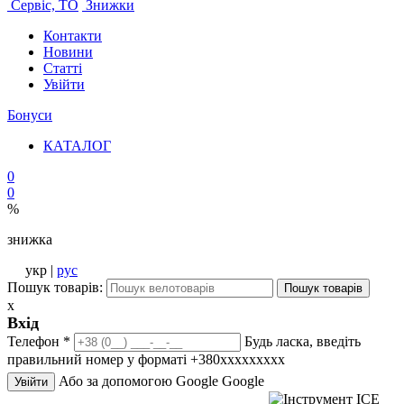
Сервіс, ТО
Знижки
Контакти
Новини
Статті
Увійти
Бонуси
КАТАЛОГ
0
0
%
знижка
укр |
рус
Пошук товарів:
Пошук товарів
x
Вхід
Телефон
*
Будь ласка, введіть
правильний номер у форматі +380ххххххххх
Або за допомогою Google
Google
Увійти