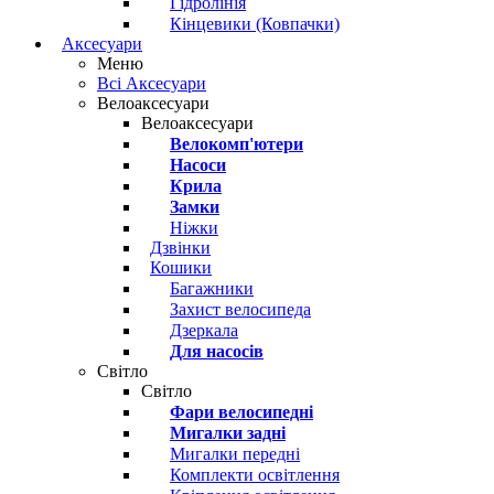
Гідролінія
Кінцевики (Ковпачки)
Аксесуари
Меню
Всі Аксесуари
Велоаксесуари
Велоаксесуари
Велокомп'ютери
Насоси
Крила
Замки
Ніжки
Дзвінки
Кошики
Багажники
Захист велосипеда
Дзеркала
Для насосів
Світло
Світло
Фари велосипедні
Мигалки задні
Мигалки передні
Комплекти освітлення