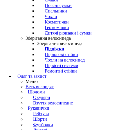
Поясні сумки
Спальники
Чохли
Косметички
Гермомішки
Дитячі рюкзаки і сумки
Зберігання велосипеда
Зберігання велосипеда
Підніжки
Підлогові стійки
Чохли на велосипед
Підвісні системи
Ремонтні стійки
Одяг та захист
Меню
Весь велоодяг
Шоломи
Окуляри
Взуття велосипедне
Рукавички
Рейтузи
Шорти
Футболки