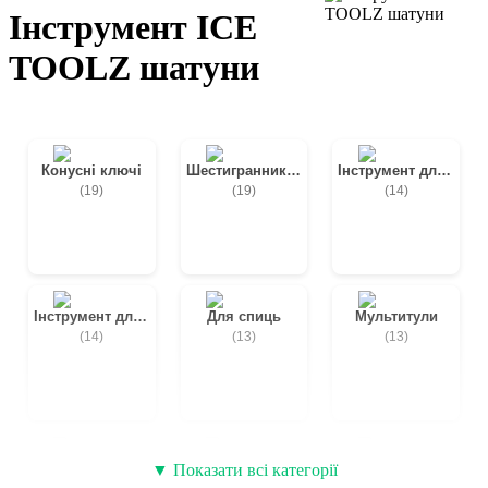
Інструмент ICE
TOOLZ шатуни
Конусні ключі
Шестигранники велосипедні
Інструмент для каретки
(19)
(19)
(14)
Інструмент для ланцюга
Для спиць
Мультитули
(14)
(13)
(13)
Ремкомплекти та латки
Інструмент для зірок
Насоси велосипедні
▼ Показати всі категорії
(12)
(11)
(7)