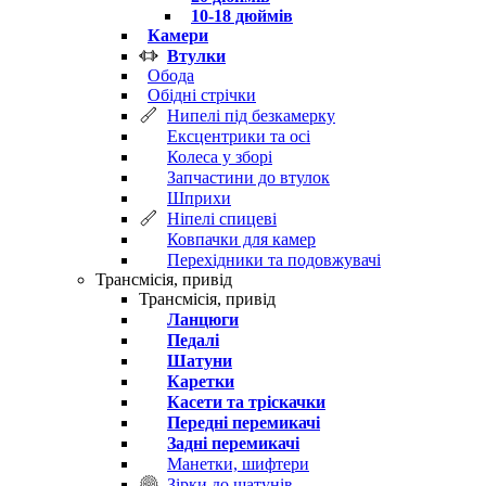
10-18 дюймів
Камери
Втулки
Обода
Обідні стрічки
Нипелі під безкамерку
Ексцентрики та осі
Колеса у зборі
Запчастини до втулок
Шприхи
Ніпелі спицеві
Ковпачки для камер
Перехідники та подовжувачі
Трансмісія, привід
Трансмісія, привід
Ланцюги
Педалі
Шатуни
Каретки
Касети та тріскачки
Передні перемикачі
Задні перемикачі
Манетки, шифтери
Зірки до шатунів