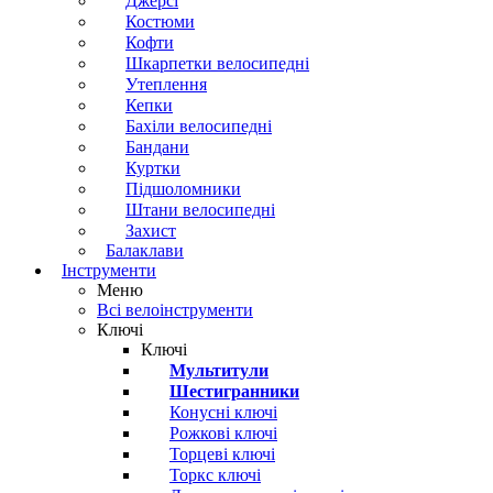
Джерсі
Костюми
Кофти
Шкарпетки велосипедні
Утеплення
Кепки
Бахіли велосипедні
Бандани
Куртки
Підшоломники
Штани велосипедні
Захист
Балаклави
Інструменти
Меню
Всі велоінструменти
Ключі
Ключі
Мультитули
Шестигранники
Конусні ключі
Рожкові ключі
Торцеві ключі
Торкс ключі