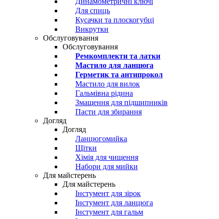
Динамометричні ключі
Для спиць
Кусачки та плоскогубці
Викрутки
Обслуговування
Обслуговування
Ремкомплекти та латки
Мастило для ланцюга
Герметик та антипрокол
Мастило для вилок
Гальмівна рідина
Змащення для підшипників
Пасти для збирання
Догляд
Догляд
Ланцюгомийка
Щітки
Хімія для чищення
Набори для мийки
Для майстерень
Для майстерень
Інстумент для зірок
Інстумент для ланцюга
Інстумент для гальм