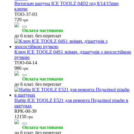
Витискач шатуна ICE TOOLZ 04D2 під 8/14/15mm
ключи
TOO-37-03
729
Мастила для ланцюга
Торцеві ключі
Фляги велосипедні
грн.
(2)
(2)
(2)
Оплата частинами
до 6 плат. без переплат
Ключ ICE TOOLZ 04S1 знімач. д/шатунів з зносостійкою
ручкою
Герметики та антипрокол
Змащення для підшипників
Ланцюгомийки
TOO-04-14
(1)
(1)
(1)
986
грн.
Оплата частинами
до 6 плат. без переплат
Очищувачі
Підлогові стійки
Торкс (Torx) ключі
Набір ICE TOOLZ E521 для ремонта Педаліної різьби в
(1)
(1)
(1)
шатунах
RPK-00-39
12150
грн.
Оплата частинами
до 6 плат. без переплат