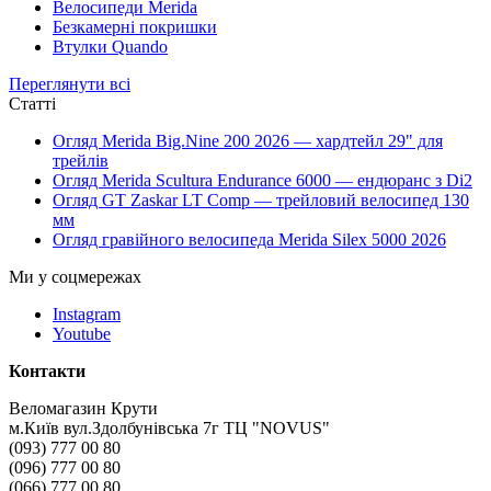
Велосипеди Merida
Безкамерні покришки
Втулки Quando
Переглянути всі
Статті
Огляд Merida Big.Nine 200 2026 — хардтейл 29" для
трейлів
Огляд Merida Scultura Endurance 6000 — ендюранс з Di2
Огляд GT Zaskar LT Comp — трейловий велосипед 130
мм
Огляд гравійного велосипеда Merida Silex 5000 2026
Ми у соцмережах
Instagram
Youtube
Контакти
Веломагазин Крути
м.Київ вул.Здолбунівська 7г ТЦ "NOVUS"
(093) 777 00 80
(096) 777 00 80
(066) 777 00 80