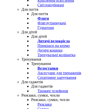
Кріплення освітлення
Світловідбивачі
Для пиття
Для пиття
Фляги
Флягоутримувачі
Гідратори
Для дітей
Для дітей
Дитячі велокрісла
Прикраси на кермо
Дитячі кошики
Тренувальні коліщатка
Тренування
Тренування
Велостанки
Аксесуари для тренажерів
Спортивне харчування
Для гаджетів
Для гаджетів
Тримачі телефонів
Рюкзаки, сумки, чохли
Рюкзаки, сумки, чохли
Рюкзаки
Сумки