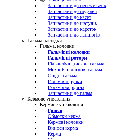
Запчастини до перемикачів
Запчастини до педалей
Запчастини до касет
Запчастини до шатунів
Запчастини до кареток
Запчастини до ланцюгів
Гальма, колодки
Гальма, колодки
Гальмівні колодки
Гальмівні ротори
Гідравлічні дискові гальма
Механічні дискові гальма
Обідні гальма
Гальмівні ручки
Гальмівна рідина
Запчастини до гальм
Кермове управління
Кермове управління
Гріпси
Обмотки керма
Кермові колонки
Виноси керма
Керма