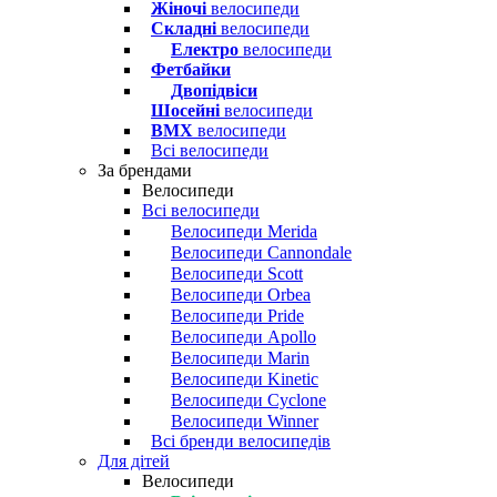
Жіночі
велосипеди
Складні
велосипеди
Електро
велосипеди
Фетбайки
Двопідвіси
Шосейні
велосипеди
BMX
велосипеди
Всі велосипеди
За брендами
Велосипеди
Всі велосипеди
Велосипеди Merida
Велосипеди Cannondale
Велосипеди Scott
Велосипеди Orbea
Велосипеди Pride
Велосипеди Apollo
Велосипеди Marin
Велосипеди Kinetic
Велосипеди Cyclone
Велосипеди Winner
Всі бренди велосипедів
Для дітей
Велосипеди