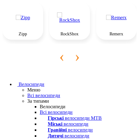
Zipp
RockShox
Remerx
‹
›
Велосипеди
Меню
Всі велосипеди
За типами
Велосипеди
Всі велосипеди
Гірські
велосипеди MTB
Міські
велосипеди
Гравійні
велосипеди
Дитячі
велосипеди