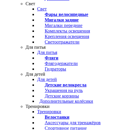
Свет
Свет
Фары велосипедные
Мигалки задние
Мигалки передние
Комплекты освещения
Крепления освещения
Светоотражатели
Для питья
Для питья
Фляги
Флягодержатели
Гидраторы
Для детей
Для детей
Детские велокресла
Украшения на руль
Детские корзины
Дополнительные колёсики
Тренировки
Тренировки
Велостанки
Аксессуары для тренажёров
Спортивное питание