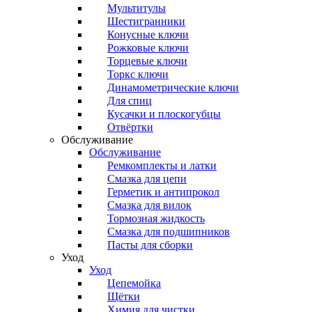
Мультитулы
Шестигранники
Конусные ключи
Рожковые ключи
Торцевые ключи
Торкс ключи
Динамометрические ключи
Для спиц
Кусачки и плоскогубцы
Отвёртки
Обслуживание
Обслуживание
Ремкомплекты и латки
Смазка для цепи
Герметик и антипрокол
Смазка для вилок
Тормозная жидкость
Смазка для подшипников
Пасты для сборки
Уход
Уход
Цепемойка
Щётки
Химия для чистки