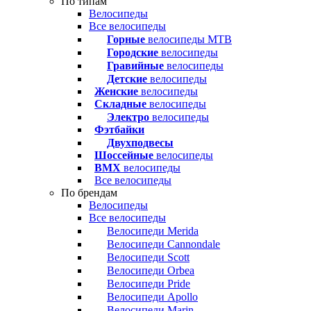
По типам
Велосипеды
Все велосипеды
Горные
велосипеды MTB
Городские
велосипеды
Гравийные
велосипеды
Детские
велосипеды
Женские
велосипеды
Складные
велосипеды
Электро
велосипеды
Фэтбайки
Двухподвесы
Шоссейные
велосипеды
BMX
велосипеды
Все велосипеды
По брендам
Велосипеды
Все велосипеды
Велосипеди Merida
Велосипеди Cannondale
Велосипеди Scott
Велосипеди Orbea
Велосипеди Pride
Велосипеди Apollo
Велосипеди Marin