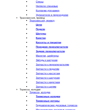
Спицы
Ниппели спицевые
Колпачки для камер
Удлинители и переходники
Трансмиссия, привод
Трансмиссия, привод
Цепи
Педали
Шатуны
Каретки
Кассеты и трещотки
Передние переключатели
Задние переключатели
Манетки, шифтеры
Звёзды к шатунам
Запчасти к переключателям
Запчасти к педалям
Запчасти к кассетам
Запчасти к шатунам
Запчасти к кареткам
Запчасти к цепям
Тормоза, колодки
Тормоза, колодки
Тормозные колодки
Тормозные роторы
Гидравлические дисковые тормоза
Механические дисковые тормоза