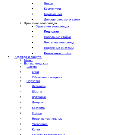
Чехлы
Косметички
Гермомешки
Детские рюкзаки и сумки
Хранение велосипеда
Хранение велосипеда
Подножки
Напольные стойки
Чехлы на велосипед
Подвесные системы
Ремонтные стойки
Одежда и защита
Меню
Вся велоодежда
Шлемы
Очки
Обувь велосипедная
Перчатки
Леггинсы
Шорты
Футболки
Джерси
Костюмы
Кофты
Носки велосипедные
Утепление
Кепки
Бахилы велосипедные