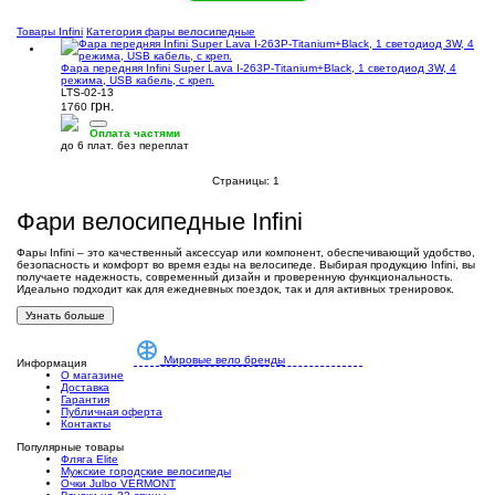
Товары Infini
Категория фары велосипедные
Фара передняя Infini Super Lava I-263P-Titanium+Black, 1 светодиод 3W, 4
режима, USB кабель, с креп.
LTS-02-13
грн.
1760
Оплата частями
до 6 плат. без переплат
Страницы:
1
Фари велосипедные Infini
Фары Infini – это качественный аксессуар или компонент, обеспечивающий удобство,
безопасность и комфорт во время езды на велосипеде. Выбирая продукцию Infini, вы
получаете надежность, современный дизайн и проверенную функциональность.
Идеально подходит как для ежедневных поездок, так и для активных тренировок.
Узнать больше
Мировые вело бренды
Информация
О магазине
Доставка
Гарантия
Публичная оферта
Контакты
Популярные товары
Фляга Elite
Мужские городские велосипеды
Очки Julbo VERMONT