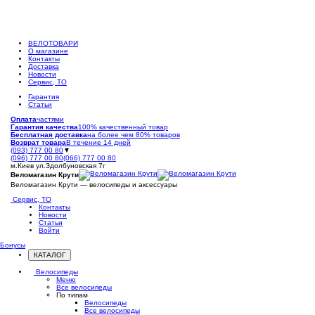
ВЕЛОТОВАРИ
О магазине
Контакты
Доставка
Новости
Сервис, ТО
Гарантия
Статьи
Оплата
частями
Гарантия качества
100% качественный товар
Бесплатная доставка
на более чем 80% товаров
Возврат товара
В течение 14 дней
(093) 777 00 80
▼
(096) 777 00 80
(066) 777 00 80
м.Киев ул.Здолбуновская 7г
Веломагазин Крути
Веломагазин Крути — велосипеды и аксессуары
Сервис, ТО
Контакты
Новости
Статьи
Войти
Бонусы
КАТАЛОГ
Открыть
меню
Велосипеды
Меню
Все велосипеды
По типам
Велосипеды
Все велосипеды