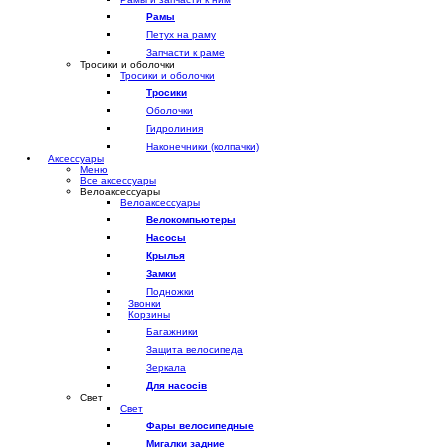
Рамы
Петух на раму
Запчасти к раме
Тросики и оболочки
Тросики и оболочки
Тросики
Оболочки
Гидролиния
Наконечники (колпачки)
Аксессуары
Меню
Все аксессуары
Велоаксессуары
Велоаксессуары
Велокомпьютеры
Насосы
Крылья
Замки
Подножки
Звонки
Корзины
Багажники
Защита велосипеда
Зеркала
Для насосів
Свет
Свет
Фары велосипедные
Мигалки задние