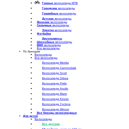
Горные
велосипеды MTB
Городские
велосипеды
Гравийные
велосипеды
Детские
велосипеды
Женские
велосипеды
Складные
велосипеды
Электро
велосипеды
Фэтбайки
Двухподвесы
Шоссейные
велосипеды
BMX
велосипеды
Все велосипеды
По брендам
Велосипеды
Все велосипеды
Велосипеди Merida
Велосипеди Cannondale
Велосипеди Scott
Велосипеди Orbea
Велосипеди Pride
Велосипеди Apollo
Велосипеди Marin
Велосипеди Kinetic
Велосипеди Cyclone
Велосипеди Winner
Все бренды велосипедные
Для детей
Велосипеды
Все детские