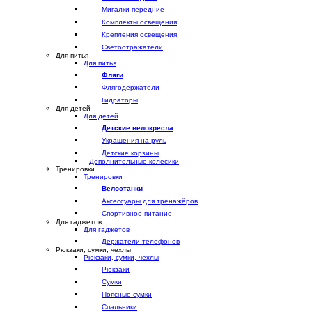
Мигалки передние
Комплекты освещения
Крепления освещения
Светоотражатели
Для питья
Для питья
Фляги
Флягодержатели
Гидраторы
Для детей
Для детей
Детские велокресла
Украшения на руль
Детские корзины
Дополнительные колёсики
Тренировки
Тренировки
Велостанки
Аксессуары для тренажёров
Спортивное питание
Для гаджетов
Для гаджетов
Держатели телефонов
Рюкзаки, сумки, чехлы
Рюкзаки, сумки, чехлы
Рюкзаки
Сумки
Поясные сумки
Спальники