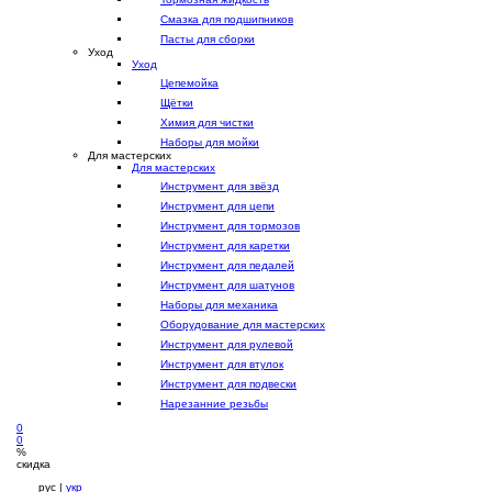
Смазка для подшипников
Пасты для сборки
Уход
Уход
Цепемойка
Щётки
Химия для чистки
Наборы для мойки
Для мастерских
Для мастерских
Инструмент для звёзд
Инструмент для цепи
Инструмент для тормозов
Инструмент для каретки
Инструмент для педалей
Инструмент для шатунов
Наборы для механика
Оборудование для мастерских
Инструмент для рулевой
Инструмент для втулок
Инструмент для подвески
Нарезанние резьбы
0
0
%
скидка
рус |
укр