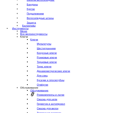
Банданы
Куртки
Подшлемники
Велосипедные штаны
Защита
Балаклавы
Инструменты
Меню
Все велоинструменты
Ключи
Ключи
Мультитулы
Шестигранники
Конусные ключи
Рожковые ключи
Торцевые ключи
Торкс ключи
Динамометрические ключи
Для спиц
Кусачки и плоскогубцы
Отвёртки
Обслуживание
Обслуживание
Ремкомплекты и латки
Смазка для цепи
Герметик и антипрокол
Смазка для вилок
Тормозная жидкость