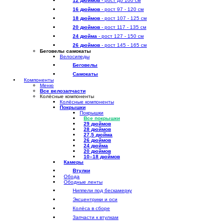
12 дюймов
- рост до 100 см
16 дюймов
- рост 97 - 120 см
18 дюймов
- рост 107 - 125 см
20 дюймов
- рост 117 - 135 см
24 дюйма
- рост 127 - 150 см
26 дюймов
- рост 145 - 165 см
Беговелы самокаты
Велосипеды
Беговелы
Самокаты
Компоненты
Меню
Все велозапчасти
Колёсные компоненты
Колёсные компоненты
Покрышки
Покрышки
Все покрышки
29 дюймов
28 дюймов
27,5 дюйма
26 дюймов
24 дюйма
20 дюймов
10–18 дюймов
Камеры
Втулки
Обода
Ободные ленты
Ниппели под бескамерку
Эксцентрики и оси
Колёса в сборе
Запчасти к втулкам