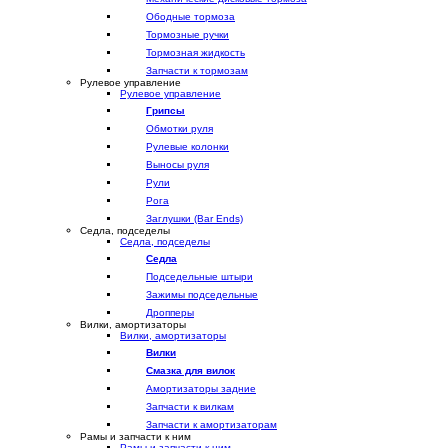
Ободные тормоза
Тормозные ручки
Тормозная жидкость
Запчасти к тормозам
Рулевое управление
Рулевое управление
Грипсы
Обмотки руля
Рулевые колонки
Выносы руля
Рули
Рога
Заглушки (Bar Ends)
Седла, подседелы
Седла, подседелы
Седла
Подседельные штыри
Зажимы подседельные
Дропперы
Вилки, амортизаторы
Вилки, амортизаторы
Вилки
Смазка для вилок
Амортизаторы задние
Запчасти к вилкам
Запчасти к амортизаторам
Рамы и запчасти к ним
Рамы и запчасти к ним