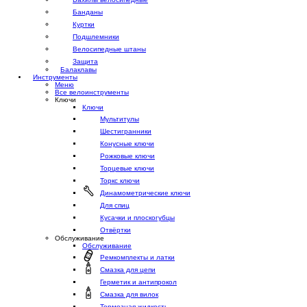
Банданы
Куртки
Подшлемники
Велосипедные штаны
Защита
Балаклавы
Инструменты
Меню
Все велоинструменты
Ключи
Ключи
Мультитулы
Шестигранники
Конусные ключи
Рожковые ключи
Торцевые ключи
Торкс ключи
Динамометрические ключи
Для спиц
Кусачки и плоскогубцы
Отвёртки
Обслуживание
Обслуживание
Ремкомплекты и латки
Смазка для цепи
Герметик и антипрокол
Смазка для вилок
Тормозная жидкость