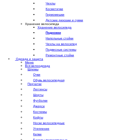
Чехлы
Косметички
Гермомешки
Детские рюкзаки и сумки
Хранение велосипеда
Хранение велосипеда
Подножки
Напольные стойки
Чехлы на велосипед
Подвесные системы
Ремонтные стойки
Одежда и защита
Меню
Вся велоодежда
Шлемы
Очки
Обувь велосипедная
Перчатки
Леггинсы
Шорты
Футболки
Джерси
Костюмы
Кофты
Носки велосипедные
Утепление
Кепки
Бахилы велосипедные