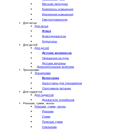
Мигалки передние
Комплекты освещения
Крепления освещения
Светоотражатели
Для питья
Для питья
Фляги
Флягодержатели
Гидраторы
Для детей
Для детей
Детские велокресла
Украшения на руль
Детские корзины
Дополнительные колёсики
Тренировки
Тренировки
Велостанки
Аксессуары для тренажёров
Спортивное питание
Для гаджетов
Для гаджетов
Держатели телефонов
Рюкзаки, сумки, чехлы
Рюкзаки, сумки, чехлы
Рюкзаки
Сумки
Поясные сумки
Спальники