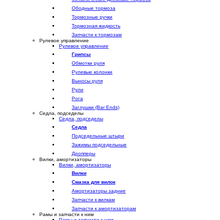
Ободные тормоза
Тормозные ручки
Тормозная жидкость
Запчасти к тормозам
Рулевое управление
Рулевое управление
Грипсы
Обмотки руля
Рулевые колонки
Выносы руля
Рули
Рога
Заглушки (Bar Ends)
Седла, подседелы
Седла, подседелы
Седла
Подседельные штыри
Зажимы подседельные
Дропперы
Вилки, амортизаторы
Вилки, амортизаторы
Вилки
Смазка для вилок
Амортизаторы задние
Запчасти к вилкам
Запчасти к амортизаторам
Рамы и запчасти к ним
Рамы и запчасти к ним