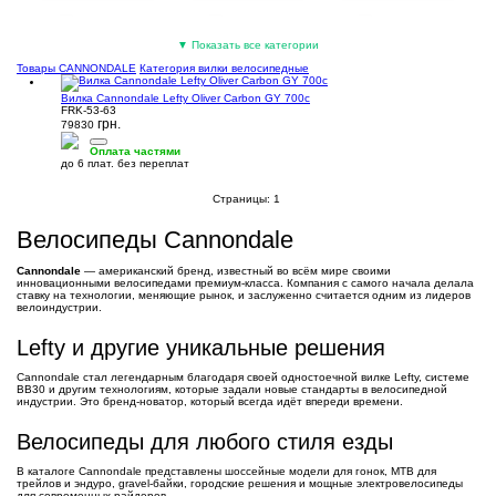
Велосипедные седла
Фляги велосипедные
Выносы руля
▼ Показать все категории
(6)
(5)
(3)
Товары CANNONDALE
Категория вилки велосипедные
Вилка Cannondale Lefty Oliver Carbon GY 700c
FRK-53-63
грн.
79830
Оплата частями
до 6 плат. без переплат
Рулевые колонки
Флягодержатели
Подседельные зажимы
Страницы:
1
(3)
(3)
(2)
Велосипеды Cannondale
Cannondale
— американский бренд, известный во всём мире своими
инновационными велосипедами премиум-класса. Компания с самого начала делала
ставку на технологии, меняющие рынок, и заслуженно считается одним из лидеров
велоиндустрии.
Велосипедные колёса
Мультитулы
Рамы велосипедные
Lefty и другие уникальные решения
(2)
(2)
(2)
Cannondale стал легендарным благодаря своей одностоечной вилке Lefty, системе
BB30 и другим технологиям, которые задали новые стандарты в велосипедной
индустрии. Это бренд-новатор, который всегда идёт впереди времени.
Велосипеды для любого стиля езды
В каталоге Cannondale представлены шоссейные модели для гонок, MTB для
трейлов и эндуро, gravel-байки, городские решения и мощные электровелосипеды
Втулки велосипедные
Эксцентрики и оси
Вилки велосипедные
для современных райдеров.