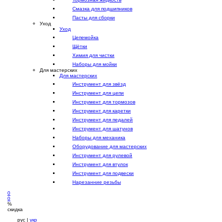
Смазка для подшипников
Пасты для сборки
Уход
Уход
Цепемойка
Щётки
Химия для чистки
Наборы для мойки
Для мастерских
Для мастерских
Инструмент для звёзд
Инструмент для цепи
Инструмент для тормозов
Инструмент для каретки
Инструмент для педалей
Инструмент для шатунов
Наборы для механика
Оборудование для мастерских
Инструмент для рулевой
Инструмент для втулок
Инструмент для подвески
Нарезанние резьбы
0
0
%
скидка
рус |
укр