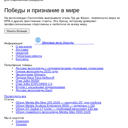
(1)
(1)
(1)
Победы и признание в мире
На велосипедах Cannondale выигрывали этапы Тур де Франс, чемпионаты мира по
MTB и другие престижные старты. Это бренд, которому доверяют
профессиональные спортсмены и любители по всему миру.
Узнать больше
Запчасти к тормозам
Защита велосипеда
Каретки велосипедные
(1)
(1)
(1)
Мировые вело бренды
Информация
О магазине
Доставка
Гарантия
Публичная оферта
Контакты
Популярные товары
Детские велосипеды с гидравлическими дисковыми тормозами
Горные велосипеды 2025 года
Насосы велосипедные
Напольные стойки
Подножки для велосипеда
Эксцентрики Shimano
Педали Race Face Aeffect-R
(1)
(1)
(1)
Очки Julbo RUSH
Очки Julbo EXPLORER 2.0
Втулки с насыпными подшипниками
Детские велосипеды Giant
Посмотреть все
Статьи
Обзор Merida Big.Nine 200 2026 — хардтейл 29" для трейлов
Обзор Merida Scultura Endurance 6000 — эндюранс с Di2
Обзор GT Zaskar LT Comp — трейловый велосипед 130 мм
Подшипники
Обзор гравийного велосипеда Merida Silex 5000 2026
(1)
Мы в соцсетях
Instagram
Youtube