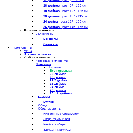
12 дюймов
- рост до 100 см
16 дюймов
- рост 97 - 120 см
18 дюймов
- рост 107 - 125 см
20 дюймов
- рост 117 - 135 см
24 дюйма
- рост 127 - 150 см
26 дюймов
- рост 145 - 165 см
Беговелы самокаты
Велосипеды
Беговелы
Самокаты
Компоненты
Меню
Все велозапчасти
Колёсные компоненты
Колёсные компоненты
Покрышки
Покрышки
Все покрышки
29 дюймов
28 дюймов
27,5 дюйма
26 дюймов
24 дюйма
20 дюймов
10–18 дюймов
Камеры
Втулки
Обода
Ободные ленты
Ниппели под бескамерку
Эксцентрики и оси
Колёса в сборе
Запчасти к втулкам