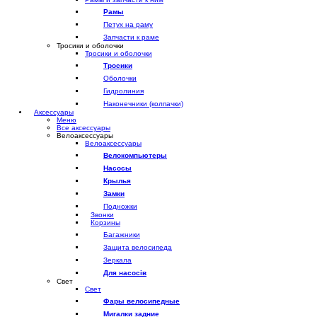
Рамы
Петух на раму
Запчасти к раме
Тросики и оболочки
Тросики и оболочки
Тросики
Оболочки
Гидролиния
Наконечники (колпачки)
Аксессуары
Меню
Все аксессуары
Велоаксессуары
Велоаксессуары
Велокомпьютеры
Насосы
Крылья
Замки
Подножки
Звонки
Корзины
Багажники
Защита велосипеда
Зеркала
Для насосів
Свет
Свет
Фары велосипедные
Мигалки задние