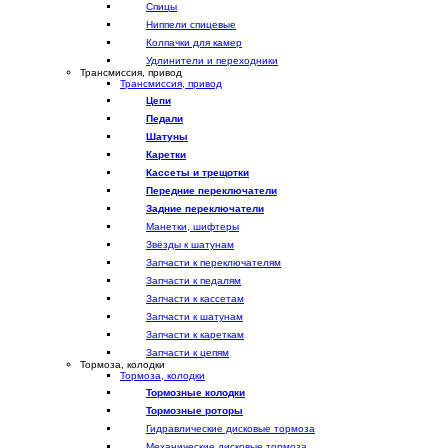
Спицы
Ниппели спицевые
Колпачки для камер
Удлинители и переходники
Трансмиссия, привод
Трансмиссия, привод
Цепи
Педали
Шатуны
Каретки
Кассеты и трещотки
Передние переключатели
Задние переключатели
Манетки, шифтеры
Звёзды к шатунам
Запчасти к переключателям
Запчасти к педалям
Запчасти к кассетам
Запчасти к шатунам
Запчасти к кареткам
Запчасти к цепям
Тормоза, колодки
Тормоза, колодки
Тормозные колодки
Тормозные роторы
Гидравлические дисковые тормоза
Механические дисковые тормоза