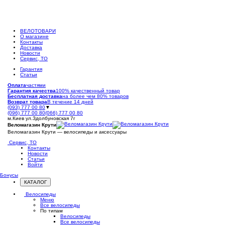
ВЕЛОТОВАРИ
О магазине
Контакты
Доставка
Новости
Сервис, ТО
Гарантия
Статьи
Оплата
частями
Гарантия качества
100% качественный товар
Бесплатная доставка
на более чем 80% товаров
Возврат товара
В течение 14 дней
(093) 777 00 80
▼
(096) 777 00 80
(066) 777 00 80
м.Киев ул.Здолбуновская 7г
Веломагазин Крути
Веломагазин Крути — велосипеды и аксессуары
Сервис, ТО
Контакты
Новости
Статьи
Войти
Бонусы
КАТАЛОГ
Открыть
меню
Велосипеды
Меню
Все велосипеды
По типам
Велосипеды
Все велосипеды