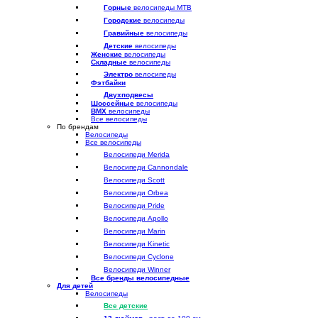
Горные
велосипеды MTB
Городские
велосипеды
Гравийные
велосипеды
Детские
велосипеды
Женские
велосипеды
Складные
велосипеды
Электро
велосипеды
Фэтбайки
Двухподвесы
Шоссейные
велосипеды
BMX
велосипеды
Все велосипеды
По брендам
Велосипеды
Все велосипеды
Велосипеди Merida
Велосипеди Cannondale
Велосипеди Scott
Велосипеди Orbea
Велосипеди Pride
Велосипеди Apollo
Велосипеди Marin
Велосипеди Kinetic
Велосипеди Cyclone
Велосипеди Winner
Все бренды велосипедные
Для детей
Велосипеды
Все детские