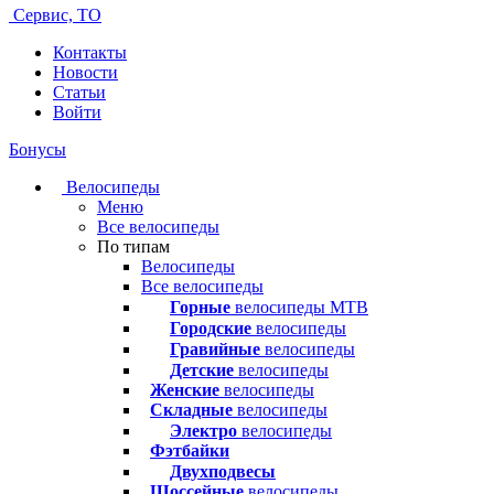
Сервис, ТО
Контакты
Новости
Статьи
Войти
Бонусы
Велосипеды
Меню
Все велосипеды
По типам
Велосипеды
Все велосипеды
Горные
велосипеды MTB
Городские
велосипеды
Гравийные
велосипеды
Детские
велосипеды
Женские
велосипеды
Складные
велосипеды
Электро
велосипеды
Фэтбайки
Двухподвесы
Шоссейные
велосипеды