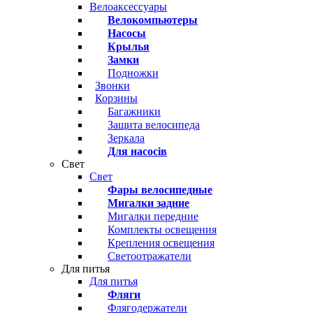
Велоаксессуары
Велокомпьютеры
Насосы
Крылья
Замки
Подножки
Звонки
Корзины
Багажники
Защита велосипеда
Зеркала
Для насосів
Свет
Свет
Фары велосипедные
Мигалки задние
Мигалки передние
Комплекты освещения
Крепления освещения
Светоотражатели
Для питья
Для питья
Фляги
Флягодержатели