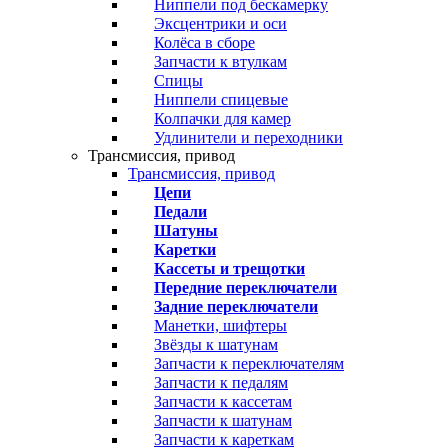
Ниппели под бескамерку
Эксцентрики и оси
Колёса в сборе
Запчасти к втулкам
Спицы
Ниппели спицевые
Колпачки для камер
Удлинители и переходники
Трансмиссия, привод
Трансмиссия, привод
Цепи
Педали
Шатуны
Каретки
Кассеты и трещотки
Передние переключатели
Задние переключатели
Манетки, шифтеры
Звёзды к шатунам
Запчасти к переключателям
Запчасти к педалям
Запчасти к кассетам
Запчасти к шатунам
Запчасти к кареткам