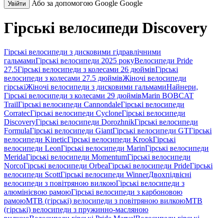
Або за допомогою Google
Google
Увійти
Гірські велосипеди Discovery
Гірські велосипеди з дисковими гідравлічними
гальмами
Гірські велосипеди 2025 року
Велосипеди Pride
27.5
Гірські велосипеди з колесами 26 дюймів
Гірські
велосипеди з колесами 27.5 дюймів
Жіночі велосипеди
гірські
Жіночі велосипеди з дисковими гальмами
Найнери,
Гірські велосипеди з колесами 29 дюймів
Marin BOBCAT
Trail
Гірські велосипеди Cannondale
Гірські велосипеди
Corratec
Гірські велосипеди Cyclone
Гірські велосипеди
Discovery
Гірські велосипеди Dorozhnik
Гірські велосипеди
Formula
Гірські велосипеди Giant
Гірські велосипеди GT
Гірські
велосипеди Kinetic
Гірські велосипеди Krook
Гірські
велосипеди Leon
Гірські велосипеди Marin
Гірські велосипеди
Merida
Гірські велосипеди Momentum
Гірські велосипеди
Norco
Гірські велосипеди Orbea
Гірські велосипеди Pride
Гірські
велосипеди Scott
Гірські велосипеди Winner
Двохпідвісні
велосипеди з повітряною вилкою
Гірські велосипеди з
алюмінієвою рамою
Гірські велосипеди з карбоновою
рамою
MTB (гірські) велосипеди з повітряною вилкою
MTB
(гірські) велосипеди з пружинно-масляною