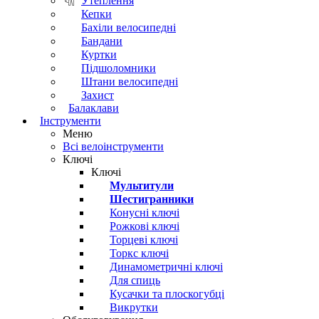
Утеплення
Кепки
Бахіли велосипедні
Бандани
Куртки
Підшоломники
Штани велосипедні
Захист
Балаклави
Інструменти
Меню
Всі велоінструменти
Ключі
Ключі
Мультитули
Шестигранники
Конусні ключі
Рожкові ключі
Торцеві ключі
Торкс ключі
Динамометричні ключі
Для спиць
Кусачки та плоскогубці
Викрутки