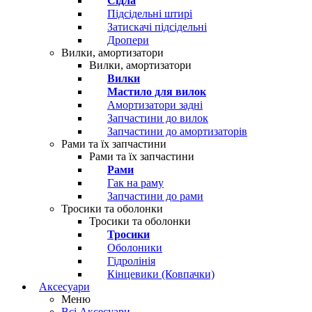
Сідла
Підсідельні штирі
Затискачі підсідельні
Дропери
Вилки, амортизатори
Вилки, амортизатори
Вилки
Мастило для вилок
Амортизатори задні
Запчастини до вилок
Запчастини до амортизаторів
Рами та їх запчастини
Рами та їх запчастини
Рами
Гак на раму
Запчастини до рами
Тросики та оболонки
Тросики та оболонки
Тросики
Оболоники
Гідролінія
Кінцевики (Ковпачки)
Аксесуари
Меню
Всі Аксесуари