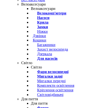
Велоаксесуари
Велоаксесуари
Велокомп'ютери
Насоси
Крила
Замки
Ніжки
Дзвінки
Кошики
Багажники
Захист велосипеда
Дзеркала
Для насосів
Світло
Світло
Фари велосипедні
Мигалки задні
Мигалки передні
Комплекти освітлення
Кріплення освітлення
Світловідбивачі
Для пиття
Для пиття
Фляги