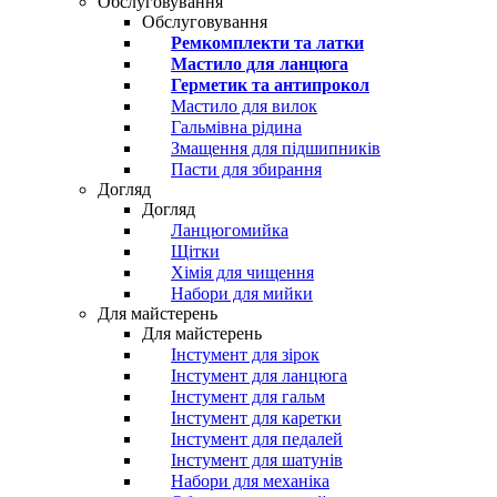
Обслуговування
Обслуговування
Ремкомплекти та латки
Мастило для ланцюга
Герметик та антипрокол
Мастило для вилок
Гальмівна рідина
Змащення для підшипників
Пасти для збирання
Догляд
Догляд
Ланцюгомийка
Щітки
Хімія для чищення
Набори для мийки
Для майстерень
Для майстерень
Інстумент для зірок
Інстумент для ланцюга
Інстумент для гальм
Інстумент для каретки
Інстумент для педалей
Інстумент для шатунів
Набори для механіка