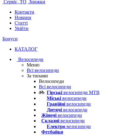
Сервіс, ТО
Знижки
Контакти
Новини
Статті
Увійти
Бонуси
КАТАЛОГ
Велосипеди
Меню
Всі велосипеди
За типами
Велосипеди
Всі велосипеди
Гірські
велосипеди MTB
Міські
велосипеди
Гравійні
велосипеди
Дитячі
велосипеди
Жіночі
велосипеди
Складні
велосипеди
Електро
велосипеди
Фетбайки