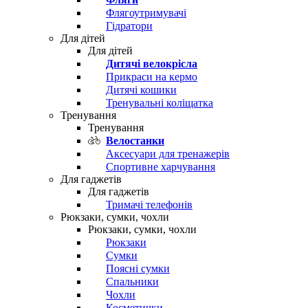
Флягоутримувачі
Гідратори
Для дітей
Для дітей
Дитячі велокрісла
Прикраси на кермо
Дитячі кошики
Тренувальні коліщатка
Тренування
Тренування
Велостанки
Аксесуари для тренажерів
Спортивне харчування
Для гаджетів
Для гаджетів
Тримачі телефонів
Рюкзаки, сумки, чохли
Рюкзаки, сумки, чохли
Рюкзаки
Сумки
Поясні сумки
Спальники
Чохли
Косметички