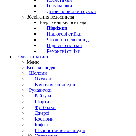
Гермомішки
Дитячі рюкзаки і сумки
Зберігання велосипеда
Зберігання велосипеда
Підніжки
Підлогові стійки
Чохли на велосипед
Підвісні системи
Ремонтні стійки
Одяг та захист
Меню
Весь велоодяг
Шоломи
Окуляри
Взуття велосипедне
Рукавички
Рейтузи
Шорти
Футболки
Джерсі
Костюми
Кофти
Шкарпетки велосипедні