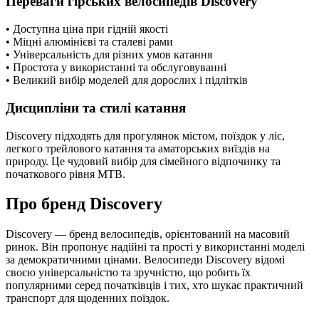
Переваги гірських велосипедів Discovery
• Доступна ціна при гідній якості
• Міцні алюмінієві та сталеві рами
• Універсальність для різних умов катання
• Простота у використанні та обслуговуванні
• Великий вибір моделей для дорослих і підлітків
Дисципліни та стилі катання
Discovery підходять для прогулянок містом, поїздок у ліс,
легкого трейлового катання та аматорських виїздів на
природу. Це чудовий вибір для сімейного відпочинку та
початкового рівня MTB.
Про бренд Discovery
Discovery — бренд велосипедів, орієнтований на масовий
ринок. Він пропонує надійні та прості у використанні моделі
за демократичними цінами. Велосипеди Discovery відомі
своєю універсальністю та зручністю, що робить їх
популярними серед початківців і тих, хто шукає практичний
транспорт для щоденних поїздок.