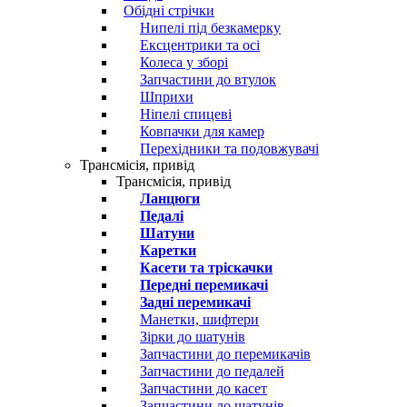
Обідні стрічки
Нипелі під безкамерку
Ексцентрики та осі
Колеса у зборі
Запчастини до втулок
Шприхи
Ніпелі спицеві
Ковпачки для камер
Перехідники та подовжувачі
Трансмісія, привід
Трансмісія, привід
Ланцюги
Педалі
Шатуни
Каретки
Касети та тріскачки
Передні перемикачі
Задні перемикачі
Манетки, шифтери
Зірки до шатунів
Запчастини до перемикачів
Запчастини до педалей
Запчастини до касет
Запчастини до шатунів