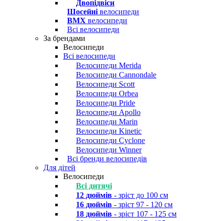
Двопідвіси
Шосейні
велосипеди
BMX
велосипеди
Всі велосипеди
За брендами
Велосипеди
Всі велосипеди
Велосипеди Merida
Велосипеди Cannondale
Велосипеди Scott
Велосипеди Orbea
Велосипеди Pride
Велосипеди Apollo
Велосипеди Marin
Велосипеди Kinetic
Велосипеди Cyclone
Велосипеди Winner
Всі бренди велосипедів
Для дітей
Велосипеди
Всі дитячі
12 дюймів
- зріст до 100 см
16 дюймів
- зріст 97 - 120 см
18 дюймів
- зріст 107 - 125 см