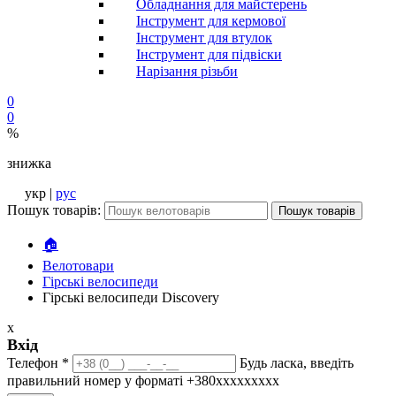
Обладнання для майстерень
Інструмент для кермової
Інструмент для втулок
Інструмент для підвіски
Нарізання різьби
0
0
%
знижка
укр |
рус
Пошук товарів:
Пошук товарів
🏠
Велотовари
Гірські велосипеди
Гірські велосипеди Discovery
x
Вхід
Телефон
*
Будь ласка, введіть
правильний номер у форматі +380ххххххххх