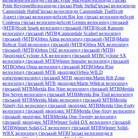
вилкою
Велосипеди гірські Pride Marvel
Велосипеди гірські
Pride Revenge
Велосипеди гірські Pride Stella
Гірські велосипеди
Cannondale Habit
Гірські велосипеди Cannondale Trail
Scott
Aspect гірські велосипеди
Scott Big Jon гірські велосипеди
Scott
Contessa гірські велосипеди
Scott Genius велосипед гірський
(MTB)
Scott Spark велосипед гірський (MTB)
Scott Ransom
велосипед гірський (MTB)
Cannondale Scalpel велосипед
гірський (MTB)
Orbea Alma велосипед гірський (MTB)
Marin
Bobcat Trail велосипед гірський (MTB)
Orbea MX велосипед
гірський (MTB)
Orbea OIZ велосипед гірський (MTB)
Двопідвіс
Cyclone AX велосипед гірський MTB
Cyclone SX
велосипед гірський MTB
Winner Impulse велосипед гірський
MTB
Orbea Onna велосипед гірський MTB
Orbea Rise
велосипед гірський MTB двопідвіс
Orbea WILD
електровелосипед гірський MTB двопідвіс
Marin Rift Zone
велосипед гірський MTB двопідвіс
Marin Wildcat велосипед
гірський MTB
Merida Big Nine велосипед гірський MTB
Merida
Big Seven велосипед гірський MTB
Merida Big Trail велосипед
гірський MTB
Merida Matts велосипед гірський MTB
Merida
Ninety-Six велосипед гірський двопідвіс MTB
Merida One-Forty
велосипед гірський двопідвіс MTB
Merida One-Sixty велосипед
гірський двопідвіс MTB
Merida One-Twenty велосипед
гірський двопідвіс MTB
Winner Solid-DX велосипед гірський
MTB
Winner Solid-GT велосипед гірський MTB
Winner Solid-
WRX велосипед гірський MTB
Гірські велосипеди в