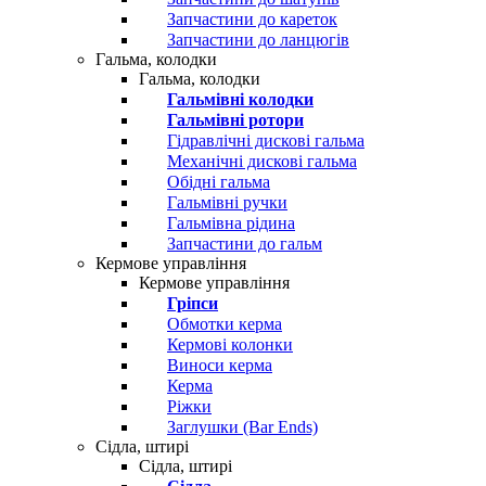
Запчастини до кареток
Запчастини до ланцюгів
Гальма, колодки
Гальма, колодки
Гальмівні колодки
Гальмівні ротори
Гідравлічні дискові гальма
Механічні дискові гальма
Обідні гальма
Гальмівні ручки
Гальмівна рідина
Запчастини до гальм
Кермове управління
Кермове управління
Гріпси
Обмотки керма
Кермові колонки
Виноси керма
Керма
Ріжки
Заглушки (Bar Ends)
Сідла, штирі
Сідла, штирі