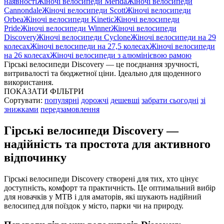
наявності
Жіночі велосипеди Merida
Жіночі велосипеди
Cannondale
Жіночі велосипеди Scott
Жіночі велосипеди
Orbea
Жіночі велосипеди Kinetic
Жіночі велосипеди
Pride
Жіночі велосипеди Winner
Жіночі велосипеди
Discovery
Жіночі велосипеди Cyclone
Жіночі велосипеди на 29
колесах
Жіночі велосипеди на 27,5 колесах
Жіночі велосипеди
на 26 колесах
Жіночі велосипеди з алюмінієвою рамою
Гірські велосипеди Discovery — це поєднання зручності,
витривалості та бюджетної ціни. Ідеально для щоденного
використання.
ПОКАЗАТИ ФІЛЬТРИ
Сортувати:
популярні
дорожчі
дешевші
забрати сьогодні
зі
знижками
передзамовлення
Гірські велосипеди Discovery —
надійність та простота для активного
відпочинку
Гірські велосипеди Discovery створені для тих, хто цінує
доступність, комфорт та практичність. Це оптимальний вибір
для новачків у MTB і для аматорів, які шукають надійний
велосипед для поїздок у місто, парки чи на природу.