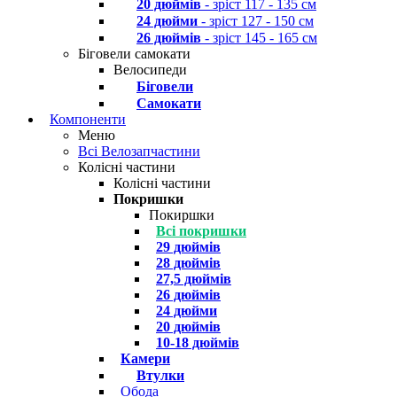
20 дюймів
- зріст 117 - 135 см
24 дюйми
- зріст 127 - 150 см
26 дюймів
- зріст 145 - 165 см
Біговели самокати
Велосипеди
Біговели
Самокати
Компоненти
Меню
Всі Велозапчастини
Колісні частини
Колісні частини
Покришки
Покиршки
Всі покришки
29 дюймів
28 дюймів
27,5 дюймів
26 дюймів
24 дюйми
20 дюймів
10-18 дюймів
Камери
Втулки
Обода