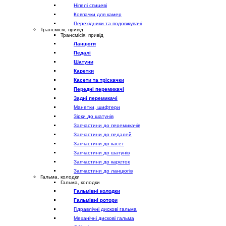
Ніпелі спицеві
Ковпачки для камер
Перехідники та подовжувачі
Трансмісія, привід
Трансмісія, привід
Ланцюги
Педалі
Шатуни
Каретки
Касети та тріскачки
Передні перемикачі
Задні перемикачі
Манетки, шифтери
Зірки до шатунів
Запчастини до перемикачів
Запчастини до педалей
Запчастини до касет
Запчастини до шатунів
Запчастини до кареток
Запчастини до ланцюгів
Гальма, колодки
Гальма, колодки
Гальмівні колодки
Гальмівні ротори
Гідравлічні дискові гальма
Механічні дискові гальма