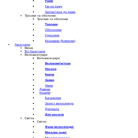
Рами
Гак на раму
Запчастини до рами
Тросики та оболонки
Тросики та оболонки
Тросики
Оболоники
Гідролінія
Кінцевики (Ковпачки)
Аксесуари
Меню
Всі Аксесуари
Велоаксесуари
Велоаксесуари
Велокомп'ютери
Насоси
Крила
Замки
Ніжки
Дзвінки
Кошики
Багажники
Захист велосипеда
Дзеркала
Для насосів
Світло
Світло
Фари велосипедні
Мигалки задні
Мигалки передні