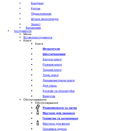
Бандани
Куртки
Підшоломники
Штани велосипедні
Захист
Балаклави
Інструменти
Меню
Всі велоінструменти
Ключі
Ключі
Мультитули
Шестигранники
Конусні ключі
Рожкові ключі
Торцеві ключі
Торкс ключі
Динамометричні ключі
Для спиць
Кусачки та плоскогубці
Викрутки
Обслуговування
Обслуговування
Ремкомплекти та латки
Мастило для ланцюга
Герметик та антипрокол
Мастило для вилок
Гальмівна рідина