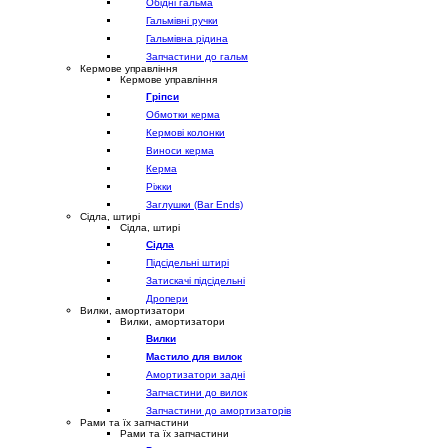
Обідні гальма
Гальмівні ручки
Гальмівна рідина
Запчастини до гальм
Кермове управління
Кермове управління
Гріпси
Обмотки керма
Кермові колонки
Виноси керма
Керма
Ріжки
Заглушки (Bar Ends)
Сідла, штирі
Сідла, штирі
Сідла
Підсідельні штирі
Затискачі підсідельні
Дропери
Вилки, амортизатори
Вилки, амортизатори
Вилки
Мастило для вилок
Амортизатори задні
Запчастини до вилок
Запчастини до амортизаторів
Рами та їх запчастини
Рами та їх запчастини