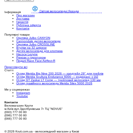
Світові велосипедні бренди
Інформація
Про магазин
Доставка
Гарантія
Публічна оферта
Контакти
Популярні товари
Окуляри Julbo CANYON
Cannondale дитячі велосипеди
Окуляри Julbo CROSSLINE
Втулки на 32 шприхи
Дитячі велосипеди для хлопчика
Насоси Lezyne
Рюкзак з гідратором
Педалі Race Face Aeffect-R
Переглянути всі
Статті
Огляд Merida Big.Nine 200 2026 — хардтейл 29" для трейлів
Огляд Merida Scultura Endurance 6000 — ендюранс з Di2
Огляд GT Zaskar LT Comp — трейловий велосипед 130 мм
Огляд гравійного велосипеда Merida Silex 5000 2026
Ми у соцмережах
Instagram
Youtube
Контакти
Веломагазин Крути
м.Київ вул.Здолбунівська 7г ТЦ "NOVUS"
(093) 777 00 80
(096) 777 00 80
(066) 777 00 80
©
2026 Kruti.com.ua - велосипедний магазин у Києві