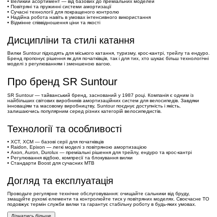
• Великий асортимент — від базових до преміальних моделей
• Повітряні та пружинні системи амортизації
• Сучасні технології для покращеного контролю
• Надійна робота навіть в умовах інтенсивного використання
• Відмінне співвідношення ціни та якості
Дисципліни та стилі катання
Вилки Suntour підходять для міського катання, туризму, крос-кантрі, трейлу та ендуро.
Бренд пропонує рішення як для початківців, так і для тих, хто шукає більш технологічні
моделі з регулюванням і зменшеною вагою.
Про бренд SR Suntour
SR Suntour — тайванський бренд, заснований у 1987 році. Компанія є одним із
найбільших світових виробників амортизаційних систем для велосипедів. Завдяки
інноваціям та масовому виробництву, Suntour поєднує доступність і якість,
залишаючись популярним серед різних категорій велосипедистів.
Технології та особливості
• XCT, XCM — базові серії для початківців
• Raidon, Epixon — легкі моделі з повітряною амортизацією
• Axon, Auron, Durolux — преміальні рішення для трейлу, ендуро та крос-кантрі
• Регулювання відбою, компресії та блокування вилки
• Стандарти Boost для сучасних MTB
Догляд та експлуатація
Проводьте регулярне технічне обслуговування: очищайте сальники від бруду,
змащуйте рухомі елементи та контролюйте тиск у повітряних моделях. Своєчасне ТО
подовжує термін служби вилки та гарантує стабільну роботу в будь-яких умовах.
Дізнатись більше