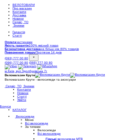
ВЕЛОТОВАРИ
Про магазин
Контакти
Доставка
Новини
Сервіс, ТО
Знижки
Гарантія
Статті
Оплата
частинами
Якість гарантія
100% якісний товар
Безкоштовна доставка
на більш ніж 80% товарів
Повернення товару
Протягом 14 днів
(093) 777 00 80
(096) 777 00 80
(066) 777 00 80
м.Київ, вул.Здолбунівська 7г
Веломагазин Крути
Веломагазин Крути - велосипеди та аксесуари
Сервіс, ТО
Знижки
Контакти
Новини
Статті
Увійти
Бонуси
КАТАЛОГ
Велосипеди
Меню
Всі велосипеди
За типами
Велосипеди
Всі велосипеди
Гірські
велосипеди MTB