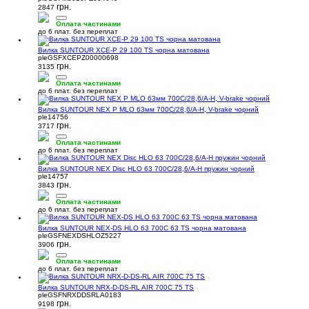
грн.
2847
Оплата частинами
до 6 плат. без переплат
Вилка SUNTOUR XCE-P 29 100 TS чорна матована
pleGSFXCEPZ00000698
грн.
3135
Оплата частинами
до 6 плат. без переплат
Вилка SUNTOUR NEX P MLO 63мм 700C/28,6/А-Н, V-brake чорний
ple14756
грн.
3717
Оплата частинами
до 6 плат. без переплат
Вилка SUNTOUR NEX Disc HLO 63 700C/28,6/A-H пружин чорний
ple14757
грн.
3843
Оплата частинами
до 6 плат. без переплат
Вилка SUNTOUR NEX-DS HLO 63 700C 63 TS чорна матована
pleGSFNEXDSHLOZ5227
грн.
3906
Оплата частинами
до 6 плат. без переплат
Вилка SUNTOUR NRX-D-DS-RL AIR 700C 75 TS
pleGSFNRXDDSRLA0183
грн.
9198