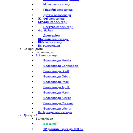
Міські
велосипеди
Гравійні
велосипеди
Дитячі
велосипеди
Жіночі
велосипеди
Складні
велосипеди
Електро
велосипеди
Фетбайки
Двопідвіси
Шосейні
велосипеди
BMX
велосипеди
Всі велосипеди
За брендами
Велосипеди
Всі велосипеди
Велосипеди Merida
Велосипеди Cannondale
Велосипеди Scott
Велосипеди Orbea
Велосипеди Pride
Велосипеди Apollo
Велосипеди Marin
Велосипеди Kinetic
Велосипеди Cyclone
Велосипеди Winner
Всі бренди велосипедів
Для дітей
Велосипеди
Всі дитячі
12 дюймів
- зріст до 100 см