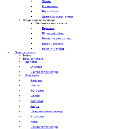
Чохли
Косметички
Гермомішки
Дитячі рюкзаки і сумки
Зберігання велосипеда
Зберігання велосипеда
Підніжки
Підлогові стійки
Чохли на велосипед
Підвісні системи
Ремонтні стійки
Одяг та захист
Меню
Весь велоодяг
Шоломи
Окуляри
Взуття велосипедне
Рукавички
Рейтузи
Шорти
Футболки
Джерсі
Костюми
Кофти
Шкарпетки велосипедні
Утеплення
Кепки
Бахіли велосипедні