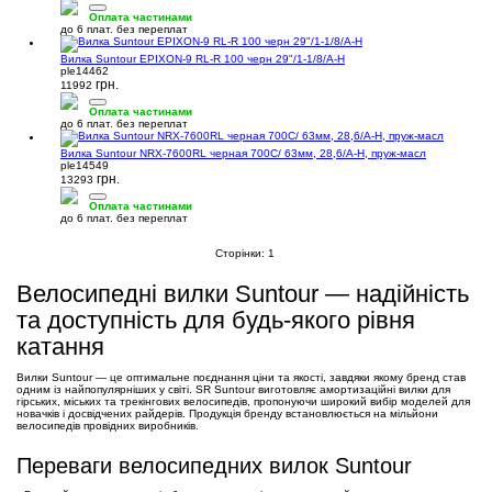
Оплата частинами
до 6 плат. без переплат
Вилка Suntour EPIXON-9 RL-R 100 черн 29"/1-1/8/A-H
ple14462
грн.
11992
Оплата частинами
до 6 плат. без переплат
Вилка Suntour NRX-7600RL черная 700C/ 63мм, 28,6/A-H, пруж-масл
ple14549
грн.
13293
Оплата частинами
до 6 плат. без переплат
Сторінки:
1
Велосипедні вилки Suntour — надійність
та доступність для будь-якого рівня
катання
Вилки Suntour — це оптимальне поєднання ціни та якості, завдяки якому бренд став
одним із найпопулярніших у світі. SR Suntour виготовляє амортизаційні вилки для
гірських, міських та трекінгових велосипедів, пропонуючи широкий вибір моделей для
новачків і досвідчених райдерів. Продукція бренду встановлюється на мільйони
велосипедів провідних виробників.
Переваги велосипедних вилок Suntour