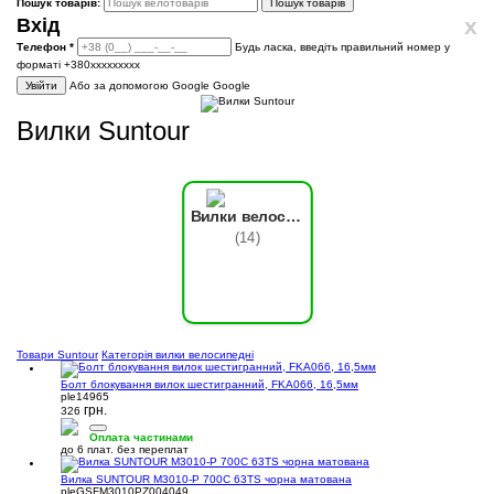
Пошук товарів:
Пошук товарів
x
Вхід
Телефон
*
Будь ласка, введіть правильний номер у
форматі +380ххххххххх
Увійти
Або за допомогою Google
Google
Вилки Suntour
Вилки велосипедні
(14)
Товари Suntour
Категорія вилки велосипедні
Болт блокування вилок шестигранний, FKA066, 16,5мм
ple14965
грн.
326
Оплата частинами
до 6 плат. без переплат
Вилка SUNTOUR M3010-P 700C 63TS чорна матована
pleGSFM3010PZ004049