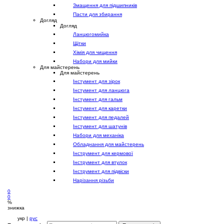
Змащення для підшипників
Пасти для збирання
Догляд
Догляд
Ланцюгомийка
Щітки
Хімія для чищення
Набори для мийки
Для майстерень
Для майстерень
Інстумент для зірок
Інстумент для ланцюга
Інстумент для гальм
Інстумент для каретки
Інстумент для педалей
Інстумент для шатунів
Набори для механіка
Обладнання для майстерень
Інструмент для кермової
Інструмент для втулок
Інструмент для підвіски
Нарізання різьби
0
0
%
знижка
укр |
рус