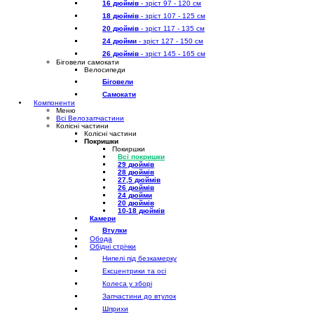
16 дюймів
- зріст 97 - 120 см
18 дюймів
- зріст 107 - 125 см
20 дюймів
- зріст 117 - 135 см
24 дюйми
- зріст 127 - 150 см
26 дюймів
- зріст 145 - 165 см
Біговели самокати
Велосипеди
Біговели
Самокати
Компоненти
Меню
Всі Велозапчастини
Колісні частини
Колісні частини
Покришки
Покиршки
Всі покришки
29 дюймів
28 дюймів
27,5 дюймів
26 дюймів
24 дюйми
20 дюймів
10-18 дюймів
Камери
Втулки
Обода
Обідні стрічки
Нипелі під безкамерку
Ексцентрики та осі
Колеса у зборі
Запчастини до втулок
Шприхи