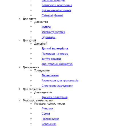
Комплекти освітлення
Кріплення освітлення
Світловідбивачі
Для пиття
Для пиття
Фляги
Флягоутримувачі
Гідратори
Для дітей
Для дітей
Дитячі велокрісла
Прикраси на кермо
Дитячі кошики
Тренувальні коліщатка
Тренування
Тренування
Велостанки
Аксесуари для тренажерів
Спортивне харчування
Для гаджетів
Для гаджетів
Тримачі телефонів
Рюкзаки, сумки, чохли
Рюкзаки, сумки, чохли
Рюкзаки
Сумки
Поясні сумки
Спальники