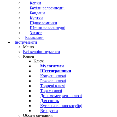
Кепки
Бахіли велосипедні
Бандани
Куртки
Підшоломники
Штани велосипедні
Захист
Балаклави
Інструменти
Меню
Всі велоінструменти
Ключі
Ключі
Мультитули
Шестигранники
Конусні ключі
Рожкові ключі
Торцеві ключі
Торкс ключі
Динамометричні ключі
Для спиць
Кусачки та плоскогубці
Викрутки
Обслуговування