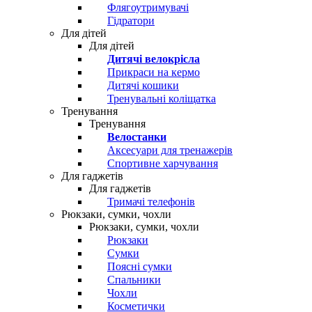
Флягоутримувачі
Гідратори
Для дітей
Для дітей
Дитячі велокрісла
Прикраси на кермо
Дитячі кошики
Тренувальні коліщатка
Тренування
Тренування
Велостанки
Аксесуари для тренажерів
Спортивне харчування
Для гаджетів
Для гаджетів
Тримачі телефонів
Рюкзаки, сумки, чохли
Рюкзаки, сумки, чохли
Рюкзаки
Сумки
Поясні сумки
Спальники
Чохли
Косметички