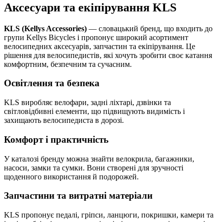
Аксесуари та екіпірування KLS
Велокомпютери
Гідратори
Світловідбивачі
(2)
(2)
(3)
KLS (Kellys Accessories)
— словацький бренд, що входить до
групи Kellys Bicycles і пропонує широкий асортимент
велосипедних аксесуарів, запчастин та екіпірування. Це
рішення для велосипедистів, які хочуть зробити своє катання
комфортним, безпечним та сучасним.
Ніпелі під безкамерку
Педалі велосипедні
Сідла велосипедні
Освітлення та безпека
(2)
(2)
(2)
KLS виробляє велофари, задні ліхтарі, дзвінки та
світловідбивні елементи, що підвищують видимість і
захищають велосипедиста в дорозі.
Комфорт і практичність
Велосипедні багажники
Велосипедні рукавички
Дзеркала велосипедні
(1)
(1)
(1)
У каталозі бренду можна знайти велокрила, багажники,
насоси, замки та сумки. Вони створені для зручності
щоденного використання й подорожей.
Запчастини та витратні матеріали
Захист
Інструмент для ланцюга
Камери велосипедні
KLS пропонує педалі, гріпси, ланцюги, покришки, камери та
(1)
(1)
(1)