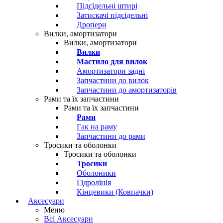
Підсідельні штирі
Затискачі підсідельні
Дропери
Вилки, амортизатори
Вилки, амортизатори
Вилки
Мастило для вилок
Амортизатори задні
Запчастини до вилок
Запчастини до амортизаторів
Рами та їх запчастини
Рами та їх запчастини
Рами
Гак на раму
Запчастини до рами
Тросики та оболонки
Тросики та оболонки
Тросики
Оболоники
Гідролінія
Кінцевики (Ковпачки)
Аксесуари
Меню
Всі Аксесуари