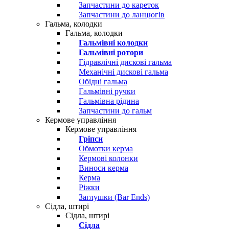
Запчастини до кареток
Запчастини до ланцюгів
Гальма, колодки
Гальма, колодки
Гальмівні колодки
Гальмівні ротори
Гідравлічні дискові гальма
Механічні дискові гальма
Обідні гальма
Гальмівні ручки
Гальмівна рідина
Запчастини до гальм
Кермове управління
Кермове управління
Гріпси
Обмотки керма
Кермові колонки
Виноси керма
Керма
Ріжки
Заглушки (Bar Ends)
Сідла, штирі
Сідла, штирі
Сідла