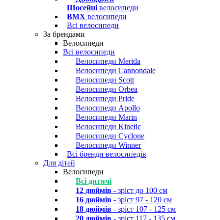
Шосейні
велосипеди
BMX
велосипеди
Всі велосипеди
За брендами
Велосипеди
Всі велосипеди
Велосипеди Merida
Велосипеди Cannondale
Велосипеди Scott
Велосипеди Orbea
Велосипеди Pride
Велосипеди Apollo
Велосипеди Marin
Велосипеди Kinetic
Велосипеди Cyclone
Велосипеди Winner
Всі бренди велосипедів
Для дітей
Велосипеди
Всі дитячі
12 дюймів
- зріст до 100 см
16 дюймів
- зріст 97 - 120 см
18 дюймів
- зріст 107 - 125 см
20 дюймів
- зріст 117 - 135 см