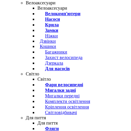
Велоаксесуари
Велоаксесуари
Велокомп'ютери
Насоси
Крила
Замки
Ніжки
Дзвінки
Кошики
Багажники
Захист велосипеда
Дзеркала
Для насосів
Світло
Світло
Фари велосипедні
Мигалки задні
Мигалки передні
Комплекти освітлення
Кріплення освітлення
Світловідбивачі
Для пиття
Для пиття
Фляги