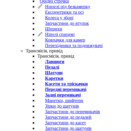
Обідні стрічки
Нипелі під безкамерку
Ексцентрики та осі
Колеса у зборі
Запчастини до втулок
Шприхи
Ніпелі спицеві
Ковпачки для камер
Перехідники та подовжувачі
Трансмісія, привід
Трансмісія, привід
Ланцюги
Педалі
Шатуни
Каретки
Касети та тріскачки
Передні перемикачі
Задні перемикачі
Манетки, шифтери
Зірки до шатунів
Запчастини до перемикачів
Запчастини до педалей
Запчастини до касет
Запчастини до шатунів