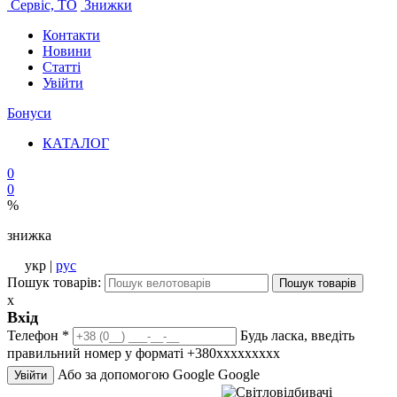
Сервіс, ТО
Знижки
Контакти
Новини
Статті
Увійти
Бонуси
КАТАЛОГ
0
0
%
знижка
укр |
рус
Пошук товарів:
Пошук товарів
x
Вхід
Телефон
*
Будь ласка, введіть
правильний номер у форматі +380ххххххххх
Або за допомогою Google
Google
Увійти