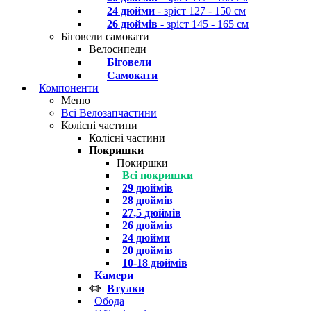
24 дюйми
- зріст 127 - 150 см
26 дюймів
- зріст 145 - 165 см
Біговели самокати
Велосипеди
Біговели
Самокати
Компоненти
Меню
Всі Велозапчастини
Колісні частини
Колісні частини
Покришки
Покиршки
Всі покришки
29 дюймів
28 дюймів
27,5 дюймів
26 дюймів
24 дюйми
20 дюймів
10-18 дюймів
Камери
Втулки
Обода