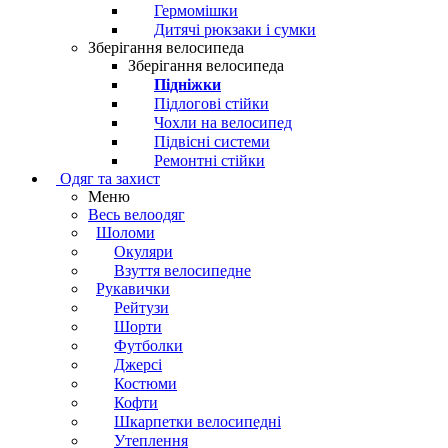
Гермомішки
Дитячі рюкзаки і сумки
Зберігання велосипеда
Зберігання велосипеда
Підніжки
Підлогові стійки
Чохли на велосипед
Підвісні системи
Ремонтні стійки
Одяг та захист
Меню
Весь велоодяг
Шоломи
Окуляри
Взуття велосипедне
Рукавички
Рейтузи
Шорти
Футболки
Джерсі
Костюми
Кофти
Шкарпетки велосипедні
Утеплення