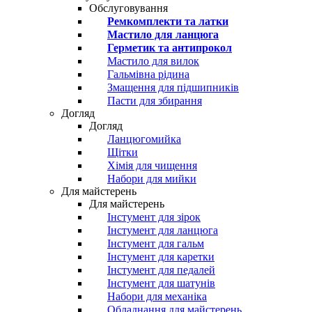
Обслуговування
Ремкомплекти та латки
Мастило для ланцюга
Герметик та антипрокол
Мастило для вилок
Гальмівна рідина
Змащення для підшипників
Пасти для збирання
Догляд
Догляд
Ланцюгомийка
Щітки
Хімія для чищення
Набори для мийки
Для майстерень
Для майстерень
Інстумент для зірок
Інстумент для ланцюга
Інстумент для гальм
Інстумент для каретки
Інстумент для педалей
Інстумент для шатунів
Набори для механіка
Обладнання для майстерень