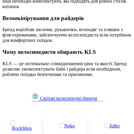
інші необхідні комплектуючі, які підходять для різних стилів
катання.
Велоекіпірування для райдерів
Бренд виробляє шоломи, рукавички, велоодяг та пляшки з
Наколінники та налокітники
Оболонки
Підшоломники
фляготримачами, забезпечуючи велосипедиста всім потрібним
для комфортних поїздок.
(1)
(1)
(1)
Чому велосипедисти обирають KLS
KLS — це оптимальне співвідношення ціни та якості. Бренд
дозволяє укомплектувати байк і райдера всім необхідним,
роблячи поїздки безпечними та приємними.
Ріжки
Тримачі телефонів
Тросики
(1)
(1)
(1)
Світові велосипедні бренди
Шестигранники велосипедні
Шорти велосипедні
(1)
(1)