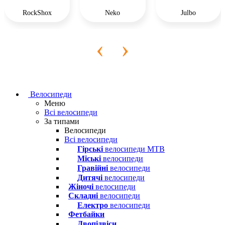
RockShox
Neko
Julbo
‹
›
Велосипеди
Меню
Всі велосипеди
За типами
Велосипеди
Всі велосипеди
Гірські
велосипеди MTB
Міські
велосипеди
Гравійні
велосипеди
Дитячі
велосипеди
Жіночі
велосипеди
Складні
велосипеди
Електро
велосипеди
Фетбайки
Двопідвіси