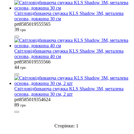
Світловідбиваюча смужка KLS Shadow 3М, металева
основа, довжина 30 см
Дзвінки велосипедні
Комплекти освітлення
Обідні стрічки
prt8585019555565
(7)
(6)
(5)
39
грн.
Світловідбиваюча смужка KLS Shadow 3М, металева
основа, довжина 40 см
prt8585019555566
Захист велосипеда
Кінцевики
Мультитули
44
грн.
(4)
(4)
(4)
Світловідбиваюча смужка KLS Shadow 3М, металева
основа, довжина 30 см, 2 шт
prt8585019354624
Ремкомплекти та латки
Велокорзини
Велосипедні шоломи
89
грн.
(4)
(3)
(3)
Сторінки:
1