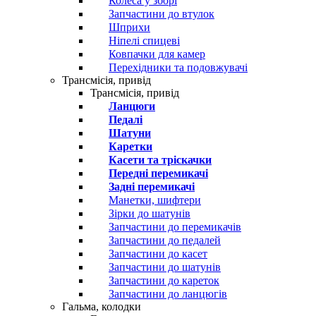
Колеса у зборі
Запчастини до втулок
Шприхи
Ніпелі спицеві
Ковпачки для камер
Перехідники та подовжувачі
Трансмісія, привід
Трансмісія, привід
Ланцюги
Педалі
Шатуни
Каретки
Касети та тріскачки
Передні перемикачі
Задні перемикачі
Манетки, шифтери
Зірки до шатунів
Запчастини до перемикачів
Запчастини до педалей
Запчастини до касет
Запчастини до шатунів
Запчастини до кареток
Запчастини до ланцюгів
Гальма, колодки