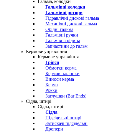
Гальма, колодки
Гальмівні колодки
Гальмівні ротори
Гідравлічні дискові гальма
Механічні дискові гальма
Обідні гальма
Гальмівні ручки
Гальмівна рідина
Запчастини до гальм
Кермове управління
Кермове управління
Гріпси
Обмотки керма
Кермові колонки
Виноси керма
Керма
Ріжки
Заглушки (Bar Ends)
Сідла, штирі
Сідла, штирі
Сідла
Підсідельні штирі
Затискачі підсідельні
Дропери