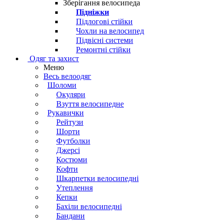
Зберігання велосипеда
Підніжки
Підлогові стійки
Чохли на велосипед
Підвісні системи
Ремонтні стійки
Одяг та захист
Меню
Весь велоодяг
Шоломи
Окуляри
Взуття велосипедне
Рукавички
Рейтузи
Шорти
Футболки
Джерсі
Костюми
Кофти
Шкарпетки велосипедні
Утеплення
Кепки
Бахіли велосипедні
Бандани