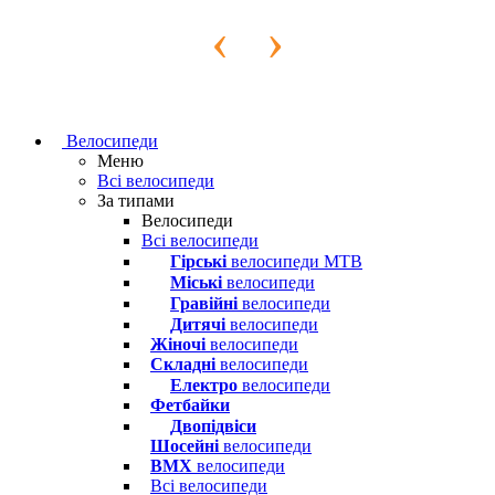
‹
›
Велосипеди
Меню
Всі велосипеди
За типами
Велосипеди
Всі велосипеди
Гірські
велосипеди MTB
Міські
велосипеди
Гравійні
велосипеди
Дитячі
велосипеди
Жіночі
велосипеди
Складні
велосипеди
Електро
велосипеди
Фетбайки
Двопідвіси
Шосейні
велосипеди
BMX
велосипеди
Всі велосипеди