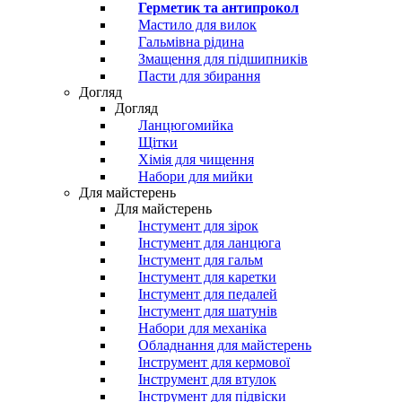
Герметик та антипрокол
Мастило для вилок
Гальмівна рідина
Змащення для підшипників
Пасти для збирання
Догляд
Догляд
Ланцюгомийка
Щітки
Хімія для чищення
Набори для мийки
Для майстерень
Для майстерень
Інстумент для зірок
Інстумент для ланцюга
Інстумент для гальм
Інстумент для каретки
Інстумент для педалей
Інстумент для шатунів
Набори для механіка
Обладнання для майстерень
Інструмент для кермової
Інструмент для втулок
Інструмент для підвіски