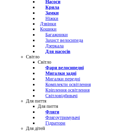
Насоси
Крила
Замки
Ніжки
Дзвінки
Кошики
Багажники
Захист велосипеда
Дзеркала
Для насосів
Світло
Світло
Фари велосипедні
Мигалки задні
Мигалки передні
Комплекти освітлення
Кріплення освітлення
Світловідбивачі
Для пиття
Для пиття
Фляги
Флягоутримувачі
Гідратори
Для дітей