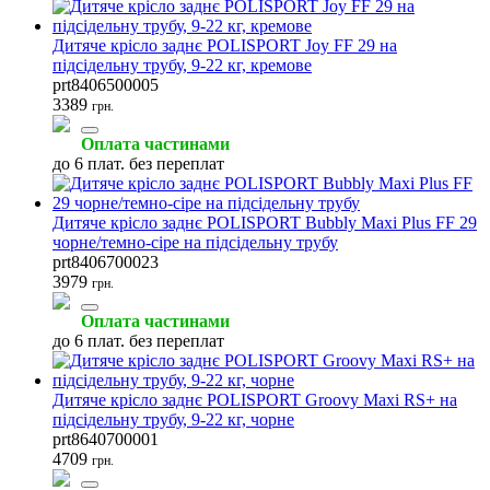
Дитяче крісло заднє POLISPORT Joy FF 29 на
підсідельну трубу, 9-22 кг, кремове
prt8406500005
3389
грн.
Оплата частинами
до 6 плат. без переплат
Дитяче крісло заднє POLISPORT Bubbly Maxi Plus FF 29
чорне/темно-сіре на підсідельну трубу
prt8406700023
3979
грн.
Оплата частинами
до 6 плат. без переплат
Дитяче крісло заднє POLISPORT Groovy Maxi RS+ на
підсідельну трубу, 9-22 кг, чорне
prt8640700001
4709
грн.