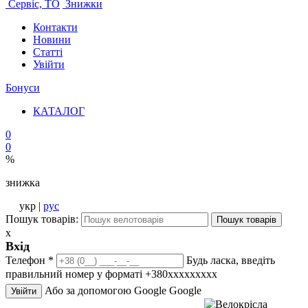
Сервіс, ТО
Знижки
Контакти
Новини
Статті
Увійти
Бонуси
КАТАЛОГ
0
0
%
знижка
укр |
рус
Пошук товарів:
Пошук товарів
x
Вхід
Телефон
*
Будь ласка, введіть
правильний номер у форматі +380ххххххххх
Або за допомогою Google
Google
Увійти