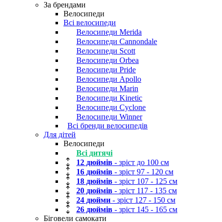
За брендами
Велосипеди
Всі велосипеди
Велосипеди Merida
Велосипеди Cannondale
Велосипеди Scott
Велосипеди Orbea
Велосипеди Pride
Велосипеди Apollo
Велосипеди Marin
Велосипеди Kinetic
Велосипеди Cyclone
Велосипеди Winner
Всі бренди велосипедів
Для дітей
Велосипеди
Всі дитячі
12 дюймів
- зріст до 100 см
16 дюймів
- зріст 97 - 120 см
18 дюймів
- зріст 107 - 125 см
20 дюймів
- зріст 117 - 135 см
24 дюйми
- зріст 127 - 150 см
26 дюймів
- зріст 145 - 165 см
Біговели самокати