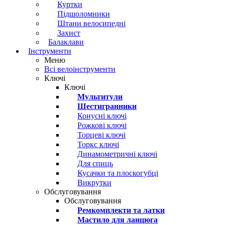
Куртки
Підшоломники
Штани велосипедні
Захист
Балаклави
Інструменти
Меню
Всі велоінструменти
Ключі
Ключі
Мультитули
Шестигранники
Конусні ключі
Рожкові ключі
Торцеві ключі
Торкс ключі
Динамометричні ключі
Для спиць
Кусачки та плоскогубці
Викрутки
Обслуговування
Обслуговування
Ремкомплекти та латки
Мастило для ланцюга