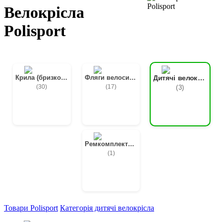
Велокрісла
Polisport
Крила (бризковики) для велосипедів
Фляги велосипедні
Дитячі велокрісла
(30)
(17)
(3)
Ремкомплекти та латки
(1)
Товари Polisport
Категорія дитячі велокрісла