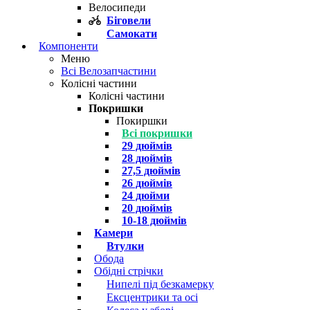
Велосипеди
Біговели
Самокати
Компоненти
Меню
Всі Велозапчастини
Колісні частини
Колісні частини
Покришки
Покиршки
Всі покришки
29 дюймів
28 дюймів
27,5 дюймів
26 дюймів
24 дюйми
20 дюймів
10-18 дюймів
Камери
Втулки
Обода
Обідні стрічки
Нипелі під безкамерку
Ексцентрики та осі