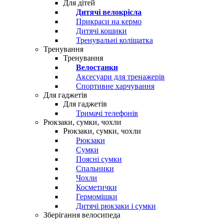
Для дітей
Дитячі велокрісла
Прикраси на кермо
Дитячі кошики
Тренувальні коліщатка
Тренування
Тренування
Велостанки
Аксесуари для тренажерів
Спортивне харчування
Для гаджетів
Для гаджетів
Тримачі телефонів
Рюкзаки, сумки, чохли
Рюкзаки, сумки, чохли
Рюкзаки
Сумки
Поясні сумки
Спальники
Чохли
Косметички
Гермомішки
Дитячі рюкзаки і сумки
Зберігання велосипеда