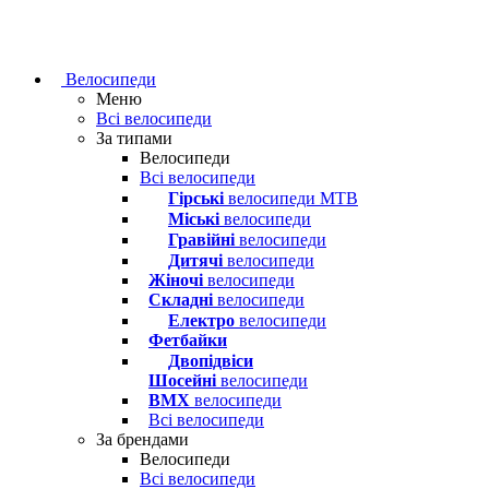
Велосипеди
Меню
Всі велосипеди
За типами
Велосипеди
Всі велосипеди
Гірські
велосипеди MTB
Міські
велосипеди
Гравійні
велосипеди
Дитячі
велосипеди
Жіночі
велосипеди
Складні
велосипеди
Електро
велосипеди
Фетбайки
Двопідвіси
Шосейні
велосипеди
BMX
велосипеди
Всі велосипеди
За брендами
Велосипеди
Всі велосипеди