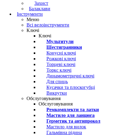
Захист
Балаклави
Інструменти
Меню
Всі велоінструменти
Ключі
Ключі
Мультитули
Шестигранники
Конусні ключі
Рожкові ключі
Торцеві ключі
Торкс ключі
Динамометричні ключі
Для спиць
Кусачки та плоскогубці
Викрутки
Обслуговування
Обслуговування
Ремкомплекти та латки
Мастило для ланцюга
Герметик та антипрокол
Мастило для вилок
Гальмівна рідина