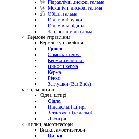
Гідравлічні дискові гальма
Механічні дискові гальма
Обідні гальма
Гальмівні ручки
Гальмівна рідина
Запчастини до гальм
Кермове управління
Кермове управління
Гріпси
Обмотки керма
Кермові колонки
Виноси керма
Керма
Ріжки
Заглушки (Bar Ends)
Сідла, штирі
Сідла, штирі
Сідла
Підсідельні штирі
Затискачі підсідельні
Дропери
Вилки, амортизатори
Вилки, амортизатори
Вилки