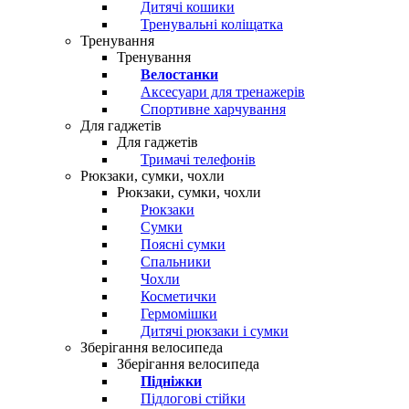
Дитячі кошики
Тренувальні коліщатка
Тренування
Тренування
Велостанки
Аксесуари для тренажерів
Спортивне харчування
Для гаджетів
Для гаджетів
Тримачі телефонів
Рюкзаки, сумки, чохли
Рюкзаки, сумки, чохли
Рюкзаки
Сумки
Поясні сумки
Спальники
Чохли
Косметички
Гермомішки
Дитячі рюкзаки і сумки
Зберігання велосипеда
Зберігання велосипеда
Підніжки
Підлогові стійки