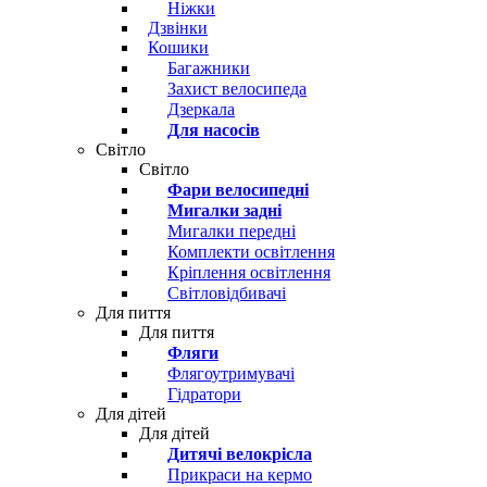
Ніжки
Дзвінки
Кошики
Багажники
Захист велосипеда
Дзеркала
Для насосів
Світло
Світло
Фари велосипедні
Мигалки задні
Мигалки передні
Комплекти освітлення
Кріплення освітлення
Світловідбивачі
Для пиття
Для пиття
Фляги
Флягоутримувачі
Гідратори
Для дітей
Для дітей
Дитячі велокрісла
Прикраси на кермо