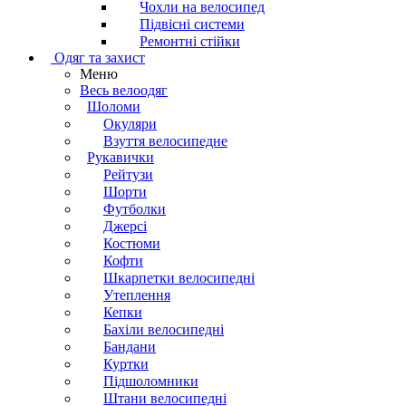
Чохли на велосипед
Підвісні системи
Ремонтні стійки
Одяг та захист
Меню
Весь велоодяг
Шоломи
Окуляри
Взуття велосипедне
Рукавички
Рейтузи
Шорти
Футболки
Джерсі
Костюми
Кофти
Шкарпетки велосипедні
Утеплення
Кепки
Бахіли велосипедні
Бандани
Куртки
Підшоломники
Штани велосипедні