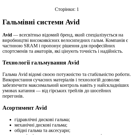
Сторінки:
1
Гальмівні системи Avid
Avid
— всесвітньо відомий бренд, який спеціалізується на
виробництві високоякісних велосипедних гальм. Компанія є
частиною SRAM і пропонує рішення для професійних
спортсменів та аматорів, які цінують точність і надійність.
Технології гальмування Avid
Гальма Avid відомі своєю потужністю та стабільністю роботи.
Використання сучасних матеріалів і технологій дозволяє
забезпечити максимальний контроль навіть у найскладніших
умовах катання — від гірських трейлів до шосейних
перегонів.
Асортимент Avid
гідравлічні дискові гальма;
механічні дискові гальма;
обідні гальма та аксесуари;