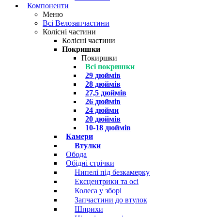
Компоненти
Меню
Всі Велозапчастини
Колісні частини
Колісні частини
Покришки
Покиршки
Всі покришки
29 дюймів
28 дюймів
27,5 дюймів
26 дюймів
24 дюйми
20 дюймів
10-18 дюймів
Камери
Втулки
Обода
Обідні стрічки
Нипелі під безкамерку
Ексцентрики та осі
Колеса у зборі
Запчастини до втулок
Шприхи