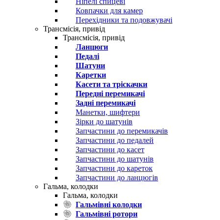
Ніпелі спицеві
Ковпачки для камер
Перехідники та подовжувачі
Трансмісія, привід
Трансмісія, привід
Ланцюги
Педалі
Шатуни
Каретки
Касети та тріскачки
Передні перемикачі
Задні перемикачі
Манетки, шифтери
Зірки до шатунів
Запчастини до перемикачів
Запчастини до педалей
Запчастини до касет
Запчастини до шатунів
Запчастини до кареток
Запчастини до ланцюгів
Гальма, колодки
Гальма, колодки
Гальмівні колодки
Гальмівні ротори