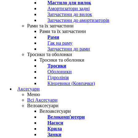
Мастило для вилок
Амортизатори задні
Запчастини до вилок
Запчастини до амортизаторів
Рами та їх запчастини
Рами та їх запчастини
Рами
Гак на раму
Запчастини до рами
Тросики та оболонки
Тросики та оболонки
Тросики
Оболоники
Гідролінія
Кінцевики (Ковпачки)
Аксесуари
Меню
Всі Аксесуари
Велоаксесуари
Велоаксесуари
Велокомп'ютери
Насоси
Крила
Замки