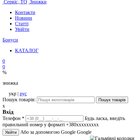
Сервіс, ТО
Знижки
Контакти
Новини
Статті
Увійти
Бонуси
КАТАЛОГ
0
0
%
знижка
укр |
рус
Пошук товарів:
Пошук товарів
x
Вхід
Телефон
*
Будь ласка, введіть
правильний номер у форматі +380ххххххххх
Або за допомогою Google
Google
Увійти