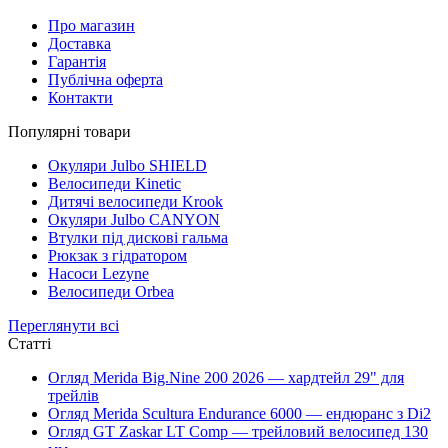
Про магазин
Доставка
Гарантія
Публічна оферта
Контакти
Популярні товари
Окуляри Julbo SHIELD
Велосипеди Kinetic
Дитячі велосипеди Krook
Окуляри Julbo CANYON
Втулки під дискові гальма
Рюкзак з гідратором
Насоси Lezyne
Велосипеди Orbea
Переглянути всі
Статті
Огляд Merida Big.Nine 200 2026 — хардтейл 29" для
трейлів
Огляд Merida Scultura Endurance 6000 — ендюранс з Di2
Огляд GT Zaskar LT Comp — трейловий велосипед 130