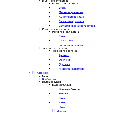
Вилки, амортизатори
Вилки, амортизатори
Вилки
Мастило для вилок
Амортизатори задні
Запчастини до вилок
Запчастини до амортизаторів
Рами та їх запчастини
Рами та їх запчастини
Рами
Гак на раму
Запчастини до рами
Тросики та оболонки
Тросики та оболонки
Тросики
Оболоники
Гідролінія
Кінцевики (Ковпачки)
Аксесуари
Меню
Всі Аксесуари
Велоаксесуари
Велоаксесуари
Велокомп'ютери
Насоси
Крила
Замки
Ніжки
Дзвінки