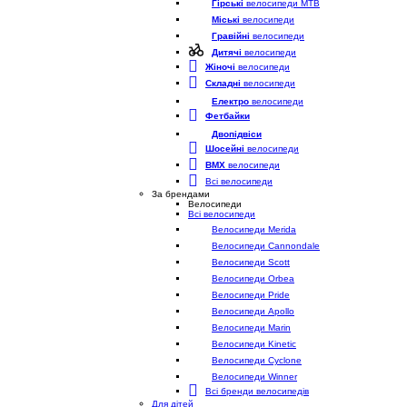
Гірські
велосипеди MTB
Міські
велосипеди
Гравійні
велосипеди
Дитячі
велосипеди
Жіночі
велосипеди
Складні
велосипеди
Електро
велосипеди
Фетбайки
Двопідвіси
Шосейні
велосипеди
BMX
велосипеди
Всі велосипеди
За брендами
Велосипеди
Всі велосипеди
Велосипеди Merida
Велосипеди Cannondale
Велосипеди Scott
Велосипеди Orbea
Велосипеди Pride
Велосипеди Apollo
Велосипеди Marin
Велосипеди Kinetic
Велосипеди Cyclone
Велосипеди Winner
Всі бренди велосипедів
Для дітей