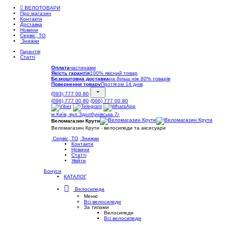
ВЕЛОТОВАРИ
Про магазин
Контакти
Доставка
Новини
Сервіс, ТО
Знижки
Гарантія
Статті
Оплата
частинами
Якість гарантія
100% якісний товар
Безкоштовна доставка
на більш ніж 80% товарів
Повернення товару
Протягом 14 днів
(093) 777 00 80
(096) 777 00 80
(066) 777 00 80
м.Київ, вул.Здолбунівська 7г
Веломагазин Крути
Веломагазин Крути - велосипеди та аксесуари
Сервіс, ТО
Знижки
Контакти
Новини
Статті
Увійти
Бонуси
КАТАЛОГ
Велосипеди
Меню
Всі велосипеди
За типами
Велосипеди
Всі велосипеди