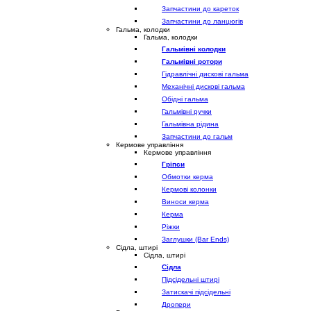
Запчастини до кареток
Запчастини до ланцюгів
Гальма, колодки
Гальма, колодки
Гальмівні колодки
Гальмівні ротори
Гідравлічні дискові гальма
Механічні дискові гальма
Обідні гальма
Гальмівні ручки
Гальмівна рідина
Запчастини до гальм
Кермове управління
Кермове управління
Гріпси
Обмотки керма
Кермові колонки
Виноси керма
Керма
Ріжки
Заглушки (Bar Ends)
Сідла, штирі
Сідла, штирі
Сідла
Підсідельні штирі
Затискачі підсідельні
Дропери