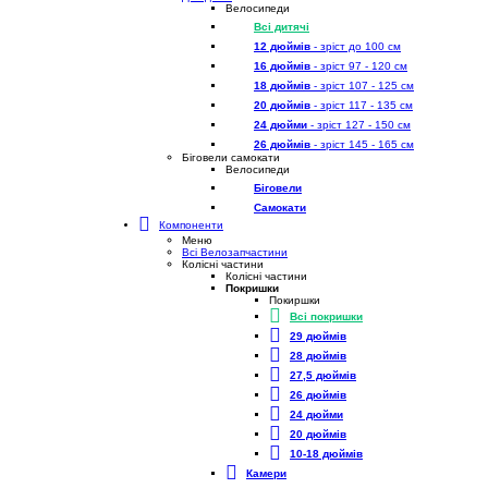
Велосипеди
Всі дитячі
12 дюймів
- зріст до 100 см
16 дюймів
- зріст 97 - 120 см
18 дюймів
- зріст 107 - 125 см
20 дюймів
- зріст 117 - 135 см
24 дюйми
- зріст 127 - 150 см
26 дюймів
- зріст 145 - 165 см
Біговели самокати
Велосипеди
Біговели
Самокати
Компоненти
Меню
Всі Велозапчастини
Колісні частини
Колісні частини
Покришки
Покиршки
Всі покришки
29 дюймів
28 дюймів
27,5 дюймів
26 дюймів
24 дюйми
20 дюймів
10-18 дюймів
Камери