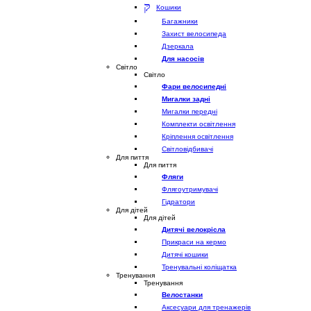
Кошики
Багажники
Захист велосипеда
Дзеркала
Для насосів
Світло
Світло
Фари велосипедні
Мигалки задні
Мигалки передні
Комплекти освітлення
Кріплення освітлення
Світловідбивачі
Для пиття
Для пиття
Фляги
Флягоутримувачі
Гідратори
Для дітей
Для дітей
Дитячі велокрісла
Прикраси на кермо
Дитячі кошики
Тренувальні коліщатка
Тренування
Тренування
Велостанки
Аксесуари для тренажерів