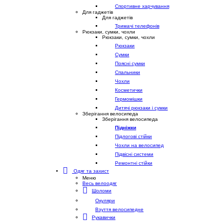
Спортивне харчування
Для гаджетів
Для гаджетів
Тримачі телефонів
Рюкзаки, сумки, чохли
Рюкзаки, сумки, чохли
Рюкзаки
Сумки
Поясні сумки
Спальники
Чохли
Косметички
Гермомішки
Дитячі рюкзаки і сумки
Зберігання велосипеда
Зберігання велосипеда
Підніжки
Підлогові стійки
Чохли на велосипед
Підвісні системи
Ремонтні стійки
Одяг та захист
Меню
Весь велоодяг
Шоломи
Окуляри
Взуття велосипедне
Рукавички