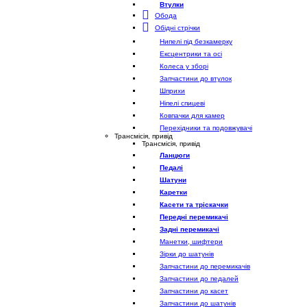
Втулки
Обода
Обідні стрічки
Нипелі під безкамерку
Ексцентрики та осі
Колеса у зборі
Запчастини до втулок
Шприхи
Ніпелі спицеві
Ковпачки для камер
Перехідники та подовжувачі
Трансмісія, привід
Трансмісія, привід
Ланцюги
Педалі
Шатуни
Каретки
Касети та тріскачки
Передні перемикачі
Задні перемикачі
Манетки, шифтери
Зірки до шатунів
Запчастини до перемикачів
Запчастини до педалей
Запчастини до касет
Запчастини до шатунів