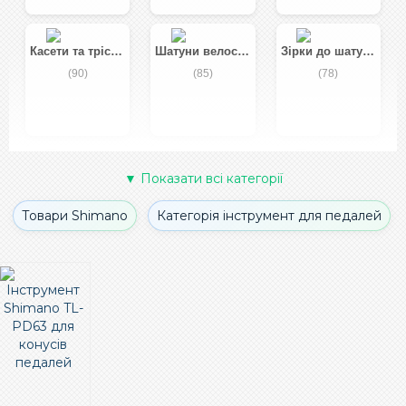
Касети та тріскачки
Шатуни велосипедні
Зірки до шатунів
(90)
(85)
(78)
Велосипедні бахіли
Задні перемикачі
Передні перемикачі
▼ Показати всі категорії
(69)
(66)
(62)
Товари Shimano
Категорія інструмент для педалей
Втулки велосипедні
Запчастини до втулок
Гідравлічні дискові гальма
(56)
(54)
(47)