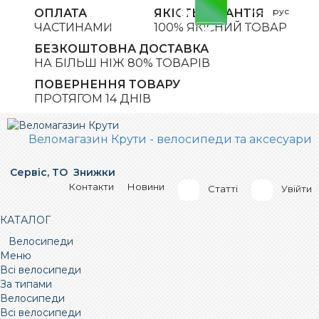
0
%
укр |
рус
ОПЛАТА
ЯКІСТЬ ГАРАНТІЯ
знижка
ЧАСТИНАМИ
100% ЯКІСНИЙ ТОВАР
0
БЕЗКОШТОВНА ДОСТАВКА
НА БІЛЬШ НІЖ 80% ТОВАРІВ
ПОВЕРНЕННЯ ТОВАРУ
ПРОТЯГОМ 14 ДНІВ
Веломагазин Крути - велосипеди та аксесуари
Сервіс, ТО
Знижки
Контакти
Новини
Статті
Увійти
КАТАЛОГ
Велосипеди
Меню
Всі велосипеди
За типами
Велосипеди
Всі велосипеди