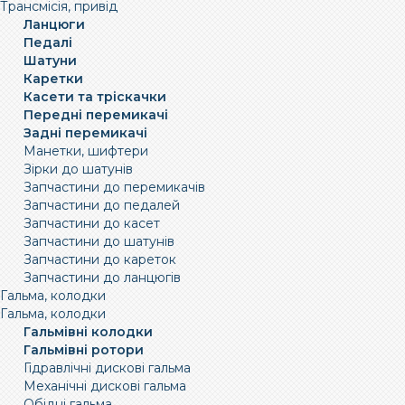
Трансмісія, привід
Ланцюги
Педалі
Шатуни
Каретки
Касети та тріскачки
Передні перемикачі
Задні перемикачі
Манетки, шифтери
Зірки до шатунів
Запчастини до перемикачів
Запчастини до педалей
Запчастини до касет
Запчастини до шатунів
Запчастини до кареток
Запчастини до ланцюгів
Гальма, колодки
Гальма, колодки
Гальмівні колодки
Гальмівні ротори
Гідравлічні дискові гальма
Механічні дискові гальма
Обідні гальма