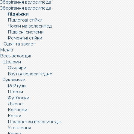
Зберігання велосипеда
Зберігання велосипеда
Підніжки
Підлогові стійки
Чохли на велосипед
Підвісні системи
Ремонтні стійки
Одяг та захист
Меню
Весь велоодяг
Шоломи
Окуляри
Взуття велосипедне
Рукавички
Рейтузи
Шорти
Футболки
Джерсі
Костюми
Кофти
Шкарпетки велосипедні
Утеплення
Кепки