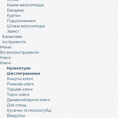
Бахіли велосипедні
Бандани
Куртки
Підшоломники
Штани велосипедні
Захист
Балаклави
Інструменти
Меню
Всі велоінструменти
Ключі
Ключі
Мультитули
Шестигранники
Конусні ключі
Рожкові ключі
Торцеві ключі
Торкс ключі
Динамометричні ключі
Для спиць
Кусачки та плоскогубці
Викрутки