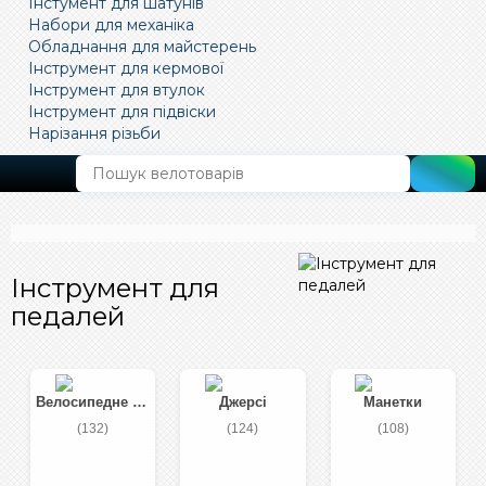
Інстумент для шатунів
Набори для механіка
Обладнання для майстерень
Інструмент для кермової
Інструмент для втулок
Інструмент для підвіски
Нарізання різьби
ПОШУК
Інструмент для
педалей
Велосипедне взуття
Джерсі
Манетки
(132)
(124)
(108)