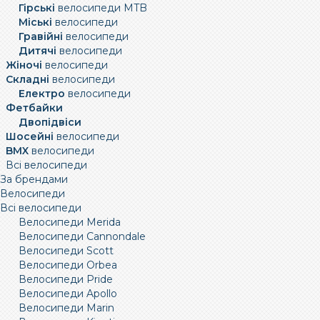
Гірські
велосипеди MTB
Міські
велосипеди
Гравійні
велосипеди
Дитячі
велосипеди
Жіночі
велосипеди
Складні
велосипеди
Електро
велосипеди
Фетбайки
Двопідвіси
Шосейні
велосипеди
BMX
велосипеди
Всі велосипеди
За брендами
Велосипеди
Всі велосипеди
Велосипеди Merida
Велосипеди Cannondale
Велосипеди Scott
Велосипеди Orbea
Велосипеди Pride
Велосипеди Apollo
Велосипеди Marin