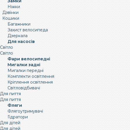
Замки
Ніжки
Дзвінки
Кошики
Багажники
Захист велосипеда
Дзеркала
Для насосів
Світло
Світло
Фари велосипедні
Мигалки задні
Мигалки передні
Комплекти освітлення
Кріплення освітлення
Світловідбивачі
Для пиття
Для пиття
Фляги
Флягоутримувачі
Гідратори
Для дітей
Для дітей