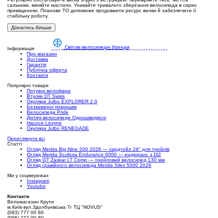
сальники, міняйте мастило. Уникайте тривалого зберігання велосипеда в сирих
приміщеннях. Планове ТО допоможе продовжити ресурс вилки й забезпечити її
стабільну роботу.
Дізнатись більше
Світові велосипедні бренди
Інформація
Про магазин
Доставка
Гарантія
Публічна оферта
Контакти
Популярні товари
Потужні велофари
Втулки DT Swiss
Окуляри Julbo EXPLORER 2.0
Безкамерні покришки
Велосипеди Pride
Дитячі велосипеди Одношвидкісні
Насоси Lezyne
Окуляри Julbo RENEGADE
Переглянути всі
Статті
Огляд Merida Big.Nine 200 2026 — хардтейл 29" для трейлів
Огляд Merida Scultura Endurance 6000 — ендюранс з Di2
Огляд GT Zaskar LT Comp — трейловий велосипед 130 мм
Огляд гравійного велосипеда Merida Silex 5000 2026
Ми у соцмережах
Instagram
Youtube
Контакти
Веломагазин Крути
м.Київ вул.Здолбунівська 7г ТЦ "NOVUS"
(093) 777 00 80
(096) 777 00 80