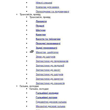
Ніпелі спицеві
Ковпачки для камер
Перехідники та подовжувачі
Трансмісія, привід
Трансмісія, привід
Ланцюги
Педалі
Шатуни
Каретки
Касети та тріскачки
Передні перемикачі
Задні перемикачі
Манетки, шифтери
Зірки до шатунів
Запчастини до перемикачів
Запчастини до педалей
Запчастини до касет
Запчастини до шатунів
Запчастини до кареток
Запчастини до ланцюгів
Гальма, колодки
Гальма, колодки
Гальмівні колодки
Гальмівні ротори
Гідравлічні дискові гальма
Механічні дискові гальма