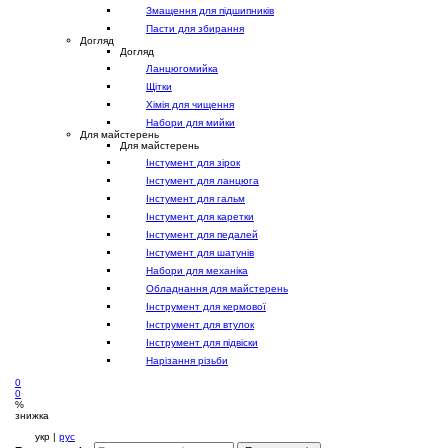
Змащення для підшипників
Пасти для збирання
Догляд
Догляд
Ланцюгомийка
Щітки
Хімія для чищення
Набори для мийки
Для майстерень
Для майстерень
Інстумент для зірок
Інстумент для ланцюга
Інстумент для гальм
Інстумент для каретки
Інстумент для педалей
Інстумент для шатунів
Набори для механіка
Обладнання для майстерень
Інструмент для кермової
Інструмент для втулок
Інструмент для підвіски
Нарізання різьби
0
0
%
знижка
укр |
рус