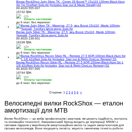
Вилка RockShox Judy Silver TK - Crown 29 Boost™ 15x110 130mm Black Alum
Str Tpr 51offset Solo Air (includes Star nut & Maxle Stealth) A3
00.4020.555.007
грн.
15732
Оплата частинами
до 6 плат. без переплат
Вилка Judy Silver TK - Манетка, 27.5, вісь Boost 15x110, Maxle 100mm,
Чорний, TurnKey Шток конус Solo Air
00.4020.139.001
грн.
16238
Оплата частинами
до 6 плат. без переплат
Вилка RockShox Recon Silver RL - Remote 27.5 9QR 100mm Black Alum Str 1
1/8 42offset Solo Air (includes, Star nut & Right OneLoc Remote) D1
00.4020.557.005
грн.
16744
Оплата частинами
до 6 плат. без переплат
Сторінки:
1
2
3
4
5
6
»
Велосипедні вилки RockShox — еталон
амортизації для MTB
Вилки RockShox — це вибір професіоналів і аматорів, які цінують надійність, контроль
та інноваційні технології. Американський бренд входить до корпорації SRAM і є
світовим лідером у виробництві амортизаційних вилок та задніх амортизаторів для
гірських велосипедів. Вони поєднують легкість, міцність і виняткову точність роботи.