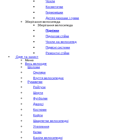
Чохли
Косметички
Гермомішки
Дитячі рюкзаки і сумки
Зберігання велосипеда
Зберігання велосипеда
Підніжки
Підлогові стійки
Чохли на велосипед
Підвісні системи
Ремонтні стійки
Одяг та захист
Меню
Весь велоодяг
Шоломи
Окуляри
Взуття велосипедне
Рукавички
Рейтузи
Шорти
Футболки
Джерсі
Костюми
Кофти
Шкарпетки велосипедні
Утеплення
Кепки
Бахіли велосипедні