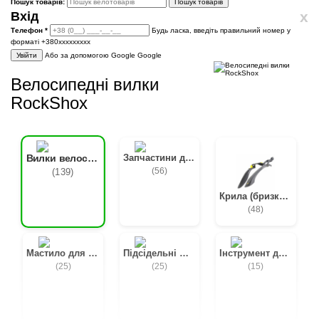
Пошук товарів:
Пошук товарів
x
Вхід
Телефон
*
Будь ласка, введіть правильний номер у
форматі +380ххххххххх
Увійти
Або за допомогою Google
Google
Велосипедні вилки
RockShox
Запчастини для вилок
Вилки велосипедні
(56)
(139)
Крила (бризковики) для велосипедів
(48)
Мастило для вилок
Підсідельні штирі
Інструмент для підвіски
(25)
(25)
(15)