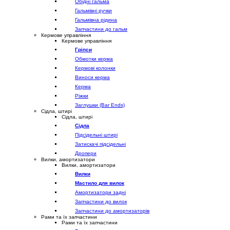
Обідні гальма
Гальмівні ручки
Гальмівна рідина
Запчастини до гальм
Кермове управління
Кермове управління
Гріпси
Обмотки керма
Кермові колонки
Виноси керма
Керма
Ріжки
Заглушки (Bar Ends)
Сідла, штирі
Сідла, штирі
Сідла
Підсідельні штирі
Затискачі підсідельні
Дропери
Вилки, амортизатори
Вилки, амортизатори
Вилки
Мастило для вилок
Амортизатори задні
Запчастини до вилок
Запчастини до амортизаторів
Рами та їх запчастини
Рами та їх запчастини