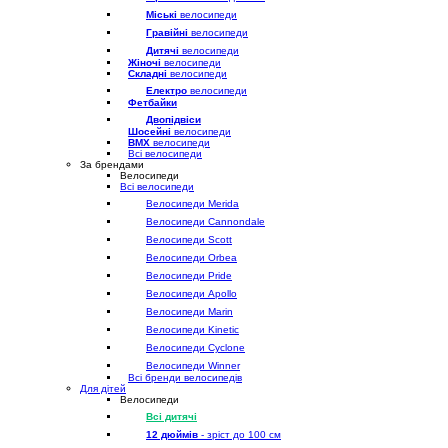
Міські
велосипеди
Гравійні
велосипеди
Дитячі
велосипеди
Жіночі
велосипеди
Складні
велосипеди
Електро
велосипеди
Фетбайки
Двопідвіси
Шосейні
велосипеди
BMX
велосипеди
Всі велосипеди
За брендами
Велосипеди
Всі велосипеди
Велосипеди Merida
Велосипеди Cannondale
Велосипеди Scott
Велосипеди Orbea
Велосипеди Pride
Велосипеди Apollo
Велосипеди Marin
Велосипеди Kinetic
Велосипеди Cyclone
Велосипеди Winner
Всі бренди велосипедів
Для дітей
Велосипеди
Всі дитячі
12 дюймів
- зріст до 100 см