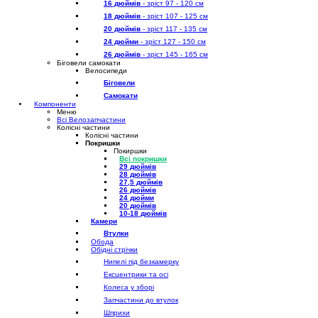
16 дюймів
- зріст 97 - 120 см
18 дюймів
- зріст 107 - 125 см
20 дюймів
- зріст 117 - 135 см
24 дюйми
- зріст 127 - 150 см
26 дюймів
- зріст 145 - 165 см
Біговели самокати
Велосипеди
Біговели
Самокати
Компоненти
Меню
Всі Велозапчастини
Колісні частини
Колісні частини
Покришки
Покиршки
Всі покришки
29 дюймів
28 дюймів
27,5 дюймів
26 дюймів
24 дюйми
20 дюймів
10-18 дюймів
Камери
Втулки
Обода
Обідні стрічки
Нипелі під безкамерку
Ексцентрики та осі
Колеса у зборі
Запчастини до втулок
Шприхи