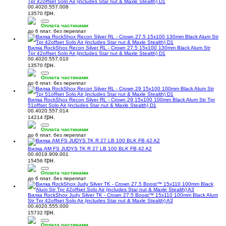
Tpr 42offset Solo Air (includes Star nut & Maxle Stealth) D1
00.4020.557.008
грн.
13570
Оплата частинами
до 6 плат. без переплат
Вилка RockShox Recon Silver RL - Crown 27.5 15x100 130mm Black Alum Str
Tpr 42offset Solo Air (includes Star nut & Maxle Stealth) D1
00.4020.557.010
грн.
13570
Оплата частинами
до 6 плат. без переплат
Вилка RockShox Recon Silver RL - Crown 29 15x100 100mm Black Alum Str Tpr
51offset Solo Air (includes Star nut & Maxle Stealth) D1
00.4020.557.014
грн.
14214
Оплата частинами
до 6 плат. без переплат
Вилка AM FS JUDYS TK R 27 LB 100 BLK FB 42 A2
00.4019.909.001
грн.
15456
Оплата частинами
до 6 плат. без переплат
Вилка RockShox Judy Silver TK - Crown 27.5 Boost™ 15x110 100mm Black Alum
Str Tpr 42offset Solo Air (includes Star nut & Maxle Stealth) A3
00.4020.555.000
грн.
15732
Оплата частинами