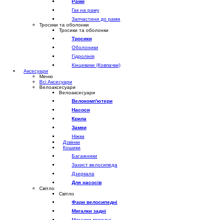
Рами
Гак на раму
Запчастини до рами
Тросики та оболонки
Тросики та оболонки
Тросики
Оболоники
Гідролінія
Кінцевики (Ковпачки)
Аксесуари
Меню
Всі Аксесуари
Велоаксесуари
Велоаксесуари
Велокомп'ютери
Насоси
Крила
Замки
Ніжки
Дзвінки
Кошики
Багажники
Захист велосипеда
Дзеркала
Для насосів
Світло
Світло
Фари велосипедні
Мигалки задні
Мигалки передні