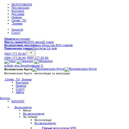
ВЕЛОТОВАРИ
Про магазин
Контакти
Доставка
Новини
Сервіс, ТО
Знижки
Гарантія
Статті
Оплата
частинами
Якість гарантія
100% якісний товар
Безкоштовна доставка
на більш ніж 80% товарів
Повернення товару
Протягом 14 днів
(093) 777 00 80
(096) 777 00 80
(066) 777 00 80
м.Київ, вул.Здолбунівська 7г
Веломагазин Крути
Веломагазин Крути - велосипеди та аксесуари
Сервіс, ТО
Знижки
Контакти
Новини
Статті
Увійти
Бонуси
КАТАЛОГ
Велосипеди
Меню
Всі велосипеди
За типами
Велосипеди
Всі велосипеди
Гірські
велосипеди MTB