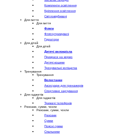
Комплекти освітлення
Кріплення освітлення
Світловідбивачі
Для пиття
Для пиття
Фляги
Флягоутримувачі
Гідратори
Для дітей
Для дітей
Дитячі велокрісла
Прикраси на кермо
Дитячі кошики
Тренувальні коліщатка
Тренування
Тренування
Велостанки
Аксесуари для тренажерів
Спортивне харчування
Для гаджетів
Для гаджетів
Тримачі телефонів
Рюкзаки, сумки, чохли
Рюкзаки, сумки, чохли
Рюкзаки
Сумки
Поясні сумки
Спальники