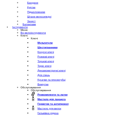
Бандани
Куртки
Підшоломники
Штани велосипедні
Захист
Балаклави
Інструменти
Меню
Всі велоінструменти
Ключі
Ключі
Мультитули
Шестигранники
Конусні ключі
Рожкові ключі
Торцеві ключі
Торкс ключі
Динамометричні ключі
Для спиць
Кусачки та плоскогубці
Викрутки
Обслуговування
Обслуговування
Ремкомплекти та латки
Мастило для ланцюга
Герметик та антипрокол
Мастило для вилок
Гальмівна рідина