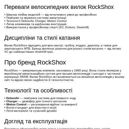
Переваги велосипедних вилок RockShox
• Широка лінійка моделей — від початкового рівня до професійних
• Повітряні та пружинні системи амортизації
• Технології DebonAir, Charger, Motion Control
• Легка алюмінієва та карбонова конструкція
• Використання у професійному спорті (XC, Enduro, Downhill)
Дисципліни та стилі катання
Вилки RockShox підходять для крос-кантрі, трейлу, ендуро, даунхілу, а також для
аматорського MTB. Бренд пропонує рішення для різних стилів катання — від легких
XC до найжорсткіших downhill-трас.
Про бренд RockShox
RockShox — американська компанія, заснована у 1989 році. Вона стала піонером у
виробництві амортизаційних систем для гірських велосипедів і сьогодні є частиною
корпорації SRAM. Вилки RockShox встановлюються на мільйони велосипедів у всьому
світі та відомі своєю надійністю й технологічністю.
Технології та особливості
•
DebonAir
— повітряна система для плавного ходу
•
Charger
— демпфер для точного контролю
•
Motion Control
— регулювання відбою та компресії
• Boost-стандарт для жорсткості коліс
• Легкі матеріали та сучасний дизайн
Догляд та експлуатація
Регулярно обслуговуйте вилку згідно з інструкцією: перевіряйте тиск, чистіть