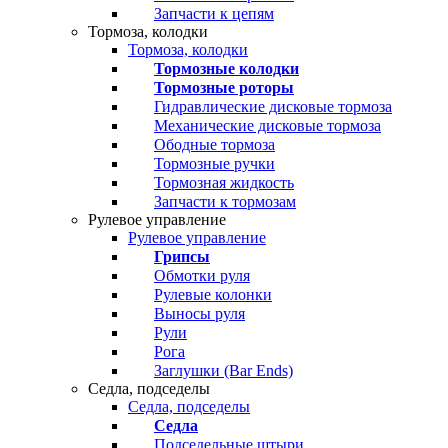
Запчасти к цепям
Тормоза, колодки
Тормоза, колодки
Тормозные колодки
Тормозные роторы
Гидравлические дисковые тормоза
Механические дисковые тормоза
Ободные тормоза
Тормозные ручки
Тормозная жидкость
Запчасти к тормозам
Рулевое управление
Рулевое управление
Грипсы
Обмотки руля
Рулевые колонки
Выносы руля
Рули
Рога
Заглушки (Bar Ends)
Седла, подседелы
Седла, подседелы
Седла
Подседельные штыри