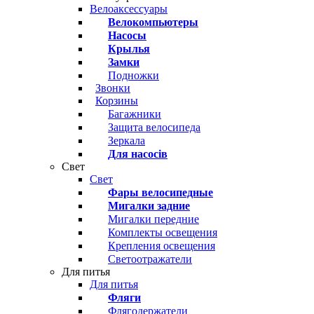
Велоаксессуары
Велокомпьютеры
Насосы
Крылья
Замки
Подножки
Звонки
Корзины
Багажники
Защита велосипеда
Зеркала
Для насосів
Свет
Свет
Фары велосипедные
Мигалки задние
Мигалки передние
Комплекты освещения
Крепления освещения
Светоотражатели
Для питья
Для питья
Фляги
Флягодержатели