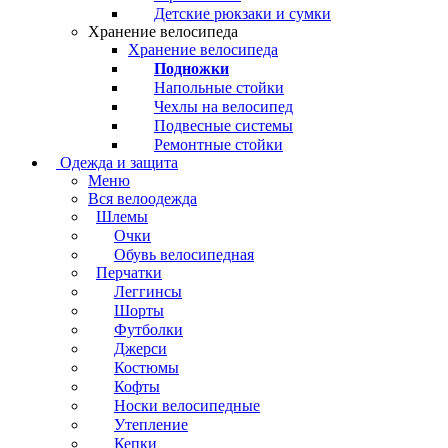
Детские рюкзаки и сумки
Хранение велосипеда
Хранение велосипеда
Подножки
Напольные стойки
Чехлы на велосипед
Подвесные системы
Ремонтные стойки
Одежда и защита
Меню
Вся велоодежда
Шлемы
Очки
Обувь велосипедная
Перчатки
Леггинсы
Шорты
Футболки
Джерси
Костюмы
Кофты
Носки велосипедные
Утепление
Кепки