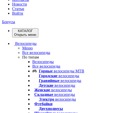
Новости
Статьи
Войти
Бонусы
КАТАЛОГ
Открыть меню
Велосипеды
Меню
Все велосипеды
По типам
Велосипеды
Все велосипеды
Горные
велосипеды MTB
Городские
велосипеды
Гравийные
велосипеды
Детские
велосипеды
Женские
велосипеды
Складные
велосипеды
Электро
велосипеды
Фэтбайки
Двухподвесы