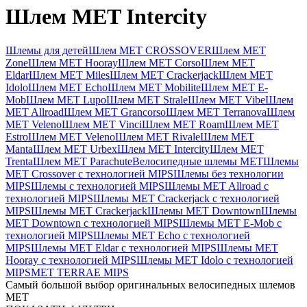
Шлем MET Intercity
Шлемы для детей
Шлем MET CROSSOVER
Шлем MET
Zone
Шлем MET Hooray
Шлем MET Corso
Шлем MET
Eldar
Шлем MET Miles
Шлем MET Crackerjack
Шлем MET
Idolo
Шлем MET Echo
Шлем MET Mobilite
Шлем MET E-
Mob
Шлем MET Lupo
Шлем MET Strale
Шлем MET Vibe
Шлем
MET Allroad
Шлем MET Grancorso
Шлем MET Terranova
Шлем
MET Veleno
Шлем MET Vinci
Шлем MET Roam
Шлем MET
Estro
Шлем MET Veleno
Шлем MET Rivale
Шлем MET
Manta
Шлем MET Urbex
Шлем MET Intercity
Шлем MET
Trenta
Шлем MET Parachute
Велосипедные шлемы MET
Шлемы
MET Crossover с технологией MIPS
Шлемы без технологии
MIPS
Шлемы с технологией MIPS
Шлемы MET Allroad с
технологией MIPS
Шлемы MET Crackerjack с технологией
MIPS
Шлемы MET Crackerjack
Шлемы MET Downtown
Шлемы
MET Downtown с технологией MIPS
Шлемы MET E-Mob с
технологией MIPS
Шлемы MET Echo с технологией
MIPS
Шлемы MET Eldar с технологией MIPS
Шлемы MET
Hooray с технологией MIPS
Шлемы MET Idolo с технологией
MIPS
MET TERRAE MIPS
Самый большой выбор оригинальных велосипедных шлемов
MET