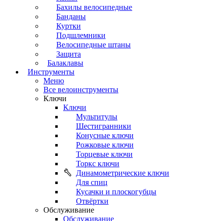
Бахилы велосипедные
Банданы
Куртки
Подшлемники
Велосипедные штаны
Защита
Балаклавы
Инструменты
Меню
Все велоинструменты
Ключи
Ключи
Мультитулы
Шестигранники
Конусные ключи
Рожковые ключи
Торцевые ключи
Торкс ключи
Динамометрические ключи
Для спиц
Кусачки и плоскогубцы
Отвёртки
Обслуживание
Обслуживание