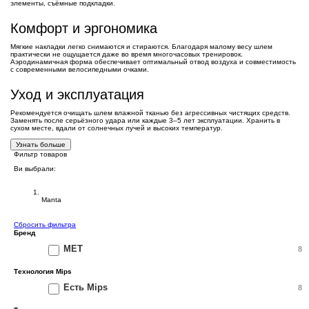
элементы, съёмные подкладки.
Комфорт и эргономика
Мягкие накладки легко снимаются и стираются. Благодаря малому весу шлем
практически не ощущается даже во время многочасовых тренировок.
Аэродинамичная форма обеспечивает оптимальный отвод воздуха и совместимость
с современными велосипедными очками.
Уход и эксплуатация
Рекомендуется очищать шлем влажной тканью без агрессивных чистящих средств.
Заменять после серьёзного удара или каждые 3–5 лет эксплуатации. Хранить в
сухом месте, вдали от солнечных лучей и высоких температур.
Узнать больше
Фильтр товаров
Ви выбрали:
Шлемы MET
Manta
Сбросить фильтра
Бренд
MET
8
Технология Mips
Есть Mips
8