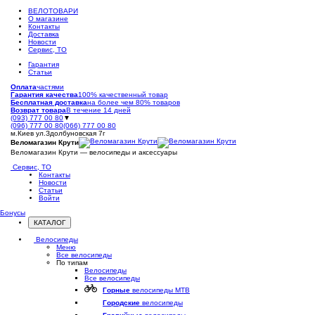
ВЕЛОТОВАРИ
О магазине
Контакты
Доставка
Новости
Сервис, ТО
Гарантия
Статьи
Оплата
частями
Гарантия качества
100% качественный товар
Бесплатная доставка
на более чем 80% товаров
Возврат товара
В течение 14 дней
(093) 777 00 80
▼
(096) 777 00 80
(066) 777 00 80
м.Киев ул.Здолбуновская 7г
Веломагазин Крути
Веломагазин Крути — велосипеды и аксессуары
Сервис, ТО
Контакты
Новости
Статьи
Войти
Бонусы
КАТАЛОГ
Открыть
меню
Велосипеды
Меню
Все велосипеды
По типам
Велосипеды
Все велосипеды
Горные
велосипеды MTB
Городские
велосипеды