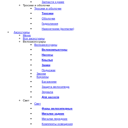
Запчасти к раме
Тросики и оболочки
Тросики и оболочки
Тросики
Оболочки
Гидролиния
Наконечники (колпачки)
Аксессуары
Меню
Все аксессуары
Велоаксессуары
Велоаксессуары
Велокомпьютеры
Насосы
Крылья
Замки
Подножки
Звонки
Корзины
Багажники
Защита велосипеда
Зеркала
Для насосів
Свет
Свет
Фары велосипедные
Мигалки задние
Мигалки передние
Комплекты освещения