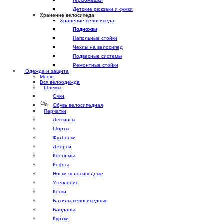
Гермомешки
Детские рюкзаки и сумки
Хранение велосипеда
Хранение велосипеда
Подножки
Напольные стойки
Чехлы на велосипед
Подвесные системы
Ремонтные стойки
Одежда и защита
Меню
Вся велоодежда
Шлемы
Очки
Обувь велосипедная
Перчатки
Леггинсы
Шорты
Футболки
Джерси
Костюмы
Кофты
Носки велосипедные
Утепление
Кепки
Бахилы велосипедные
Банданы
Куртки