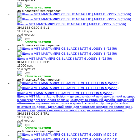
закінчується
Оплата частями
до 6 платежей без переплат
Шолом MET MANTA MIPS CE BLUE METALLIC | MATT GLOSSY S (52-56)
3HM 133 CE00 S BL1
11500 грн.
закінчується
Оплата частями
до 6 платежей без переплат
Шолом MET MANTA MIPS CE BLACK | MATT GLOSSY S (52-56)
3HM 133 CE00 S NO1
11500 грн.
закінчується
Оплата частями
до 6 платежей без переплат
Шолом MET MANTA MIPS CE JAUNE LIMITED EDITION S (52-56)
Шолом MET Manta Jaune Edition – це високоякісний велошолом, який поєднує
в собі передові технології безпеки, комфорт та стильний дизайн. Випущений
обмеженим тиражем, він отримав яскравий жовтий колір, що робить його
помітним на дорозі. Ідеальний вибір для любителів швидкісних велопоїздок,
які хочуть виділятися не тільки з точки зору ефективності, але й стилю.
3HM 133 CE00 S TF1
11500 грн.
закінчується
Оплата частями
до 6 платежей без переплат