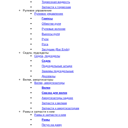
Тормозная жидкость
Запчасти к тормозам
Рулевое управление
Рулевое управление
Грипсы
Обмотки руля
Рулевые колонки
Выносы руля
Рули
Рога
Заглушки (Bar Ends)
Седла, подседелы
Седла, подседелы
Седла
Подседельные штыри
Зажимы подседельные
Дропперы
Вилки, амортизаторы
Вилки, амортизаторы
Вилки
Смазка для вилок
Амортизаторы задние
Запчасти к вилкам
Запчасти к амортизаторам
Рамы и запчасти к ним
Рамы и запчасти к ним
Рамы
Петух на раму