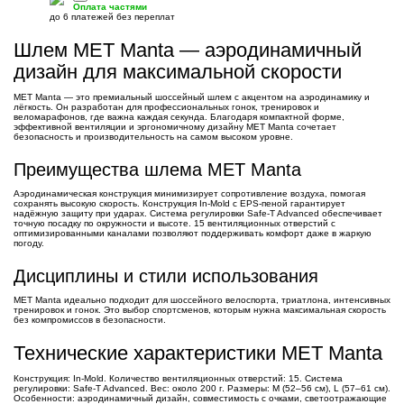
Оплата частями
до 6 платежей без переплат
Шлем MET Manta — аэродинамичный
дизайн для максимальной скорости
MET Manta — это премиальный шоссейный шлем с акцентом на аэродинамику и
лёгкость. Он разработан для профессиональных гонок, тренировок и
веломарафонов, где важна каждая секунда. Благодаря компактной форме,
эффективной вентиляции и эргономичному дизайну MET Manta сочетает
безопасность и производительность на самом высоком уровне.
Преимущества шлема MET Manta
Аэродинамическая конструкция минимизирует сопротивление воздуха, помогая
сохранять высокую скорость. Конструкция In-Mold с EPS-пеной гарантирует
надёжную защиту при ударах. Система регулировки Safe-T Advanced обеспечивает
точную посадку по окружности и высоте. 15 вентиляционных отверстий с
оптимизированными каналами позволяют поддерживать комфорт даже в жаркую
погоду.
Дисциплины и стили использования
MET Manta идеально подходит для шоссейного велоспорта, триатлона, интенсивных
тренировок и гонок. Это выбор спортсменов, которым нужна максимальная скорость
без компромиссов в безопасности.
Технические характеристики MET Manta
Конструкция: In-Mold. Количество вентиляционных отверстий: 15. Система
регулировки: Safe-T Advanced. Вес: около 200 г. Размеры: M (52–56 см), L (57–61 см).
Особенности: аэродинамичный дизайн, совместимость с очками, светоотражающие