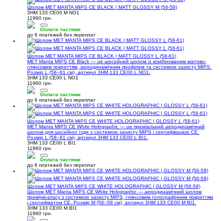
Шолом MET MANTA MIPS CE BLACK | MATT GLOSSY M (56-58)
3HM 133 CE00 M NO1
11960 грн.
Оплата частями
до 6 платежей без переплат
Шолом MET MANTA MIPS CE BLACK | MATT GLOSSY L (58-61)
MET Manta MIPS CE Black — це шосейний шолом із комбінованим матово-
глянсовим покриттям, аеродинамічним профілем та системою захисту MIPS.
Розмір L (58–61 см), артикул 3HM 133 CE00 L NO1.
3HM 133 CE00 L NO1
11960 грн.
Оплата частями
до 6 платежей без переплат
Шолом MET MANTA MIPS CE WHITE HOLOGRAPHIC | GLOSSY L (58-61)
MET Manta MIPS CE White Holographic — це преміальний аеродинамічний
шолом для шосейної їзди з системою захисту MIPS і сертифікацією CE.
Розмір L (58–61 см), артикул 3HM 133 CE00 L BI1.
3HM 133 CE00 L BI1
11960 грн.
Оплата частями
до 6 платежей без переплат
Шолом MET MANTA MIPS CE WHITE HOLOGRAPHIC | GLOSSY M (56-58)
Шолом MET Manta MIPS CE White Holographic — аеродинамічний шолом
преміум-класу з системою захисту MIPS, глянсовим голографічним покриттям
і сертифікатом CE. Розмір M (56–58 см), артикул 3HM 133 CE00 M BI1.
3HM 133 CE00 M BI1
11960 грн.