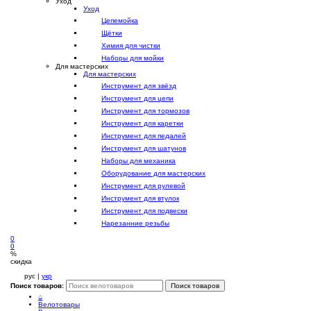
Уход
Уход
Цепемойка
Щётки
Химия для чистки
Наборы для мойки
Для мастерских
Для мастерских
Инструмент для звёзд
Инструмент для цепи
Инструмент для тормозов
Инструмент для каретки
Инструмент для педалей
Инструмент для шатунов
Наборы для механика
Оборудование для мастерских
Инструмент для рулевой
Инструмент для втулок
Инструмент для подвески
Нарезанние резьбы
0
0
%
скидка
рус |
укр
Поиск товаров:
Поиск товаров
⌂
Велотовары