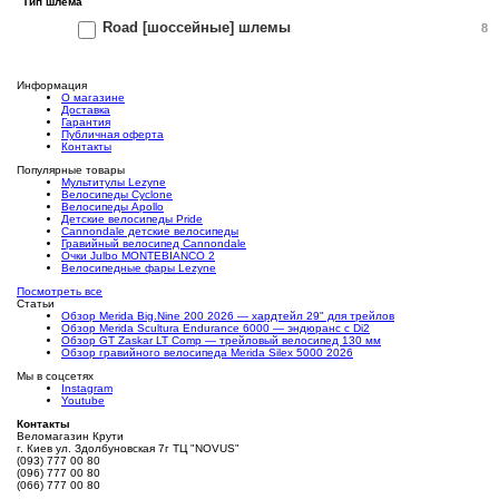
Тип шлема
Road [шоссейные] шлемы
8
Информация
О магазине
Доставка
Гарантия
Публичная оферта
Контакты
Популярные товары
Мультитулы Lezyne
Велосипеды Cyclone
Велосипеды Apollo
Детские велосипеды Pride
Cannondale детские велосипеды
Гравийный велосипед Cannondale
Очки Julbo MONTEBIANCO 2
Велосипедные фары Lezyne
Посмотреть все
Статьи
Обзор Merida Big.Nine 200 2026 — хардтейл 29" для трейлов
Обзор Merida Scultura Endurance 6000 — эндюранс с Di2
Обзор GT Zaskar LT Comp — трейловый велосипед 130 мм
Обзор гравийного велосипеда Merida Silex 5000 2026
Мы в соцсетях
Instagram
Youtube
Контакты
Веломагазин Крути
г. Киев ул. Здолбуновская 7г ТЦ "NOVUS"
(093) 777 00 80
(096) 777 00 80
(066) 777 00 80