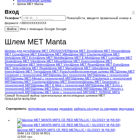
Велосипедные шлемы
Шлем MET Manta
x
Вход
Телефон
*
Пожалуйста, введите правильный номер в
формате +380XXXXXXXXX
Войти
Или с помощью Google
Google
Шлем MET Manta
Шлемы для детей
Шлем MET CROSSOVER
Шлем MET Zone
Шлем MET Hooray
Шлем
MET Corso
Шлем MET Eldar
Шлем MET Miles
Шлем MET Crackerjack
Шлем MET
Idolo
Шлем MET Echo
Шлем MET Mobilite
Шлем MET E-Mob
Шлем MET Lupo
Шлем MET
Strale
Шлем MET Vibe
Шлем MET Allroad
Шлем MET Grancorso
Шлем MET
Terranova
Шлем MET Veleno
Шлем MET Vinci
Шлем MET Roam
Шлем MET Estro
Шлем
MET Veleno
Шлем MET Rivale
Шлем MET Manta
Шлем MET Urbex
Шлем MET
Intercity
Шлем MET Trenta
Шлем MET Parachute
Велосипедные шлемы MET
Шлемы MET
Crossover с технологией MIPS
Шлемы без технологии MIPS
Шлемы с технологией
MIPS
Шлемы MET Allroad с технологией MIPS
Шлемы MET Crackerjack с технологией
MIPS
Шлемы MET Crackerjack
Шлемы MET Downtown
Шлемы MET Downtown с
технологией MIPS
Шлемы MET E-Mob с технологией MIPS
Шлемы MET Echo с
технологией MIPS
Шлемы MET Eldar с технологией MIPS
Шлемы MET Hooray с
технологией MIPS
Шлемы MET Idolo с технологией MIPS
MET TERRAE MIPS
Самый большой выбор оригинальных велосипедных шлемов MET
ПОКАЗАТИ ФІЛЬТРИ
Сортировать:
популярные
дороже
дешевле
забрать сегодня
со скидками
предзаказ
Шолом MET MANTA MIPS CE RED METALLIC | GLOSSY M (56-58)
3HM 133 CE00 M RO1
11500 грн.