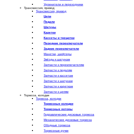
Удлинители и переходники
Трансмиссия, привод
Трансмиссия, привод
Цепи
Педали
Шатуны
Каретки
Кассеты и трещотки
Передние переключатели
Задние переключатели
Манетки, шифтеры
Звёзды к шатунам
Запчасти к переключателям
Запчасти к педалям
Запчасти к кассетам
Запчасти к шатунам
Запчасти к кареткам
Запчасти к цепям
Тормоза, колодки
Тормоза, колодки
Тормозные колодки
Тормозные роторы
Гидравлические дисковые тормоза
Механические дисковые тормоза
Ободные тормоза
Тормозные ручки