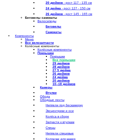
20 дюймов
- рост 117 - 135 см
24 дюйма
- рост 127 - 150 см
26 дюймов
- рост 145 - 165 см
Беговелы самокаты
Велосипеды
Беговелы
Самокаты
Компоненты
Меню
Все велозапчасти
Колёсные компоненты
Колёсные компоненты
Покрышки
Покрышки
Все покрышки
29 дюймов
28 дюймов
27,5 дюйма
26 дюймов
24 дюйма
20 дюймов
10–18 дюймов
Камеры
Втулки
Обода
Ободные ленты
Ниппели под бескамерку
Эксцентрики и оси
Колёса в сборе
Запчасти к втулкам
Спицы
Ниппели спицевые
Колпачки для камер