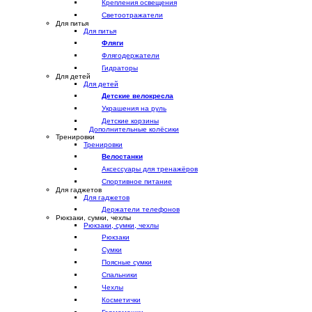
Крепления освещения
Светоотражатели
Для питья
Для питья
Фляги
Флягодержатели
Гидраторы
Для детей
Для детей
Детские велокресла
Украшения на руль
Детские корзины
Дополнительные колёсики
Тренировки
Тренировки
Велостанки
Аксессуары для тренажёров
Спортивное питание
Для гаджетов
Для гаджетов
Держатели телефонов
Рюкзаки, сумки, чехлы
Рюкзаки, сумки, чехлы
Рюкзаки
Сумки
Поясные сумки
Спальники
Чехлы
Косметички