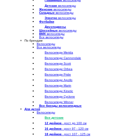
Гравийные
велосипеды
Детские
велосипеды
Женские
велосипеды
Складные
велосипеды
Электро
велосипеды
Фэтбайки
Двухподвесы
Шоссейные
велосипеды
BMX
велосипеды
Все велосипеды
По брендам
Велосипеды
Все велосипеды
Велосипеди Merida
Велосипеди Cannondale
Велосипеди Scott
Велосипеди Orbea
Велосипеди Pride
Велосипеди Apollo
Велосипеди Marin
Велосипеди Kinetic
Велосипеди Cyclone
Велосипеди Winner
Все бренды велосипедные
Для детей
Велосипеды
Все детские
12 дюймов
- рост до 100 см
16 дюймов
- рост 97 - 120 см
18 дюймов
- рост 107 - 125 см