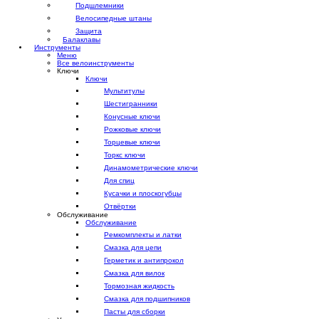
Подшлемники
Велосипедные штаны
Защита
Балаклавы
Инструменты
Меню
Все велоинструменты
Ключи
Ключи
Мультитулы
Шестигранники
Конусные ключи
Рожковые ключи
Торцевые ключи
Торкс ключи
Динамометрические ключи
Для спиц
Кусачки и плоскогубцы
Отвёртки
Обслуживание
Обслуживание
Ремкомплекты и латки
Смазка для цепи
Герметик и антипрокол
Смазка для вилок
Тормозная жидкость
Смазка для подшипников
Пасты для сборки