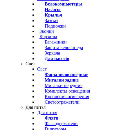
Велокомпьютеры
Насосы
Крылья
Замки
Подножки
Звонки
Корзины
Багажники
Защита велосипеда
Зеркала
Для насосів
Свет
Свет
Фары велосипедные
Мигалки задние
Мигалки передние
Комплекты освещения
Крепления освещения
Светоотражатели
Для питья
Для питья
Фляги
Флягодержатели
Гидраторы