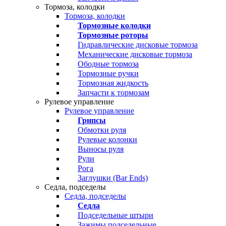
Тормоза, колодки
Тормоза, колодки
Тормозные колодки
Тормозные роторы
Гидравлические дисковые тормоза
Механические дисковые тормоза
Ободные тормоза
Тормозные ручки
Тормозная жидкость
Запчасти к тормозам
Рулевое управление
Рулевое управление
Грипсы
Обмотки руля
Рулевые колонки
Выносы руля
Рули
Рога
Заглушки (Bar Ends)
Седла, подседелы
Седла, подседелы
Седла
Подседельные штыри
Зажимы подседельные