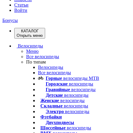
Статьи
Войти
Бонусы
КАТАЛОГ
Открыть меню
Велосипеды
Меню
Все велосипеды
По типам
Велосипеды
Все велосипеды
Горные
велосипеды MTB
Городские
велосипеды
Гравийные
велосипеды
Детские
велосипеды
Женские
велосипеды
Складные
велосипеды
Электро
велосипеды
Фэтбайки
Двухподвесы
Шоссейные
велосипеды