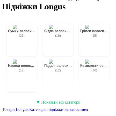
Підніжки Longus
Сумки велосипедні
Сідла велосипедні
Гріпси велосипедні
(21)
(16)
(15)
Насоси велосипедні
Педалі велосипедні
Комплекти освітлення
(12)
(12)
(10)
Замки велосипедні
Фари велосипедні
Підніжки на велосипед
▼ Показати всі категорії
(9)
(9)
(10)
Товари Longus
Категорія підніжки на велосипед