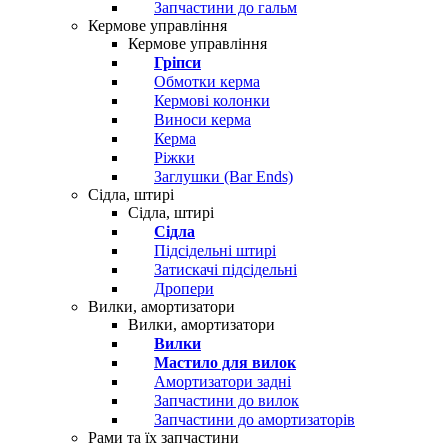
Запчастини до гальм
Кермове управління
Кермове управління
Гріпси
Обмотки керма
Кермові колонки
Виноси керма
Керма
Ріжки
Заглушки (Bar Ends)
Сідла, штирі
Сідла, штирі
Сідла
Підсідельні штирі
Затискачі підсідельні
Дропери
Вилки, амортизатори
Вилки, амортизатори
Вилки
Мастило для вилок
Амортизатори задні
Запчастини до вилок
Запчастини до амортизаторів
Рами та їх запчастини