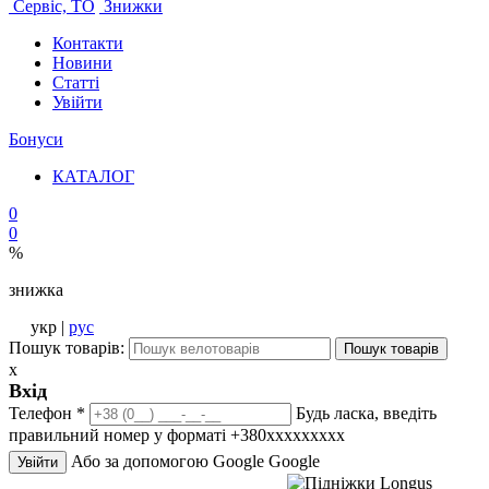
Сервіс, ТО
Знижки
Контакти
Новини
Статті
Увійти
Бонуси
КАТАЛОГ
0
0
%
знижка
укр |
рус
Пошук товарів:
Пошук товарів
x
Вхід
Телефон
*
Будь ласка, введіть
правильний номер у форматі +380ххххххххх
Або за допомогою Google
Google
Увійти