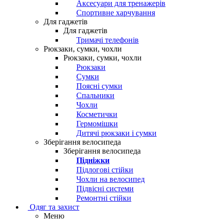
Аксесуари для тренажерів
Спортивне харчування
Для гаджетів
Для гаджетів
Тримачі телефонів
Рюкзаки, сумки, чохли
Рюкзаки, сумки, чохли
Рюкзаки
Сумки
Поясні сумки
Спальники
Чохли
Косметички
Гермомішки
Дитячі рюкзаки і сумки
Зберігання велосипеда
Зберігання велосипеда
Підніжки
Підлогові стійки
Чохли на велосипед
Підвісні системи
Ремонтні стійки
Одяг та захист
Меню