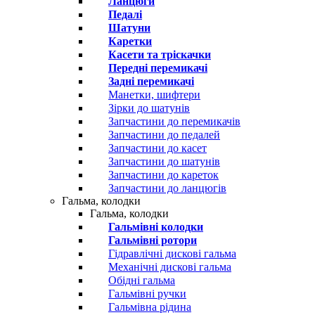
Ланцюги
Педалі
Шатуни
Каретки
Касети та тріскачки
Передні перемикачі
Задні перемикачі
Манетки, шифтери
Зірки до шатунів
Запчастини до перемикачів
Запчастини до педалей
Запчастини до касет
Запчастини до шатунів
Запчастини до кареток
Запчастини до ланцюгів
Гальма, колодки
Гальма, колодки
Гальмівні колодки
Гальмівні ротори
Гідравлічні дискові гальма
Механічні дискові гальма
Обідні гальма
Гальмівні ручки
Гальмівна рідина