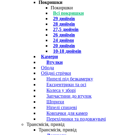
Покришки
Покиршки
Всі покришки
29 дюймів
28 дюймів
27,5 дюймів
26 дюймів
24 дюйми
20 дюймів
10-18 дюймів
Камери
Втулки
Обода
Обідні стрічки
Нипелі під безкамерку
Ексцентрики та осі
Колеса у зборі
Запчастини до втулок
Шприхи
Ніпелі спицеві
Ковпачки для камер
Перехідники та подовжувачі
Трансмісія, привід
Трансмісія, привід