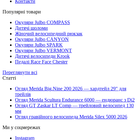
Контакти
Популярні товари
Окуляри Julbo COMPASS
Дитячі шоломи
Жіночий велосипедний рюкзак
Окуляри Julbo CANYON
Окуляри Julbo SPARK
Окуляри Julbo VERMONT
Дитячі велосипеди Krook
Педалі Race Face Chester
Переглянути всі
Статті
Огляд Merida Big.Nine 200 2026 — хардтейл 29" для
трейлів
Огляд Merida Scultura Endurance 6000 — ендюранс з Di2
Огляд GT Zaskar LT Comp — трейловий велосипед 130
мм
Огляд гравійного велосипеда Merida Silex 5000 2026
Ми у соцмережах
Instagram