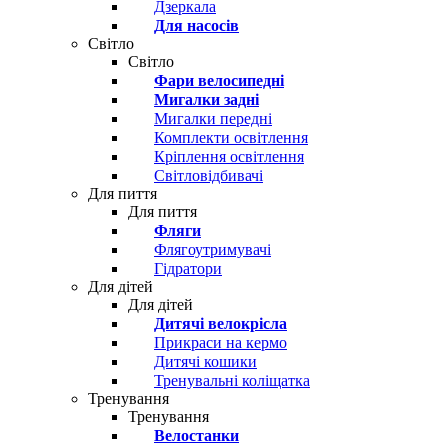
Дзеркала
Для насосів
Світло
Світло
Фари велосипедні
Мигалки задні
Мигалки передні
Комплекти освітлення
Кріплення освітлення
Світловідбивачі
Для пиття
Для пиття
Фляги
Флягоутримувачі
Гідратори
Для дітей
Для дітей
Дитячі велокрісла
Прикраси на кермо
Дитячі кошики
Тренувальні коліщатка
Тренування
Тренування
Велостанки