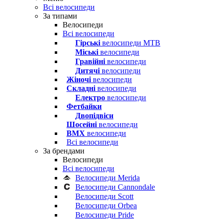
Всі велосипеди
За типами
Велосипеди
Всі велосипеди
Гірські
велосипеди MTB
Міські
велосипеди
Гравійні
велосипеди
Дитячі
велосипеди
Жіночі
велосипеди
Складні
велосипеди
Електро
велосипеди
Фетбайки
Двопідвіси
Шосейні
велосипеди
BMX
велосипеди
Всі велосипеди
За брендами
Велосипеди
Всі велосипеди
Велосипеди Merida
Велосипеди Cannondale
Велосипеди Scott
Велосипеди Orbea
Велосипеди Pride