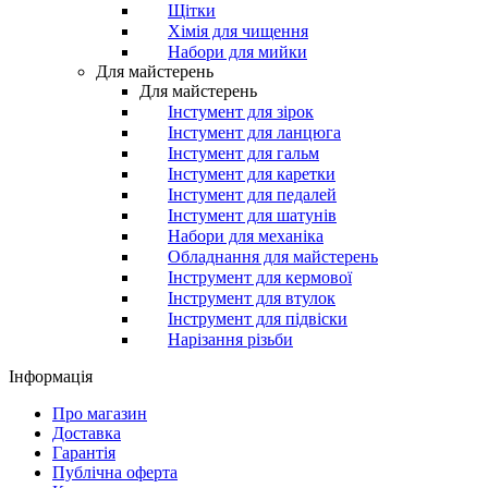
Щітки
Хімія для чищення
Набори для мийки
Для майстерень
Для майстерень
Інстумент для зірок
Інстумент для ланцюга
Інстумент для гальм
Інстумент для каретки
Інстумент для педалей
Інстумент для шатунів
Набори для механіка
Обладнання для майстерень
Інструмент для кермової
Інструмент для втулок
Інструмент для підвіски
Нарізання різьби
Інформація
Про магазин
Доставка
Гарантія
Публічна оферта