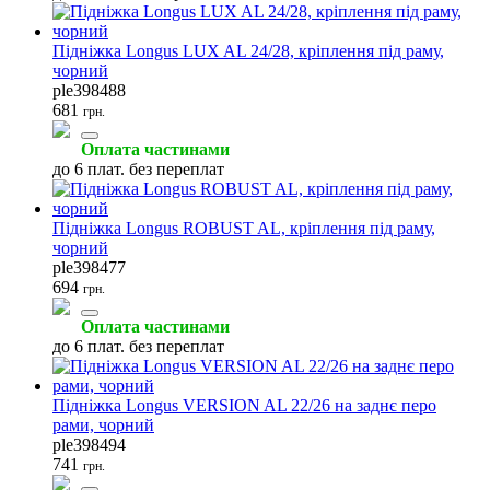
Кермо велосипеда
Мультитули
Оболонки
Підніжка Longus LUX AL 24/28, кріплення під раму,
(3)
(3)
(3)
чорний
ple398488
681
грн.
Оплата частинами
до 6 плат. без переплат
Інструмент для каретки
Кермові колонки
Покришки велосипедні
(2)
(2)
(2)
Підніжка Longus ROBUST AL, кріплення під раму,
чорний
ple398477
694
грн.
Фляги велосипедні
Втулки велосипедні
Затискачі підсідельні
Оплата частинами
(2)
(1)
(1)
до 6 плат. без переплат
Підніжка Longus VERSION AL 22/26 на заднє перо
рами, чорний
ple398494
741
грн.
Інструмент для педалей
Конусні ключі
Обідні гальма
(1)
(1)
(1)