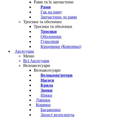
Рами та їх запчастини
Рами
Гак на раму
Запчастини до рами
Тросики та оболонки
Тросики та оболонки
Тросики
Оболоники
Гідролінія
Кінцевики (Ковпачки)
Аксесуари
Меню
Всі Аксесуари
Велоаксесуари
Велоаксесуари
Велокомп'ютери
Насоси
Крила
Замки
Ніжки
Дзвінки
Кошики
Багажники
Захист велосипеда