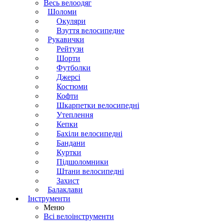
Весь велоодяг
Шоломи
Окуляри
Взуття велосипедне
Рукавички
Рейтузи
Шорти
Футболки
Джерсі
Костюми
Кофти
Шкарпетки велосипедні
Утеплення
Кепки
Бахіли велосипедні
Бандани
Куртки
Підшоломники
Штани велосипедні
Захист
Балаклави
Інструменти
Меню
Всі велоінструменти