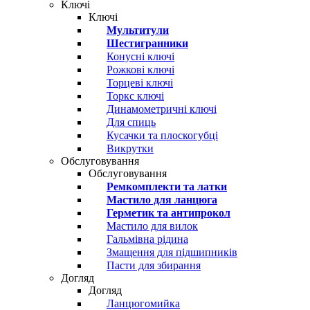
Ключі
Ключі
Мультитули
Шестигранники
Конусні ключі
Рожкові ключі
Торцеві ключі
Торкс ключі
Динамометричні ключі
Для спиць
Кусачки та плоскогубці
Викрутки
Обслуговування
Обслуговування
Ремкомплекти та латки
Мастило для ланцюга
Герметик та антипрокол
Мастило для вилок
Гальмівна рідина
Змащення для підшипників
Пасти для збирання
Догляд
Догляд
Ланцюгомийка