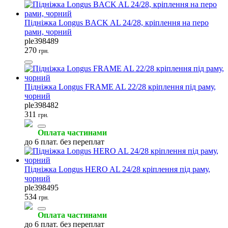
Підніжка Longus BACK AL 24/28, кріплення на перо
рами, чорний
Світловідбивачі
Мигалки задні
Підсідельні штирі
ple398489
(8)
(7)
(4)
270
грн.
Підніжка Longus FRAME AL 22/28 кріплення під раму,
чорний
ple398482
Флягоутримувачі
Велокомпютери
Гальмівні колодки
311
грн.
(4)
(3)
(3)
Оплата частинами
до 6 плат. без переплат
Підніжка Longus HERO AL 24/28 кріплення під раму,
Гальмівні ручки
Ексцентрики та вісі
Інструмент для ланцюга
чорний
(3)
(3)
(3)
ple398495
534
грн.
Оплата частинами
до 6 плат. без переплат