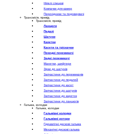
Ніпелі спицеві
Ковпачки для камер
Перехідники та подовжувачі
Трансмісія, привід
Трансмісія, привід
Ланцюги
Педалі
Шатуни
Каретки
Касети та тріскачки
Передні перемикачі
Задні перемикачі
Манетки, шифтери
Зірки до шатунів
Запчастини до перемикачів
Запчастини до педалей
Запчастини до касет
Запчастини до шатунів
Запчастини до кареток
Запчастини до ланцюгів
Гальма, колодки
Гальма, колодки
Гальмівні колодки
Гальмівні ротори
Гідравлічні дискові гальма
Механічні дискові гальма