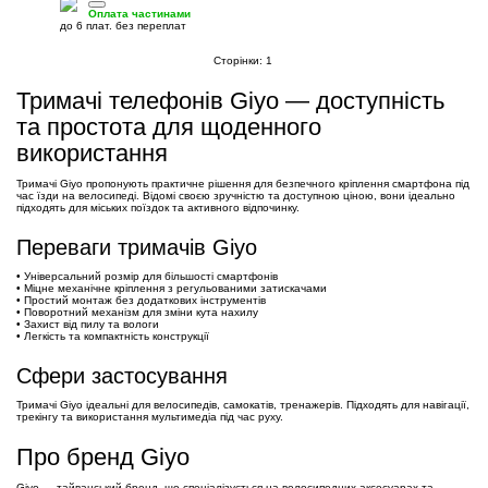
Оплата частинами
до 6 плат. без переплат
Сторінки:
1
Тримачі телефонів Giyo — доступність
та простота для щоденного
використання
Тримачі Giyo пропонують практичне рішення для безпечного кріплення смартфона під
час їзди на велосипеді. Відомі своєю зручністю та доступною ціною, вони ідеально
підходять для міських поїздок та активного відпочинку.
Переваги тримачів Giyo
• Універсальний розмір для більшості смартфонів
• Міцне механічне кріплення з регульованими затискачами
• Простий монтаж без додаткових інструментів
• Поворотний механізм для зміни кута нахилу
• Захист від пилу та вологи
• Легкість та компактність конструкції
Сфери застосування
Тримачі Giyo ідеальні для велосипедів, самокатів, тренажерів. Підходять для навігації,
трекінгу та використання мультимедіа під час руху.
Про бренд Giyo
Giyo — тайванський бренд, що спеціалізується на велосипедних аксесуарах та