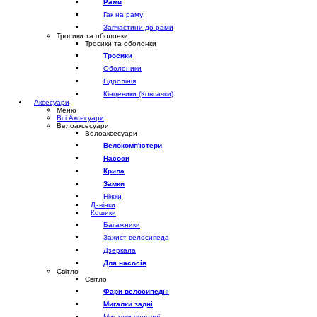
Рами
Гак на раму
Запчастини до рами
Тросики та оболонки
Тросики та оболонки
Тросики
Оболоники
Гідролінія
Кінцевики (Ковпачки)
Аксесуари
Меню
Всі Аксесуари
Велоаксесуари
Велоаксесуари
Велокомп'ютери
Насоси
Крила
Замки
Ніжки
Дзвінки
Кошики
Багажники
Захист велосипеда
Дзеркала
Для насосів
Світло
Світло
Фари велосипедні
Мигалки задні
Мигалки передні