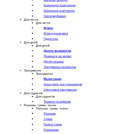
Комплекти освітлення
Кріплення освітлення
Світловідбивачі
Для пиття
Для пиття
Фляги
Флягоутримувачі
Гідратори
Для дітей
Для дітей
Дитячі велокрісла
Прикраси на кермо
Дитячі кошики
Тренувальні коліщатка
Тренування
Тренування
Велостанки
Аксесуари для тренажерів
Спортивне харчування
Для гаджетів
Для гаджетів
Тримачі телефонів
Рюкзаки, сумки, чохли
Рюкзаки, сумки, чохли
Рюкзаки
Сумки
Поясні сумки
Спальники