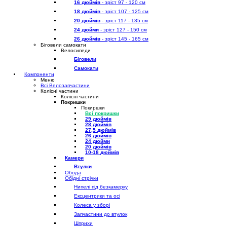
16 дюймів
- зріст 97 - 120 см
18 дюймів
- зріст 107 - 125 см
20 дюймів
- зріст 117 - 135 см
24 дюйми
- зріст 127 - 150 см
26 дюймів
- зріст 145 - 165 см
Біговели самокати
Велосипеди
Біговели
Самокати
Компоненти
Меню
Всі Велозапчастини
Колісні частини
Колісні частини
Покришки
Покиршки
Всі покришки
29 дюймів
28 дюймів
27,5 дюймів
26 дюймів
24 дюйми
20 дюймів
10-18 дюймів
Камери
Втулки
Обода
Обідні стрічки
Нипелі під безкамерку
Ексцентрики та осі
Колеса у зборі
Запчастини до втулок
Шприхи