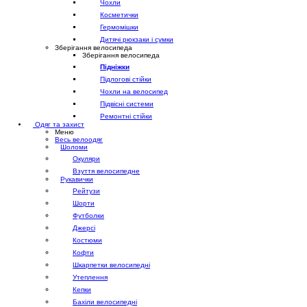
Чохли
Косметички
Гермомішки
Дитячі рюкзаки і сумки
Зберігання велосипеда
Зберігання велосипеда
Підніжки
Підлогові стійки
Чохли на велосипед
Підвісні системи
Ремонтні стійки
Одяг та захист
Меню
Весь велоодяг
Шоломи
Окуляри
Взуття велосипедне
Рукавички
Рейтузи
Шорти
Футболки
Джерсі
Костюми
Кофти
Шкарпетки велосипедні
Утеплення
Кепки
Бахіли велосипедні