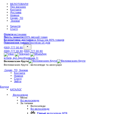
ВЕЛОТОВАРИ
Про магазин
Контакти
Доставка
Новини
Сервіс, ТО
Знижки
Гарантія
Статті
Оплата
частинами
Якість гарантія
100% якісний товар
Безкоштовна доставка
на більш ніж 80% товарів
Повернення товару
Протягом 14 днів
(093) 777 00 80
(096) 777 00 80
(066) 777 00 80
м.Київ, вул.Здолбунівська 7г
Веломагазин Крути
Веломагазин Крути - велосипеди та аксесуари
Сервіс, ТО
Знижки
Контакти
Новини
Статті
Увійти
Бонуси
КАТАЛОГ
Велосипеди
Меню
Всі велосипеди
За типами
Велосипеди
Всі велосипеди
Гірські
велосипеди MTB