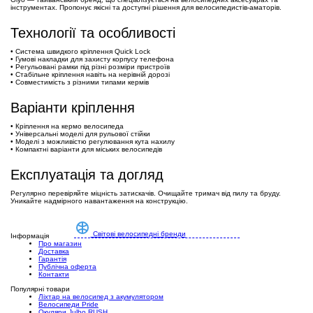
інструментах. Пропонує якісні та доступні рішення для велосипедистів-аматорів.
Технології та особливості
• Система швидкого кріплення Quick Lock
• Гумові накладки для захисту корпусу телефона
• Регульовані рамки під різні розміри пристроїв
• Стабільне кріплення навіть на нерівній дорозі
• Совместимість з різними типами кермів
Варіанти кріплення
• Кріплення на кермо велосипеда
• Універсальні моделі для рульової стійки
• Моделі з можливістю регулювання кута нахилу
• Компактні варіанти для міських велосипедів
Експлуатація та догляд
Регулярно перевіряйте міцність затискачів. Очищайте тримач від пилу та бруду.
Уникайте надмірного навантаження на конструкцію.
Світові велосипедні бренди
Інформація
Про магазин
Доставка
Гарантія
Публічна оферта
Контакти
Популярні товари
Ліхтар на велосипед з акумулятором
Велосипеди Pride
Окуляри Julbo RUSH