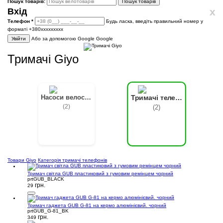
Пошук товарів:
Пошук товарів
x
Вхід
Телефон
*
Будь ласка, введіть правильний номер у
форматі +380ххххххххх
Увійти
Або за допомогою Google
Google
Тримачі Giyo
Насоси велосипедні
Тримачі телефонів
(2)
(2)
Товари Giyo
Категорія тримачі телефонів
Тримач світла GUB пластиковий з гумовим ремінцем чорний
prtGUB_BLACK
грн.
29
Тримач гаджета GUB G-81 на кермо алюмінієвий. чорний
prtGUB_G-81_BK
грн.
349