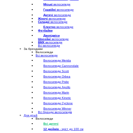
Міські
велосипеди
Гравійні
велосипеди
Дитячі
велосипеди
Жіночі
велосипеди
Складні
велосипеди
Електро
велосипеди
Фетбайки
Двопідвіси
Шосейні
велосипеди
BMX
велосипеди
Всі велосипеди
За брендами
Велосипеди
Всі велосипеди
Велосипеди Merida
Велосипеди Cannondale
Велосипеди Scott
Велосипеди Orbea
Велосипеди Pride
Велосипеди Apollo
Велосипеди Marin
Велосипеди Kinetic
Велосипеди Cyclone
Велосипеди Winner
Всі бренди велосипедів
Для дітей
Велосипеди
Всі дитячі
12 дюймів
- зріст до 100 см