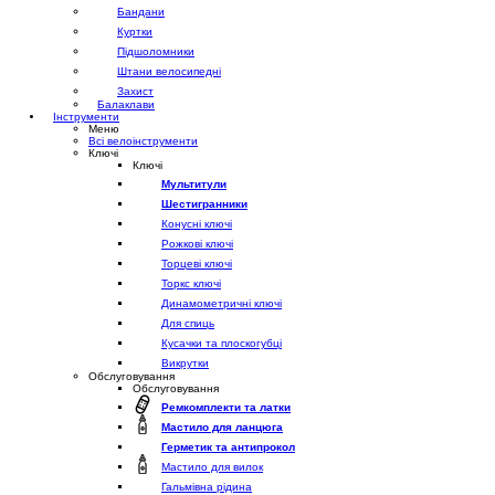
Бандани
Куртки
Підшоломники
Штани велосипедні
Захист
Балаклави
Інструменти
Меню
Всі велоінструменти
Ключі
Ключі
Мультитули
Шестигранники
Конусні ключі
Рожкові ключі
Торцеві ключі
Торкс ключі
Динамометричні ключі
Для спиць
Кусачки та плоскогубці
Викрутки
Обслуговування
Обслуговування
Ремкомплекти та латки
Мастило для ланцюга
Герметик та антипрокол
Мастило для вилок
Гальмівна рідина