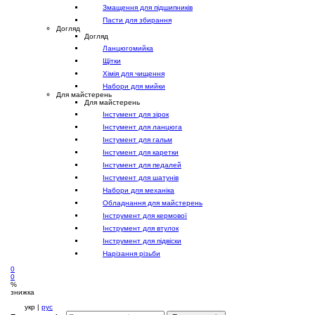
Змащення для підшипників
Пасти для збирання
Догляд
Догляд
Ланцюгомийка
Щітки
Хімія для чищення
Набори для мийки
Для майстерень
Для майстерень
Інстумент для зірок
Інстумент для ланцюга
Інстумент для гальм
Інстумент для каретки
Інстумент для педалей
Інстумент для шатунів
Набори для механіка
Обладнання для майстерень
Інструмент для кермової
Інструмент для втулок
Інструмент для підвіски
Нарізання різьби
0
0
%
знижка
укр |
рус